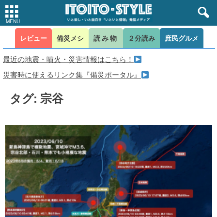
レビュー
備災メシ
読み物
２分読み
庶民グルメ
最近の地震・噴火・災害情報はこちら！
災害時に使えるリンク集『備災ポータル』
タグ: 宗谷