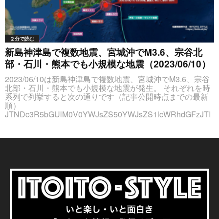
２分で読む
新島神津島で複数地震、宮城沖でM3.6、宗谷北
部・石川・熊本でも小規模な地震（2023/06/10）
2023/06/10は新島神津島で複数地震、宮城沖でM3.6、宗谷
北部・石川・熊本でも小規模な地震が発生。 それぞれを時
系列で列挙すると次の通りです（記事公開時点までの最新
順）
JTNDc3R5bGUlM0V0YWJsZS50YWJsZS1lcWRhdGFzJTI
wdGglN0J0ZXh0LWFsaWduJTNBY2VudGVyJTNCJTdELm
NlbnRlclBvaW50JTdCdGV4dC1hbGlnbiUzQWxlZnQlM0IlN
0QlM0MlMkZzdHlsZSUzRSUzQ3RhYmxlJTIwY2xhc3MlM0
QlMjJ0YWJsZSUyMHRhYmxlLWVxZGF0YXMlMjIlMjBzdHl
sZSUzRCUyMnRleHQtYWxpZ24lM0FjZW50ZXIlM0IlMjIlM0
UlM0N0aGVhZCUzRSUzQ3RyJTIwc3R5bGUlM0QlMjJiYW
NrZ3JvdW5kLWNvbG9yJTNBJTIzZGRkJTNCJTIyJTNFJTN
DdGglM0UlRTclOTklQkElRTclOTQlOUYlRTYlOTclQTUlRT
YlOTklODIlM0MlMkZ0aCUzRSUzQ3RoJTNFJUU5JTlDJTg
3JUU2JUJBJTkwJTNDJTJGdGglM0UlM0N0aCUzRSVFOS
U5QyU4NyVFNSVCQSVBNiUzQyUyRnRoJTNFJTNDdGgl