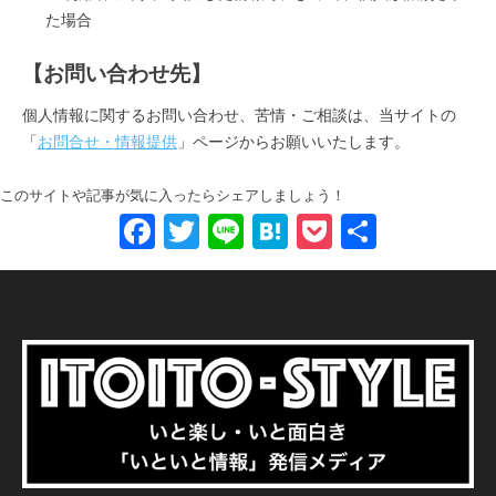
た場合
【お問い合わせ先】
個人情報に関するお問い合わせ、苦情・ご相談は、当サイトの
「
お問合せ・情報提供
」ページからお願いいたします。
このサイトや記事が気に入ったらシェアしましょう！
F
T
Li
H
P
共
a
wi
n
at
o
有
c
tt
e
e
ck
e
er
n
et
b
a
o
o
k