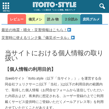
レビュー
備災メシ
読み物
２分読み
庶民グルメ
最近の地震・噴火・災害情報はこちら！
災害時に使えるリンク集『備災ポータル』
当サイトにおける個人情報の取り
扱い
【個人情報の利用目的】
当webサイト「itoito.style（以下「当サイト」）」を運営する合
同会社フェリクサーニ(以下「当社」)は以下の利用目的の範囲内
で、取得した個人情報（お問合せフォームから送信していただい
た内容および、将来的に想定される、ユーザー登録の上でご利用
戴くサービス提供時にご登録いただくメールアドレス等）を利用
させていただくことがあります。