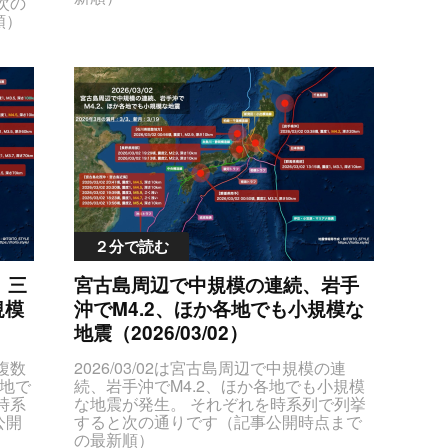
次の
順）
JsZ
WFs
lbn
UzQ
UzR
jJ0Y
lMjI
pZ2
aGVh
lMjJ
IzZG
clOT
２分で読む
RTYl
oJTN
、三
宮古島周辺で中規模の連続、岩手
NDJT
規模
沖でM4.2、ほか各地でも小規模な
QyU
TNF
地震（2026/03/02）
Tgl
NFJ
で複数
2026/03/02は宮古島周辺で中規模の連
JGd
各地で
続、岩手沖でM4.2、ほか各地でも小規模
5Ny
時系
な地震が発生。 それぞれを時系列で列挙
5RCV
公開
すると次の通りです（記事公開時点まで
JTN
の最新順）