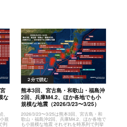
２分で読む
宮
熊本3回、宮古島・和歌山・福島沖
模な
2回、兵庫M4.2、ほか各地でも小
規模な地震（2026/3/23〜3/25）
4lMjBzdHlsZSUzRCUyMmNvbG9yJTNBJTIzZmY3ODAwJTNCJTIyJTNFTTQuMCUzQyUyRnNwYW4lM0UlM0MlMkZ0ZCUzRSUzQ3RkJTIwY2xhc3MlM0QlMjJkZXB0aCUyMiUzRSVFNyVCNCU4NDMwa20lM0MlMkZ0ZCUzRSUzQ3RkJTIwY2xhc3MlM0QlMjJsYXRMb25nJTIyJTNFMjQuMyUyQyUyMDEyNS4yJTNDJTJGdGQlM0UlM0MlMkZ0ciUzRSUwQSUzQ3RyJTNFJTNDdGQlMjBjbGFzcyUzRCUyMmRhdGVUaW1lT2NjdXJyZW5jZSUyMiUzRTIwMjYlMkYwMyUyRjI3JTIwMTElM0ExNiVFOSVBMCU4MyUzQyUyRnRkJTNFJTNDdGQlMjBjbGFzcyUzRCUyMmNlbnRlclBvaW50JTIyJTNFJUU1JUIyJUE5JUU2JTg5JThCJUU3JTlDJThDJUU2JUIyJTk2JTNDJTJGdGQlM0UlM0N0ZCUyMGNsYXNzJTNEJTIybWF4U2Vpc21pY0ludGVuc2l0eSUyMiUzRTElM0MlMkZ0ZCUzRSUzQ3RkJTIwY2xhc3MlM0QlMjJtYWduaXR1ZGUlMjIlM0VNMy45JTNDJTJGdGQlM0UlM0N0ZCUyMGNsYXNzJTNEJTIyZGVwdGglMjIlM0UlRTclQjQlODQ1MGttJTNDJTJGdGQlM0UlM0N0ZCUyMGNsYXNzJTNEJTIybGF0TG9uZyUyMiUzRTM5LjMlMkMlMjAxNDIuMSUzQyUyRnRkJTNFJTNDJTJGdHIlM0UlMEElM0N0ciUzRSUzQ3RkJTIwY2xhc3MlM0QlMjJkYXRlVGltZU9jY3VycmVuY2UlMjIlM0UyMDI2JTJGMDMlMkYyNyUyMDA3JTNBMTQlRTklQTAlODMlM0MlMkZ0ZCUzRSUz
2026/3/23〜3/25は熊本3回、宮古島・和歌山・福島沖2回、兵庫M4.2、ほか各地でも小規模な地震 それぞれを時系列で列挙すると次の通りです（記事公開時点までの最新順）JTNDc3R5bGUlM0V0YWJsZS50YWJsZS1lcWRhdGFzJTIwdGglN0J0ZXh0LWFsaWduJTNBY2VudGVyJTNCJTdELmNlbnRlclBvaW50JTdCdGV4dC1hbGlnbiUzQWxlZnQlM0IlN0QlM0MlMkZzdHlsZSUzRSUzQ3RhYmxlJTIwY2xhc3MlM0QlMjJ0YWJsZSUyMHRhYmxlLWVxZGF0YXMlMjIlMjBzdHlsZSUzRCUyMnRleHQtYWxpZ24lM0FjZW50ZXIlM0IlMjIlM0UlM0N0aGVhZCUzRSUzQ3RyJTIwc3R5bGUlM0QlMjJiYWNrZ3JvdW5kLWNvbG9yJTNBJTIzZGRkJTNCJTIyJTNFJTNDdGglM0UlRTclOTklQkElRTclOTQlOUYlRTYlOTclQTUlRTYlOTklODIlM0MlMkZ0aCUzRSUzQ3RoJTNFJUU5JTlDJTg3JUU2JUJBJTkwJTNDJTJGdGglM0UlM0N0aCUzRSVFOSU5QyU4NyVFNSVCQSVBNiUzQyUyRnRoJTNFJTNDdGglM0UlRTglQTYlOEYlRTYlQTglQTElM0MlMkZ0aCUzRSUzQ3RoJTNFJUU2JUI3JUIxJUUzJTgxJTk1JTNDJTJGdGglM0UlM0N0aCUzRSVFNSU4QyU5NyVFNyVCNyVBRiUyQyUyMCVFNiU5RCVCMSVFNyVCNSU4QyUzQyUyRnRoJTNFJTNDJTJGdHIlM0UlM0MlMkZ0aGVhZCUzRSUzQ3Rib2R5JTNFJTBBJTNDdHIlM0UlM0N0ZCUyMGNsYXNzJTNEJTIyZGF0ZVRpbWVPY2N1cnJlbmNlJTIyJTNFMjAyNiUyRjAzJTJGMjUlMjAyMCUzQTMzJUU5JUEwJTgzJTNDJTJGdGQlM0UlM0N0ZCUyMGNsYXNzJTNEJTIyY2VudGVyUG9pbnQlMjIlM0UlRTclQTYlOEYlRTUlQjIlQTElRTclOUMlOEMlRTclQUQlOTElRTUlQkUlOEMlRTUlOUMlQjAlRTYlOTYlQjklM0MlMkZ0ZCUzRSUzQ3RkJTIwY2xhc3MlM0QlMjJtYXhTZWlzbWljSW50ZW5zaXR5JTIyJTNFMyUzQyUyRnRkJTNFJTNDdGQlMjBjbGFzcyUzRCUyMm1hZ25pdHVkZSUyMiUzRSUzQ3NwYW4lMjBzdHlsZSUzRCUyMmNvbG9yJTNBJTIzZmY3ODAwJTNCJTIyJTNFTTQuMCUzQyUyRnNwYW4lM0UlM0MlMkZ0ZCUzRSUzQ3RkJTIwY2xhc3MlM0QlMjJkZXB0aCUyMiUzRSVFNyVCNCU4NDEwa20lM0MlMkZ0ZCUzRSUzQ3RkJTIwY2xhc3MlM0QlMjJsYXRMb25nJTIyJTNFMzMuMSUyQyUyMDEzMC41JTNDJTJGdGQlM0UlM0MlMkZ0ciUzRSUwQSUzQ3RyJTNFJTNDdGQlMjBjbGFzcyUzRCUyMmRhdGVUaW1lT2NjdXJyZW5jZSUyMiUzRTIwMjYlMkYwMyUyRjI1JTIwMjAlM0EzMSVFOSVBMCU4MyUzQyUyRnRkJTNFJTNDdGQlMjBjbGFzcyUzRCUyMmNlbnRlclBvaW50JTIyJTNFJUU1JTg1JUI1JUU1JUJBJUFCJUU3JTlDJThDJUU1JThEJTk3JUU2JTlEJUIxJUU5JTgzJUE4JTNDJTJGdGQlM0UlM0N0ZCUyMGNsYXNzJTNEJTIybWF4U2Vpc21pY0ludGVuc2l0eSUyMiUzRTMlM0MlMkZ0ZCUzRSUzQ3RkJTIwY2xhc3MlM0QlMjJtYWduaXR1ZGUlMjIlM0UlM0NzcGFuJTIwc3R5bGUlM0QlMjJjb2xvciUzQSUyM2ZmNzgwMCUzQiUyMiUzRU00LjIlM0MlMkZzcGFuJTNFJTNDJTJGdGQlM0UlM0N0ZCUyMGNsYXNzJTNEJTIyZGVwdGglMjIlM0UlRTclQjQlODQyMGttJTNDJTJGdGQlM0UlM0N0ZCUyMGNsYXNzJTNEJTIybGF0TG9uZyUyMiUzRTM0LjklMkMlMjAxMzUuMCUzQyUyRnRkJTNFJTNDJTJGdHIlM0UlMEElM0N0ciUzRSUzQ3RkJTIwY2xhc3MlM0QlMjJkYXRlVGltZU9jY3VycmVuY2UlMjIlM0UyMDI2JTJGMDMlMkYyNSUyMDIwJTNBMDYlRTklQTAlODMlM0MlMkZ0ZCUzRSUzQ3RkJTIwY2xhc3MlM0QlMjJjZW50ZXJQb2ludCUyMiUzRSVFNiU5NiVCMCVFNSVCMyVCNiVFMyU4MyVCQiVFNyVBNSU5RSVFNiVCNCVBNSVFNSVCMyVCNiVFOCVCRiU5MSVFNiVCNSVCNyUzQyUyRnRkJTNFJTNDdGQlMjBjbGFzcyUzRCUyMm1heFNlaXNtaWNJbnRlbnNpdHklMjIlM0UxJTNDJTJGdGQlM0UlM0N0ZCUyMGNsYXNzJTNEJTIybWFnbml0dWRlJTIyJTNFTTIuMiUzQyUyRnRkJTNFJTNDdGQlMjBjbGFzcyUzRCUyMmRlcHRoJTIyJTNFJUUzJTgxJTk0JUUzJTgxJThGJUU2JUI1JTg1JUUzJTgxJTg0JTNDJTJGdGQlM0UlM0N0ZCUyMGNsYXNzJTNEJTIybGF0TG9uZyUyMiUzRTM0LjQlMkMlMjAxMzkuMyUzQyUyRnRkJTNFJTNDJTJGdHIlM0UlMEElM0N0ciUzRSUzQ3RkJTIwY2xhc3MlM0QlMjJkYXRlVGltZU9jY3VycmVuY2UlMjIlM0UyMDI2JTJGMDMlMkYyNSUyMDE1JTNBNDIlRTklQTAlODMlM0MlMkZ0ZCUzRSUzQ3RkJTIwY2xhc3MlM0QlMjJjZW50ZXJQb2ludCUyMiUzRSVFNSVBRSVBRSVFNSU4RiVBNCVFNSVCMyVCNiVFOCVCRiU5MSVFNiVCNSVCNyUzQyUyRnRkJTNFJTNDdGQlMjBjbGFzcyUzRCUyMm1heFNlaXNtaWNJbnRlbnNpdHklMjIlM0UxJTNDJTJGdGQlM0UlM0N0ZCUyMGNsYXNzJTNEJTIybWFnbml0dWRlJTIyJTNFJTNDc3BhbiUyMHN0eWxlJTNEJTIyY29sb3IlM0ElMjNmZjc4MDAlM0IlMjIlM0VNNC4zJTNDJTJGc3BhbiUzRSUzQyUyRnRkJTNFJTNDdGQlMjBjbGFzcyUzRCUyMmRlcHRoJTIyJTNFJUU3JUI0JTg0MTBrbSUzQyUyRnRkJTNFJTNDdGQlMjBjbGFzcyUzRCUyMmxhdExvbmclMjIlM0UyNS4yJTJDJTIwMTI1LjIlM0MlMkZ0ZCUzRSUzQyUyRnRyJTNFJTBBJTNDdHIlM0UlM0N0ZCUyMGNsYXNzJTNEJTIyZGF0ZVRpbWVPY2N1cnJlbmNlJTIyJTNFMjAyNiUyRjAzJTJGMjUlMjAxMiUzQTEyJUU5JUEwJTgzJTNDJTJGdGQlM0UlM0N0ZCUyMGNsYXNzJTNEJTIyY2VudGVyUG9pbnQlMjIlM0UlRTclODYlOEElRTYlOUMlQUMlRTclOUMlOEMlRTUlQTQlQTklRTglOEQlODklRTMlODMlQkIlRTglOEElQTYlRTUlOEMlOTclRTUlOUMlQjAlRTYlOTYlQjklM0MlMkZ0ZCUzRSUzQ3RkJTIwY2xhc3MlM0QlMjJtYXhTZWlzbWljSW50ZW5zaXR5JTIyJTNFMSUzQyUyRnRkJTNFJTNDdGQlMjBjbGFzcyUzRCUyMm1hZ25pdHVkZSUyMiUzRU0xLjclM0MlMkZ0ZCUzRSUzQ3RkJTIwY2xhc3MlM0QlMjJkZXB0aCUyMiUzRSVFMyU4MSU5NCVFMyU4MSU4RiVFNiVCNSU4NSVFMyU4MSU4NCUzQyUyRnRkJTNFJTNDdGQlMjBjbGFzcyUzRCUyMmxhdExvbmclMjIlM0UzMi4zJTJDJTIwMTMwLjQlM0MlMkZ0ZCUzRSUzQyUyRnRyJTNFJTBBJTNDdHIlM0UlM0N0ZCUyMGNsYXNzJTNEJTIyZGF0ZVRpbWVPY2N1cnJlbmNlJTIyJTNFMjAyNiUyRjAzJTJGMjUlMjAwNyUzQTM5JUU5JUEwJTgzJTNDJTJGdGQlM0UlM0N0ZCUyMGNsYXNzJTNEJTIyY2VudGVyUG9pbnQlMjIlM0UlRTclODYlOEElRTYlOUMlQUMlRTclOUMlOEMlRTklOTglQkYlRTglOTglODclRTUlOUMlQjAlRTYlOTYlQjklM0MlMkZ0ZCUzRSUzQ3RkJTIwY2xhc3MlM0QlMjJtYXhTZWlzbWljSW50ZW5zaXR5JTIyJTNFMSUzQyUyRnRkJTNFJTNDdGQlMjBjbGFzcyUzRCUyMm1hZ25pdHVkZSUyMiUzRU0yLjYlM0MlMkZ0ZCUzRSUzQ3RkJTIwY2xhc3MlM0QlMjJkZXB0aCUyMiUzRSVFNyVCNCU4NDEwa20lM0MlMkZ0ZCUzRSUzQ3RkJTIwY2xhc3MlM0QlMjJsYXRMb25nJTIyJTNFMzMuMCUyQyUyMDEzMS4wJTNDJTJGdGQlM0UlM0MlMkZ0ciUzRSUwQSUzQ3RyJTNFJTNDdGQlMjBjbGFzcyUzRCUyMmRhdGVUaW1lT2NjdXJyZW5jZSUyMiUzRTIwMjYlMkYwMyUyRjI1JTIwMDYlM0EwNiVFOSVBMCU4MyUzQyUyRnRkJTNFJTNDdGQlMjBjbGFzcyUzRCUyMmNlbnRlclBvaW50JTIyJTNFJUU4JTk2JUE5JUU2JTkxJUE5JUU1JThEJThBJUU1JUIzJUI2JUU4JUE1JUJGJUU2JTk2JUI5JUU2JUIyJTk2JTNDJTJGdGQlM0UlM0N0ZCUyMGNsYXNzJTNEJTIybWF4U2Vpc21pY0ludGVuc2l0eSUyMiUzRTElM0MlMkZ0ZCUzRSUzQ3RkJTIwY2xhc3MlM0QlMjJtYWduaXR1ZGUlMjIlM0VNMi43JTNDJTJGdGQlM0UlM0N0ZCUyMGNsYXNzJTNEJTIyZGVwdGglMjIlM0UlRTMlODElOTQlRTMlODElOEYlRTYlQjUlODUlRTMlODElODQlM0MlMkZ0ZCUzRSUzQ3RkJTIwY2xhc3MlM0QlMjJsYXRMb25nJTIyJTNFMzEuNSUyQyUyMDEzMC4xJTNDJTJGdGQlM0UlM0MlMkZ0ciUzRSUwQSUzQ3RyJTNFJTNDdGQlMjBjbGFzcyUzRCUyMmRhdGVUaW1lT2NjdXJyZW5jZSUyMiUzRTIwMjYlMkYwMyUyRjI1JTIwMDQlM0EzMSVFOSVBMCU4MyUzQyUyRnRkJTNFJTNDdGQlMjBjbGFzcyUzRCUyMmNlbnRlclBvaW50JTIyJTNFJUU1JTkyJThDJUU2JUFEJThDJUU1JUIxJUIxJUU3JTlDJThDJUU1JThDJTk3JUU5JTgzJUE4JTNDJTJGdGQlM0UlM0N0ZCUyMGNsYXNzJTNEJTIybWF4U2Vpc21pY0ludGVuc2l0eSUyMiUzRTElM0MlMkZ0ZCUzRSUzQ3RkJTIwY2xhc3MlM0QlMjJtYWduaXR1ZGUlMjIlM0VNMi42JTNDJTJGdGQlM0UlM0N0ZCUyMGNsYXNzJTNEJTIyZGVwdGglMjIlM0UlRTclQjQlODQxMGttJTNDJTJGdGQlM0UlM0N0ZCUyMGNsYXNzJTNEJTIybGF0TG9uZyUyMiUzRTM0LjIlMkMlMjAxMzUuMiUzQyUyRnRkJTNFJTNDJTJGdHIlM0UlMEElM0N0ciUzRSUzQ3RkJTIwY2xhc3MlM0QlMjJkYXRlVGltZU9jY3VycmVuY2UlMjIlM0UyMDI2JTJGMDMlMkYyNSUyMDAzJTNBMjIlRTklQTAlODMlM0MlMkZ0ZCUzRSUzQ3RkJTIwY2xhc3MlM0QlMjJjZW50ZXJQb2ludCUyMiUzRSVFNyVBNiU4RiVFNSVCMyVCNiVFNyU5QyU4QyVFNiVCMiU5NiUzQyUyRnRkJTNFJTNDdGQlMjBjbGFzcyUzRCUyMm1heFNlaXNtaWNJbnRlbnNpdHklMjIlM0UxJTNDJTJGdGQlM0UlM0N0ZCUyMGNsYXNzJTNEJTIybWFnbml0dWRlJTIyJTNFTTMuOSUzQyUyRnRkJTNFJTNDdGQlMjBjbGFzcyUzRCUyMmRlcHRoJTIyJTNFJTNDc3BhbiUyMHN0eWxlJTNEJTIyY29sb3IlM0ElMjMwMGYlM0IlMjIlM0UlRTclQjQlODQ3MGttJTNDJTJGc3BhbiUzRSUzQyUyRnRkJTNFJTNDdGQlMjBjbGFzcyUzRCUyMmxhdExvbmclMjIlM0UzNy4wJTJDJTIwMTQxLjYlM0MlMkZ0ZCUzRSUzQyUyRnRyJTNFJTBBJTNDdHIlM0UlM0N0ZCUyMGNsYXNzJTNEJTIyZGF0ZVRpbWVPY2N1cnJlbmNlJTIyJTNFMjAyNiUyRjAzJTJGMjUlMjAwMiUzQTE2JUU5JUEwJTgzJTNDJTJGdGQlM0UlM0N0ZCUyMGNsYXNzJTNEJTIyY2VudGVyUG9pbnQlMjIlM0UlRTUlOTIlOEMlRTYlQUQlOEMlRTUlQjElQjElRTclOUMlOEMlRTUlOEMlOTclRTklODMlQTglM0MlMkZ0ZCUzRSUzQ3RkJTIwY2xhc3MlM0QlMjJtYXhTZWlzbWljSW50ZW5zaXR5JTIyJTNFMSUzQyUyRnRkJTNFJTNDdGQlMjBjbGFzcyUzRCUyMm1hZ25pdHVkZSUyMiUzRU0yLjklM0MlMkZ0ZCUzRSUzQ3RkJTIwY2xhc3MlM0QlMjJkZXB0aCUyMiUzRSVFNyVCNCU4NDEwa20lM0MlMkZ0ZCUzRSUzQ3RkJTIwY2xhc3MlM0QlMjJsYXRMb25nJTIyJTNFMzMuOSUyQyUyMDEzNS4yJTNDJTJGdGQlM0UlM0MlMkZ0ciUzRSUwQSUzQ3RyJTNFJTNDdGQlMjBjbGFzcyUzRCUyMmRhdGVUaW1lT2NjdXJyZW5jZSUyMiUzRTIwMjYlMkYwMyUyRjI0JTIwMjMlM0EwMyVFOSVBMCU4MyUzQyUyRnRkJTNFJTNDdGQlMjBjbGFzcyUzRCUyMmNlbnRlclBvaW50JTIyJTNFJUU3JUE2JThGJUU1JUIzJUI2JUU3JTlDJThDJUU2JUIyJTk2JTNDJTJGdGQlM0UlM0N0ZCUyMGNsYXNzJTNEJTIybWF4U2Vpc21pY0ludGVuc2l0eSUyMiUzRTElM0MlMkZ0ZCUzRSUzQ3RkJTIwY2xhc3MlM0QlMjJtYWduaXR1ZGUlMjIlM0VNMy44JTNDJTJGdGQlM0UlM0N0ZCUyMGNsYXNzJTNEJTIyZGVwdGglMjIlM0UlRTclQjQlODQ1MGttJTNDJTJGdGQlM0UlM0N0ZCUyMGNsYXNzJTNEJTIybGF0TG9uZyUyMiUzRTM3LjIlMkMlMjAxNDEuNCUzQyUyRnRkJTNFJTNDJTJGdHIlM0UlMEElM0N0ciUzRSUzQ3RkJTIwY2xhc3MlM0QlMjJkYXRlVGltZU9jY3VycmVuY2UlMjIlM0UyMDI2JTJGMDMlMkYyNCUyMDIyJTNBMTElRTklQTAlODMlM0MlMkZ0ZCUzRSUzQ3RkJTIwY2xhc3MlM0QlMjJjZW50ZXJQb2ludCUyMiUzRSVFNSVBRiU4QyVFNSVCMSVCMSVFNyU5QyU4QyVFNiU5RCVCMSVFOSU4MyVBOCUzQyUyRnRkJTNFJTNDdGQlMjBjbGFzcyUzRCUyMm1heFNlaXNtaWNJbnRlbnNpdHklMjIlM0UyJTNDJTJGdGQlM0UlM0N0ZCUyMGNsYXNzJTNEJTIybWFnbml0dWRlJTIyJTNFTTMuNCUzQyUyRnRkJTNFJTNDdGQlMjBjbGFzcyUzRCUyMmRlcHRoJTIyJTNFJUUzJTgxJTk0JUUzJTgxJThGJUU2JUI1JTg1JUUzJTgxJTg0JTNDJTJGdGQlM0UlM0N0ZCUyMGNsYXNzJTNEJTIybGF0TG9uZyUyMiUzRTM2LjQlMkMlMjAxMzcuNiUzQyUyRnRkJTNFJTNDJTJGdHIlM0UlMEElM0N0ciUzRSUzQ3RkJTIwY2xhc3MlM0QlMjJkYXRlVGltZU9jY3VycmVuY2UlMjIlM0UyMDI2JTJGMDMlMkYyNCUyMDEzJTNBMzglRTklQTAlODMlM0MlMkZ0ZCUzRSUzQ3RkJTIwY2xhc3MlM0QlMjJjZW50ZXJQb2ludCUyMiUzRSVFNSU4RCU5NyVFNSVBNCVBQSVFNSVCOSVCMyVFNiVCNCU4QiUyOCVFMyU4MyU4OCVFMyU4MyVCMyVFMyU4MiVBQyVFOCVBQiVCOCVFNSVCMyVCNiUyOSUzQyUyRnRkJTNFJTNDdGQlMjBjbGFzcyUzRCUyMm1heFNlaXNtaWNJbnRlbnNpdHklMjIlM0UtLSUzQyUyRnRkJTNFJTNDdGQlMjBjbGFzcyUzRCUyMm1hZ25pdHVkZSUyMiUzRSUzQ3NwYW4lMjBzdHlsZSUzRCUyMmNvbG9yJTNBJTIzZjAwJTNCJTIyJTNFTTcuNiUzQyUyRnNwYW4lM0UlM0MlMkZ0ZCUzRSUzQ3RkJTIwY2xhc3MlM0QlMjJkZXB0aCUyMiUzRSUzQ3NwYW4lMjBzdHlsZSUzRCUyMmNvbG9yJTNBJTIzZjAwJTNCJTIyJTNFJUU3JUI0JTg0MjQwa20lM0MlMkZzcGFuJTNFJTNDJTJGdGQlM0UlM0N0ZCUyMGNsYXNzJTNEJTIybGF0TG9uZyUyMiUzRS0xOC45JTJDJTIwLTE3NS4wJTNDJTJGdGQlM0UlM0MlMkZ0ciUzRSUwQSUzQ3RyJTNFJTNDdGQlMjBjbGFzcyUzRCUyMmRhdGVUaW1lT2NjdXJyZW5jZSUyMiUzRTIwMjYlMkYwMyUyRjIzJTIwMTglM0E1OSVFOSVBMCU4MyUzQyUyRnRkJTNFJTNDdGQlMjBjbGFzcyUzRCUyMmNlbnRlclBvaW50JTIyJTNFJUU1JUFFJUFFJUU1JThGJUE0JUU1JUIzJUI2JUU4JUJGJTkxJUU2JUI1JUI3JTNDJTJGdGQlM0UlM0N0ZCUyMGNsYXNzJTNEJTIybWF4U2Vpc21pY0ludGVuc2l0eSUyMiUzRTElM0MlMkZ0ZCUzRSUzQ3RkJTIwY2xhc3MlM0QlMjJtYWduaXR1ZGUlMjIlM0UlM0NzcGFuJTIwc3R5bGUlM0QlMjJjb2xvciUzQSUyM2ZmNzgwMCUzQiUyMiUzRU00LjMlM0MlMkZzcGFuJTNFJTNDJTJGdGQlM0UlM0N0ZCUyMGNsYXNzJTNEJTIyZGVwdGglMjIlM0UlRTclQjQlODQ1MGttJTNDJTJGdGQlM0UlM0N0ZCUyMGNsYXNzJTNEJTIybGF0TG9uZyUyMiUzRTI0LjMlMkMlMjAxMjUuMyUzQyUyRnRkJTNFJTNDJTJGdHIlM0UlMEElM0N0ciUzRSUzQ3RkJTIwY2xhc3MlM0QlMjJkYXRlVGltZU9jY3VycmVuY2UlMjIlM0UyMDI2JTJGMDMlMkYyMyUyMDE1JTNBMTAlRTklQTAlODMlM0MlMkZ0ZCUzRSUzQ3RkJTIwY2xhc3MlM0QlMjJjZW50ZXJQb2ludCUyMiUzRSVFNyVBNiU4RiVFNSVCMyVCNiVFNyU5QyU4QyVFNiVCNSU5QyVFOSU4MCU5QSVFMyU4MiU4QSUzQyUyRnRkJTNFJTNDdGQlMjBjbGFzcyUzRCUyMm1heFNlaXNtaWNJbnRlbnNpdHklMjIlM0UxJTNDJTJGdGQlM0UlM0N0ZCUyMGNsYXNzJTNEJTIybWFnbml0dWRlJTIyJTNFTTMuNiUzQyUyRnRkJTNFJTNDdGQlMjBjbGFzcyU