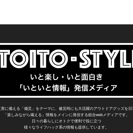
JTNF
UzQ
RlclBvaW50JTdCdGV4dC1hbGlnbiUzQ
RnR
TIyJ
JTNFJTNDdGQlMjBjbGFzcyUzRCUyMm
QTA
UzR
WxlZnQlM0IlN0QlM0MlMkZzdHlsZSUzR
UyM
U3J
NlbnRlclBvaW50JTIyJTNFJUU1JUFFJU
UlM
jJ0Y
SUzQ3RhYmxlJTIwY2xhc3MlM0QlMjJ0Y
IlM0
UJC
FFJUU1JThGJUE0JUU1JUIzJUI2JUU1J
udGV
lMjI
WJsZSUyMHRhYmxlLWVxZGF0YXMlMjI
MGN
JTJG
ThDJTk3JUU4JUE1JUJGJUU2JUIyJTk2
TYlO
pZ2
lMjBzdHlsZSUzRCUyMnRleHQtYWxpZ2
yJTN
NEJ
JTNDJTJGdGQlM0UlM0N0ZCUyMGNsY
YlRT
aGVh
4lM0FjZW50ZXIlM0IlMjIlM0UlM0N0aGVh
yY2
UyMi
XNzJTNEJTIybWF4U2Vpc21pY0ludGVu
TYlM
lMjJ
ZCUzRSUzQ3RyJTIwc3R5bGUlM0QlMjJ
0VN
JTIw
c2l0eSUyMiUzRTElM0MlMkZ0ZCUzRSU
c3Ml
IzZG
iYWNrZ3JvdW5kLWNvbG9yJTNBJTIzZG
yRn
jIlM
zQ3RkJTIwY2xhc3MlM0QlMjJtYWduaXR
aXR
clOT
RkJTNCJTIyJTNFJTNDdGglM0UlRTclOT
CUy
0ZCU
1ZGUlMjIlM0UlM0NzcGFuJTIwc3R5bGUl
NDd
RTYl
klQkElRTclOTQlOUYlRTYlOTclQTUlRTYl
yMH
lM0
M0QlMjJjb2xvciUzQSUyM2ZmNzgwMCU
dHVk
oJTN
OTklODIlM0MlMkZ0aCUzRSUzQ3RoJTN
MwMG
QlM0
zQiUyMiUzRU00LjUlM0MlMkZzcGFuJTN
sZS
NDJT
FJUU5JTlDJTg3JUU2JUJBJTkwJTNDJT
JTND
bGF0
FJTNDJTJGdGQlM0UlM0N0ZCUyMGNs
JTNC
QyU
JGdGglM0UlM0N0aCUzRSVFOSU5QyU
FJTN
Mzcu
YXNzJTNEJTIyZGVwdGglMjIlM0UlRTclQ
4lM
TNF
4NyVFNSVCQSVBNiUzQyUyRnRoJTNF
xvb
lM0
jQlODQxMGttJTNDJTJGdGQlM0UlM0N0
Y2x
Tgl
JTNDdGglM0UlRTglQTYlOEYlRTYlQTgl
lM0
xhc
ZCUyMGNsYXNzJTNEJTIybGF0TG9uZy
UzQ3
NFJ
QTElM0MlMkZ0aCUzRSUzQ3RoJTNFJ
JTB
VuY2
UyMiUzRTI1LjQlMkMlMjAxMjQuOSUzQy
bG9
JGd
UU2JUI3JUIxJUUzJTgxJTk1JTNDJTJGd
XNzJ
SUyM
UyRnRkJTNFJTNDJTJGdHIlM0UlMEElM
U3JU
5Ny
GglM0UlM0N0aCUzRSVFNSU4QyU5Ny
bmNl
MkZ
0N0ciUzRSUzQ3RkJTIwY2xhc3MlM0Ql
NFJT
5RCV
VFNyVCNyVBRiUyQyUyMCVFNiU5RCV
jAw
lMj
MjJkYXRlVGltZU9jY3VycmVuY2UlMjIlM0
sYXN
JTN
CMSVFNyVCNSU4QyUzQyUyRnRoJTN
JGd
SU4
UyMDI2JTJGMDMlMkYwMiUyMDE5JTN
xLjE
hZC
FJTNDJTJGdHIlM0UlM0MlMkZ0aGVhZC
災害に備える「備災」をテーマに、被災時にも大活躍のアウトドアグッズを日
EJT
QyV
BMzklRTklQTAlODMlM0MlMkZ0ZCUzRS
FJT
HIl
UzRSUzQ3Rib2R5JTNFJTBBJTNDdHIl
lQU
「楽しみながら備える」情報をメインに発信する総合webメディアです。
NyV
UzQ3RkJTIwY2xhc3MlM0QlMjJjZW50ZX
SUzQ
IyZ
M0UlM0N0ZCUyMGNsYXNzJTNEJTIyZ
lRTY
日々の暮らしにオトクで便利で役に立つ
JTN
JQb2ludCUyMiUzRSVFNSVBRSVBRSV
ltZU
JTNF
GF0ZVRpbWVPY2N1cnJlbmNlJTIyJTNF
kJTI
NlaX
FNSU4RiVBNCVFNSVCMyVCNiVFNSU
様々なライフハック系の情報も提供しています。
GMD
QTQ2
MjAyNiUyRjAxJTJGMTclMjAyMSUzQTM2
jSW5
DJTJ
4QyU5NyVFOCVBNSVCRiVFNiVCMiU5