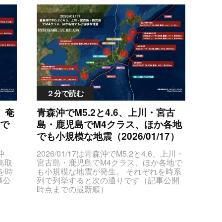
MjAl
IyZ
M0UlM0N0ZCUyMGNsYXNzJTNEJTIyZ
lbn
nRkJ
JTNF
GF0ZVRpbWVPY2N1cnJlbmNlJTIyJTNF
UzQ
yMmN
zQTQ
MjAyNiUyRjAzJTJGMDIlMjAyMCUzQTQx
UzR
JUFF
UlM
JUU5JUEwJTgzJTNDJTJGdGQlM0UlM0
jJ0Y
JUJ
udGV
N0ZCUyMGNsYXNzJTNEJTIyY2VudGVy
lMjI
lM0
lRTU
UG9pbnQlMjIlM0UlRTUlQUUlQUUlRTUl
pZ2
bWF
TElR
OEYlQTQlRTUlQjMlQjYlRTUlOEMlOTclR
aGVh
RTIl
3RkJ
TglQTUlQkYlRTYlQjIlOTYlM0MlMkZ0ZC
lMjJ
hc3
ljSW
UzRSUzQ3RkJTIwY2xhc3MlM0QlMjJtYX
IzZG
lM0
nRkJ
hTZWlzbWljSW50ZW5zaXR5JTIyJTNFM
clOT
ciUz
２分で読む
Mm1
SUzQyUyRnRkJTNFJTNDdGQlMjBjbGF
RTYl
U00L
W4l
zcyUzRCUyMm1hZ25pdHVkZSUyMiUzR
oJTN
GQl
、奄
青森沖でM5.2と4.6、上川・宮古
NBJT
SUzQ3NwYW4lMjBzdHlsZSUzRCUyMm
NDJT
IyZ
UyRn
NvbG9yJTNBJTIzZmY3ODAwJTNCJTIyJ
で
島・鹿児島でM4クラス、ほか各地
QyU
tJT
zQ3R
TNFTTQuNSUzQyUyRnNwYW4lM0UlM0
TNF
）
でも小規模な地震（2026/01/17）
sYXN
yMiU
MlMkZ0ZCUzRSUzQ3RkJTIwY2xhc3Ml
Tgl
LjEl
kZ0
M0QlMjJkZXB0aCUyMiUzRSVFNyVCNC
NFJ
沖
2026/01/17は青森沖でM5.2と4.6、上川・
FJTN
MjJ
U4NDEwa20lM0MlMkZ0ZCUzRSUzQ3R
JGd
鳥取
宮古島・鹿児島でM4クラス、ほか各地で
zQ3
UyM
kJTIwY2xhc3MlM0QlMjJsYXRMb25nJTIy
5Ny
を時
も小規模な地震が発生。 それぞれを時系
ZU9j
MkZ
JTNFMjUuNCUyQyUyMDEyNC45JTNDJ
5RCV
事公
列で列挙すると次の通りです（記事公開
MDMl
GQl
TJGdGQlM0UlM0MlMkZ0ciUzRSUwQSU
JTN
時点までの最新順）
lOD
1lT2
zQ3RyJTNFJTNDdGQlMjBjbGFzcyUzRC
hZC
JsZ
JTNDc3R5bGUlM0V0YWJsZS50YWJsZ
2xh
YwM
UyMmRhdGVUaW1lT2NjdXJyZW5jZSUy
HIl
WFs
S1lcWRhdGFzJTIwdGglN0J0ZXh0LWFs
iUz
BMCU
MiUzRTIwMjYlMkYwMyUyRjAyJTIwMjAl
IyZ
lbn
aWduJTNBY2VudGVyJTNCJTdELmNlbn
VFN
Bjb
M0EzMCVFOSVBMCU4MyUzQyUyRnRk