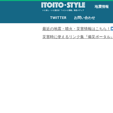
備
地震情報
災
生
TWITTER
お問い合わせ
活
最近の地震・噴火・災害情報はこちら！
災害時に使えるリンク集『備災ポータル