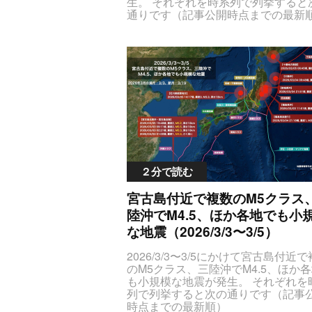
生。 それぞれを時系列で列挙すると
通りです（記事公開時点までの最新
JTNDc3R5bGUlM0V0YWJsZS50YW
S1lcWRhdGFzJTIwdGglN0J0ZXh0L
aWduJTNBY2VudGVyJTNCJTdELmN
RlclBvaW50JTdCdGV4dC1hbGlnbi
WxlZnQlM0IlN0QlM0MlMkZzdHlsZS
SUzQ3RhYmxlJTIwY2xhc3MlM0QlM
WJsZSUyMHRhYmxlLWVxZGF0YXM
lMjBzdHlsZSUzRCUyMnRleHQtYWx
4lM0FjZW50ZXIlM0IlMjIlM0UlM0N0
ZCUzRSUzQ3RyJTIwc3R5bGUlM0Q
iYWNrZ3JvdW5kLWNvbG9yJTNBJT
RkJTNCJTIyJTNFJTNDdGglM0UlRT
２分で読む
klQkElRTclOTQlOUYlRTYlOTclQTUl
OTklODIlM0MlMkZ0aCUzRSUzQ3R
宮古島付近で複数のM5クラス
FJUU5JTlDJTg3JUU2JUJBJTkwJT
陸沖でM4.5、ほか各地でも小
JGdGglM0UlM0N0aCUzRSVFOSU5
4NyVFNSVCQSVBNiUzQyUyRnRoJ
な地震（2026/3/3〜3/5）
JTNDdGglM0UlRTglQTYlOEYlRTYlQ
QTElM0MlMkZ0aCUzRSUzQ3RoJT
2026/3/3〜3/5にかけて宮古島付近
UU2JUI3JUIxJUUzJTgxJTk1JTNDJT
のM5クラス、三陸沖でM4.5、ほか
GglM0UlM0N0aCUzRSVFNSU4QyU
も小規模な地震が発生。 それぞれを
VFNyVCNyVBRiUyQyUyMCVFNiU
列で列挙すると次の通りです（記事
CMSVFNyVCNSU4QyUzQyUyRnRo
時点までの最新順）