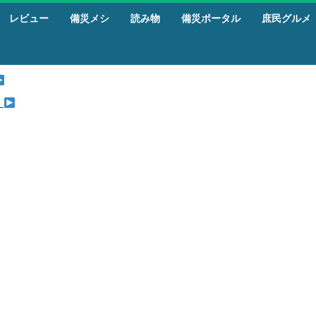
レビュー
備災メシ
読み物
備災ポータル
庶民グルメ
』