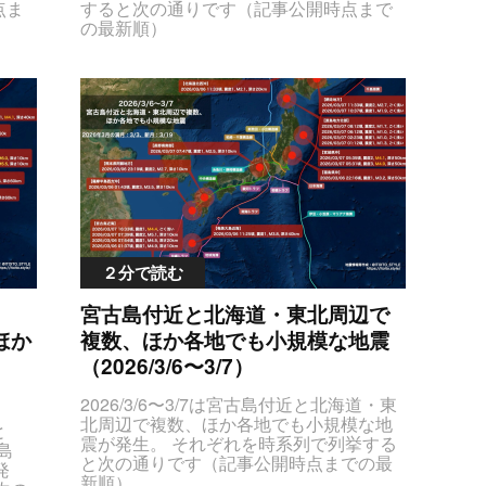
２分で読む
宮古島付近と北海道・東北周辺で
ほか
複数、ほか各地でも小規模な地震
（2026/3/6〜3/7）
2026/3/6〜3/7は宮古島付近と北海道・東北周辺で複数、ほか各地でも小規模な地震が発生。 それぞれを時系列で列挙すると次の通りです（記事公開時点までの最新順）JTNDc3R5bGUlM0V0YWJsZS50YWJsZS1lcWRhdGFzJTIwdGglN0J0ZXh0LWFsaWduJTNBY2VudGVyJTNCJTdELmNlbnRlclBvaW50JTdCdGV4dC1hbGlnbiUzQWxlZnQlM0IlN0QlM0MlMkZzdHlsZSUzRSUzQ3RhYmxlJTIwY2xhc3MlM0QlMjJ0YWJsZSUyMHRhYmxlLWVxZGF0YXMlMjIlMjBzdHlsZSUzRCUyMnRleHQtYWxpZ24lM0FjZW50ZXIlM0IlMjIlM0UlM0N0aGVhZCUzRSUzQ3RyJTIwc3R5bGUlM0QlMjJiYWNrZ3JvdW5kLWNvbG9yJTNBJTIzZGRkJTNCJTIyJTNFJTNDdGglM0UlRTclOTklQkElRTclOTQlOUYlRTYlOTclQTUlRTYlOTklODIlM0MlMkZ0aCUzRSUzQ3RoJTNFJUU5JTlDJTg3JUU2JUJBJTkwJTNDJTJGdGglM0UlM0N0aCUzRSVFOSU5QyU4NyVFNSVCQSVBNiUzQyUyRnRoJTNFJTNDdGglM0UlRTglQTYlOEYlRTYlQTglQTElM0MlMkZ0aCUzRSUzQ3RoJTNFJUU2JUI3JUIxJUUzJTgxJTk1JTNDJTJGdGglM0UlM0N0aCUzRSVFNSU4QyU5NyVFNyVCNyVBRiUyQyUyMCVFNiU5RCVCMSVFNyVCNSU4QyUzQyUyRnRoJTNFJTNDJTJGdHIlM0UlM0MlMkZ0aGVhZCUzRSUzQ3Rib2R5JTNFJTBBJTNDdHIlM0UlM0N0ZCUyMGNsYXNzJTNEJTIyZGF0ZVRpbWVPY2N1cnJlbmNlJTIyJTNFMjAyNiUyRjAzJTJGMDclMjAxNiUzQTMzJUU5JUEwJTgzJTNDJTJGdGQlM0UlM0N0ZCUyMGNsYXNzJTNEJTIyY2VudGVyUG9pbnQlMjIlM0UlRTUlQUUlQUUlRTUlOEYlQTQlRTUlQjMlQjYlRTglQkYlOTElRTYlQjUlQjclM0MlMkZ0ZCUzRSUzQ3RkJTIwY2xhc3MlM0QlMjJtYXhTZWlzbWljSW50ZW5zaXR5JTIyJTNFMSUzQyUyRnRkJTNFJTNDdGQlMjBjbGFzcyUzRCUyMm1hZ25pdHVkZSUyMiUzRSUzQ3NwYW4lMjBzdHlsZSUzRCUyMmNvbG9yJTNBJTIzZmY3ODAwJTNCJTIyJTNFTTQuNCUzQyUyRnNwYW4lM0UlM0MlMkZ0ZCUzRSUzQ3RkJTIwY2xhc3MlM0QlMjJkZXB0aCUyMiUzRSVFMyU4MSU5NCVFMyU4MSU4RiVFNiVCNSU4NSVFMyU4MSU4NCUzQyUyRnRkJTNFJTNDdGQlMjBjbGFzcyUzRCUyMmxhdExvbmclMjIlM0UyNS4zJTJDJTIwMTI1LjAlM0MlMkZ0ZCUzRSUzQyUyRnRyJTNFJTBBJTNDdHIlM0UlM0N0ZCUyMGNsYXNzJTNEJTIyZGF0ZVRpbWVPY2N1cnJlbmNlJTIyJTNFMjAyNiUyRjAzJTJGMDclMjAxMSUzQTMzJUU5JUEwJTgzJTNDJTJGdGQlM0UlM0N0ZCUyMGNsYXNzJTNEJTIyY2VudGVyUG9pbnQlMjIlM0UlRTclQjYlQjIlRTglQjUlQjAlRTUlOUMlQjAlRTYlOTYlQjklM0MlMkZ0ZCUzRSUzQ3RkJTIwY2xhc3MlM0QlMjJtYXhTZWlzbWljSW50ZW5zaXR5JTIyJTNFMiUzQyUyRnRkJTNFJTNDdGQlMjBjbGFzcyUzRCUyMm1hZ25pdHVkZSUyMiUzRU0yLjclM0MlMkZ0ZCUzRSUzQ3RkJTIwY2xhc3MlM0QlMjJkZXB0aCUyMiUzRSVFMyU4MSU5NCVFMyU4MSU4RiVFNiVCNSU4NSVFMyU4MSU4NCUzQyUyRnRkJTNFJTNDdGQlMjBjbGFzcyUzRCUyMmxhdExvbmclMjIlM0U0My44JTJDJTIwMTQ0LjElM0MlMkZ0ZCUzRSUzQyUyRnRyJTNFJTBBJTNDdHIlM0UlM0N0ZCUyMGNsYXNzJTNEJTIyZGF0ZVRpbWVPY2N1cnJlbmNlJTIyJTNFMjAyNiUyRjAzJTJGMDclMjAxMCUzQTM3JUU5JUEwJTgzJTNDJTJGdGQlM0UlM0N0ZCUyMGNsYXNzJTNEJTIyY2VudGVyUG9pbnQlMjIlM0UlRTclQjYlQjIlRTglQjUlQjAlRTUlOUMlQjAlRTYlOTYlQjklM0MlMkZ0ZCUzRSUzQ3RkJTIwY2xhc3MlM0QlMjJtYXhTZWlzbWljSW50ZW5zaXR5JTIyJTNFMSUzQyUyRnRkJTNFJTNDdGQlMjBjbGFzcyUzRCUyMm1hZ25pdHVkZSUyMiUzRU0xLjklM0MlMkZ0ZCUzRSUzQ3RkJTIwY2xhc3MlM0QlMjJkZXB0aCUyMiUzRSVFMyU4MSU5NCVFMyU4MSU4RiVFNiVCNSU4NSVFMyU4MSU4NCUzQyUyRnRkJTNFJTNDdGQlMjBjbGFzcyUzRCUyMmxhdExvbmclMjIlM0U0My44JTJDJTIwMTQ0LjElM0MlMkZ0ZCUzRSUzQyUyRnRyJTNFJTBBJTNDdHIlM0UlM0N0ZCUyMGNsYXNzJTNEJTIyZGF0ZVRpbWVPY2N1cnJlbmNlJTIyJTNFMjAyNiUyRjAzJTJGMDclMjAwOCUzQTEyJUU5JUEwJTgzJTNDJTJGdGQlM0UlM0N0ZCUyMGNsYXNzJTNEJTIyY2VudGVyUG9pbnQlMjIlM0UlRTYlQjglQTElRTUlQjMlQjYlRTUlOUMlQjAlRTYlOTYlQjklRTUlOEMlOTclRTklODMlQTglM0MlMkZ0ZCUzRSUzQ3RkJTIwY2xhc3MlM0QlMjJtYXhTZWlzbWljSW50ZW5zaXR5JTIyJTNFMiUzQyUyRnRkJTNFJTNDdGQlMjBjbGFzcyUzRCUyMm1hZ25pdHVkZSUyMiUzRU0xLjclM0MlMkZ0ZCUzRSUzQ3RkJTIwY2xhc3MlM0QlMjJkZXB0aCUyMiUzRSVFMyU4MSU5NCVFMyU4MSU4RiVFNiVCNSU4NSVFMyU4MSU4NCUzQyUyRnRkJTNFJTNDdGQlMjBjbGFzcyUzRCUyMmxhdExvbmclMjIlM0U0Mi4xJTJDJTIwMTQwLjQlM0MlMkZ0ZCUzRSUzQyUyRnRyJTNFJTBBJTNDdHIlM0UlM0N0ZCUyMGNsYXNzJTNEJTIyZGF0ZVRpbWVPY2N1cnJlbmNlJTIyJTNFMjAyNiUyRjAzJTJGMDclMjAwNyUzQTQ3JUU5JUEwJTgzJTNDJTJGdGQlM0UlM0N0ZCUyMGNsYXNzJTNEJTIyY2VudGVyUG9pbnQlMjIlM0UlRTklOTUlQjclRTklODclOEUlRTclOUMlOEMlRTUlOEQlOTclRTklODMlQTglM0MlMkZ0ZCUzRSUzQ3RkJTIwY2xhc3MlM0QlMjJtYXhTZWlzbWljSW50ZW5zaXR5JTIyJTNFMSUzQyUyRnRkJTNFJTNDdGQlMjBjbGFzcyUzRCUyMm1hZ25pdHVkZSUyMiUzRU0yLjUlM0MlMkZ0ZCUzRSUzQ3RkJTIwY2xhc3MlM0QlMjJkZXB0aCUyMiUzRSVFNyVCNCU4NDEwa20lM0MlMkZ0ZCUzRSUzQ3RkJTIwY2xhc3MlM0QlMjJsYXRMb25nJTIyJTNFMzUuOSUyQyUyMDEzNy42JTNDJTJGdGQlM0UlM0MlMkZ0ciUzRSUwQSUzQ3RyJTNFJTNDdGQlMjBjbGFzcyUzRCUyMmRhdGVUaW1lT2NjdXJyZW5jZSUyMiUzRTIwMjYlMkYwMyUyRjA3JTIwMDclM0EzOSVFOSVBMCU4MyUzQyUyRnRkJTNFJTNDdGQlMjBjbGFzcyUzRCUyMmNlbnRlclBvaW50JTIyJTNFJUU1JUFFJUFFJUU1JThGJUE0JUU1JUIzJUI2JUU4JUJGJTkxJUU2JUI1JUI3JTNDJTJGdGQlM0UlM0N0ZCUyMGNsYXNzJTNEJTIybWF4U2Vpc21pY0ludGVuc2l0eSUyMiUzRTIlM0MlMkZ0ZCUzRSUzQ3RkJTIwY2xhc3MlM0QlMjJtYWduaXR1ZGUlMjIlM0UlM0NzcGFuJTIwc3R5bGUlM0QlMjJjb2xvciUzQSUyM2YwMCUzQiUyMiUzRU01LjElM0MlMkZzcGFuJTNFJTNDJTJGdGQlM0UlM0N0ZCUyMGNsYXNzJTNEJTIyZGVwdGglMjIlM0UlRTclQjQlODQxMGttJTNDJTJGdGQlM0UlM0N0ZCUyMGNsYXNzJTNEJTIybGF0TG9uZyUyMiUzRTI1LjQlMkMlMjAxMjUuMCUzQyUyRnRkJTNFJTNDJTJGdHIlM0UlMEElM0N0ciUzRSUzQ3RkJTIwY2xhc3MlM0QlMjJkYXRlVGltZU9jY3VycmVuY2UlMjIlM0UyMDI2JTJGMDMlMkYwNyUyMDA2JTNBMTIlRTklQTAlODMlM0MlMkZ0ZCUzRSUzQ3RkJTIwY2xhc3MlM0QlMjJjZW50ZXJQb2ludCUyMiUzRSVFNiVCOCVBMSVFNSVCMyVCNiVFNSU5QyVCMCVFNiU5NiVCOSVFNSU4QyU5NyVFOSU4MyVBOCUzQyUyRnRkJTNFJTNDdGQlMjBjbGFzcyUzRCUyMm1heFNlaXNtaWNJbnRlbnNpdHklMjIlM0UxJTNDJTJGdGQlM0UlM0N0ZCUyMGNsYXNzJTNEJTIybWFnbml0dWRlJTIyJTNFTTEuMCUzQyUyRnRkJTNFJTNDdGQlMjBjbGFzcyUzRCUyMmRlcHRoJTIyJTNFJUUzJTgxJTk0JUUzJTgxJThGJUU2JUI1JTg1JUUzJTgxJTg0JTNDJTJGdGQlM0UlM0N0ZCUyMGNsYXNzJTNEJTIybGF0TG9uZyUyMiUzRTQyLjElMkMlMjAxNDAuMyUzQyUyRnRkJTNFJTNDJTJGdHIlM0UlMEElM0N0ciUzRSUzQ3RkJTIwY2xhc3MlM0QlMjJkYXRlVGltZU9jY3VycmVuY2UlMjIlM0UyMDI2JTJGMDMlMkYwNyUyMDA1JTNBMzUlRTklQTAlODMlM0MlMkZ0ZCUzRSUzQ3RkJTIwY2xhc3MlM0QlMjJjZW50ZXJQb2ludCUyMiUzRSVFNSVBRSVBRSVFNSU5RiU4RSVFNyU5QyU4QyVFNiVCMiU5NiUzQyUyRnRkJTNFJTNDdGQlMjBjbGFzcyUzRCUyMm1heFNlaXNtaWNJbnRlbnNpdHklMjIlM0UyJTNDJTJGdGQlM0UlM0N0ZCUyMGNsYXNzJTNEJTIybWFnbml0dWRlJTIyJTNFJTNDc3BhbiUyMHN0eWxlJTNEJTIyY29sb3IlM0ElMjNmZjc4MDAlM0IlMjIlM0VNNC4xJTNDJTJGc3BhbiUzRSUzQyUyRnRkJTNFJTNDdGQlMjBjbGFzcyUzRCUyMmRlcHRoJTIyJTNFJUU3JUI0JTg0NTBrbSUzQyUyRnRkJTNFJTNDdGQlMjBjbGFzcyUzRCUyMmxhdExvbmclMjIlM0UzOC44JTJDJTIwMTQyLjQlM0MlMkZ0ZCUzRSUzQyUyRnRyJTNFJTBBJTNDdHIlM0UlM0N0ZCUyMGNsYXNzJTNEJTIyZGF0ZVRpbWVPY2N1cnJlbmNlJTIyJTNFMjAyNiUyRjAzJTJGMDclMjAwNSUzQTMxJUU5JUEwJTgzJTNDJTJGdGQlM0UlM0N0ZCUyMGNsYXNzJTNEJTIyY2VudGVyUG9pbnQlMjIlM0UlRTUlQUUlQUUlRTUlOUYlOEUlRTclOUMlOEMlRTYlQjIlOTYlM0MlMkZ0ZCUzRSUzQ3RkJTIwY2xhc3MlM0QlMjJtYXhTZWlzbWljSW50ZW5zaXR5JTIyJTNFMyUzQyUyRnRkJTNFJTNDdGQlMjBjbGFzcyUzRCUyMm1hZ25pdHVkZSUyMiUzRSUzQ3NwYW4lMjBzdHlsZSUzRCUyMmNvbG9yJTNBJTIzZmY3ODAwJTNCJTIyJTNFTTQuOSUzQyUyRnNwYW4lM0UlM0MlMkZ0ZCUzRSUzQ3RkJTIwY2xhc3MlM0QlMjJkZXB0aCUyMiUzRSVFNyVCNCU4NDUwa20lM0MlMkZ0ZCUzRSUzQ3RkJTIwY2xhc3MlM0QlMjJsYXRMb25nJTIyJTNFMzguOCUyQyUyMDE0Mi40JTNDJTJGdGQlM0UlM0MlMkZ0ciUzRSUwQSUzQ3RyJTNFJTNDdGQlMjBjbGFzcyUzRCUyMmRhdGVUaW1lT2NjdXJyZW5jZSUyMiUzRTIwMjYlMkYwMyUyRjA3JTIwMDIlM0EyMyVFOSVBMCU4MyUzQyUyRnRkJTNFJTNDdGQlMjBjbGFzcyUzRCUyMmNlbnRlclBvaW50JTIyJTNFJUU2JUI4JUExJUU1JUIzJUI2JUU1JTlDJUIwJUU2JTk2JUI5JUU1JThDJTk3JUU5JTgzJUE4JTNDJTJGdGQlM0UlM0N0ZCUyMGNsYXNzJTNEJTIybWF4U2Vpc21pY0ludGVuc2l0eSUyMiUzRTElM0MlMkZ0ZCUzRSUzQ3RkJTIwY2xhc3MlM0QlMjJtYWduaXR1ZGUlMjIlM0VNMS4wJTNDJTJGdGQlM0UlM0N0ZCUyMGNsYXNzJTNEJTIyZGVwdGglMjIlM0UlRTMlODElOTQlRTMlODElOEYlRTYlQjUlODUlRTMlODElODQlM0MlMkZ0ZCUzRSUzQ3RkJTIwY2xhc3MlM0QlMjJsYXRMb25nJTIyJTNFNDIuMSUyQyUyMDE0MC4zJTNDJTJGdGQlM0UlM0MlMkZ0ciUzRSUwQSUzQ3RyJTNFJTNDdGQlMjBjbGFzcyUzRCUyMmRhdGVUaW1lT2NjdXJyZW5jZSUyMiUzRTIwMjYlMkYwMyUyRjA3JTIwMDElM0ExMiVFOSVBMCU4MyUzQyUyRnRkJTNFJTNDdGQlMjBjbGFzcyUzRCUyMmNlbnRlclBvaW50JTIyJTNFJUU2JUI4JUExJUU1JUIzJUI2JUU1JTlDJUIwJUU2JTk2JUI5JUU1JThDJTk3JUU5JTgzJUE4JTNDJTJGdGQlM0UlM0N0ZCUyMGNsYXNzJTNEJTIybWF4U2Vpc21pY0ludGVuc2l0eSUyMiUzRTElM0MlMkZ0ZCUzRSUzQ3RkJTIwY2xhc3MlM0QlMjJtYWduaXR1ZGUlMjIlM0VNMS4zJTNDJTJGdGQlM0UlM0N0ZCUyMGNsYXNzJTNEJTIyZGVwdGglMjIlM0UlRTMlODElOTQlRTMlODElOEYlRTYlQjUlODUlRTMlODElODQlM0MlMkZ0ZCUzRSUzQ3RkJTIwY2xhc3MlM0QlMjJsYXRMb25nJTIyJTNFNDIuMSUyQyUyMDE0MC4zJTNDJTJGdGQlM0UlM0MlMkZ0ciUzRSUwQSUzQ3RyJTNFJTNDdGQlMjBjbGFzcyUzRCUyMmRhdGVUaW1lT2NjdXJyZW5jZSUyMiUzRTIwMjYlMkYwMyUyRjA2JTIwMjMlM0ExOSVFOSVBMCU4MyUzQyUyRnRkJTNFJTNDdGQlMjBjbGFzcyUzRCUyMmNlbnRlclBvaW50JTIyJTNFJUU3JTg2JThBJUU2JTlDJUFDJUU3JTlDJThDJUU5JTk4JUJGJUU4JTk4JTg3JUU1JTlDJUIwJUU2JTk2JUI5JTNDJTJGdGQlM0UlM0N0ZCUyMGNsYXNzJTNEJTIybWF4U2Vpc21pY0ludGVuc2l0eSUyMiUzRTIlM0MlMkZ0ZCUzRSUzQ3RkJTIwY2xhc3MlM0QlMjJtYWduaXR1ZGUlMjIlM0VNMi43JTNDJTJGdGQlM0UlM0N0ZCUyMGNsYXNzJTNEJTIyZGVwdGglMjIlM0UlRTclQjQlODQxMGttJTNDJTJGdGQlM0UlM0N0ZCUyMGNsYXNzJTNEJTIybGF0TG9uZyUyMiUzRTMzLjAlMkMlMjAxMzEuMSUzQyUyRnRkJTNFJTNDJTJGdHIlM0UlMEElM0N0ciUzRSUzQ3RkJTIwY2xhc3MlM0QlMjJkYXRlVGltZU9jY3VycmVuY2UlMjIlM0UyMDI2JTJGMDMlMkYwNiUyMDIyJTNBMTYlRTklQTAlODMlM0MlMkZ0ZCUzRSUzQ3RkJTIwY2xhc3MlM0QlMjJjZW50ZXJQb2ludCUyMiUzRSVFNyVBNiU4RiVFNSVCMyVCNiVFNyU5QyU4QyVFNiVCMiU5NiUzQyUyRnRkJTNFJTNDdGQlMjBjbGFzcyUzRCUyMm1heFNlaXNtaWNJbnRlbnNpdHklMjIlM0UxJTNDJTJGdGQlM0UlM0N0ZCUyMGNsYXNzJTNEJTIybWFnbml0dWRlJTIyJTNFTTMuMiUzQyUyRnRkJTNFJTNDdGQlMjBjbGFzcyUzRCUyMmRlcHRoJTIyJTNFJUU3JUI0JTg0NTBrbSUzQyUyRnRkJTNFJTNDdGQlMjBjbGFzcyUzRCUyMmxhdExvbmclMjIlM0UzNy4wJTJDJTIwMTQxLjElM0MlMkZ0ZCUzRSUzQyUyRnRyJTNFJTBBJTNDdHIlM0UlM0N0ZCUyMGNsYXNzJTNEJTIyZGF0ZVRpbWVPY2N1cnJlbmNlJTIyJTNFMjAyNiUyRjAzJTJGMDYlMjAxMSUzQTMzJUU5JUEwJTgzJTNDJTJGdGQlM0UlM0N0ZCUyMGNsYXNzJTNEJTIyY2VudGVyUG9pbnQlMjIlM0UlRTUlOEMlOTclRTYlQjUlQjclRTklODElOTMlRTUlOEMlOTclRTglQTUlQkYlRTYlQjIlOTYlM0MlMkZ0ZCUzRSUzQ3RkJTIwY2xhc3MlM0QlMjJtYXhTZWlzbWljSW50ZW5zaXR5JTIyJTNFMSUzQyUyRnRkJTNFJTNDdGQlMjBjbGFzcyUzRCUyMm1hZ25pdHVkZSUyMiUzRU0yLjElM0MlMkZ0ZCUzRSUzQ3RkJTIwY2xhc3MlM0QlMjJkZXB0aCUyMiUzRSVFNyVCNCU4NDIwa20lM0MlMkZ0ZCUzRSUzQ3RkJTIwY2xhc3MlM0QlMjJsYXRMb25nJTIyJTNFNDQuNSUyQyUyMDE0MS43JTNDJTJGdGQlM0UlM0MlMkZ0ciUzRSUwQSUzQ3RyJTNFJTNDdGQlMjBjbGFzcyUzRCUyMmRhdGVUaW1lT2NjdXJyZW5jZSUyMiUzRTIwMjYlMkYwMyUyRjA2JTIwMTElM0EyNSVFOSVBMCU4MyUzQyUyRnRkJTNFJTNDdGQlMjBjbGFzcyUzRCUyMmNlbnRlclBvaW50JTIyJTNFJUU1JUE1JTg0JUU3JUJFJThFJUU1JUE0JUE3JUU1JUIzJUI2JUU4JUJGJTkxJUU2JUI1JUI3JTNDJTJGdGQlM0UlM0N0ZCUyMGNsYXNzJTNEJTIybWF4U2Vpc21pY0ludGVuc2l0eSUyMiUzRTElM0MlMkZ0ZCUzRSUzQ3RkJTIwY2xhc3MlM0QlMjJtYWduaXR1ZGUlMjIlM0VNMy44JTNDJTJGdGQlM0UlM0N0ZCUyMGNsYXNzJTNEJTIyZGVwdGglMjIlM0UlRTclQjQlODQ0MGttJTNDJTJGdGQlM0UlM0N0ZCUyMGNsYXNzJTNEJTIybGF0TG9uZyUyMiUzRTI4LjUlMkMlMjAxMjkuNiUzQyUyRnRkJTNFJTNDJTJGdHIlM0UlMEElM0N0ciUzRSUzQ3RkJTIwY2xhc3MlM0QlMjJkYXRlVGltZU9jY3VycmVuY2UlMjIlM0UyMDI2JTJGMDMlMkYwNiUyMDA3JTNBNTQlRTklQTAlODMlM0MlMkZ0ZCUzRSUzQ3RkJTIwY2xhc3MlM0QlMjJjZW50ZXJQb2ludCUyMiUzRSVFNSVBRSVBRSVFNSU4RiVBNCVFNSVCMyVCNiVFO
と
島
発