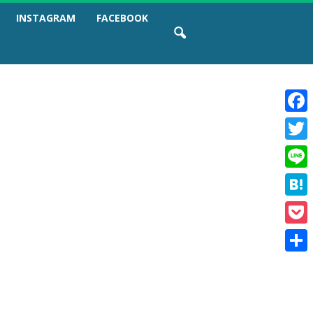
INSTAGRAM
FACEBOOK
F
a
T
c
w
e
L
i
b
i
t
o
H
n
t
o
a
e
e
k
P
t
r
o
e
共
c
n
有
k
a
e
t