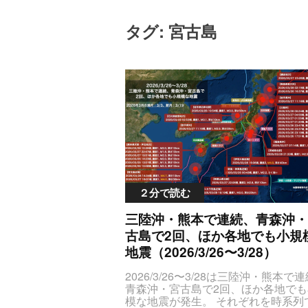
タグ: 宮古島
２分で読む
三陸沖・熊本で連続、青森沖・
古島で2回、ほか各地でも小規
地震（2026/3/26〜3/28）
2026/3/26〜3/28は三陸沖・熊本で連続、青森沖・宮古島で2回、ほか各地でも小規模な地震が発生。 それぞれを時系列で列挙すると次の通りです（記事公開時点までの最新順）JTNDc3R5bGUlM0V0YWJsZS50YWJsZS1lcWRhdGFzJTIwdGglN0J0ZXh0LWFsaWduJTNBY2VudGVyJTNCJTdELmNlbnRlclBvaW50JTdCdGV4dC1hbGlnbiUzQWxlZnQlM0IlN0QlM0MlMkZzdHlsZSUzRSUzQ3RhYmxlJTIwY2xhc3MlM0QlMjJ0YWJsZSUyMHRhYmxlLWVxZGF0YXMlMjIlMjBzdHlsZSUzRCUyMnRleHQtYWxpZ24lM0FjZW50ZXIlM0IlMjIlM0UlM0N0aGVhZCUzRSUzQ3RyJTIwc3R5bGUlM0QlMjJiYWNrZ3JvdW5kLWNvbG9yJTNBJTIzZGRkJTNCJTIyJTNFJTNDdGglM0UlRTclOTklQkElRTclOTQlOUYlRTYlOTclQTUlRTYlOTklODIlM0MlMkZ0aCUzRSUzQ3RoJTNFJUU5JTlDJTg3JUU2JUJBJTkwJTNDJTJGdGglM0UlM0N0aCUzRSVFOSU5QyU4NyVFNSVCQSVBNiUzQyUyRnRoJTNFJTNDdGglM0UlRTglQTYlOEYlRTYlQTglQTElM0MlMkZ0aCUzRSUzQ3RoJTNFJUU2JUI3JUIxJUUzJTgxJTk1JTNDJTJGdGglM0UlM0N0aCUzRSVFNSU4QyU5NyVFNyVCNyVBRiUyQyUyMCVFNiU5RCVCMSVFNyVCNSU4QyUzQyUyRnRoJTNFJTNDJTJGdHIlM0UlM0MlMkZ0aGVhZCUzRSUzQ3Rib2R5JTNFJTBBJTNDdHIlM0UlM0N0ZCUyMGNsYXNzJTNEJTIyZGF0ZVRpbWVPY2N1cnJlbmNlJTIyJTNFMjAyNiUyRjAzJTJGMjglMjAyMSUzQTMzJUU5JUEwJTgzJTNDJTJGdGQlM0UlM0N0ZCUyMGNsYXNzJTNEJTIyY2VudGVyUG9pbnQlMjIlM0UlRTglOEMlQTglRTUlOUYlOEUlRTclOUMlOEMlRTUlOEMlOTclRTklODMlQTglM0MlMkZ0ZCUzRSUzQ3RkJTIwY2xhc3MlM0QlMjJtYXhTZWlzbWljSW50ZW5zaXR5JTIyJTNFMSUzQyUyRnRkJTNFJTNDdGQlMjBjbGFzcyUzRCUyMm1hZ25pdHVkZSUyMiUzRU0yLjUlM0MlMkZ0ZCUzRSUzQ3RkJTIwY2xhc3MlM0QlMjJkZXB0aCUyMiUzRSVFNyVCNCU4NDEwa20lM0MlMkZ0ZCUzRSUzQ3RkJTIwY2xhc3MlM0QlMjJsYXRMb25nJTIyJTNFMzYuNiUyQyUyMDE0MC42JTNDJTJGdGQlM0UlM0MlMkZ0ciUzRSUwQSUzQ3RyJTNFJTNDdGQlMjBjbGFzcyUzRCUyMmRhdGVUaW1lT2NjdXJyZW5jZSUyMiUzRTIwMjYlMkYwMyUyRjI4JTIwMTklM0EzNiVFOSVBMCU4MyUzQyUyRnRkJTNFJTNDdGQlMjBjbGFzcyUzRCUyMmNlbnRlclBvaW50JTIyJTNFJUU0JUJDJThBJUU4JUIxJTg2JUU1JUE0JUE3JUU1JUIzJUI2JUU4JUJGJTkxJUU2JUI1JUI3JTNDJTJGdGQlM0UlM0N0ZCUyMGNsYXNzJTNEJTIybWF4U2Vpc21pY0ludGVuc2l0eSUyMiUzRTIlM0MlMkZ0ZCUzRSUzQ3RkJTIwY2xhc3MlM0QlMjJtYWduaXR1ZGUlMjIlM0UlM0NzcGFuJTIwc3R5bGUlM0QlMjJjb2xvciUzQSUyM2ZmNzgwMCUzQiUyMiUzRU00LjAlM0MlMkZzcGFuJTNFJTNDJTJGdGQlM0UlM0N0ZCUyMGNsYXNzJTNEJTIyZGVwdGglMjIlM0UlRTclQjQlODQ0MGttJTNDJTJGdGQlM0UlM0N0ZCUyMGNsYXNzJTNEJTIybGF0TG9uZyUyMiUzRTM1LjAlMkMlMjAxMzkuNiUzQyUyRnRkJTNFJTNDJTJGdHIlM0UlMEElM0N0ciUzRSUzQ3RkJTIwY2xhc3MlM0QlMjJkYXRlVGltZU9jY3VycmVuY2UlMjIlM0UyMDI2JTJGMDMlMkYyOCUyMDE4JTNBMTklRTklQTAlODMlM0MlMkZ0ZCUzRSUzQ3RkJTIwY2xhc3MlM0QlMjJjZW50ZXJQb2ludCUyMiUzRSVFMyU4MyU4OCVFMyU4MiVBQiVFMyU4MyVBOSVFNSU4OCU5NyVFNSVCMyVCNiVFOCVCRiU5MSVFNiVCNSVCNyUzQyUyRnRkJTNFJTNDdGQlMjBjbGFzcyUzRCUyMm1heFNlaXNtaWNJbnRlbnNpdHklMjIlM0UxJTNDJTJGdGQlM0UlM0N0ZCUyMGNsYXNzJTNEJTIybWFnbml0dWRlJTIyJTNFTTMuMCUzQyUyRnRkJTNFJTNDdGQlMjBjbGFzcyUzRCUyMmRlcHRoJTIyJTNFJUU3JUI0JTg0MjBrbSUzQyUyRnRkJTNFJTNDdGQlMjBjbGFzcyUzRCUyMmxhdExvbmclMjIlM0UyOS4zJTJDJTIwMTI5LjUlM0MlMkZ0ZCUzRSUzQyUyRnRyJTNFJTBBJTNDdHIlM0UlM0N0ZCUyMGNsYXNzJTNEJTIyZGF0ZVRpbWVPY2N1cnJlbmNlJTIyJTNFMjAyNiUyRjAzJTJGMjglMjAxNCUzQTM0JUU5JUEwJTgzJTNDJTJGdGQlM0UlM0N0ZCUyMGNsYXNzJTNEJTIyY2VudGVyUG9pbnQlMjIlM0UlRTUlQUUlQUUlRTUlOEYlQTQlRTUlQjMlQjYlRTglQkYlOTElRTYlQjUlQjclM0MlMkZ0ZCUzRSUzQ3RkJTIwY2xhc3MlM0QlMjJtYXhTZWlzbWljSW50ZW5zaXR5JTIyJTNFMSUzQyUyRnRkJTNFJTNDdGQlMjBjbGFzcyUzRCUyMm1hZ25pdHVkZSUyMiUzRSUzQ3NwYW4lMjBzdHlsZSUzRCUyMmNvbG9yJTNBJTIzZmY3ODAwJTNCJTIyJTNFTTQuNyUzQyUyRnNwYW4lM0UlM0MlMkZ0ZCUzRSUzQ3RkJTIwY2xhc3MlM0QlMjJkZXB0aCUyMiUzRSVFNyVCNCU4NDEwa20lM0MlMkZ0ZCUzRSUzQ3RkJTIwY2xhc3MlM0QlMjJsYXRMb25nJTIyJTNFMjUuMyUyQyUyMDEyNS4yJTNDJTJGdGQlM0UlM0MlMkZ0ciUzRSUwQSUzQ3RyJTNFJTNDdGQlMjBjbGFzcyUzRCUyMmRhdGVUaW1lT2NjdXJyZW5jZSUyMiUzRTIwMjYlMkYwMyUyRjI4JTIwMTAlM0EzNSVFOSVBMCU4MyUzQyUyRnRkJTNFJTNDdGQlMjBjbGFzcyUzRCUyMmNlbnRlclBvaW50JTIyJTNFJUU3JTg2JThBJUU2JTlDJUFDJUU3JTlDJThDJUU1JUE0JUE5JUU4JThEJTg5JUUzJTgzJUJCJUU4JThBJUE2JUU1JThDJTk3JUU1JTlDJUIwJUU2JTk2JUI5JTNDJTJGdGQlM0UlM0N0ZCUyMGNsYXNzJTNEJTIybWF4U2Vpc21pY0ludGVuc2l0eSUyMiUzRTElM0MlMkZ0ZCUzRSUzQ3RkJTIwY2xhc3MlM0QlMjJtYWduaXR1ZGUlMjIlM0VNMi4wJTNDJTJGdGQlM0UlM0N0ZCUyMGNsYXNzJTNEJTIyZGVwdGglMjIlM0UlRTclQjQlODQxMGttJTNDJTJGdGQlM0UlM0N0ZCUyMGNsYXNzJTNEJTIybGF0TG9uZyUyMiUzRTMyLjIlMkMlMjAxMzAuNCUzQyUyRnRkJTNFJTNDJTJGdHIlM0UlMEElM0N0ciUzRSUzQ3RkJTIwY2xhc3MlM0QlMjJkYXRlVGltZU9jY3VycmVuY2UlMjIlM0UyMDI2JTJGMDMlMkYyOCUyMDAyJTNBNTMlRTklQTAlODMlM0MlMkZ0ZCUzRSUzQ3RkJTIwY2xhc3MlM0QlMjJjZW50ZXJQb2ludCUyMiUzRSVFNyU5RiVCMyVFNSVCNyU5RCVFNyU5QyU4QyVFOCU4MyVCRCVFNyU5OSVCQiVFNSU5QyVCMCVFNiU5NiVCOSUzQyUyRnRkJTNFJTNDdGQlMjBjbGFzcyUzRCUyMm1heFNlaXNtaWNJbnRlbnNpdHklMjIlM0UxJTNDJTJGdGQlM0UlM0N0ZCUyMGNsYXNzJTNEJTIybWFnbml0dWRlJTIyJTNFTTMuMSUzQyUyRnRkJTNFJTNDdGQlMjBjbGFzcyUzRCUyMmRlcHRoJTIyJTNFJUU3JUI0JTg0MTBrbSUzQyUyRnRkJTNFJTNDdGQlMjBjbGFzcyUzRCUyMmxhdExvbmclMjIlM0UzNy41JTJDJTIwMTM3LjIlM0MlMkZ0ZCUzRSUzQyUyRnRyJTNFJTBBJTNDdHIlM0UlM0N0ZCUyMGNsYXNzJTNEJTIyZGF0ZVRpbWVPY2N1cnJlbmNlJTIyJTNFMjAyNiUyRjAzJTJGMjglMjAwMiUzQTE5JUU5JUEwJTgzJTNDJTJGdGQlM0UlM0N0ZCUyMGNsYXNzJTNEJTIyY2VudGVyUG9pbnQlMjIlM0UlRTklOUQlOTIlRTYlQTMlQUUlRTclOUMlOEMlRTYlOUQlQjElRTYlOTYlQjklRTYlQjIlOTYlM0MlMkZ0ZCUzRSUzQ3RkJTIwY2xhc3MlM0QlMjJtYXhTZWlzbWljSW50ZW5zaXR5JTIyJTNFMSUzQyUyRnRkJTNFJTNDdGQlMjBjbGFzcyUzRCUyMm1hZ25pdHVkZSUyMiUzRSUzQ3NwYW4lMjBzdHlsZSUzRCUyMmNvbG9yJTNBJTIzZmY3ODAwJTNCJTIyJTNFTTQuMSUzQyUyRnNwYW4lM0UlM0MlMkZ0ZCUzRSUzQ3RkJTIwY2xhc3MlM0QlMjJkZXB0aCUyMiUzRSVFNyVCNCU4NDIwa20lM0MlMkZ0ZCUzRSUzQ3RkJTIwY2xhc3MlM0QlMjJsYXRMb25nJTIyJTNFNDEuMCUyQyUyMDE0Mi44JTNDJTJGdGQlM0UlM0MlMkZ0ciUzRSUwQSUzQ3RyJTNFJTNDdGQlMjBjbGFzcyUzRCUyMmRhdGVUaW1lT2NjdXJyZW5jZSUyMiUzRTIwMjYlMkYwMyUyRjI4JTIwMDAlM0E0MCVFOSVBMCU4MyUzQyUyRnRkJTNFJTNDdGQlMjBjbGFzcyUzRCUyMmNlbnRlclBvaW50JTIyJTNFJUU3JUE2JThGJUU1JUIzJUI2JUU3JTlDJThDJUU0JUJDJTlBJUU2JUI0JUE1JTNDJTJGdGQlM0UlM0N0ZCUyMGNsYXNzJTNEJTIybWF4U2Vpc21pY0ludGVuc2l0eSUyMiUzRTElM0MlMkZ0ZCUzRSUzQ3RkJTIwY2xhc3MlM0QlMjJtYWduaXR1ZGUlMjIlM0VNMi4yJTNDJTJGdGQlM0UlM0N0ZCUyMGNsYXNzJTNEJTIyZGVwdGglMjIlM0UlRTMlODElOTQlRTMlODElOEYlRTYlQjUlODUlRTMlODElODQlM0MlMkZ0ZCUzRSUzQ3RkJTIwY2xhc3MlM0QlMjJsYXRMb25nJTIyJTNFMzcuMSUyQyUyMDEzOS4zJTNDJTJGdGQlM0UlM0MlMkZ0ciUzRSUwQSUzQ3RyJTNFJTNDdGQlMjBjbGFzcyUzRCUyMmRhdGVUaW1lT2NjdXJyZW5jZSUyMiUzRTIwMjYlMkYwMyUyRjI4JTIwMDAlM0EyNCVFOSVBMCU4MyUzQyUyRnRkJTNFJTNDdGQlMjBjbGFzcyUzRCUyMmNlbnRlclBvaW50JTIyJTNFJUU0JUI4JTg5JUU5JTk5JUI4JUU2JUIyJTk2JTNDJTJGdGQlM0UlM0N0ZCUyMGNsYXNzJTNEJTIybWF4U2Vpc21pY0ludGVuc2l0eSUyMiUzRTIlM0MlMkZ0ZCUzRSUzQ3RkJTIwY2xhc3MlM0QlMjJtYWduaXR1ZGUlMjIlM0UlM0NzcGFuJTIwc3R5bGUlM0QlMjJjb2xvciUzQSUyM2ZmNzgwMCUzQiUyMiUzRU00LjclM0MlMkZzcGFuJTNFJTNDJTJGdGQlM0UlM0N0ZCUyMGNsYXNzJTNEJTIyZGVwdGglMjIlM0UlRTclQjQlODQxMGttJTNDJTJGdGQlM0UlM0N0ZCUyMGNsYXNzJTNEJTIybGF0TG9uZyUyMiUzRTM5LjQlMkMlMjAxNDMuMiUzQyUyRnRkJTNFJTNDJTJGdHIlM0UlMEElM0N0ciUzRSUzQ3RkJTIwY2xhc3MlM0QlMjJkYXRlVGltZU9jY3VycmVuY2UlMjIlM0UyMDI2JTJGMDMlMkYyNyUyMDIzJTNBMjYlRTklQTAlODMlM0MlMkZ0ZCUzRSUzQ3RkJTIwY2xhc3MlM0QlMjJjZW50ZXJQb2ludCUyMiUzRSVFNyVCNiVCMiVFOCVCNSVCMCVFNSU5QyVCMCVFNiU5NiVCOSUzQyUyRnRkJTNFJTNDdGQlMjBjbGFzcyUzRCUyMm1heFNlaXNtaWNJbnRlbnNpdHklMjIlM0UyJTNDJTJGdGQlM0UlM0N0ZCUyMGNsYXNzJTNEJTIybWFnbml0dWRlJTIyJTNFTTMuMiUzQyUyRnRkJTNFJTNDdGQlMjBjbGFzcyUzRCUyMmRlcHRoJTIyJTNFJUU3JUI0JTg0MTBrbSUzQyUyRnRkJTNFJTNDdGQlMjBjbGFzcyUzRCUyMmxhdExvbmclMjIlM0U0NC4wJTJDJTIwMTQ1LjAlM0MlMkZ0ZCUzRSUzQyUyRnRyJTNFJTBBJTNDdHIlM0UlM0N0ZCUyMGNsYXNzJTNEJTIyZGF0ZVRpbWVPY2N1cnJlbmNlJTIyJTNFMjAyNiUyRjAzJTJGMjclMjAyMiUzQTU3JUU5JUEwJTgzJTNDJTJGdGQlM0UlM0N0ZCUyMGNsYXNzJTNEJTIyY2VudGVyUG9pbnQlMjIlM0UlRTclODYlOEElRTYlOUMlQUMlRTclOUMlOEMlRTUlQTQlQTklRTglOEQlODklRTMlODMlQkIlRTglOEElQTYlRTUlOEMlOTclRTUlOUMlQjAlRTYlOTYlQjklM0MlMkZ0ZCUzRSUzQ3RkJTIwY2xhc3MlM0QlMjJtYXhTZWlzbWljSW50ZW5zaXR5JTIyJTNFMSUzQyUyRnRkJTNFJTNDdGQlMjBjbGFzcyUzRCUyMm1hZ25pdHVkZSUyMiUzRU0xLjglM0MlMkZ0ZCUzRSUzQ3RkJTIwY2xhc3MlM0QlMjJkZXB0aCUyMiUzRSVFNyVCNCU4NDEwa20lM0MlMkZ0ZCUzRSUzQ3RkJTIwY2xhc3MlM0QlMjJsYXRMb25nJTIyJTNFMzIuMiUyQyUyMDEzMC40JTNDJTJGdGQlM0UlM0MlMkZ0ciUzRSUwQSUzQ3RyJTNFJTNDdGQlMjBjbGFzcyUzRCUyMmRhdGVUaW1lT2NjdXJyZW5jZSUyMiUzRTIwMjYlMkYwMyUyRjI3JTIwMjIlM0EwOCVFOSVBMCU4MyUzQyUyRnRkJTNFJTNDdGQlMjBjbGFzcyUzRCUyMmNlbnRlclBvaW50JTIyJTNFJUU1JTkyJThDJUU2JUFEJThDJUU1JUIxJUIxJUU3JTlDJThDJUU1JThDJTk3JUU5JTgzJUE4JTNDJTJGdGQlM0UlM0N0ZCUyMGNsYXNzJTNEJTIybWF4U2Vpc21pY0ludGVuc2l0eSUyMiUzRTIlM0MlMkZ0ZCUzRSUzQ3RkJTIwY2xhc3MlM0QlMjJtYWduaXR1ZGUlMjIlM0VNMi44JTNDJTJGdGQlM0UlM0N0ZCUyMGNsYXNzJTNEJTIyZGVwdGglMjIlM0UlRTclQjQlODQxMGttJTNDJTJGdGQlM0UlM0N0ZCUyMGNsYXNzJTNEJTIybGF0TG9uZyUyMiUzRTM0LjElMkMlMjAxMzUuMyUzQyUyRnRkJTNFJTNDJTJGdHIlM0UlMEElM0N0ciUzRSUzQ3RkJTIwY2xhc3MlM0QlMjJkYXRlVGltZU9jY3VycmVuY2UlMjIlM0UyMDI2JTJGMDMlMkYyNyUyMDE5JTNBNTElRTklQTAlODMlM0MlMkZ0ZCUzRSUzQ3RkJTIwY2xhc3MlM0QlMjJjZW50ZXJQb2ludCUyMiUzRSVFNyU4NiU4QSVFNiU5QyVBQyVFNyU5QyU4QyVFNSVBNCVBOSVFOCU4RCU4OSVFMyU4MyVCQiVFOCU4QSVBNiVFNSU4QyU5NyVFNSU5QyVCMCVFNiU5NiVCOSUzQyUyRnRkJTNFJTNDdGQlMjBjbGFzcyUzRCUyMm1heFNlaXNtaWNJbnRlbnNpdHklMjIlM0UyJTNDJTJGdGQlM0UlM0N0ZCUyMGNsYXNzJTNEJTIybWFnbml0dWRlJTIyJTNFTTIuMyUzQyUyRnRkJTNFJTNDdGQlMjBjbGFzcyUzRCUyMmRlcHRoJTIyJTNFJUU3JUI0JTg0MTBrbSUzQyUyRnRkJTNFJTNDdGQlMjBjbGFzcyUzRCUyMmxhdExvbmclMjIlM0UzMi4zJTJDJTIwMTMwLjQlM0MlMkZ0ZCUzRSUzQyUyRnRyJTNFJTBBJTNDdHIlM0UlM0N0ZCUyMGNsYXNzJTNEJTIyZGF0ZVRpbWVPY2N1cnJlbmNlJTIyJTNFMjAyNiUyRjAzJTJGMjclMjAxNiUzQTAxJUU5JUEwJTgzJTNDJTJGdGQlM0UlM0N0ZCUyMGNsYXNzJTNEJTIyY2VudGVyUG9pbnQlMjIlM0UlRTUlQUUlQUUlRTUlOEYlQTQlRTUlQjMlQjYlRTglQkYlOTElRTYlQjUlQjclM0MlMkZ0ZCUzRSUzQ3RkJTIwY2xhc3MlM0QlMjJtYXhTZWlzbWljSW50ZW5zaXR5JTIyJTNFMSUzQyUyRnRkJTNFJTNDdGQlMjBjbGFzcyUzRCUyMm1hZ25pdHVkZSUyMiUzRSUzQ3NwYW