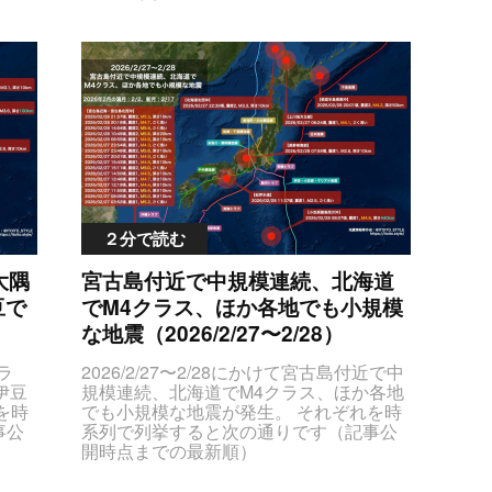
hZC
JsZ
JTNDc3R5bGUlM0V0YWJsZS50YWJsZ
HIl
WFs
S1lcWRhdGFzJTIwdGglN0J0ZXh0LWFs
IyZ
lbn
aWduJTNBY2VudGVyJTNCJTdELmNlbn
JTNF
UzQ
RlclBvaW50JTdCdGV4dC1hbGlnbiUzQ
QTU
UzR
WxlZnQlM0IlN0QlM0MlMkZzdHlsZSUzR
UlM
jJ0Y
SUzQ3RhYmxlJTIwY2xhc3MlM0QlMjJ0Y
udGV
lMjI
WJsZSUyMHRhYmxlLWVxZGF0YXMlMjI
TklQ
pZ2
lMjBzdHlsZSUzRCUyMnRleHQtYWxpZ2
lRTY
aGVh
4lM0FjZW50ZXIlM0IlMjIlM0UlM0N0aGVh
0ZCU
lMjJ
ZCUzRSUzQ3RyJTIwc3R5bGUlM0QlMjJ
tYXh
IzZG
iYWNrZ3JvdW5kLWNvbG9yJTNBJTIzZG
NFMS
clOT
RkJTNCJTIyJTNFJTNDdGglM0UlRTclOT
２分で読む
GFzc
RTYl
klQkElRTclOTQlOUYlRTYlOTclQTUlRTYl
zRS
oJTN
OTklODIlM0MlMkZ0aCUzRSUzQ3RoJTN
大隅
宮古島付近で中規模連続、北海道
MmN
NDJT
FJUU5JTlDJTg3JUU2JUJBJTkwJTNDJT
IyJT
豆で
でM4クラス、ほか各地でも小規模
QyU
JGdGglM0UlM0N0aCUzRSVFOSU5QyU
lM0
TNF
4NyVFNSVCQSVBNiUzQyUyRnRoJTNF
）
な地震（2026/2/27〜2/28）
3Ml
Tgl
JTNDdGglM0UlRTglQTYlOEYlRTYlQTgl
VCNC
NFJ
QTElM0MlMkZ0aCUzRSUzQ3RoJTNFJ
ラ
2026/2/27〜2/28にかけて宮古島付近で中規模連続、北海道でM4クラス、ほか各地でも小規模な地震が発生。 それぞれを時系列で列挙すると次の通りです（記事公開時点までの最新順）JTNDc3R5bGUlM0V0YWJsZS50YWJsZS1lcWRhdGFzJTIwdGglN0J0ZXh0LWFsaWduJTNBY2VudGVyJTNCJTdELmNlbnRlclBvaW50JTdCdGV4dC1hbGlnbiUzQWxlZnQlM0IlN0QlM0MlMkZzdHlsZSUzRSUzQ3RhYmxlJTIwY2xhc3MlM0QlMjJ0YWJsZSUyMHRhYmxlLWVxZGF0YXMlMjIlMjBzdHlsZSUzRCUyMnRleHQtYWxpZ24lM0FjZW50ZXIlM0IlMjIlM0UlM0N0aGVhZCUzRSUzQ3RyJTIwc3R5bGUlM0QlMjJiYWNrZ3JvdW5kLWNvbG9yJTNBJTIzZGRkJTNCJTIyJTNFJTNDdGglM0UlRTclOTklQkElRTclOTQlOUYlRTYlOTclQTUlRTYlOTklODIlM0MlMkZ0aCUzRSUzQ3RoJTNFJUU5JTlDJTg3JUU2JUJBJTkwJTNDJTJGdGglM0UlM0N0aCUzRSVFOSU5QyU4NyVFNSVCQSVBNiUzQyUyRnRoJTNFJTNDdGglM0UlRTglQTYlOEYlRTYlQTglQTElM0MlMkZ0aCUzRSUzQ3RoJTNFJUU2JUI3JUIxJUUzJTgxJTk1JTNDJTJGdGglM0UlM0N0aCUzRSVFNSU4QyU5NyVFNyVCNyVBRiUyQyUyMCVFNiU5RCVCMSVFNyVCNSU4QyUzQyUyRnRoJTNFJTNDJTJGdHIlM0UlM0MlMkZ0aGVhZCUzRSUzQ3Rib2R5JTNFJTBBJTNDdHIlM0UlM0N0ZCUyMGNsYXNzJTNEJTIyZGF0ZVRpbWVPY2N1cnJlbmNlJTIyJTNFMjAyNiUyRjAyJTJGMjglMjAyMSUzQTU3JUU5JUEwJTgzJTNDJTJGdGQlM0UlM0N0ZCUyMGNsYXNzJTNEJTIyY2VudGVyUG9pbnQlMjIlM0UlRTUlQUUlQUUlRTUlOEYlQTQlRTUlQjMlQjYlRTUlOEMlOTclRTglQTUlQkYlRTYlQjIlOTYlM0MlMkZ0ZCUzRSUzQ3RkJTIwY2xhc3MlM0QlMjJtYXhTZWlzbWljSW50ZW5zaXR5JTIyJTNFMiUzQyUyRnRkJTNFJTNDdGQlMjBjbGFzcyUzRCUyMm1hZ25pdHVkZSUyMiUzRSUzQ3NwYW4lMjBzdHlsZSUzRCUyMmNvbG9yJTNBJTIzZjAwJTNCJTIyJTNFTTUuMyUzQyUyRnNwYW4lM0UlM0MlMkZ0ZCUzRSUzQ3RkJTIwY2xhc3MlM0QlMjJkZXB0aCUyMiUzRSVFNyVCNCU4NDEwa20lM0MlMkZ0ZCUzRSUzQ3RkJTIwY2xhc3MlM0QlMjJsYXRMb25nJTIyJTNFMjUuNCUyQyUyMDEyNC45JTNDJTJGdGQlM0UlM0MlMkZ0ciUzRSUwQSUzQ3RyJTNFJTNDdGQlMjBjbGFzcyUzRCUyMmRhdGVUaW1lT2NjdXJyZW5jZSUyMiUzRTIwMjYlMkYwMiUyRjI4JTIwMjAlM0ExOSVFOSVBMCU4MyUzQyUyRnRkJTNFJTNDdGQlMjBjbGFzcyUzRCUyMmNlbnRlclBvaW50JTIyJTNFJUU1JUFFJUFFJUU1JThGJUE0JUU1JUIzJUI2JUU4JUJGJTkxJUU2JUI1JUI3JTNDJTJGdGQlM0UlM0N0ZCUyMGNsYXNzJTNEJTIybWF4U2Vpc21pY0ludGVuc2l0eSUyMiUzRTElM0MlMkZ0ZCUzRSUzQ3RkJTIwY2xhc3MlM0QlMjJtYWduaXR1ZGUlMjIlM0UlM0NzcGFuJTIwc3R5bGUlM0QlMjJjb2xvciUzQSUyM2ZmNzgwMCUzQiUyMiUzRU00LjclM0MlMkZzcGFuJTNFJTNDJTJGdGQlM0UlM0N0ZCUyMGNsYXNzJTNEJTIyZGVwdGglMjIlM0UlRTMlODElOTQlRTMlODElOEYlRTYlQjUlODUlRTMlODElODQlM0MlMkZ0ZCUzRSUzQ3RkJTIwY2xhc3MlM0QlMjJsYXRMb25nJTIyJTNFMjUuMyUyQyUyMDEyNC45JTNDJTJGdGQlM0UlM0MlMkZ0ciUzRSUwQSUzQ3RyJTNFJTNDdGQlMjBjbGFzcyUzRCUyMmRhdGVUaW1lT2NjdXJyZW5jZSUyMiUzRTIwMjYlMkYwMiUyRjI4JTIwMjAlM0EwMSVFOSVBMCU4MyUzQyUyRnRkJTNFJTNDdGQlMjBjbGFzcyUzRCUyMmNlbnRlclBvaW50JTIyJTNFJUU2JUEwJUI5JUU1JUFFJUE0JUU1JThEJThBJUU1JUIzJUI2JUU1JThEJTk3JUU2JTlEJUIxJUU2JUIyJTk2JTNDJTJGdGQlM0UlM0N0ZCUyMGNsYXNzJTNEJTIybWF4U2Vpc21pY0ludGVuc2l0eSUyMiUzRTIlM0MlMkZ0ZCUzRSUzQ3RkJTIwY2xhc3MlM0QlMjJtYWduaXR1ZGUlMjIlM0UlM0NzcGFuJTIwc3R5bGUlM0QlMjJjb2xvciUzQSUyM2ZmNzgwMCUzQiUyMiUzRU00LjIlM0MlMkZzcGFuJTNFJTNDJTJGdGQlM0UlM0N0ZCUyMGNsYXNzJTNEJTIyZGVwdGglMjIlM0UlRTclQjQlODQ1MGttJTNDJTJGdGQlM0UlM0N0ZCUyMGNsYXNzJTNEJTIybGF0TG9uZyUyMiUzRTQzLjMlMkMlMjAxNDYuMCUzQyUyRnRkJTNFJTNDJTJGdHIlM0UlMEElM0N0ciUzRSUzQ3RkJTIwY2xhc3MlM0QlMjJkYXRlVGltZU9jY3VycmVuY2UlMjIlM0UyMDI2JTJGMDIlMkYyOCUyMDE0JTNBNTQlRTklQTAlODMlM0MlMkZ0ZCUzRSUzQ3RkJTIwY2xhc3MlM0QlMjJjZW50ZXJQb2ludCUyMiUzRSVFNSVBRSVBRSVFNSU4RiVBNCVFNSVCMyVCNiVFNSU4QyU5NyVFOCVBNSVCRiVFNiVCMiU5NiUzQyUyRnRkJTNFJTNDdGQlMjBjbGFzcyUzRCUyMm1heFNlaXNtaWNJbnRlbnNpdHklMjIlM0UyJTNDJTJGdGQlM0UlM0N0ZCUyMGNsYXNzJTNEJTIybWFnbml0dWRlJTIyJTNFJTNDc3BhbiUyMHN0eWxlJTNEJTIyY29sb3IlM0ElMjNmMDAlM0IlMjIlM0VNNS40JTNDJTJGc3BhbiUzRSUzQyUyRnRkJTNFJTNDdGQlMjBjbGFzcyUzRCUyMmRlcHRoJTIyJTNFJUUzJTgxJTk0JUUzJTgxJThGJUU2JUI1JTg1JUUzJTgxJTg0JTNDJTJGdGQlM0UlM0N0ZCUyMGNsYXNzJTNEJTIybGF0TG9uZyUyMiUzRTI1LjUlMkMlMjAxMjQuOSUzQyUyRnRkJTNFJTNDJTJGdHIlM0UlMEElM0N0ciUzRSUzQ3RkJTIwY2xhc3MlM0QlMjJkYXRlVGltZU9jY3VycmVuY2UlMjIlM0UyMDI2JTJGMDIlMkYyOCUyMDExJTNBMzclRTklQTAlODMlM0MlMkZ0ZCUzRSUzQ3RkJTIwY2xhc3MlM0QlMjJjZW50ZXJQb2ludCUyMiUzRSVFNyVCNCU4MCVFNCVCQyU4QSVFNiVCMCVCNCVFOSU4MSU5MyUzQyUyRnRkJTNFJTNDdGQlMjBjbGFzcyUzRCUyMm1heFNlaXNtaWNJbnRlbnNpdHklMjIlM0UxJTNDJTJGdGQlM0UlM0N0ZCUyMGNsYXNzJTNEJTIybWFnbml0dWRlJTIyJTNFTTIuNSUzQyUyRnRkJTNFJTNDdGQlMjBjbGFzcyUzRCUyMmRlcHRoJTIyJTNFJUUzJTgxJTk0JUUzJTgxJThGJUU2JUI1JTg1JUUzJTgxJTg0JTNDJTJGdGQlM0UlM0N0ZCUyMGNsYXNzJTNEJTIybGF0TG9uZyUyMiUzRTM0LjIlMkMlMjAxMzUuMSUzQyUyRnRkJTNFJTNDJTJGdHIlM0UlMEElM0N0ciUzRSUzQ3RkJTIwY2xhc3MlM0QlMjJkYXRlVGltZU9jY3VycmVuY2UlMjIlM0UyMDI2JTJGMDIlMkYyOCUyMDEwJTNBNDklRTklQTAlODMlM0MlMkZ0ZCUzRSUzQ3RkJTIwY2xhc3MlM0QlMjJjZW50ZXJQb2ludCUyMiUzRSVFNSVBRSVBRSVFNSU4RiVBNCVFNSVCMyVCNiVFOCVCRiU5MSVFNiVCNSVCNyUzQyUyRnRkJTNFJTNDdGQlMjBjbGFzcyUzRCUyMm1heFNlaXNtaWNJbnRlbnNpdHklMjIlM0UyJTNDJTJGdGQlM0UlM0N0ZCUyMGNsYXNzJTNEJTIybWFnbml0dWRlJTIyJTNFJTNDc3BhbiUyMHN0eWxlJTNEJTIyY29sb3IlM0ElMjNmMDAlM0IlMjIlM0VNNS42JTNDJTJGc3BhbiUzRSUzQyUyRnRkJTNFJTNDdGQlMjBjbGFzcyUzRCUyMmRlcHRoJTIyJTNFJUU3JUI0JTg0MjBrbSUzQyUyRnRkJTNFJTNDdGQlMjBjbGFzcyUzRCUyMmxhdExvbmclMjIlM0UyNS4zJTJDJTIwMTI0LjklM0MlMkZ0ZCUzRSUzQyUyRnRyJTNFJTBBJTNDdHIlM0UlM0N0ZCUyMGNsYXNzJTNEJTIyZGF0ZVRpbWVPY2N1cnJlbmNlJTIyJTNFMjAyNiUyRjAyJTJGMjglMjAwOCUzQTU1JUU5JUEwJTgzJTNDJTJGdGQlM0UlM0N0ZCUyMGNsYXNzJTNEJTIyY2VudGVyUG9pbnQlMjIlM0UlRTUlQUUlQUUlRTUlOEYlQTQlRTUlQjMlQjYlRTglQkYlOTElRTYlQjUlQjclM0MlMkZ0ZCUzRSUzQ3RkJTIwY2xhc3MlM0QlMjJtYXhTZWlzbWljSW50ZW5zaXR5JTIyJTNFMSUzQyUyRnRkJTNFJTNDdGQlMjBjbGFzcyUzRCUyMm1hZ25pdHVkZSUyMiUzRSUzQ3NwYW4lMjBzdHlsZSUzRCUyMmNvbG9yJTNBJTIzZmY3ODAwJTNCJTIyJTNFTTQuOCUzQyUyRnNwYW4lM0UlM0MlMkZ0ZCUzRSUzQ3RkJTIwY2xhc3MlM0QlMjJkZXB0aCUyMiUzRSVFNyVCNCU4NDEwa20lM0MlMkZ0ZCUzRSUzQ3RkJTIwY2xhc3MlM0QlMjJsYXRMb25nJTIyJTNFMjUuMyUyQyUyMDEyNC45JTNDJTJGdGQlM0UlM0MlMkZ0ciUzRSUwQSUzQ3RyJTNFJTNDdGQlMjBjbGFzcyUzRCUyMmRhdGVUaW1lT2NjdXJyZW5jZSUyMiUzRTIwMjYlMkYwMiUyRjI4JTIwMDglM0EwNyVFOSVBMCU4MyUzQyUyRnRkJTNFJTNDdGQlMjBjbGFzcyUzRCUyMmNlbnRlclBvaW50JTIyJTNFJUU1JUIwJThGJUU3JUFDJUEwJUU1JThFJTlGJUU4JUFCJUI4JUU1JUIzJUI2JUU4JUE1JUJGJUU2JTk2JUI5JUU2JUIyJTk2JTNDJTJGdGQlM0UlM0N0ZCUyMGNsYXNzJTNEJTIybWF4U2Vpc21pY0ludGVuc2l0eSUyMiUzRTElM0MlMkZ0ZCUzRSUzQ3RkJTIwY2xhc3MlM0QlMjJtYWduaXR1ZGUlMjIlM0UlM0NzcGFuJTIwc3R5bGUlM0QlMjJjb2xvciUzQSUyM2ZmNzgwMCUzQiUyMiUzRU00LjYlM0MlMkZzcGFuJTNFJTNDJTJGdGQlM0UlM0N0ZCUyMGNsYXNzJTNEJTIyZGVwdGglMjIlM0UlM0NzcGFuJTIwc3R5bGUlM0QlMjJjb2xvciUzQSUyM2YwMCUzQiUyMiUzRSVFNyVCNCU4NDQ0MGttJTNDJTJGc3BhbiUzRSUzQyUyRnRkJTNFJTNDdGQlMjBjbGFzcyUzRCUyMmxhdExvbmclMjIlM0UyOC4yJTJDJTIwMTQwLjMlM0MlMkZ0ZCUzRSUzQyUyRnRyJTNFJTBBJTNDdHIlM0UlM0N0ZCUyMGNsYXNzJTNEJTIyZGF0ZVRpbWVPY2N1cnJlbmNlJTIyJTNFMjAyNiUyRjAyJTJGMjglMjAwNyUzQTU5JUU5JUEwJTgzJTNDJTJGdGQlM0UlM0N0ZCUyMGNsYXNzJTNEJTIyY2VudGVyUG9pbnQlMjIlM0UlRTklOTUlQjclRTklODclOEUlRTclOUMlOEMlRTUlOEQlOTclRTklODMlQTglM0MlMkZ0ZCUzRSUzQ3RkJTIwY2xhc3MlM0QlMjJtYXhTZWlzbWljSW50ZW5zaXR5JTIyJTNFMSUzQyUyRnRkJTNFJTNDdGQlMjBjbGFzcyUzRCUyMm1hZ25pdHVkZSUyMiUzRU0yLjYlM0MlMkZ0ZCUzRSUzQ3RkJTIwY2xhc3MlM0QlMjJkZXB0aCUyMiUzRSVFNyVCNCU4NDEwa20lM0MlMkZ0ZCUzRSUzQ3RkJTIwY2xhc3MlM0QlMjJsYXRMb25nJTIyJTNFMzUuOSUyQyUyMDEzNy42JTNDJTJGdGQlM0UlM0MlMkZ0ciUzRSUwQSUzQ3RyJTNFJTNDdGQlMjBjbGFzcyUzRCUyMmRhdGVUaW1lT2NjdXJyZW5jZSUyMiUzRTIwMjYlMkYwMiUyRjI3JTIwMjMlM0E1NCVFOSVBMCU4MyUzQyUyRnRkJTNFJTNDdGQlMjBjbGFzcyUzRCUyMmNlbnRlclBvaW50JTIyJTNFJUU1JUFFJUFFJUU1JThGJUE0JUU1JUIzJUI2JUU4JUJGJTkxJUU2JUI1JUI3JTNDJTJGdGQlM0UlM0N0ZCUyMGNsYXNzJTNEJTIybWF4U2Vpc21pY0ludGVuc2l0eSUyMiUzRTElM0MlMkZ0ZCUzRSUzQ3RkJTIwY2xhc3MlM0QlMjJtYWduaXR1ZGUlMjIlM0UlM0NzcGFuJTIwc3R5bGUlM0QlMjJjb2xvciUzQSUyM2ZmNzgwMCUzQiUyMiUzRU00LjMlM0MlMkZzcGFuJTNFJTNDJTJGdGQlM0UlM0N0ZCUyMGNsYXNzJTNEJTIyZGVwdGglMjIlM0UlRTMlODElOTQlRTMlODElOEYlRTYlQjUlODUlRTMlODElODQlM0MlMkZ0ZCUzRSUzQ3RkJTIwY2xhc3MlM0QlMjJsYXRMb25nJTIyJTNFMjUuNCUyQyUyMDEyNS4wJTNDJTJGdGQlM0UlM0MlMkZ0ciUzRSUwQSUzQ3RyJTNFJTNDdGQlMjBjbGFzcyUzRCUyMmRhdGVUaW1lT2NjdXJyZW5jZSUyMiUzRTIwMjYlMkYwMiUyRjI3JTIwMjMlM0E0OCVFOSVBMCU4MyUzQyUyRnRkJTNFJTNDdGQlMjBjbGFzcyUzRCUyMmNlbnRlclBvaW50JTIyJTNFJUU1JUFFJUFFJUU1JThGJUE0JUU1JUIzJUI2JUU1JThDJTk3JUU4JUE1JUJGJUU2JUIyJTk2JTNDJTJGdGQlM0UlM0N0ZCUyMGNsYXNzJTNEJTIybWF4U2Vpc21pY0ludGVuc2l0eSUyMiUzRTIlM0MlMkZ0ZCUzRSUzQ3RkJTIwY2xhc3MlM0QlMjJtYWduaXR1ZGUlMjIlM0UlM0NzcGFuJTIwc3R5bGUlM0QlMjJjb2xvciUzQSUyM2YwMCUzQiUyMiUzRU01LjYlM0MlMkZzcGFuJTNFJTNDJTJGdGQlM0UlM0N0ZCUyMGNsYXNzJTNEJTIyZGVwdGglMjIlM0UlRTclQjQlODQxMGttJTNDJTJGdGQlM0UlM0N0ZCUyMGNsYXNzJTNEJTIybGF0TG9uZyUyMiUzRTI1LjQlMkMlMjAxMjQuOSUzQyUyRnRkJTNFJTNDJTJGdHIlM0UlMEElM0N0ciUzRSUzQ3RkJTIwY2xhc3MlM0QlMjJkYXRlVGltZU9jY3VycmVuY2UlMjIlM0UyMDI2JTJGMDIlMkYyNyUyMDIyJTNBMzklRTklQTAlODMlM0MlMkZ0ZCUzRSUzQ3RkJTIwY2xhc3MlM0QlMjJjZW50ZXJQb2ludCUyMiUzRSVFNSU4QyU5NyVFNiVCNSVCNyVFOSU4MSU5MyVFNSU4QyU5NyVFOCVBNSVCRiVFNiVCMiU5NiUzQyUyRnRkJTNFJTNDdGQlMjBjbGFzcyUzRCUyMm1heFNlaXNtaWNJbnRlbnNpdHklMjIlM0UyJTNDJTJGdGQlM0UlM0N0ZCUyMGNsYXNzJTNEJTIybWFnbml0dWRlJTIyJTNFTTMuMyUzQyUyRnRkJTNFJTNDdGQlMjBjbGFzcyUzRCUyMmRlcHRoJTIyJTNFJUU3JUI0JTg0MTBrbSUzQyUyRnRkJTNFJTNDdGQlMjBjbGFzcyUzRCUyMmxhdExvbmclMjIlM0U0NS42JTJDJTIwMTQwLjglM0MlMkZ0ZCUzRSUzQyUyRnRyJTNFJTBBJTNDdHIlM0UlM0N0ZCUyMGNsYXNzJTNEJTIyZGF0ZVRpbWVPY2N1cnJlbmNlJTIyJTNFMjAyNiUyRjAyJTJGMjclMjAyMCUzQTAxJUU5JUEwJTgzJTNDJTJGdGQlM0UlM0N0ZCUyMGNsYXNzJTNEJTIyY2VudGVyUG9pbnQlMjIlM0UlRTUlQUUlQUUlRTUlOEYlQTQlRTUlQjMlQjYlRTUlOEMlOTclRTglQTUlQkYlRTYlQjIlOTYlM0MlMkZ0ZCUzRSUzQ3RkJTIwY2xhc3MlM0QlMjJtYXhTZWlzbWljSW50ZW5zaXR5JTIyJTNFMSUzQyUyRnRkJTNFJTNDdGQlMjBjbGFzcyUzRCUyMm1hZ25pdHVkZSUyMiUzRSUzQ3NwYW4lMjBzdHlsZSUzRCUyMmNvbG9yJTNBJTIzZmY3ODAwJTNCJTIyJTNFTTQuOSUzQyUyRnNwYW4lM0UlM0MlMkZ0ZCUzRSUzQ3RkJTIwY2xhc3MlM0QlMjJkZXB0aCUyMiUzRSVFMyU4MSU5NCVFMyU4MSU4RiVFNiVCNSU4NSVFMyU4MSU4NCUzQyUyRnRkJTNFJTNDdGQlMjBjbGFzcyUzRCUyMmxhdExvbmclMjIlM0UyNS40JTJDJTIwMTI0LjklM0MlMkZ0ZCUzRSUzQyUyRnRyJTNFJTBBJTNDdHIlM0UlM0N0ZCUyMGNsYXNzJTNEJTIyZGF0ZVRpbWVPY2N1cnJlbmNlJTIyJTNFMjAyNiUyRjAyJTJGMjclMjAxNSUzQTQzJUU5JUEwJTgzJTNDJTJGdGQlM0UlM0N0ZCUyMGNsYXNzJTNEJTIyY2VudGVyUG9pbnQlMjIlM0UlRTUlQUUlQUUlRTUlOEYlQTQlRTUlQjMlQjYlRTglQkYlOTElRTYlQjUlQjclM0MlMkZ0ZCUzRSUzQ3RkJTIwY2xhc3MlM0QlMjJtYXhTZWlzbWljSW50ZW5zaXR5JTIyJTNFMSUzQyUyRnRkJTNFJTNDdGQlMjBjbGFzcyUzRCUyMm1hZ25pdHVkZSUyMiUzRSUzQ3NwYW4lMjBzdHlsZSUzRCUyMmNvbG9yJTNBJTIzZmY3ODAwJTNCJTIyJTNFTTQuOCUzQyUyRnNwYW4lM0UlM0MlMkZ0ZCUzRSUzQ3RkJTIwY2xhc3MlM0QlMjJkZXB0aCUyMiUzRSVFNyVCNCU4NDEwa20lM0MlMkZ0ZCUzRSUzQ3RkJTIwY2xhc3MlM0QlMjJsYXRMb25nJTIyJTNFMjUuMyUyQyUyMDEyNC45JTNDJTJGdGQlM0UlM0MlMkZ0ciUzRSUwQSUzQ3RyJTNFJTNDdGQlMjBjbGFzcyUzRCUyMmRhdGVUaW1lT2NjdXJyZW5jZSUyMiUzRTIwMjYlMkYwMiUyRjI3JTIwMTUlM0ExMSVFOSVBMCU4MyUzQyUyRnRkJTNF
Q3R
JGd
UU2JUI3JUIxJUUzJTgxJTk1JTNDJTJGd
伊豆
JTIy
5Ny
GglM0UlM0N0aCUzRSVFNSU4QyU5Ny
を時
NDJ
5RCV
VFNyVCNyVBRiUyQyUyMCVFNiU5RCV
事公
QSU
JTN
CMSVFNyVCNSU4QyUzQyUyRnRoJTN
UzRC
hZC
FJTNDJTJGdHIlM0UlM0MlMkZ0aGVhZC
JsZ
ZSUy
HIl
UzRSUzQ3Rib2R5JTNFJTBBJTNDdHIl
WFs