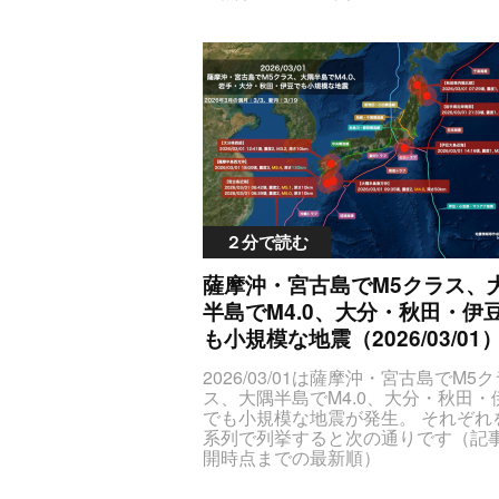
FJTNDJTJGdHIlM0UlM0MlMkZ0aGV
JTNDc3R5bGUlM0V0YWJsZS50YW
UzRSUzQ3Rib2R5JTNFJTBBJTNDd
S1lcWRhdGFzJTIwdGglN0J0ZXh0L
M0UlM0N0ZCUyMGNsYXNzJTNEJT
aWduJTNBY2VudGVyJTNCJTdELmN
GF0ZVRpbWVPY2N1cnJlbmNlJTIy
RlclBvaW50JTdCdGV4dC1hbGlnbi
MjAyNiUyRjAzJTJGMTAlMjAyMCUz
WxlZnQlM0IlN0QlM0MlMkZzdHlsZS
2JUU5JUEwJTgzJTNDJTJGdGQlM0
SUzQ3RhYmxlJTIwY2xhc3MlM0QlM
0N0ZCUyMGNsYXNzJTNEJTIyY2V
WJsZSUyMHRhYmxlLWVxZGF0YXM
yUG9pbnQlMjIlM0UlRTYlOTclQTUlR
lMjBzdHlsZSUzRCUyMnRleHQtYWx
UIlOTglRTUlOUMlQjAlRTYlOTYlQjk
4lM0FjZW50ZXIlM0IlMjIlM0UlM0N0
lOUQlQjElRTklODMlQTglM0MlMkZ
ZCUzRSUzQ3RyJTIwc3R5bGUlM0Q
zRSUzQ3RkJTIwY2xhc3MlM0QlMjJ
iYWNrZ3JvdW5kLWNvbG9yJTNBJT
TZWlzbWljSW50ZW5zaXR5JTIyJT
RkJTNCJTIyJTNFJTNDdGglM0UlRT
２分で読む
UzQyUyRnRkJTNFJTNDdGQlMjBjb
klQkElRTclOTQlOUYlRTYlOTclQTUl
yUzRCUyMm1hZ25pdHVkZSUyMiU
OTklODIlM0MlMkZ0aCUzRSUzQ3R
薩摩沖・宮古島でM5クラス、
UzQ3NwYW4lMjBzdHlsZSUzRCUy
FJUU5JTlDJTg3JUU2JUJBJTkwJT
vbG9yJTNBJTIzZmY3ODAwJTNCJT
半島でM4.0、大分・秋田・伊
JGdGglM0UlM0N0aCUzRSVFOSU5
NFTTQuMSUzQyUyRnNwYW4lM0U
4NyVFNSVCQSVBNiUzQyUyRnRoJ
も小規模な地震（2026/03/01
MlMkZ0ZCUzRSUzQ3RkJTIwY2xhc
JTNDdGglM0UlRTglQTYlOEYlRTYlQ
M0QlMjJkZXB0aCUyMiUzRSVFNy
QTElM0MlMkZ0aCUzRSUzQ3RoJT
2026/03/01は薩摩沖・宮古島でM5ク
U4NDQwa20lM0MlMkZ0ZCUzRSUz
UU2JUI3JUIxJUUzJTgxJTk1JTNDJT
ス、大隅半島でM4.0、大分・秋田・
kJTIwY2xhc3MlM0QlMjJsYXRMb25n
GglM0UlM0N0aCUzRSVFNSU4QyU
でも小規模な地震が発生。 それぞれ
JTNFNDIuMCUyQyUyMDE0My4yJT
VFNyVCNyVBRiUyQyUyMCVFNiU
系列で列挙すると次の通りです（記
TJGdGQlM0UlM0MlMkZ0ciUzRSUw
CMSVFNyVCNSU4QyUzQyUyRnRo
開時点までの最新順）
zQ3RyJTNFJTNDdGQlMjBjbGFzcy
FJTNDJTJGdHIlM0UlM0MlMkZ0aGV
JTNDc3R5bGUlM0V0YWJsZS50YW
UyMmRhdGVUaW1lT2NjdXJyZW5j
UzRSUzQ3Rib2R5JTNFJTBBJTNDd
S1lcWRhdGFzJTIwdGglN0J0ZXh0L