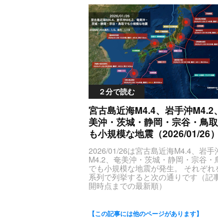
MiUzRTIwMjYlMkYwMyUyRjEwJTIw
M0UlM0N0ZCUyMGNsYXNzJTNEJT
aWduJTNBY2VudGVyJTNCJTdELmN
M0E0MiVFOSVBMCU4MyUzQyUyR
GF0ZVRpbWVPY2N1cnJlbmNlJTIy
RlclBvaW50JTdCdGV4dC1hbGlnbi
TNFJTNDdGQlMjBjbGFzcyUzRCU
MjAyNiUyRjAzJTJGMDUlMjAxOSU
WxlZnQlM0IlN0QlM0MlMkZzdHlsZS
lbnRlclBvaW50JTIyJTNFJUU1JUFF
4JUU5JUEwJTgzJTNDJTJGdGQlM0
SUzQ3RhYmxlJTIwY2xhc3MlM0QlM
JUU1JThGJUE0JUU1JUIzJUI2JUU4
0N0ZCUyMGNsYXNzJTNEJTIyY2V
WJsZSUyMHRhYmxlLWVxZGF0YXM
GJTkxJUU2JUI1JUI3JTNDJTJGdGQ
yUG9pbnQlMjIlM0UlRTUlQUUlQUU
lMjBzdHlsZSUzRCUyMnRleHQtYWx
UlM0N0ZCUyMGNsYXNzJTNEJTIy
lOEYlQTQlRTUlQjMlQjYlRTglQkYlO
4lM0FjZW50ZXIlM0IlMjIlM0UlM0N0
4U2Vpc21pY0ludGVuc2l0eSUyMiUz
TYlQjUlQjclM0MlMkZ0ZCUzRSUzQ
ZCUzRSUzQ3RyJTIwc3R5bGUlM0Q
M0MlMkZ0ZCUzRSUzQ3RkJTIwY2x
TIwY2xhc3MlM0QlMjJtYXhTZWlzbW
iYWNrZ3JvdW5kLWNvbG9yJTNBJT
MlM0QlMjJtYWduaXR1ZGUlMjIlM0U
50ZW5zaXR5JTIyJTNFMiUzQyUyR
RkJTNCJTIyJTNFJTNDdGglM0UlRT
NzcGFuJTIwc3R5bGUlM0QlMjJjb2xv
２分で読む
TNFJTNDdGQlMjBjbGFzcyUzRCUy
klQkElRTclOTQlOUYlRTYlOTclQTUl
QSUyM2ZmNzgwMCUzQiUyMiUzR
hZ25pdHVkZSUyMiUzRSUzQ3NwY
OTklODIlM0MlMkZ0aCUzRSUzQ3R
jYlM0MlMkZzcGFuJTNFJTNDJTJGd
宮古島近海M4.4、岩手沖M4.2
MjBzdHlsZSUzRCUyMmNvbG9yJT
FJUU5JTlDJTg3JUU2JUJBJTkwJT
M0UlM0N0ZCUyMGNsYXNzJTNEJT
IzZjAwJTNCJTIyJTNFTTUuMiUzQy
美沖・茨城・静岡・宗谷・鳥取
JGdGglM0UlM0N0aCUzRSVFOSU5
GVwdGglMjIlM0UlRTclQjQlODQxMGt
NwYW4lM0UlM0MlMkZ0ZCUzRSU
4NyVFNSVCQSVBNiUzQyUyRnRoJ
も小規模な地震（2026/01/26
NDJTJGdGQlM0UlM0N0ZCUyMGN
kJTIwY2xhc3MlM0QlMjJkZXB0aCU
JTNDdGglM0UlRTglQTYlOEYlRTYlQ
zJTNEJTIybGF0TG9uZyUyMiUzRTI0
zRSVFNyVCNCU4NDEwa20lM0MlM
QTElM0MlMkZ0aCUzRSUzQ3RoJT
2026/01/26は宮古島近海M4.4、岩手
MkMlMjAxMjUuMiUzQyUyRnRkJTN
ZCUzRSUzQ3RkJTIwY2xhc3MlM0Ql
UU2JUI3JUIxJUUzJTgxJTk1JTNDJT
M4.2、奄美沖・茨城・静岡・宗谷・
DJTJGdHIlM0UlMEElM0N0ciUzRSU
sYXRMb25nJTIyJTNFMjUuMyUyQy
GglM0UlM0N0aCUzRSVFNSU4QyU
でも小規模な地震が発生。 それぞれ
RkJTIwY2xhc3MlM0QlMjJkYXRlVGlt
DEyNC45JTNDJTJGdGQlM0UlM0Ml
VFNyVCNyVBRiUyQyUyMCVFNiU
系列で列挙すると次の通りです（記
Y3VycmVuY2UlMjIlM0UyMDI2JTJG
0ciUzRSUwQSUzQ3RyJTNFJTNDd
CMSVFNyVCNSU4QyUzQyUyRnRo
開時点までの最新順）
MkYxMCUyMDE1JTNBMjglRTklQTA
MjBjbGFzcyUzRCUyMmRhdGVUaW
FJTNDJTJGdHIlM0UlM0MlMkZ0aGV
JTNDc3R5bGUlM0V0YWJsZS50YW
MlM0MlMkZ0ZCUzRSUzQ3RkJTIwY
NjdXJyZW5jZSUyMiUzRTIwMjYlMk
UzRSUzQ3Rib2R5JTNFJTBBJTNDd
S1lcWRhdGFzJTIwdGglN0J0ZXh0L
c3MlM0QlMjJjZW50ZXJQb2ludCUyM
yUyRjA1JTIwMTQlM0ExNyVFOSV
M0UlM0N0ZCUyMGNsYXNzJTNEJT
aWduJTNBY2VudGVyJTNCJTdELmN
RSVFNyVBNiU4RiVFNSVCMyVCNi
4MyUzQyUyRnRkJTNFJTNDdGQlMj