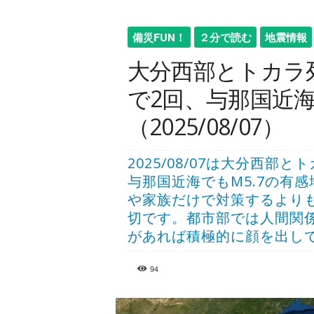
備災FUN！
２分で読む
地震情報
大分西部とトカラ
で2回、与那国近海
（2025/08/07）
2025/08/07は大分西
与那国近海でもM5.7の有
や家族だけで対策するより
切です。都市部では人間関
があれば積極的に顔を出し
94