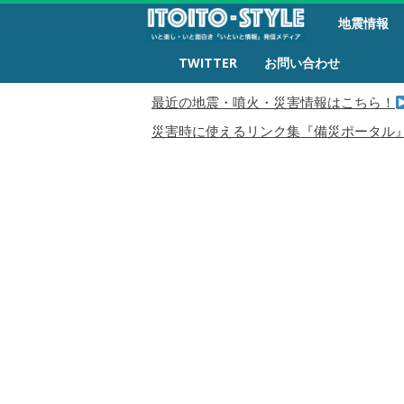
備
地震情報
災
生
TWITTER
お問い合わせ
活
最近の地震・噴火・災害情報はこちら！
災害時に使えるリンク集『備災ポータル