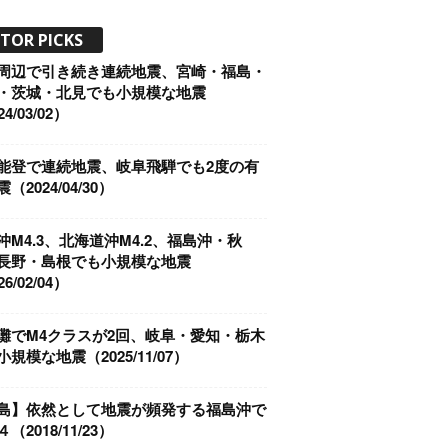
ITOR PICKS
周辺で引き続き連続地震、宮崎・福島・
・茨城・北見でも小規模な地震
4/03/02）
能登で連続地震、岐阜飛騨でも2度の有
（2024/04/30）
沖M4.3、北海道沖M4.2、福島沖・秋
長野・島根でも小規模な地震
6/02/04）
灘でM4クラスが2回、岐阜・愛知・栃木
規模な地震（2025/11/07）
島】依然として地震が頻発する福島沖で
（2018/11/23）