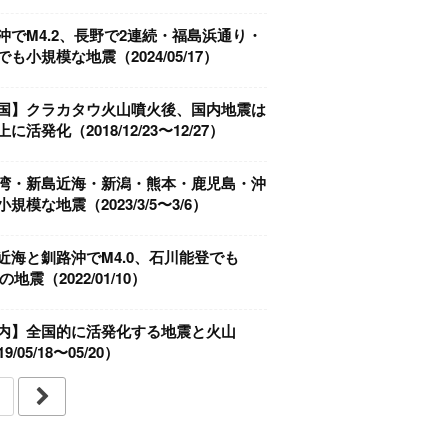
沖でM4.2、長野で2連続・福島浜通り・
も小規模な地震（2024/05/17）
国】クラカタウ火山噴火後、国内地震は
に活発化（2018/12/23〜12/27）
湾・新島近海・新潟・熊本・鹿児島・沖
規模な地震（2023/3/5〜3/6）
近海と釧路沖でM4.0、石川能登でも
2の地震（2022/01/10）
内】全国的に活発化する地震と火山
9/05/18〜05/20）