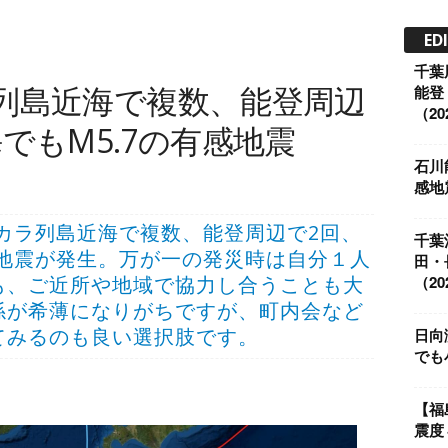
ED
千葉
列島近海で複数、能登周辺
能登
（202
でもM5.7の有感地震
石川
感地震
部とトカラ列島近海で複数、能登周辺で2回、
千葉
感地震が発生。万が一の発災時は自分１人
田・
も、ご近所や地域で協力し合うことも大
（202
係が希薄になりがちですが、町内会など
てみるのも良い選択肢です。
日向
でも小
【福
震度４