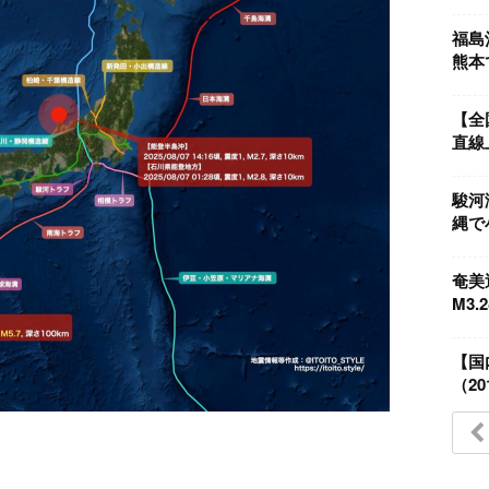
福島
熊本で
【全
直線上
駿河
縄で小
奄美
M3.
【国
（201