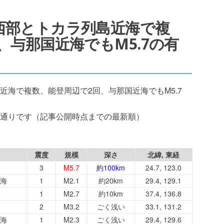
：大分西部とトカラ列島近海で複
、与那国近海でもM5.7の有
列島近海で複数、能登周辺で2回、与那国近海でもM5.7
通りです（記事公開時点までの最新順）
震度
規模
深さ
北緯, 東経
3
M5.7
約100km
24.7, 123.0
海
1
M2.1
約20km
29.4, 129.1
1
M2.7
約10km
37.4, 136.8
2
M3.2
ごく浅い
33.1, 131.2
海
1
M2.3
ごく浅い
29.4, 129.6