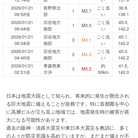
2026/01/21
長野県北
ごく浅
36.8,
1
M2.7
09:52頃
部
い
138.1
2026/01/21
宗谷地方
ごく浅
45.0,
1
M3.5
09:44頃
南部
い
142.2
2026/01/21
宗谷地方
ごく浅
45.1,
3
M4.1
09:34頃
南部
い
142.2
2026/01/21
宗谷地方
ごく浅
45.0,
2
M4.3
04:40頃
南部
い
142.2
2026/01/21
青森県東
約
41.5,
3
M5.2
02:51頃
方沖
50km
142.0
日本は地震大国として知られ、将来的に発生が懸念され
る巨大地震に備えることが急務です。特に首都圏を中心
に高層ビルが立ち並ぶ地域では、地震発生時の被害が甚
大になる可能性があります。
過去の阪神・淡路大震災や東日本大震災を教訓に、多く
の人々が防災意識を高めていますが、まだまだ備えが不