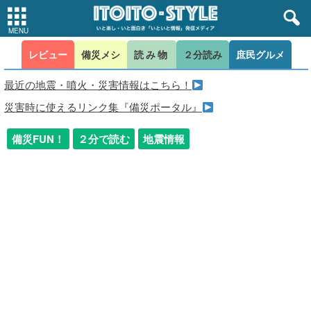
レビュー
備災メシ
読み物
２分読み
庶民グルメ
最近の地震・噴火・災害情報はこちら！
災害時に使えるリンク集『備災ポータル』
備災FUN！
２分で読む
地震情報