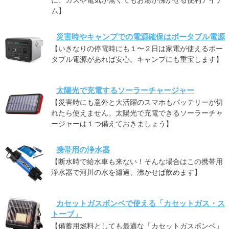
ム】
災害時やキャンプでの電源確保はポータブル電源
【いきなりの停電時にも１〜２日は家電が使えるポー
タブル電源があれば安心。キャンプにも重宝します】
太陽光で充電するソーラーチャージャー
【災害時にも意外と大活躍のスマホもバッテリーが切
れたら使えません。太陽光で充電できるソーラーチャ
ージャーは１つ備えておきましょう】
携帯用の浄水器
【断水時で給水車も来ない！そんな場合はこの携帯用
浄水器で河川の水を濾過、沸かせば飲めます】
カセットガスボンベで使える「カセットガス・ス
トーブ」
【備蓄用燃料としても最適な「カセットガスボンベ」