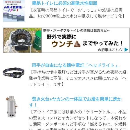
簡易トイレに必須の高吸水性樹脂
【災害時の簡易トイレで「おしっこ」の処理の必需
品。1gで300ml以上の水分を吸収して燃やすゴミ化】
両手が自由になる懐中電灯「ヘッドライト」
【手持ちの懐中電灯などは片手が塞がるため夜間の避
難や作業時に不便。そこでオススメは頭にかぶる「ヘ
ッドライト」です】
焚き火台+ヤカンの一体型でお湯を簡単に沸か
す！
【アウトドア派には馴染みの「ケリーケトル」。小型
の焚き火コンロとヤカンがセットになって、木切れや
古新聞・ダンボールなど手頃な「燃えるもの」を燃料
に、ガスや電気が無くてもお湯が沸かせる便利アイテ