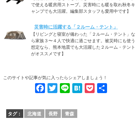
で使える暖房用ストーブ。災害時にも暖を取れ秋冬キ
ャンプでも大活躍。編集部スタッフも愛用中です】
災害時に活躍する「２ルーム・テント」
【リビングと寝室が備わった「２ルーム・テント」な
ら家族３〜４人で快適に過ごせます。被災時にも使う
想定なら、熊本地震でも大活躍した２ルーム・テント
がオススメです】
このサイトや記事が気に入ったらシェアしましょう！
F
T
Li
H
P
共
a
wi
n
at
o
有
c
tt
e
e
ck
タグ：
北海道
長野
青森
e
er
n
et
b
a
o