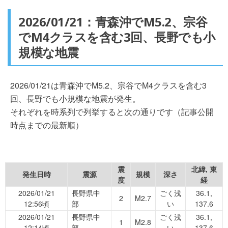
2026/01/21：青森沖でM5.2、宗谷
でM4クラスを含む3回、長野でも小
規模な地震
2026/01/21は青森沖でM5.2、宗谷でM4クラスを含む3
回、長野でも小規模な地震が発生。
それぞれを時系列で列挙すると次の通りです（記事公開
時点までの最新順）
震
北緯, 東
発生日時
震源
規模
深さ
度
経
2026/01/21
長野県中
ごく浅
36.1,
2
M2.7
12:56頃
部
い
137.6
2026/01/21
長野県中
ごく浅
36.1,
1
M2.8
12:14頃
部
い
137.6