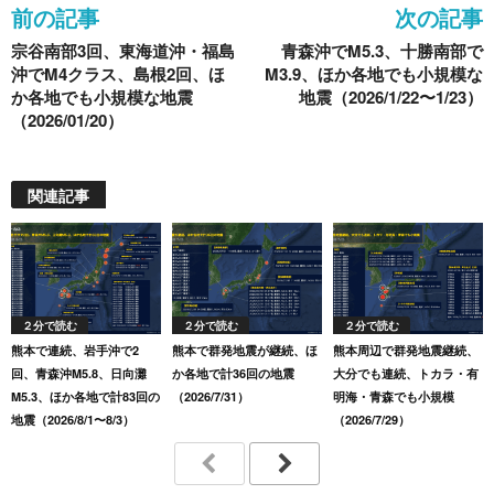
前の記事
次の記事
o
宗谷南部3回、東海道沖・福島
青森沖でM5.3、十勝南部で
k
沖でM4クラス、島根2回、ほ
M3.9、ほか各地でも小規模な
か各地でも小規模な地震
地震（2026/1/22〜1/23）
（2026/01/20）
関連記事
２分で読む
２分で読む
２分で読む
熊本で連続、岩手沖で2
熊本で群発地震が継続、ほ
熊本周辺で群発地震継続、
回、青森沖M5.8、日向灘
か各地で計36回の地震
大分でも連続、トカラ・有
M5.3、ほか各地で計83回の
（2026/7/31）
明海・青森でも小規模
地震（2026/8/1〜8/3）
（2026/7/29）