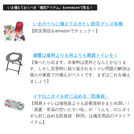
いま備えておくべき「備災アイテム」をamazonで見る！
いまのうちに備えておきたい防災グッズ各種
【防災用品をamazonでチェック！】
備蓄は食料よりも何よりも簡易トイレを！
【食べたら出ます。水食料は意外となんとかなりま
す。しかし災害時に繰り返されるトイレ問題の解決は
個人や家庭での備えがベストです。まずはこれを備え
ましょう】
イヤなニオイを封じ込める「防臭袋」
【簡易トイレは個包装よりも必要資材をまとめ買い！
「真夏・常温の空いたサバ缶」や「うんち」のニオイ
すら封じ込める防臭袋「BOS」は備災用品のマストア
イテム】