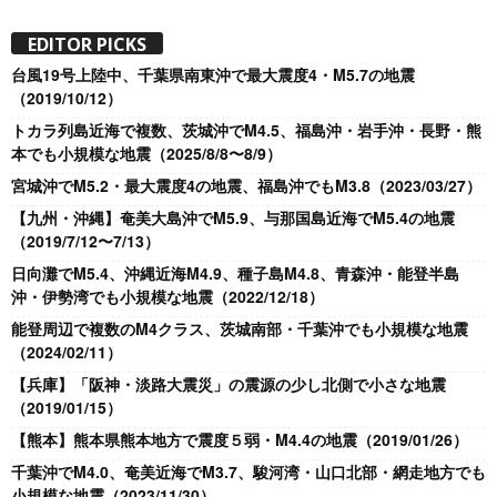
EDITOR PICKS
台風19号上陸中、千葉県南東沖で最大震度4・M5.7の地震
（2019/10/12）
トカラ列島近海で複数、茨城沖でM4.5、福島沖・岩手沖・長野・熊
本でも小規模な地震（2025/8/8〜8/9）
宮城沖でM5.2・最大震度4の地震、福島沖でもM3.8（2023/03/27）
【九州・沖縄】奄美大島沖でM5.9、与那国島近海でM5.4の地震
（2019/7/12〜7/13）
日向灘でM5.4、沖縄近海M4.9、種子島M4.8、青森沖・能登半島
沖・伊勢湾でも小規模な地震（2022/12/18）
能登周辺で複数のM4クラス、茨城南部・千葉沖でも小規模な地震
（2024/02/11）
【兵庫】「阪神・淡路大震災」の震源の少し北側で小さな地震
（2019/01/15）
【熊本】熊本県熊本地方で震度５弱・M4.4の地震（2019/01/26）
千葉沖でM4.0、奄美近海でM3.7、駿河湾・山口北部・網走地方でも
小規模な地震（2023/11/30）