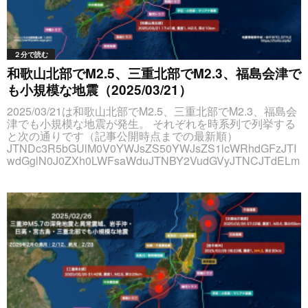
２分で読む
和歌山北部でM2.5、三重北部でM2.3、福島会津で
も小規模な地震（2025/03/21）
2025/03/21は和歌山北部でM2.5、三重北部でM2.3、福島会
津でも小規模な地震が発生。 それぞれを時系列で列挙する
と次の通りです（記事公開時点までの最新順）
JTNDc3R5bGUlM0V0YWJsZS50YWJsZS1lcWRhdGFzJTI
wdGglN0J0ZXh0LWFsaWduJTNBY2VudGVyJTNCJTdELm
NlbnRlclBvaW50JTdCdGV4dC1hbGlnbiUzQWxlZnQlM0IlN
0QlM0MlMkZzdHlsZSUzRSUzQ3RhYmxlJTIwY2xhc3MlM0
QlMjJ0YWJsZSUyMHRhYmxlLWVxZGF0YXMlMjIlMjBzdHl
sZSUzRCUyMnRleHQtYWxpZ24lM0FjZW50ZXIlM0IlMjIlM0
UlM0N0aGVhZCUzRSUzQ3RyJTIwc3R5bGUlM0QlMjJiYW
NrZ3JvdW5kLWNvbG9yJTNBJTIzZGRkJTNCJTIyJTNFJTN
DdGglM0UlRTclOTklQkElRTclOTQlOUYlRTYlOTclQTUlRT
YlOTklODIlM0MlMkZ0aCUzRSUzQ3RoJTNFJUU5JTlDJTg
3JUU2JUJBJTkwJTNDJTJGdGglM0UlM0N0aCUzRSVFOS
U5QyU4NyVFNSVCQSVBNiUzQyUyRnRoJTNFJTNDdGgl
M0UlRTglQTYlOEYlRTYlQTglQTElM0MlMkZ0aCUzRSUz