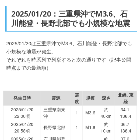
2025/01/20：三重県沖でM3.6、石
川能登・長野北部でも小規模な地震
2025/01/20は三重県沖でM3.6、石川能登・長野北部でも
小規模な地震が発生。
それぞれを時系列で列挙すると次の通りです（記事公開
時点までの最新順）
震
北緯, 東
発生日時
震源
規模
深さ
度
経
2025/01/20
三重県南東
約
34.1,
1
M3.6
22:00頃
沖
40km
136.4
2025/01/20
約
36.7,
長野県北部
1
M1.8
20:58頃
10km
138.4
2025/01/20
石川県能登
約
37.2,