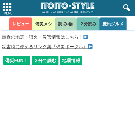
レビュー
備災メシ
読み物
２分読み
庶民グルメ
最近の地震・噴火・災害情報はこちら！
災害時に使えるリンク集『備災ポータル』
備災FUN！
２分で読む
地震情報