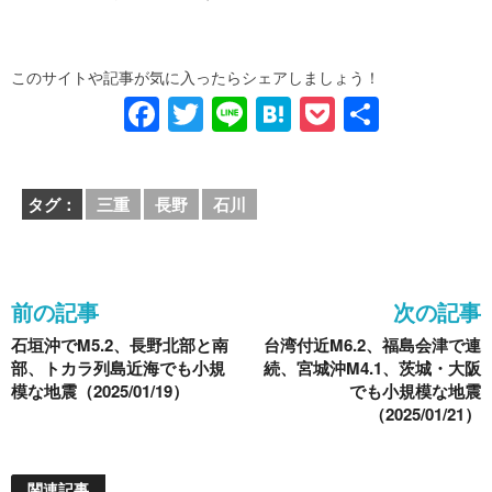
このサイトや記事が気に入ったらシェアしましょう！
F
T
Li
H
P
共
a
wi
n
at
o
有
c
tt
e
e
ck
タグ：
三重
長野
石川
e
er
n
et
b
a
o
前の記事
次の記事
o
石垣沖でM5.2、長野北部と南
台湾付近M6.2、福島会津で連
k
部、トカラ列島近海でも小規
続、宮城沖M4.1、茨城・大阪
模な地震（2025/01/19）
でも小規模な地震
（2025/01/21）
関連記事