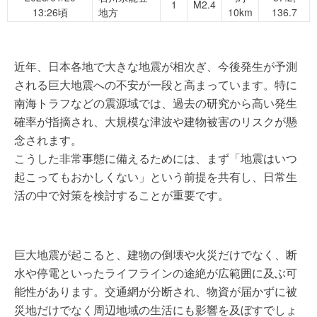
1
M2.4
13:26頃
地方
10km
136.7
近年、日本各地で大きな地震が相次ぎ、今後発生が予測
される巨大地震への不安が一段と高まっています。特に
南海トラフなどの震源域では、過去の研究から高い発生
確率が指摘され、大規模な津波や建物被害のリスクが懸
念されます。
こうした非常事態に備えるためには、まず「地震はいつ
起こってもおかしくない」という前提を共有し、日常生
活の中で対策を検討することが重要です。
巨大地震が起こると、建物の倒壊や火災だけでなく、断
水や停電といったライフラインの途絶が広範囲に及ぶ可
能性があります。交通網が分断され、物資が届かずに被
災地だけでなく周辺地域の生活にも影響を及ぼすでしょ