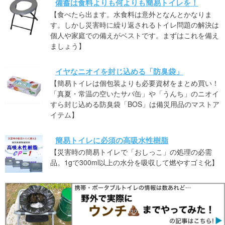
備蓄は食料よりも何よりも簡易トイレを！
【食べたら出ます。水食料は意外となんとかなりま
す。しかし災害時に繰り返されるトイレ問題の解決は
個人や家庭での備えがベストです。まずはこれを備え
ましょう】
イヤなニオイを封じ込める「防臭袋」
【簡易トイレは個包装よりも必要資材をまとめ買い！
「真夏・常温の空いたサバ缶」や「うんち」のニオイ
すら封じ込める防臭袋「BOS」は備災用品のマストア
イテム】
簡易トイレに必須の高吸水性樹脂
【災害時の簡易トイレで「おしっこ」の処理の必需
品。1gで300ml以上の水分を吸収して燃やすゴミ化】