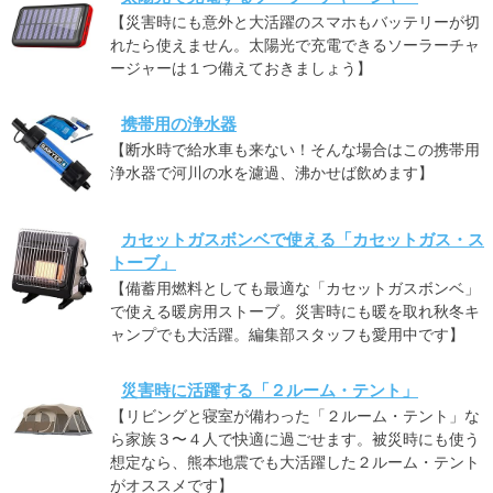
【災害時にも意外と大活躍のスマホもバッテリーが切
れたら使えません。太陽光で充電できるソーラーチャ
ージャーは１つ備えておきましょう】
携帯用の浄水器
【断水時で給水車も来ない！そんな場合はこの携帯用
浄水器で河川の水を濾過、沸かせば飲めます】
カセットガスボンベで使える「カセットガス・ス
トーブ」
【備蓄用燃料としても最適な「カセットガスボンベ」
で使える暖房用ストーブ。災害時にも暖を取れ秋冬キ
ャンプでも大活躍。編集部スタッフも愛用中です】
災害時に活躍する「２ルーム・テント」
【リビングと寝室が備わった「２ルーム・テント」な
ら家族３〜４人で快適に過ごせます。被災時にも使う
想定なら、熊本地震でも大活躍した２ルーム・テント
がオススメです】