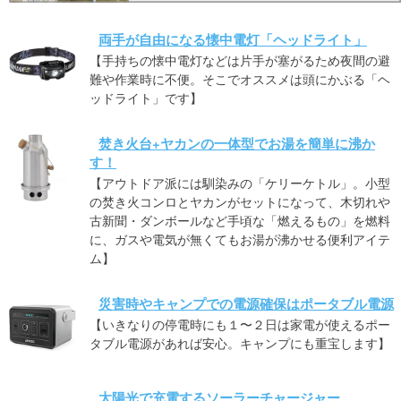
両手が自由になる懐中電灯「ヘッドライト」
【手持ちの懐中電灯などは片手が塞がるため夜間の避
難や作業時に不便。そこでオススメは頭にかぶる「ヘ
ッドライト」です】
焚き火台+ヤカンの一体型でお湯を簡単に沸か
す！
【アウトドア派には馴染みの「ケリーケトル」。小型
の焚き火コンロとヤカンがセットになって、木切れや
古新聞・ダンボールなど手頃な「燃えるもの」を燃料
に、ガスや電気が無くてもお湯が沸かせる便利アイテ
ム】
災害時やキャンプでの電源確保はポータブル電源
【いきなりの停電時にも１〜２日は家電が使えるポー
タブル電源があれば安心。キャンプにも重宝します】
太陽光で充電するソーラーチャージャー