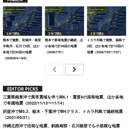
２分で読む
２分で読む
２分で読む
熊本で複数、宮城沖・根室
熊本で群発地震が継続、ほ
トカラ列島で複数、福島で
半島沖・石川で2回、ほか
か各地で計36回の地震
2回、ほか各地で計15回の
各地で計65回の地震
（2026/7/31）
地震（2026/7/24〜7/27）
（2026/8/4〜8/6）
EDITOR PICKS
三重県南東沖で異常震域を伴うM6.1・震度4の深発地震、ほか各地
で有感地震（2022/11/13〜11/14）
択捉沖でM5.3、栃木・千葉沖でM4クラス、トカラ列島で連続地震
（2021/05/21）
沖縄北西沖で活発な地震、釧路南部・石川能登でも小規模な地震