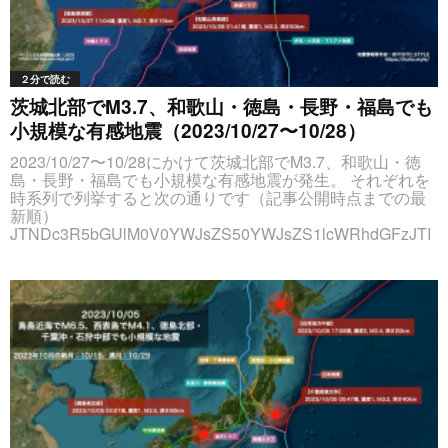
２分で読む
茨城北部でM3.7、和歌山・徳島・長野・福島でも
小規模な有感地震（2023/10/27〜10/28）
2023/10/27〜10/28にかけて茨城北部でM3.7、和歌山・徳
島・長野・福島でも小規模な有感地震が発生。 それぞれを
時系列で列挙すると次の通りです（記事公開時点までの最
新順）
JTNDc3R5bGUlM0V0YWJsZS50YWJsZS1lcWRhdGFzJTI
wdGglN0J0ZXh0LWFsaWduJTNBY2VudGVyJTNCJTdELm
NlbnRlclBvaW50JTdCdGV4dC1hbGlnbiUzQWxlZnQlM0IlN
0QlM0MlMkZzdHlsZSUzRSUzQ3RhYmxlJTIwY2xhc3MlM0
QlMjJ0YWJsZSUyMHRhYmxlLWVxZGF0YXMlMjIlMjBzdHl
sZSUzRCUyMnRleHQtYWxpZ24lM0FjZW50ZXIlM0IlMjIlM0
UlM0N0aGVhZCUzRSUzQ3RyJTIwc3R5bGUlM0QlMjJiYW
NrZ3JvdW5kLWNvbG9yJTNBJTIzZGRkJTNCJTIyJTNFJTN
DdGglM0UlRTclOTklQkElRTclOTQlOUYlRTYlOTclQTUlRT
YlOTklODIlM0MlMkZ0aCUzRSUzQ3RoJTNFJUU5JTlDJTg
3JUU2JUJBJTkwJTNDJTJGdGglM0UlM0N0aCUzRSVFOS
U5QyU4NyVFNSVCQSVBNiUzQyUyRnRoJTNFJTNDdGgl