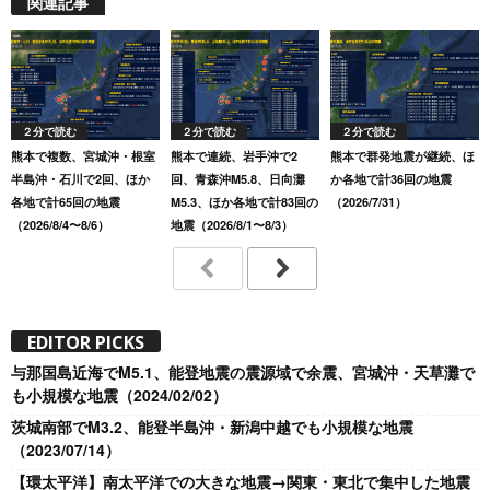
関連記事
２分で読む
２分で読む
２分で読む
熊本で複数、宮城沖・根室
熊本で連続、岩手沖で2
熊本で群発地震が継続、ほ
半島沖・石川で2回、ほか
回、青森沖M5.8、日向灘
か各地で計36回の地震
各地で計65回の地震
M5.3、ほか各地で計83回の
（2026/7/31）
（2026/8/4〜8/6）
地震（2026/8/1〜8/3）
EDITOR PICKS
与那国島近海でM5.1、能登地震の震源域で余震、宮城沖・天草灘で
も小規模な地震（2024/02/02）
茨城南部でM3.2、能登半島沖・新潟中越でも小規模な地震
（2023/07/14）
【環太平洋】南太平洋での大きな地震→関東・東北で集中した地震