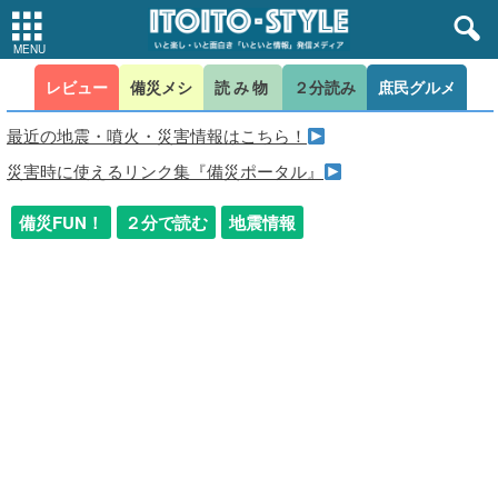
レビュー
備災メシ
読み物
２分読み
庶民グルメ
最近の地震・噴火・災害情報はこちら！
災害時に使えるリンク集『備災ポータル』
備災FUN！
２分で読む
地震情報