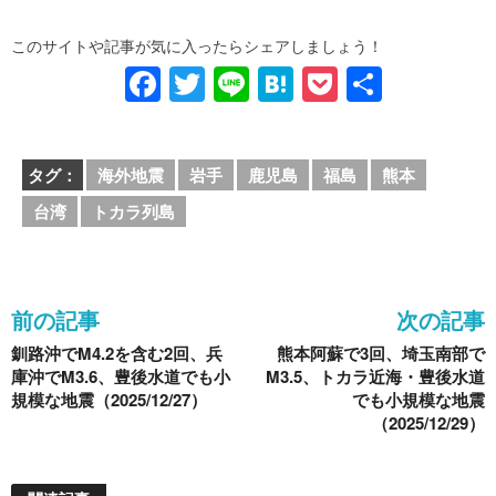
このサイトや記事が気に入ったらシェアしましょう！
F
T
Li
H
P
共
a
wi
n
at
o
有
c
tt
e
e
ck
タグ：
海外地震
岩手
鹿児島
福島
熊本
e
er
n
et
台湾
トカラ列島
b
a
o
o
前の記事
次の記事
k
釧路沖でM4.2を含む2回、兵
熊本阿蘇で3回、埼玉南部で
庫沖でM3.6、豊後水道でも小
M3.5、トカラ近海・豊後水道
規模な地震（2025/12/27）
でも小規模な地震
（2025/12/29）