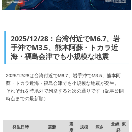
2025/12/28：台湾付近でM6.7、岩
手沖でM3.5、熊本阿蘇・トカラ近
海・福島会津でも小規模な地震
2025/12/28は台湾付近でM6.7、岩手沖でM3.5、熊本阿
蘇・トカラ近海・福島会津でも小規模な地震が発生。
それぞれを時系列で列挙すると次の通りです（記事公開
時点までの最新順）
震
北緯, 東
発生日時
震源
規模
深さ
度
経