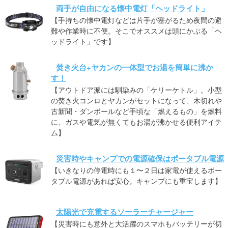
両手が自由になる懐中電灯「ヘッドライト」
【手持ちの懐中電灯などは片手が塞がるため夜間の避
難や作業時に不便。そこでオススメは頭にかぶる「ヘ
ッドライト」です】
焚き火台+ヤカンの一体型でお湯を簡単に沸か
す！
【アウトドア派には馴染みの「ケリーケトル」。小型
の焚き火コンロとヤカンがセットになって、木切れや
古新聞・ダンボールなど手頃な「燃えるもの」を燃料
に、ガスや電気が無くてもお湯が沸かせる便利アイテ
ム】
災害時やキャンプでの電源確保はポータブル電源
【いきなりの停電時にも１〜２日は家電が使えるポー
タブル電源があれば安心。キャンプにも重宝します】
太陽光で充電するソーラーチャージャー
【災害時にも意外と大活躍のスマホもバッテリーが切