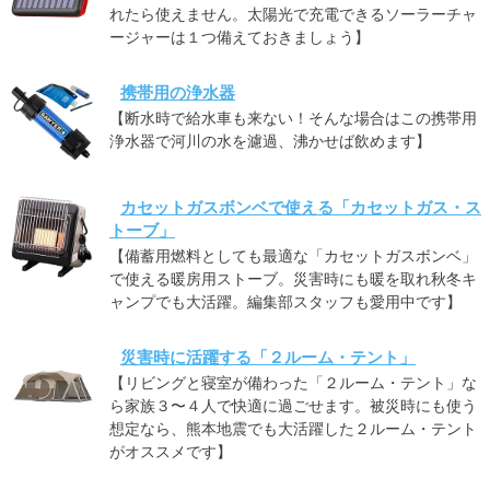
れたら使えません。太陽光で充電できるソーラーチャ
ージャーは１つ備えておきましょう】
携帯用の浄水器
【断水時で給水車も来ない！そんな場合はこの携帯用
浄水器で河川の水を濾過、沸かせば飲めます】
カセットガスボンベで使える「カセットガス・ス
トーブ」
【備蓄用燃料としても最適な「カセットガスボンベ」
で使える暖房用ストーブ。災害時にも暖を取れ秋冬キ
ャンプでも大活躍。編集部スタッフも愛用中です】
災害時に活躍する「２ルーム・テント」
【リビングと寝室が備わった「２ルーム・テント」な
ら家族３〜４人で快適に過ごせます。被災時にも使う
想定なら、熊本地震でも大活躍した２ルーム・テント
がオススメです】