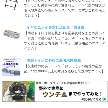
す。しかし災害時に繰り返されるトイレ問題の解決は
個人や家庭での備えがベストです。まずはこれを備え
ましょう】
イヤなニオイを封じ込める「防臭袋」
【簡易トイレは個包装よりも必要資材をまとめ買い！
「真夏・常温の空いたサバ缶」や「うんち」のニオイ
すら封じ込める防臭袋「BOS」は備災用品のマストア
イテム】
簡易トイレに必須の高吸水性樹脂
【災害時の簡易トイレで「おしっこ」の処理の必需
品。1gで300ml以上の水分を吸収して燃やすゴミ化】