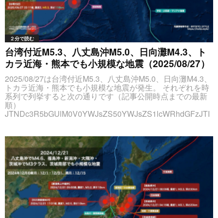
２分で読む
台湾付近M5.3、八丈島沖M5.0、日向灘M4.3、ト
カラ近海・熊本でも小規模な地震（2025/08/27）
2025/08/27は台湾付近M5.3、八丈島沖M5.0、日向灘M4.3、
トカラ近海・熊本でも小規模な地震が発生。 それぞれを時
系列で列挙すると次の通りです（記事公開時点までの最新
順）
JTNDc3R5bGUlM0V0YWJsZS50YWJsZS1lcWRhdGFzJTI
wdGglN0J0ZXh0LWFsaWduJTNBY2VudGVyJTNCJTdELm
NlbnRlclBvaW50JTdCdGV4dC1hbGlnbiUzQWxlZnQlM0IlN
0QlM0MlMkZzdHlsZSUzRSUzQ3RhYmxlJTIwY2xhc3MlM0
QlMjJ0YWJsZSUyMHRhYmxlLWVxZGF0YXMlMjIlMjBzdHl
sZSUzRCUyMnRleHQtYWxpZ24lM0FjZW50ZXIlM0IlMjIlM0
UlM0N0aGVhZCUzRSUzQ3RyJTIwc3R5bGUlM0QlMjJiYW
NrZ3JvdW5kLWNvbG9yJTNBJTIzZGRkJTNCJTIyJTNFJTN
DdGglM0UlRTclOTklQkElRTclOTQlOUYlRTYlOTclQTUlRT
YlOTklODIlM0MlMkZ0aCUzRSUzQ3RoJTNFJUU5JTlDJTg
3JUU2JUJBJTkwJTNDJTJGdGglM0UlM0N0aCUzRSVFOS
U5QyU4NyVFNSVCQSVBNiUzQyUyRnRoJTNFJTNDdGgl