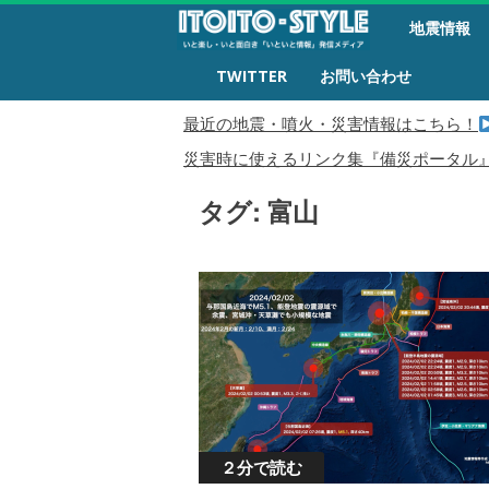
備
地震情報
災
生
TWITTER
お問い合わせ
活
最近の地震・噴火・災害情報はこちら！
災害時に使えるリンク集『備災ポータル
タグ: 富山
２分で読む