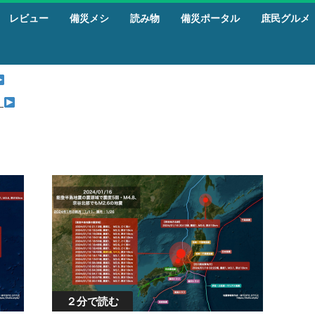
レビュー
備災メシ
読み物
備災ポータル
庶民グルメ
』
２分で読む