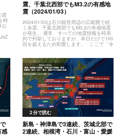
震、千葉北西部でもM3.2の有感地
QyU
TNF
震（2024/01/03）
vaW50JTIyJTNFJUU3JTlGJUIzJUU1JUI3JTlEJUU3JTlDJThDJUU4JTgzJUJEJUU3JTk5JUJCJUU1JTlDJUIwJUU2JTk2JUI5JTNDJTJGdGQlM0UlM0N0ZCUyMGNsYXNzJTNEJTIybWF4U2Vpc21pY0ludGVuc2l0eSUyMiUzRTIlM0MlMkZ0ZCUzRSUzQ3RkJTIwY2xhc3MlM0QlMjJtYWduaXR1ZGUlMjIlM0VNMi4zJTNDJTJGdGQlM0UlM0N0ZCUyMGNsYXNzJTNEJTIyZGVwdGglMjIlM0UlRTMlODElOTQlRTMlODElOEYlRTYlQjUlODUlRTMlODElODQlM0MlMkZ0ZCUzRSUzQ3RkJTIwY2xhc3MlM0QlMjJsYXRMb25nJTIyJTNFMzcuNCUyQyUyMDEzNy4wJTNDJTJGdGQlM0UlM0MlMkZ0ciUzRSUwQSUzQ3RyJTNFJTNDdGQlMjBjbGFzcyUzRCUyMmRhdGVUaW1lT2NjdXJyZW5jZSUyMiUzRTIwMjQlMkYwMSUyRjA0JTIwMTclM0E0NyVFOSVBMCU4MyUzQyUyRnRkJTNFJTNDdGQlMjBjbGFzcyUzRCUyMmNlbnRlclBvaW50JTIyJTNFJUU4JTgzJUJEJUU3JTk5JUJCJUU1JThEJThBJUU1JUIzJUI2JUU2JUIyJTk2JTNDJTJGdGQlM0UlM0N0ZCUyMGNsYXNzJTNEJTIybWF4U2Vpc21pY0ludGVuc
Tgl
NFJ
2024/01/03は石川能登周辺の広範囲で続
JGd
く余震、千葉北西部でもM3.2の有感地震
5Ny
が発生。 通常、すべての地震情報を時系
5RCV
列で列挙しておりますが、本日だけで100
JTN
回を超えるため割愛します。 ここで「令
hZC
和6年能登半島地震」に関して1/1の発災
HIl
時からの地震の発生傾向をグラフで見て
IyZ
みます。 2024年1月2日〜2024年1月3日
JTNF
にかけて起きている最大震度5強の地震
TI0J
は、M4.6 → 5.0 → 5.5と規模（マグニチ
lM0N
ュード）は増加しています。1時間あたり
GVyU
の有感地震の発生回数を見る限りは一応
UlQj
の減少傾向が見られるため、収束には向
lRTk
かっていきそうです。しかし、今後数日
RkJ
以内に再び最大震度7クラスの地震が発生
ljSW
する可能性も残ることから、まだ余談を
nRk
許さない状況となっています。 被災地の
２分で読む
yMm
中でも特に能登半島先端の珠洲市では住
MlMk
宅の全壊が1千棟と壊滅的な被害となって
で
新島・神津島で3連続、茨城北部で
0Ql
いますが、被害が大きかった要因の１つ
U4N
有感
2連続、相模湾・石川・富山・愛媛
に住宅や建物の耐震改修が追いついてい
JTI