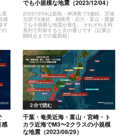
なかった可能性が挙げられます。報道さ
でも小規模な地震（2023/12/04）
yJTN
れる映像を見ていても、瓦屋根などの住
TJGd
宅の倒壊が目立っている印象を受けまし
DMlQkQlRTclOTklQkIlRTUlOUMlQjAlRTYlOTYlQjklM0MlMkZ0ZCUzRSUzQ3RkJTIwY2xhc3MlM0QlMjJtYXhTZWlzbWljSW50ZW5zaXR5JTIyJTNFMSUzQyUyRnRkJTNFJTNDdGQlMjBjbGFzcyUzRCUyMm1hZ25pdHVkZSUyMiUzRU0yLjQlM0MlMkZ0ZCUzRSUzQ3RkJTIwY2xhc3MlM0QlMjJkZXB0aCUyMiUzRSVFNyVCNCU4NDEwa20lM0MlMkZ0ZCUzRSUzQ3RkJTIwY2xhc3MlM0QlMjJsYXRMb25nJTIyJTNFMzcuMiUyQyUyMDEzNi44JTNDJTJGdGQlM0UlM0MlMkZ0ciUzRSUwQSUzQ3RyJTNFJTNDdGQlMjBjbGFzcyUzRCUyMmRhdGVUaW1lT2NjdXJyZW5jZSUyMiUzRTIwMjQlMkYwMSUyRjAyJTIwMTUlM0E1NyVFOSVBMCU4MyUzQyUyRnRkJTNFJTNDdGQlMjBjbGFzcyUzRCUyMmNlbnRlclBvaW50JTIyJTNFJUU3JTlGJUIzJUU1JUI3JTlEJUU3JTlDJThDJUU4JTgzJUJEJUU3JTk5JUJCJUU1JTlDJUIwJUU2JTk2JUI5JTNDJTJGdGQlM0UlM0N0ZCUyMGNsYXNzJTNEJTIybWF4U2Vpc21pY0ludGVuc2l0eSUyMiUzRTQlM0MlMkZ0ZCUzRSUzQ3RkJTIwY2xhc3MlM0QlMjJtYWduaXR
2023/12/04は新島・神津島で3連続、茨城
zQ3R
た。 珠洲市建設課が公開している平成31
北部で2連続、相模湾・石川・富山・愛媛
UyM
年の資料では、平成30年度末時点で住宅
でも小規模な地震が発生。 それぞれを時
MiU
は51%しか耐震化が進んでいなかったよ
系列で列挙すると次の通りです（記事公
M0E
うです（多数の者が利用する建築物の耐
開時点までの最新順）
JTN
震化率は86%）参考資料：珠洲市耐震改
JTNDc3R5bGUlM0V0YWJsZS50YWJsZ
Nlbn
修促進計画 平成３１年３月
S1lcWRhdGFzJTIwdGglN0J0ZXh0LWFs
EJU
https://www.city.suzu.lg.jp/uploaded/attach
aWduJTNBY2VudGVyJTNCJTdELmNlbn
IzJ
ment/2024.pdf被災地では避難所が開設さ
RlclBvaW50JTdCdGV4dC1hbGlnbiUzQ
0UlM
れてますが、震度6強を観測した珠洲市で
WxlZnQlM0IlN0QlM0MlMkZzdHlsZSUzR
4U2
避難所になっている小学校では収容可能
SUzQ3RhYmxlJTIwY2xhc3MlM0QlMjJ0Y
lM0
人数が約290人にも関わらず700人が集ま
WJsZSUyMHRhYmxlLWVxZGF0YXMlMjI
3Ml
り、避難者であふれかえっている状況と
lMjBzdHlsZSUzRCUyMnRleHQtYWxpZ2
My4y
なっています。 水・食料・毛布・暖を取
4lM0FjZW50ZXIlM0IlMjIlM0UlM0N0aGVh
NsY
るための道具などの物資も不足、路上に
ZCUzRSUzQ3RyJTIwc3R5bGUlM0QlMjJ
lQj
停めた車での車中泊をされる避難者も出
iYWNrZ3JvdW5kLWNvbG9yJTNBJTIzZG
0N0Z
ており、過去の震災でも繰り返された状
RkJTNCJTIyJTNFJTNDdGglM0UlRTclOT
uZyU
２分で読む
況がここでも発生してます。 他の地域の
klQkElRTclOTQlOUYlRTYlOTclQTUlRTYl
zQy
かたがたにとっても「対岸の火事」では
OTklODIlM0MlMkZ0aCUzRSUzQ3RoJTN
EElM
で
千葉・奄美近海・富山・宮崎・ト
ありません。今後、首都直下地震や南海
FJUU5JTlDJTg3JUU2JUJBJTkwJTNDJT
0Ql
トラフ巨大地震などが発生する想定とな
有感
カラ近海でM3〜2クラスの小規模
JGdGglM0UlM0N0aCUzRSVFOSU5QyU
IlM0
っており、実際に発生した場合の死傷者
4NyVFNSVCQSVBNiUzQyUyRnRoJTNF
な地震（2023/08/29）
TNB
数や建物の倒壊被害は今回の大地震とは
JTNDdGglM0UlRTglQTYlOEYlRTYlQTgl
zRS