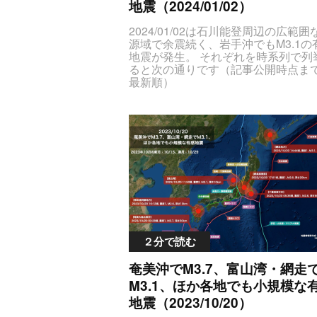
地震（2024/01/02）
wY2xhc3MlM0QlMjJsYXRMb25nJTI
FMzYuOCUyQyUyMDEzNi45JTNDJ
2024/01/02は石川能登周辺の広範囲な震源域で余震続く、岩手沖でもM3.1の有感地震が発生。 それぞれを時系列で列挙すると次の通りです（記事公開時点までの最新順）JTNDc3R5bGUlM0V0YWJsZS50YWJsZS1lcWRhdGFzJTIwdGglN0J0ZXh0LWFsaWduJTNBY2VudGVyJTNCJTdELmNlbnRlclBvaW50JTdCdGV4dC1hbGlnbiUzQWxlZnQlM0IlN0QlM0MlMkZzdHlsZSUzRSUzQ3RhYmxlJTIwY2xhc3MlM0QlMjJ0YWJsZSUyMHRhYmxlLWVxZGF0YXMlMjIlMjBzdHlsZSUzRCUyMnRleHQtYWxpZ24lM0FjZW50ZXIlM0IlMjIlM0UlM0N0aGVhZCUzRSUzQ3RyJTIwc3R5bGUlM0QlMjJiYWNrZ3JvdW5kLWNvbG9yJTNBJTIzZGRkJTNCJTIyJTNFJTNDdGglM0UlRTclOTklQkElRTclOTQlOUYlRTYlOTclQTUlRTYlOTklODIlM0MlMkZ0aCUzRSUzQ3RoJTNFJUU5JTlDJTg3JUU2JUJBJTkwJTNDJTJGdGglM0UlM0N0aCUzRSVFOSU5QyU4NyVFNSVCQSVBNiUzQyUyRnRoJTNFJTNDdGglM0UlRTglQTYlOEYlRTYlQTglQTElM0MlMkZ0aCUzRSUzQ3RoJTNFJUU2JUI3JUIxJUUzJTgxJTk1JTNDJTJGdGglM0UlM0N0aCUzRSVFNSU4QyU5NyVFNyVCNyVBRiUyQyUyMCVFNiU5RCVCMSVFNyVCNSU4QyUzQyUyRnRoJTNFJTNDJTJGdHIlM0UlM0MlMkZ0aGVhZCUzRSUzQ3Rib2R5JTNFJTBBJTNDdHIlM0UlM0N0ZCUyMGNsYXNzJTNEJTIyZGF0ZVRpbWVPY2N1cnJlbmNlJTIyJTNFMjAyNCUyRjAxJTJGMDIlMjAxNyUzQTQxJUU5JUEwJTgzJTNDJTJGdGQlM0UlM0N0ZCUyMGNsYXNzJTNEJTIyY2VudGVyUG9pbnQlMjIlM0UlRTglODMlQkQlRTclOTklQkIlRTUlOEQlOEElRTUlQjMlQjYlRTYlQjIlOTYlM0MlMkZ0ZCUzRSUzQ3RkJTIwY2xhc3MlM0QlMjJtYXhTZWlzbWljSW50ZW5zaXR5JTIyJTNFMSUzQyUyRnRkJTNFJTNDdGQlMjBjbGFzcyUzRCUyMm1hZ25pdHVkZSUyMiUzRU0yLjclM0MlMkZ0ZCUzRSUzQ3RkJTIwY2xhc3MlM0QlMjJkZXB0aCUyMiUzRSVFNyVCNCU4NDEwa20lM0MlMkZ0ZCUzRSUzQ3RkJTIwY2xhc3MlM0QlMjJsYXRMb25nJTIyJTNFMzcuNCUyQyUyMDEzNi44JTNDJTJGdGQlM0UlM0MlMkZ0ciUzRSUwQSUzQ3RyJTNFJTNDdGQlMjBjbGFzcyUzRCUyMmRhdGVUaW1lT2NjdXJyZW5jZSUyMiUzRTIwMjQlMkYwMSUyRjAyJTIwMTclM0EyMyVFOSVBMCU4MyUzQyUyRnRkJTNFJTNDdGQlMjBjbGFzcyUzRCUyMmNlbnRlclBvaW50JTIyJTNFJUU3JTlGJUIzJUU1JUI3JTlEJUU3JTlDJThDJUU4JTgzJUJEJUU3JTk5JUJCJUU1JTlDJUIwJUU2JTk2JUI5JTNDJTJGdGQlM0UlM0N0ZCUyMGNsYXNzJTNEJTIybWF4U2Vpc21pY0ludGVuc2l0eSUyMiUzRTElM0MlMkZ0ZCUzRSUzQ3RkJTIwY2xhc3MlM0QlMjJtYWduaXR1ZGUlMjIlM0VNMi45JTNDJTJGdGQlM0UlM0N0ZCUyMGNsYXNzJTNEJTIyZGVwdGglMjIlM0UlRTclQjQlODQxMGttJTNDJTJGdGQlM0UlM0N0ZCUyMGNsYXNzJTNEJTIybGF0TG9uZyUyMiUzRTM3LjMlMkMlMjAxMzYuOCUzQyUyRnRkJTNFJTNDJTJGdHIlM0UlMEElM0N0ciUzRSUzQ3RkJTIwY2xhc3MlM0QlMjJkYXRlVGltZU9jY3VycmVuY2UlMjIlM0UyMDI0JTJGMDElMkYwMiUyMDE3JTNBMTMlRTklQTAlODMlM0MlMkZ0ZCUzRSUzQ3RkJTIwY2xhc3MlM0QlMjJjZW50ZXJQb2ludCUyMiUzRSVFOCU4MyVCRCVFNyU5OSVCQiVFNSU4RCU4QSVFNSVCMyVCNiVFNiVCMiU5NiUzQyUyRnRkJTNFJTNDdGQlMjBjbGFzcyUzRCUyMm1heFNlaXNtaWNJbnRlbnNpdHklMjIlM0UlM0NzcGFuJTIwc3R5bGUlM0QlMjJjb2xvciUzQSUyM2YwMCUzQiUyMiUzRTUlRTUlQkMlQjclM0MlMkZzcGFuJTNFJTNDJTJGdGQlM0UlM0N0ZCUyMGNsYXNzJTNEJTIybWFnbml0dWRlJTIyJTNFJTNDc3BhbiUyMHN0eWxlJTNEJTIyY29sb3IlM0ElMjNmZjc4MDAlM0IlMjIlM0VNNC42JTNDJTJGc3BhbiUzRSUzQyUyRnRkJTNFJTNDdGQlMjBjbGFzcyUzRCUyMmRlcHRoJTIyJTNFJUU3JUI0JTg0MTBrbSUzQyUyRnRkJTNFJTNDdGQlMjBjbGFzcyUzRCUyMmxhdExvbmclMjIlM0UzNy4yJTJDJTIwMTM2LjYlM0MlMkZ0ZCUzRSUzQyUyRnRyJTNFJTBBJTNDdHIlM0UlM0N0ZCUyMGNsYXNzJTNEJTIyZGF0ZVRpbWVPY2N1cnJlbmNlJTIyJTNFMjAyNCUyRjAxJTJGMDIlMjAxNyUzQTA2JUU5JUEwJTgzJTNDJTJGdGQlM0UlM0N0ZCUyMGNsYXNzJTNEJTIyY2VudGVyUG9pbnQlMjIlM0UlRTclOUYlQjMlRTUlQjclOUQlRTclOUMlOEMlRTglODMlQkQlRTclOTklQkIlRTUlOUMlQjAlRTYlOTYlQjklM0MlMkZ0ZCUzRSUzQ3RkJTIwY2xhc3MlM0QlMjJtYXhTZWlzbWljSW50ZW5zaXR5JTIyJTNFMSUzQyUyRnRkJTNFJTNDdGQlMjBjbGFzcyUzRCUyMm1hZ25pdHVkZSUyMiUzRU0yLjclM0MlMkZ0ZCUzRSUzQ3RkJTIwY2xhc3MlM0QlMjJkZXB0aCUyMiUzRSVFMyU4MSU5NCVFMyU4MSU4RiVFNiVCNSU4NSVFMyU4MSU4NCUzQyUyRnRkJTNFJTNDdGQlMjBjbGFzcyUzRCUyMmxhdExvbmclMjIlM0UzNy4zJTJDJTIwMTM2LjglM0MlMkZ0ZCUzRSUzQyUyRnRyJTNFJTBBJTNDdHIlM0UlM0N0ZCUyMGNsYXNzJTNEJTIyZGF0ZVRpbWVPY2N1cnJlbmNlJTIyJTNFMjAyNCUyRjAxJTJGMDIlMjAxNiUzQTU5JUU5JUEwJTgzJTNDJTJGdGQlM0UlM0N0ZCUyMGNsYXNzJTNEJTIyY2VudGVyUG9pbnQlMjIlM0UlRTclOUYlQjMlRTUlQjclOUQlRTclOUMlOEMlRTglODMlQkQlRTclOTklQkIlRTUlOUMlQjAlRTYlOTYlQjklM0MlMkZ0ZCUzRSUzQ3RkJTIwY2xhc3MlM0QlMjJtYXhTZWlzbWljSW50ZW5zaXR5JTIyJTNFMSUzQyUyRnRkJTNFJTNDdGQlMjBjbGFzcyUzRCUyMm1hZ25pdHVkZSUyMiUzRU0yLjclM0MlMkZ0ZCUzRSUzQ3RkJTIwY2xhc3MlM0QlMjJkZXB0aCUyMiUzRSVFNyVCNCU4NDEwa20lM0MlMkZ0ZCUzRSUzQ3RkJTIwY2xhc3MlM0QlMjJsYXRMb25nJTIyJTNFMzcuNCUyQyUyMDEzNi45JTNDJTJGdGQlM0UlM0MlMkZ0ciUzRSUwQSUzQ3RyJTNFJTNDdGQlMjBjbGFzcyUzRCUyMmRhdGVUaW1lT2NjdXJyZW5jZSUyMiUzRTIwMjQlMkYwMSUyRjAyJTIwMTYlM0E1NCVFOSVBMCU4MyUzQyUyRnRkJTNFJTNDdGQlMjBjbGFzcyUzRCUyMmNlbnRlclBvaW50JTIyJTNFJUU0JUJEJTkwJUU2JUI4JUExJUU0JUJCJTk4JUU4JUJGJTkxJTNDJTJGdGQlM0UlM0N0ZCUyMGNsYXNzJTNEJTIybWF4U2Vpc21pY0ludGVuc2l0eSUyMiUzRTElM0MlMkZ0ZCUzRSUzQ3RkJTIwY2xhc3MlM0QlMjJtYWduaXR1ZGUlMjIlM0VNMy44JTNDJTJGdGQlM0UlM0N0ZCUyMGNsYXNzJTNEJTIyZGVwdGglMjIlM0UlRTclQjQlODQxMGttJTNDJTJGdGQlM0UlM0N0ZCUyMGNsYXNzJTNEJTIybGF0TG9uZyUyMiUzRTM3LjklMkMlMjAxMzcuOCUzQyUyRnRkJTNFJTNDJTJGdHIlM0UlMEElM0N0ciUzRSUzQ3RkJTIwY2xhc3MlM0QlMjJkYXRlVGltZU9jY3VycmVuY2UlMjIlM0UyMDI0JTJGMDElMkYwMiUyMDE2JTNBNDklRTklQTAlODMlM0MlMkZ0ZCUzRSUzQ3RkJTIwY2xhc3MlM0QlMjJjZW50ZXJQb2ludCUyMiUzRSVFOCU4MyVCRCVFNyU5OSVCQiVFNSU4RCU4QSVFNSVCMyVCNiVFNiVCMiU5NiUzQyUyRnRkJTNFJTNDdGQlMjBjbGFzcyUzRCUyMm1heFNlaXNtaWNJbnRlbnNpdHklMjIlM0UyJTNDJTJGdGQlM0UlM0N0ZCUyMGNsYXNzJTNEJTIybWFnbml0dWRlJTIyJTNFTTIuOSUzQyUyRnRkJTNFJTNDdGQlMjBjbGFzcyUzRCUyMmRlcHRoJTIyJTNFJUU3JUI0JTg0MTBrbSUzQyUyRnRkJTNFJTNDdGQlMjBjbGFzcyUzRCUyMmxhdExvbmclMjIlM0UzNy4xJTJDJTIwMTM2LjclM0MlMkZ0ZCUzRSUzQyUyRnRyJTNFJTBBJTNDdHIlM0UlM0N0ZCUyMGNsYXNzJTNEJTIyZGF0ZVRpbWVPY2N1cnJlbmNlJTIyJTNFMjAyNCUyRjAxJTJGMDIlMjAxNiUzQTQ0JUU5JUEwJTgzJTNDJTJGdGQlM0UlM0N0ZCUyMGNsYXNzJTNEJTIyY2VudGVyUG9pbnQlMjIlM0UlRTQlQkQlOTAlRTYlQjglQTElRTQlQkIlOTglRTglQkYlOTElM0MlMkZ0ZCUzRSUzQ3RkJTIwY2xhc3MlM0QlMjJtYXhTZWlzbWljSW50ZW5zaXR5JTIyJTNFMiUzQyUyRnRkJTNFJTNDdGQlMjBjbGFzcyUzRCUyMm1hZ25pdHVkZSUyMiUzRU0yLjklM0MlMkZ0ZCUzRSUzQ3RkJTIwY2xhc3MlM0QlMjJkZXB0aCUyMiUzRSVFNyVCNCU4NDEwa20lM0MlMkZ0ZCUzRSUzQ3RkJTIwY2xhc3MlM0QlMjJsYXRMb25nJTIyJTNFMzcuOSUyQyUyMDEzNy44JTNDJTJGdGQlM0UlM0MlMkZ0ciUzRSUwQSUzQ3RyJTNFJTNDdGQlMjBjbGFzcyUzRCUyMmRhdGVUaW1lT2NjdXJyZW5jZSUyMiUzRTIwMjQlMkYwMSUyRjAyJTIwMTYlM0EyNCVFOSVBMCU4MyUzQyUyRnRkJTNFJTNDdGQlMjBjbGFzcyUzRCUyMmNlbnRlclBvaW50JTIyJTNFJUU3JTlGJUIzJUU1JUI3JTlEJUU3JTlDJThDJUU4JTgzJUJEJUU3JTk5JUJCJUU1JTlDJUIwJUU2JTk2JUI5JTNDJTJGdGQlM0UlM0N0ZCUyMGNsYXNzJTNEJTIybWF4U2Vpc21pY0ludGVuc2l0eSUyMiUzRTElM0MlMkZ0ZCUzRSUzQ3RkJTIwY2xhc3MlM0QlMjJtYWduaXR1ZGUlMjIlM0VNMi40JTNDJTJGdGQlM0UlM0N0ZCUyMGNsYXNzJTNEJTIyZGVwdGglMjIlM0UlRTclQjQlODQxMGttJTNDJTJGdGQlM0UlM0N0ZCUyMGNsYXNzJTNEJTIybGF0TG9uZyUyMiUzRTM3LjIlMkMlMjAxMzYuNyUzQyUyRnRkJTNFJTNDJTJGdHIlM0UlMEElM0N0ciUzRSUzQ3RkJTIwY2xhc3MlM0QlMjJkYXRlVGltZU9jY3VycmVuY2UlMjIlM0UyMDI0JTJGMDElMkYwMiUyMDE2JTNBMjElRTklQTAlODMlM0MlMkZ0ZCUzRSUzQ3RkJTIwY2xhc3MlM0QlMjJjZW50ZXJQb2ludCUyMiUzRSVFOCU4MyVCRCVFNyU5OSVCQiVFNSU4RCU4QSVFNSVCMyVCNiVFNiVCMiU5NiUzQyUyRnRkJTNFJTNDdGQlMjBjbGFzcyUzRCUyMm1heFNlaXNtaWNJbnRlbnNpdHklMjIlM0UyJTNDJTJGdGQlM0UlM0N0ZCUyMGNsYXNzJTNEJTIybWFnbml0dWRlJTIyJTNFTTIuOCUzQyUyRnRkJTNFJTNDdGQlMjBjbGFzcyUzRCUyMmRlcHRoJTIyJTNFJUU3JUI0JTg0MTBrbSUzQyUyRnRkJTNFJTNDdGQlMjBjbGFzcyUzRCUyMmxhdExvbmclMjIlM0UzNy4xJTJDJTIwMTM2LjclM0MlMkZ0ZCUzRSUzQyUyRnRyJTNFJTBBJTNDdHIlM0UlM0N0ZCUyMGNsYXNzJTNEJTIyZGF0ZVRpbWVPY2N1cnJlbmNlJTIyJTNFMjAyNCUyRjAxJTJGMDIlMjAxNiUzQTE4JUU5JUEwJTgzJTNDJTJGdGQlM0UlM0N0ZCUyMGNsYXNzJTNEJTIyY2VudGVyUG9pbnQlMjIlM0UlRTclOUYlQjMlRTUlQjclOUQlRTclOUMlOEMlRTglODMlQkQlRTclOTklQkIlRTUlOUMlQjAlRTYlOTYlQjklM0MlMkZ0ZCUzRSUzQ3RkJTIwY2xhc3MlM0QlMjJtYXhTZWlzbWljSW50ZW5zaXR5JTIyJTNFMSUzQyUyRnRkJTNFJTNDdGQlMjBjbGFzcyUzRCUyMm1hZ25pdHVkZSUyMiUzRU0yLjQlM0MlMkZ0ZCUzRSUzQ3RkJTIwY2xhc3MlM0QlMjJkZXB0aCUyMiUzRSVFNyVCNCU4NDEwa20lM0MlMkZ0ZCUzRSUzQ3RkJTIwY2xhc3MlM0QlMjJsYXRMb25nJTIyJTNFMzcuMyUyQyUyMDEzNi44JTNDJTJGdGQlM0UlM0MlMkZ0ciUzRSUwQSUzQ3RyJTNFJTNDdGQlMjBjbGFzcyUzRCUyMmRhdGVUaW1lT2NjdXJyZW5jZSUyMiUzRTIwMjQlMkYwMSUyRjAyJTIwMTYlM0ExMyVFOSVBMCU4MyUzQyUyRnRkJTNFJTNDdGQlMjBjbGFzcyUzRCUyMmNlbnRlclBvaW50JTIyJTNFJUU4JTgzJUJEJUU3JTk5JUJCJUU1JThEJThBJUU1JUIzJUI2JUU2JUIyJTk2JTNDJTJGdGQlM0UlM0N0ZCUyMGNsYXNzJTNEJTIybWF4U2Vpc21pY0ludGVuc2l0eSUyMiUzRTElM0MlMkZ0ZCUzRSUzQ3RkJTIwY2xhc3MlM0QlMjJtYWduaXR1ZGUlMjIlM0VNMi45JTNDJTJGdGQlM0UlM0N0ZCUyMGNsYXNzJTNEJTIyZGVwdGglMjIlM0UlRTclQjQlODQxMGttJTNDJTJGdGQlM0UlM0N0ZCUyMGNsYXNzJTNEJTIybGF0TG9uZyUyMiUzRTM3LjYlMkMlMjAxMzcuNCUzQyUyRnRkJTNFJTNDJTJGdHIlM0UlMEElM0N0ciUzRSUzQ3RkJTIwY2xhc3MlM0QlMjJkYXRlVGltZU9jY3VycmVuY2UlMjIlM0UyMDI0JTJGMDElMkYwMiUyMDE2JTNBMTElRTklQTAlODMlM0MlMkZ0ZCUzRSUzQ3RkJTIwY2xhc3MlM0QlMjJjZW50ZXJQb2ludCUyMiUzRSVFNyU5RiVCMyVFNSVCNyU5RCVFNyU5QyU4QyVFOCU4MyVCRCVFNyU5OSVCQiVFNSU5QyVCMCVFNiU5NiVCOSUzQyUyRnRkJTNFJTNDdGQlMjBjbGFzcyUzRCUyMm1heFNlaXNtaWNJbnRlbnNpdHklMjIlM0UxJTNDJTJGdGQlM0UlM0N0ZCUyMGNsYXNzJTNEJTIybWFnbml0dWRlJTIyJTNFTTMuMCUzQyUyRnRkJTNFJTNDdGQlMjBjbGFzcyUzRCUyMmRlcHRoJTIyJTNFJUUzJTgxJTk0JUUzJTgxJThGJUU2JUI1JTg1JUUzJTgxJTg0JTNDJTJGdGQlM0UlM0N0ZCUyMGNsYXNzJTNEJTIybGF0TG9uZyUyMiUzRTM3LjIlMkMlMjAxMzYuNyUzQyUyRnRkJTNFJTNDJTJGdHIlM0UlMEElM0N0ciUzRSUzQ3RkJTIwY2xhc3MlM0QlMjJkYXRlVGltZU9jY3VycmVuY2UlMjIlM0UyMDI0JTJGMDElMkYwMiUyMDE2JTNBMDclRTklQTAlODMlM0MlMkZ0ZCUzRSUzQ3RkJTIwY2xhc3MlM0QlMjJjZW50ZXJQb2ludCUyMiUzRSVFNyU5RiVCMyVFNSVCNyU5RCVFNyU5QyU4QyVFOCU4MyVCRCVFNyU5OSVCQiVFNSU5QyVCMCVFNiU5NiVCOSUzQyUyRnRkJTNFJTNDdGQlMjBjbGFzcyUzRCUyMm1heFNlaXNtaWNJbnRlbnNpdHklMjIlM0UxJTNDJTJGdGQlM0UlM0N0ZCUyMGNsYXNzJTNEJTIybWFnbml0dWRlJTIyJTNFTTMuMSUzQyUyRnRkJTNFJTNDdGQlMjBjbGFzcyUzRCUyMmRlcHRoJTIyJTNFJUU3JUI0JTg0MTBrbSUzQyUyRnRkJTNFJTNDdGQlMjBjbGFzcyUzRCUyMmxhdExvbmclMjIlM0UzNy40JTJDJTIwMTM3LjAlM0MlMkZ0ZCUzRSUzQyUyRnRyJTNFJTBBJTNDdHIlM0UlM0N0ZCUyMGNsYXNzJTNEJTIyZGF0ZVRpbWVPY2N1cnJlbmNlJTIyJTNFMjAyNCUyRjAxJTJGMDIlMjAxNiUzQTAxJUU5JUEwJTgzJTNDJTJGdGQlM0UlM0N0ZCUyMGNsYXNzJTNEJTIyY2VudGVyUG9pbnQlMjIlM0UlRTclOUYlQjMlRTUlQjclOUQlRTclOUMlOEMlRTglO
GQlM0UlM0MlMkZ0ciUzRSUwQSU
yJTNFJTNDdGQlMjBjbGFzcyUzRC
mRhdGVUaW1lT2NjdXJyZW5jZSUy
zRTIwMjQlMkYwMiUyRjAyJTIwMjAl
1MCVFOSVBMCU4MyUzQyUyRnRk
FJTNDdGQlMjBjbGFzcyUzRCUyMm
RlclBvaW50JTIyJTNFJUU4JTgzJUJ
U3JTk5JUJCJUU1JThEJThBJUU1JU
UI2JUU2JUIyJTk2JTNDJTJGdGQlM
0N0ZCUyMGNsYXNzJTNEJTIybWF
Vpc21pY0ludGVuc2l0eSUyMiUzRTE
MlMkZ0ZCUzRSUzQ3RkJTIwY2xhc
M0QlMjJtYWduaXR1ZGUlMjIlM0VN
JTNDJTJGdGQlM0UlM0N0ZCUyMG
XNzJTNEJTIyZGVwdGglMjIlM0UlRTc
QlODQxMGttJTNDJTJGdGQlM0UlM
CUyMGNsYXNzJTNEJTIybGF0TG9
２分で読む
yMiUzRTM3LjYlMkMlMjAxMzcuNCU
UyRnRkJTNFJTNDJTJGdHIlM0UlM
奄美沖でM3.7、富山湾・網走
0N0ciUzRSUzQ3RkJTIwY2xhc3MlM
M3.1、ほか各地でも小規模な
MjJkYXRlVGltZU9jY3VycmVuY2UlMj
地震（2023/10/20）
UyMDI0JTJGMDIlMkYwMiUyMDIwJ
NDQlRTklQTAlODMlM0MlMkZ0ZCU