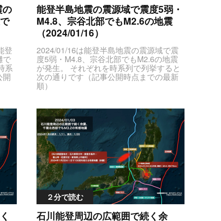
震の
能登半島地震の震源域で震度5弱・
で
M4.8、宗谷北部でもM2.6の地震
）
（2024/01/16）
、能登
2024/01/16は能登半島地震の震源域で震度5弱・M4.8、宗谷北部でもM2.6の地震が発生。 それぞれを時系列で列挙すると次の通りです（記事公開時点までの最新順）JTNDc3R5bGUlM0V0YWJsZS50YWJsZS1lcWRhdGFzJTIwdGglN0J0ZXh0LWFsaWduJTNBY2VudGVyJTNCJTdELmNlbnRlclBvaW50JTdCdGV4dC1hbGlnbiUzQWxlZnQlM0IlN0QlM0MlMkZzdHlsZSUzRSUzQ3RhYmxlJTIwY2xhc3MlM0QlMjJ0YWJsZSUyMHRhYmxlLWVxZGF0YXMlMjIlMjBzdHlsZSUzRCUyMnRleHQtYWxpZ24lM0FjZW50ZXIlM0IlMjIlM0UlM0N0aGVhZCUzRSUzQ3RyJTIwc3R5bGUlM0QlMjJiYWNrZ3JvdW5kLWNvbG9yJTNBJTIzZGRkJTNCJTIyJTNFJTNDdGglM0UlRTclOTklQkElRTclOTQlOUYlRTYlOTclQTUlRTYlOTklODIlM0MlMkZ0aCUzRSUzQ3RoJTNFJUU5JTlDJTg3JUU2JUJBJTkwJTNDJTJGdGglM0UlM0N0aCUzRSVFOSU5QyU4NyVFNSVCQSVBNiUzQyUyRnRoJTNFJTNDdGglM0UlRTglQTYlOEYlRTYlQTglQTElM0MlMkZ0aCUzRSUzQ3RoJTNFJUU2JUI3JUIxJUUzJTgxJTk1JTNDJTJGdGglM0UlM0N0aCUzRSVFNSU4QyU5NyVFNyVCNyVBRiUyQyUyMCVFNiU5RCVCMSVFNyVCNSU4QyUzQyUyRnRoJTNFJTNDJTJGdHIlM0UlM0MlMkZ0aGVhZCUzRSUzQ3Rib2R5JTNFJTBBJTNDdHIlM0UlM0N0ZCUyMGNsYXNzJTNEJTIyZGF0ZVRpbWVPY2N1cnJlbmNlJTIyJTNFMjAyNCUyRjAxJTJGMTYlMjAyMiUzQTAyJUU5JUEwJTgzJTNDJTJGdGQlM0UlM0N0ZCUyMGNsYXNzJTNEJTIyY2VudGVyUG9pbnQlMjIlM0UlRTclOUYlQjMlRTUlQjclOUQlRTclOUMlOEMlRTglODMlQkQlRTclOTklQkIlRTUlOUMlQjAlRTYlOTYlQjklM0MlMkZ0ZCUzRSUzQ3RkJTIwY2xhc3MlM0QlMjJtYXhTZWlzbWljSW50ZW5zaXR5JTIyJTNFMiUzQyUyRnRkJTNFJTNDdGQlMjBjbGFzcyUzRCUyMm1hZ25pdHVkZSUyMiUzRU0zLjclM0MlMkZ0ZCUzRSUzQ3RkJTIwY2xhc3MlM0QlMjJkZXB0aCUyMiUzRSVFNyVCNCU4NDEwa20lM0MlMkZ0ZCUzRSUzQ3RkJTIwY2xhc3MlM0QlMjJsYXRMb25nJTIyJTNFMzcuNSUyQyUyMDEzNy4yJTNDJTJGdGQlM0UlM0MlMkZ0ciUzRSUwQSUzQ3RyJTNFJTNDdGQlMjBjbGFzcyUzRCUyMmRhdGVUaW1lT2NjdXJyZW5jZSUyMiUzRTIwMjQlMkYwMSUyRjE2JTIwMjElM0ExMyVFOSVBMCU4MyUzQyUyRnRkJTNFJTNDdGQlMjBjbGFzcyUzRCUyMmNlbnRlclBvaW50JTIyJTNFJUU3JTlGJUIzJUU1JUI3JTlEJUU3JTlDJThDJUU4JTgzJUJEJUU3JTk5JUJCJUU1JTlDJUIwJUU2JTk2JUI5JTNDJTJGdGQlM0UlM0N0ZCUyMGNsYXNzJTNEJTIybWF4U2Vpc21pY0ludGVuc2l0eSUyMiUzRTIlM0MlMkZ0ZCUzRSUzQ3RkJTIwY2xhc3MlM0QlMjJtYWduaXR1ZGUlMjIlM0VNMi45JTNDJTJGdGQlM0UlM0N0ZCUyMGNsYXNzJTNEJTIyZGVwdGglMjIlM0UlRTMlODElOTQlRTMlODElOEYlRTYlQjUlODUlRTMlODElODQlM0MlMkZ0ZCUzRSUzQ3RkJTIwY2xhc3MlM0QlMjJsYXRMb25nJTIyJTNFMzcuMiUyQyUyMDEzNi43JTNDJTJGdGQlM0UlM0MlMkZ0ciUzRSUwQSUzQ3RyJTNFJTNDdGQlMjBjbGFzcyUzRCUyMmRhdGVUaW1lT2NjdXJyZW5jZSUyMiUzRTIwMjQlMkYwMSUyRjE2JTIwMjAlM0ExMyVFOSVBMCU4MyUzQyUyRnRkJTNFJTNDdGQlMjBjbGFzcyUzRCUyMmNlbnRlclBvaW50JTIyJTNFJUU1JUFFJTk3JUU4JUIwJUI3JUU1JTlDJUIwJUU2JTk2JUI5JUU1JThDJTk3JUU5JTgzJUE4JTNDJTJGdGQlM0UlM0N0ZCUyMGNsYXNzJTNEJTIybWF4U2Vpc21pY0ludGVuc2l0eSUyMiUzRTElM0MlMkZ0ZCUzRSUzQ3RkJTIwY2xhc3MlM0QlMjJtYWduaXR1ZGUlMjIlM0VNMi42JTNDJTJGdGQlM0UlM0N0ZCUyMGNsYXNzJTNEJTIyZGVwdGglMjIlM0UlRTclQjQlODQxMGttJTNDJTJGdGQlM0UlM0N0ZCUyMGNsYXNzJTNEJTIybGF0TG9uZyUyMiUzRTQ1LjAlMkMlMjAxNDEuOCUzQyUyRnRkJTNFJTNDJTJGdHIlM0UlMEElM0N0ciUzRSUzQ3RkJTIwY2xhc3MlM0QlMjJkYXRlVGltZU9jY3VycmVuY2UlMjIlM0UyMDI0JTJGMDElMkYxNiUyMDE5JTNBNTQlRTklQTAlODMlM0MlMkZ0ZCUzRSUzQ3RkJTIwY2xhc3MlM0QlMjJjZW50ZXJQb2ludCUyMiUzRSVFNyU5RiVCMyVFNSVCNyU5RCVFNyU5QyU4QyVFOCU4MyVCRCVFNyU5OSVCQiVFNSU5QyVCMCVFNiU5NiVCOSUzQyUyRnRkJTNFJTNDdGQlMjBjbGFzcyUzRCUyMm1heFNlaXNtaWNJbnRlbnNpdHklMjIlM0UxJTNDJTJGdGQlM0UlM0N0ZCUyMGNsYXNzJTNEJTIybWFnbml0dWRlJTIyJTNFTTIuMyUzQyUyRnRkJTNFJTNDdGQlMjBjbGFzcyUzRCUyMmRlcHRoJTIyJTNFJUU3JUI0JTg0MTBrbSUzQyUyRnRkJTNFJTNDdGQlMjBjbGFzcyUzRCUyMmxhdExvbmclMjIlM0UzNy4yJTJDJTIwMTM2LjglM0MlMkZ0ZCUzRSUzQyUyRnRyJTNFJTBBJTNDdHIlM0UlM0N0ZCUyMGNsYXNzJTNEJTIyZGF0ZVRpbWVPY2N1cnJlbmNlJTIyJTNFMjAyNCUyRjAxJTJGMTYlMjAxOSUzQTA4JUU5JUEwJTgzJTNDJTJGdGQlM0UlM0N0ZCUyMGNsYXNzJTNEJTIyY2VudGVyUG9pbnQlMjIlM0UlRTglODMlQkQlRTclOTklQkIlRTUlOEQlOEElRTUlQjMlQjYlRTYlQjIlOTYlM0MlMkZ0ZCUzRSUzQ3RkJTIwY2xhc3MlM0QlMjJtYXhTZWlzbWljSW50ZW5zaXR5JTIyJTNFMSUzQyUyRnRkJTNFJTNDdGQlMjBjbGFzcyUzRCUyMm1hZ25pdHVkZSUyMiUzRU0yLjklM0MlMkZ0ZCUzRSUzQ3RkJTIwY2xhc3MlM0QlMjJkZXB0aCUyMiUzRSVFNyVCNCU4NDEwa20lM0MlMkZ0ZCUzRSUzQ3RkJTIwY2xhc3MlM0QlMjJsYXRMb25nJTIyJTNFMzcuNSUyQyUyMDEzNy4wJTNDJTJGdGQlM0UlM0MlMkZ0ciUzRSUwQSUzQ3RyJTNFJTNDdGQlMjBjbGFzcyUzRCUyMmRhdGVUaW1lT2NjdXJyZW5jZSUyMiUzRTIwMjQlMkYwMSUyRjE2JTIwMTklM0EwMSVFOSVBMCU4MyUzQyUyRnRkJTNFJTNDdGQlMjBjbGFzcyUzRCUyMmNlbnRlclBvaW50JTIyJTNFJUU3JTlGJUIzJUU1JUI3JTlEJUU3JTlDJThDJUU4JTgzJUJEJUU3JTk5JUJCJUU1JTlDJUIwJUU2JTk2JUI5JTNDJTJGdGQlM0UlM0N0ZCUyMGNsYXNzJTNEJTIybWF4U2Vpc21pY0ludGVuc2l0eSUyMiUzRTElM0MlMkZ0ZCUzRSUzQ3RkJTIwY2xhc3MlM0QlMjJtYWduaXR1ZGUlMjIlM0VNMi44JTNDJTJGdGQlM0UlM0N0ZCUyMGNsYXNzJTNEJTIyZGVwdGglMjIlM0UlRTclQjQlODQxMGttJTNDJTJGdGQlM0UlM0N0ZCUyMGNsYXNzJTNEJTIybGF0TG9uZyUyMiUzRTM3LjIlMkMlMjAxMzYuNyUzQyUyRnRkJTNFJTNDJTJGdHIlM0UlMEElM0N0ciUzRSUzQ3RkJTIwY2xhc3MlM0QlMjJkYXRlVGltZU9jY3VycmVuY2UlMjIlM0UyMDI0JTJGMDElMkYxNiUyMDE4JTNBNTAlRTklQTAlODMlM0MlMkZ0ZCUzRSUzQ3RkJTIwY2xhc3MlM0QlMjJjZW50ZXJQb2ludCUyMiUzRSVFNyU5RiVCMyVFNSVCNyU5RCVFNyU5QyU4QyVFOCU4MyVCRCVFNyU5OSVCQiVFNSU5QyVCMCVFNiU5NiVCOSUzQyUyRnRkJTNFJTNDdGQlMjBjbGFzcyUzRCUyMm1heFNlaXNtaWNJbnRlbnNpdHklMjIlM0UxJTNDJTJGdGQlM0UlM0N0ZCUyMGNsYXNzJTNEJTIybWFnbml0dWRlJTIyJTNFTTIuNyUzQyUyRnRkJTNFJTNDdGQlMjBjbGFzcyUzRCUyMmRlcHRoJTIyJTNFJUUzJTgxJTk0JUUzJTgxJThGJUU2JUI1JTg1JUUzJTgxJTg0JTNDJTJGdGQlM0UlM0N0ZCUyMGNsYXNzJTNEJTIybGF0TG9uZyUyMiUzRTM3LjElMkMlMjAxMzYuOCUzQyUyRnRkJTNFJTNDJTJGdHIlM0UlMEElM0N0ciUzRSUzQ3RkJTIwY2xhc3MlM0QlMjJkYXRlVGltZU9jY3VycmVuY2UlMjIlM0UyMDI0JTJGMDElMkYxNiUyMDE4JTNBNDglRTklQTAlODMlM0MlMkZ0ZCUzRSUzQ3RkJTIwY2xhc3MlM0QlMjJjZW50ZXJQb2ludCUyMiUzRSVFOCU4MyVCRCVFNyU5OSVCQiVFNSU4RCU4QSVFNSVCMyVCNiVFNiVCMiU5NiUzQyUyRnRkJTNFJTNDdGQlMjBjbGFzcyUzRCUyMm1heFNlaXNtaWNJbnRlbnNpdHklMjIlM0UxJTNDJTJGdGQlM0UlM0N0ZCUyMGNsYXNzJTNEJTIybWFnbml0dWRlJTIyJTNFTTIuNiUzQyUyRnRkJTNFJTNDdGQlMjBjbGFzcyUzRCUyMmRlcHRoJTIyJTNFJUUzJTgxJTk0JUUzJTgxJThGJUU2JUI1JTg1JUUzJTgxJTg0JTNDJTJGdGQlM0UlM0N0ZCUyMGNsYXNzJTNEJTIybGF0TG9uZyUyMiUzRTM3LjElMkMlMjAxMzYuNyUzQyUyRnRkJTNFJTNDJTJGdHIlM0UlMEElM0N0ciUzRSUzQ3RkJTIwY2xhc3MlM0QlMjJkYXRlVGltZU9jY3VycmVuY2UlMjIlM0UyMDI0JTJGMDElMkYxNiUyMDE4JTNBNDUlRTklQTAlODMlM0MlMkZ0ZCUzRSUzQ3RkJTIwY2xhc3MlM0QlMjJjZW50ZXJQb2ludCUyMiUzRSVFOCU4MyVCRCVFNyU5OSVCQiVFNSU4RCU4QSVFNSVCMyVCNiVFNiVCMiU5NiUzQyUyRnRkJTNFJTNDdGQlMjBjbGFzcyUzRCUyMm1heFNlaXNtaWNJbnRlbnNpdHklMjIlM0UxJTNDJTJGdGQlM0UlM0N0ZCUyMGNsYXNzJTNEJTIybWFnbml0dWRlJTIyJTNFTTMuMCUzQyUyRnRkJTNFJTNDdGQlMjBjbGFzcyUzRCUyMmRlcHRoJTIyJTNFJUUzJTgxJTk0JUUzJTgxJThGJUU2JUI1JTg1JUUzJTgxJTg0JTNDJTJGdGQlM0UlM0N0ZCUyMGNsYXNzJTNEJTIybGF0TG9uZyUyMiUzRTM3LjElMkMlMjAxMzYuNyUzQyUyRnRkJTNFJTNDJTJGdHIlM0UlMEElM0N0ciUzRSUzQ3RkJTIwY2xhc3MlM0QlMjJkYXRlVGltZU9jY3VycmVuY2UlMjIlM0UyMDI0JTJGMDElMkYxNiUyMDE4JTNBNDIlRTklQTAlODMlM0MlMkZ0ZCUzRSUzQ3RkJTIwY2xhc3MlM0QlMjJjZW50ZXJQb2ludCUyMiUzRSVFNyU5RiVCMyVFNSVCNyU5RCVFNyU5QyU4QyVFOCU4MyVCRCVFNyU5OSVCQiVFNSU5QyVCMCVFNiU5NiVCOSUzQyUyRnRkJTNFJTNDdGQlMjBjbGFzcyUzRCUyMm1heFNlaXNtaWNJbnRlbnNpdHklMjIlM0UlM0NzcGFuJTIwc3R5bGUlM0QlMjJjb2xvciUzQSUyM2YwMCUzQiUyMiUzRTUlRTUlQkMlQjElM0MlMkZzcGFuJTNFJTNDJTJGdGQlM0UlM0N0ZCUyMGNsYXNzJTNEJTIybWFnbml0dWRlJTIyJTNFJTNDc3BhbiUyMHN0eWxlJTNEJTIyY29sb3IlM0ElMjNmZjc4MDAlM0IlMjIlM0VNNC44JTNDJTJGc3BhbiUzRSUzQyUyRnRkJTNFJTNDdGQlMjBjbGFzcyUzRCUyMmRlcHRoJTIyJTNFJUU3JUI0JTg0MTBrbSUzQyUyRnRkJTNFJTNDdGQlMjBjbGFzcyUzRCUyMmxhdExvbmclMjIlM0UzNy4yJTJDJTIwMTM2LjclM0MlMkZ0ZCUzRSUzQyUyRnRyJTNFJTBBJTNDdHIlM0UlM0N0ZCUyMGNsYXNzJTNEJTIyZGF0ZVRpbWVPY2N1cnJlbmNlJTIyJTNFMjAyNCUyRjAxJTJGMTYlMjAxOCUzQTE3JUU5JUEwJTgzJTNDJTJGdGQlM0UlM0N0ZCUyMGNsYXNzJTNEJTIyY2VudGVyUG9pbnQlMjIlM0UlRTclOUYlQjMlRTUlQjclOUQlRTclOUMlOEMlRTglODMlQkQlRTclOTklQkIlRTUlOUMlQjAlRTYlOTYlQjklM0MlMkZ0ZCUzRSUzQ3RkJTIwY2xhc3MlM0QlMjJtYXhTZWlzbWljSW50ZW5zaXR5JTIyJTNFMSUzQyUyRnRkJTNFJTNDdGQlMjBjbGFzcyUzRCUyMm1hZ25pdHVkZSUyMiUzRU0zLjElM0MlMkZ0ZCUzRSUzQ3RkJTIwY2xhc3MlM0QlMjJkZXB0aCUyMiUzRSVFNyVCNCU4NDEwa20lM0MlMkZ0ZCUzRSUzQ3RkJTIwY2xhc3MlM0QlMjJsYXRMb25nJTIyJTNFMzcuMiUyQyUyMDEzNi43JTNDJTJGdGQlM0UlM0MlMkZ0ciUzRSUwQSUzQ3RyJTNFJTNDdGQlMjBjbGFzcyUzRCUyMmRhdGVUaW1lT2NjdXJyZW5jZSUyMiUzRTIwMjQlMkYwMSUyRjE2JTIwMTMlM0EwMSVFOSVBMCU4MyUzQyUyRnRkJTNFJTNDdGQlMjBjbGFzcyUzRCUyMmNlbnRlclBvaW50JTIyJTNFJUU1JUFGJThDJUU1JUIxJUIxJUU2JUI5JUJFJTNDJTJGdGQlM0UlM0N0ZCUyMGNsYXNzJTNEJTIybWF4U2Vpc21pY0ludGVuc2l0eSUyMiUzRTElM0MlMkZ0ZCUzRSUzQ3RkJTIwY2xhc3MlM0QlMjJtYWduaXR1ZGUlMjIlM0VNMy4wJTNDJTJGdGQlM0UlM0N0ZCUyMGNsYXNzJTNEJTIyZGVwdGglMjIlM0UlRTclQjQlODQxMGttJTNDJTJGdGQlM0UlM0N0ZCUyMGNsYXNzJTNEJTIybGF0TG9uZyUyMiUzRTM3LjQlMkMlMjAxMzcuMyUzQyUyRnRkJTNFJTNDJTJGdHIlM0UlMEElM0N0ciUzRSUzQ3RkJTIwY2xhc3MlM0QlMjJkYXRlVGltZU9jY3VycmVuY2UlMjIlM0UyMDI0JTJGMDElMkYxNiUyMDA4JTNBMzglRTklQTAlODMlM0MlMkZ0ZCUzRSUzQ3RkJTIwY2xhc3MlM0QlMjJjZW50ZXJQb2ludCUyMiUzRSVFNyU5RiVCMyVFNSVCNyU5RCVFNyU5QyU4QyVFOCU4MyVCRCVFNyU5OSVCQiVFNSU5QyVCMCVFNiU5NiVCOSUzQyUyRnRkJTNFJTNDdGQlMjBjbGFzcyUzRCUyMm1heFNlaXNtaWNJbnRlbnNpdHklMjIlM0UyJTNDJTJGdGQlM0UlM0N0ZCUyMGNsYXNzJTNEJTIybWFnbml0dWRlJTIyJTNFTTIuOCUzQyUyRnRkJTNFJTNDdGQlMjBjbGFzcyUzRCUyMmRlcHRoJTIyJTNFJUU3JUI0JTg0MTBrbSUzQyUyRnRkJTNFJTNDdGQlMjBjbGFzcyUzRCUyMmxhdExvbmclMjIlM0UzNy4yJTJDJTIwMTM2LjclM0MlMkZ0ZCUzRSUzQyUyRnRyJTNFJTBBJTNDdHIlM0UlM0N0ZCUyMGNsYXNzJTNEJTIyZGF0ZVRpbWVPY2N1cnJlbmNlJTIyJTNFMjAyNCUyRjAxJTJGMTYlMjAwNiUzQTUyJUU5JUEwJTgzJTNDJTJGdGQlM0UlM0N0ZCUyMGNsYXNzJTNEJTIyY2VudGVyUG9pbnQlMjIlM0UlRTglODMlQkQlRTclOTklQkIlRTUlOEQlOEElRTUlQjMlQjYlRTYlQjIlOTYlM0MlMkZ0ZCUzRSUzQ3RkJTIwY2xhc3MlM0QlMjJtYXhTZWlzbWljSW50ZW5zaXR5JTIyJTNFMSUzQyUyRnRkJTNFJTNDdGQlMjBjbGFzcyUzRCUyMm1hZ25pdHVkZSUyMiUzRU0xLjglM0MlMkZ0ZCUzRSUzQ3RkJTIwY2xhc3MlM0QlMjJkZXB0aCUyMiUzRSVFNyVCNCU4NDEwa20lM0MlMkZ0ZCUzRSUzQ3RkJTIwY2xhc3MlM0QlMjJsYXRMb25nJTIyJTNFMzcuMiUyQyUyMDEzNi42JTNDJTJGdGQlM0UlM0MlMkZ0ciUzRSUwQSUzQ3RyJTNFJTNDdGQlMjBjbGFzcyUzRCUyMmRhdGVUaW1lT2NjdXJyZW5jZSUyMiUzRTIwMjQlMkYwMSUyRjE2JTIwMDQlM0EzOSVFOSVBMCU4MyUzQyUyRnRkJTNFJTNDdGQlMjBjbGFzcyUzRCUyMmNlbnRlclBvaW50JTIyJTNFJUU3JTlGJUIzJUU1JUI3JTlEJUU3JTlDJThDJUU4JTgzJUJEJUU3JTk5JUJCJUU1JTlDJUIwJUU2JTk2JUI5JTNDJTJGdGQlM0UlM0N0ZCUyMGNsYXNzJTNEJTIybWF4U2Vpc21pY0ludGVuc2l0eSUyMiUzRTIlM0MlMkZ0ZCUzRSUzQ3RkJTIwY2xhc3MlM0QlMjJtYWduaXR1ZGUlMjIlM0VNMy4xJTNDJTJGdGQlM0UlM0N0ZCUyMGNsYXNzJTNEJTIyZGVwdGglMjIlM0UlRTclQjQlODQxMGttJTNDJTJGdGQlM0UlM0N0ZCUyMGNsYXNzJTNEJTIybGF0TG9uZyUyMiUzRTM3LjQlMkMlMjAxMzcuMCUzQyUyRnRkJTNFJTNDJTJGdHIlM0UlMEElM0N0ciUzRSUzQ3RkJTIwY2xhc3MlM0QlMjJkYXRlVGltZU9jY3VycmVuY2UlMjIlM0UyMDI0JTJGMDElMkYxNiUyMDA0JTNBMTElRTklQTAlODMlM0MlMkZ0ZCUzRSUzQ3RkJTIwY2xhc3MlM0QlMjJjZW50ZXJQb2ludCUyMiUzRSVFNyU5RiVCMyVFNSVCNyU5RCVFNyU5QyU4QyVFOCU4MyVCRCVFNyU5OSVCQiVFNSU5QyVCMCVFNiU5NiVCOSUzQyUyRnRkJTNFJTNDdGQlMjB
灘で
時系
公開
JsZ
WFs
lbn
UzQ
UzR
jJ0Y
lMjI
pZ2
aGVh
lMjJ
IzZG
clOT
２分で読む
RTYl
oJTN
く
石川能登周辺の広範囲で続く余
NDJT