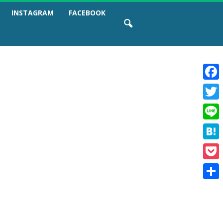
INSTAGRAM
FACEBOOK
F
a
T
c
w
e
L
i
b
i
t
o
H
n
t
o
a
e
e
k
P
t
r
o
e
共
c
n
有
k
a
e
t