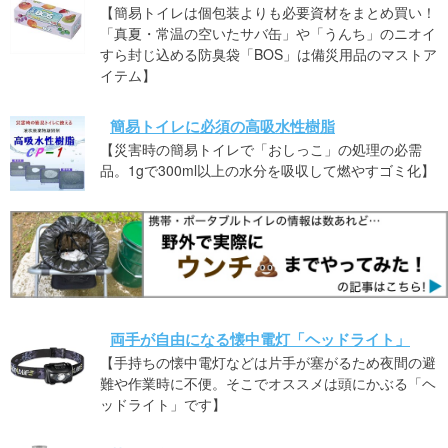
【簡易トイレは個包装よりも必要資材をまとめ買い！
「真夏・常温の空いたサバ缶」や「うんち」のニオイ
すら封じ込める防臭袋「BOS」は備災用品のマストア
イテム】
簡易トイレに必須の高吸水性樹脂
【災害時の簡易トイレで「おしっこ」の処理の必需
品。1gで300ml以上の水分を吸収して燃やすゴミ化】
両手が自由になる懐中電灯「ヘッドライト」
【手持ちの懐中電灯などは片手が塞がるため夜間の避
難や作業時に不便。そこでオススメは頭にかぶる「ヘ
ッドライト」です】