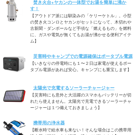
焚き火台+ヤカンの一体型でお湯を簡単に沸か
す！
【アウトドア派には馴染みの「ケリーケトル」。小型
の焚き火コンロとヤカンがセットになって、木切れや
古新聞・ダンボールなど手頃な「燃えるもの」を燃料
に、ガスや電気が無くてもお湯が沸かせる便利アイテ
ム】
災害時やキャンプでの電源確保はポータブル電源
【いきなりの停電時にも１〜２日は家電が使えるポー
タブル電源があれば安心。キャンプにも重宝します】
太陽光で充電するソーラーチャージャー
【災害時にも意外と大活躍のスマホもバッテリーが切
れたら使えません。太陽光で充電できるソーラーチャ
ージャーは１つ備えておきましょう】
携帯用の浄水器
【断水時で給水車も来ない！そんな場合はこの携帯用