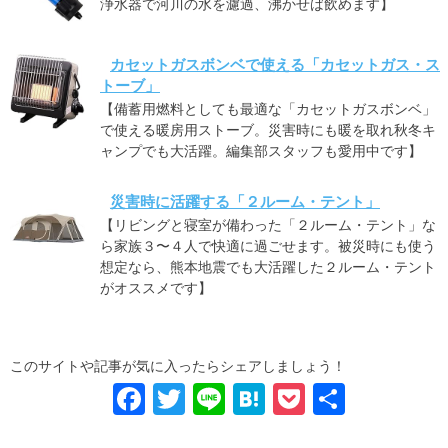
浄水器で河川の水を濾過、沸かせば飲めます】
カセットガスボンベで使える「カセットガス・ス
トーブ」
【備蓄用燃料としても最適な「カセットガスボンベ」
で使える暖房用ストーブ。災害時にも暖を取れ秋冬キ
ャンプでも大活躍。編集部スタッフも愛用中です】
災害時に活躍する「２ルーム・テント」
【リビングと寝室が備わった「２ルーム・テント」な
ら家族３〜４人で快適に過ごせます。被災時にも使う
想定なら、熊本地震でも大活躍した２ルーム・テント
がオススメです】
このサイトや記事が気に入ったらシェアしましょう！
F
T
Li
H
P
共
a
wi
n
at
o
有