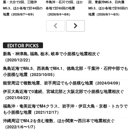
葉・大分で2回、三陸沖
半島沖・石川で2回、ほか
回、青森沖M5.8、日向灘
M5.3、ほか各地で計44回の
各地で計65回の地震
M5.3、ほか各地で計83回の
地震（2026/8/7〜8/9）
（2026/8/4〜8/6）
地震（2026/8/1〜8/3）
EDITOR PICKS
新島・神津島, 福島, 栃木, 岐阜で小規模な地震相次ぐ
（2020/12/22）
鳥島近海でM6.5、西表島でM4.1、徳島北部・千葉沖・石狩中部でも
小規模な地震（2023/10/05）
能登周辺で複数地震、岩手周辺でも小規模な地震（2024/04/09）
伊豆大島近海で3連続、宮城北部と大阪北部で小規模な地震相次ぐ
（2021/04/22）
福島沖・奄美近海でM4クラス、岩手沖・伊豆大島・京都・トカラで
も小規模な地震（2021/12/17）
沖縄周辺でM4.2を含む複数、ほか関東〜西日本で地震相次ぐ
（2022/1/6〜1/7）