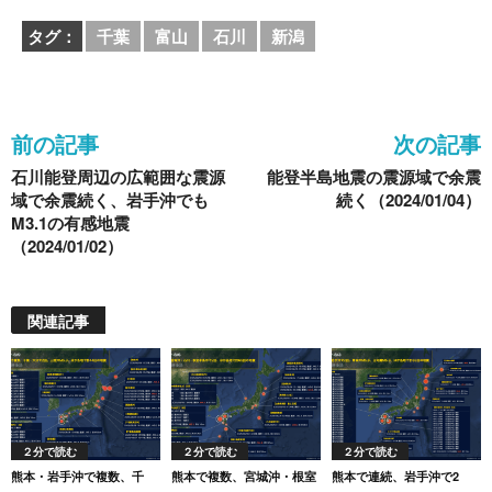
c
tt
e
e
ck
タグ：
千葉
富山
石川
新潟
e
er
n
et
b
a
o
前の記事
次の記事
o
石川能登周辺の広範囲な震源
能登半島地震の震源域で余震
k
域で余震続く、岩手沖でも
続く（2024/01/04）
M3.1の有感地震
（2024/01/02）
関連記事
２分で読む
２分で読む
２分で読む
熊本・岩手沖で複数、千
熊本で複数、宮城沖・根室
熊本で連続、岩手沖で2