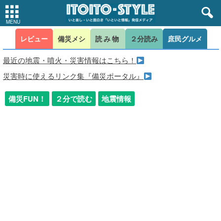
レビュー
備災メシ
読み物
２分読み
庶民グルメ
最近の地震・噴火・災害情報はこちら！
災害時に使えるリンク集『備災ポータル』
備災FUN！
２分で読む
地震情報