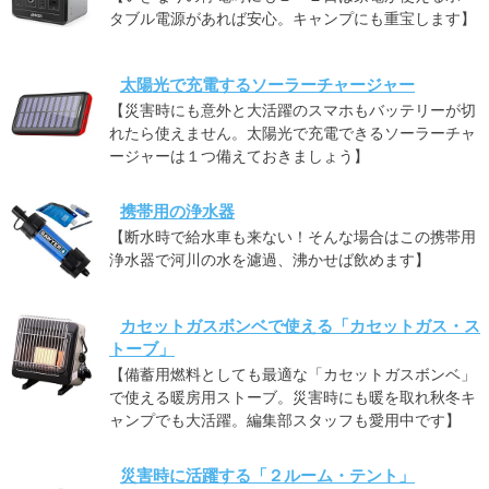
タブル電源があれば安心。キャンプにも重宝します】
太陽光で充電するソーラーチャージャー
【災害時にも意外と大活躍のスマホもバッテリーが切
れたら使えません。太陽光で充電できるソーラーチャ
ージャーは１つ備えておきましょう】
携帯用の浄水器
【断水時で給水車も来ない！そんな場合はこの携帯用
浄水器で河川の水を濾過、沸かせば飲めます】
カセットガスボンベで使える「カセットガス・ス
トーブ」
【備蓄用燃料としても最適な「カセットガスボンベ」
で使える暖房用ストーブ。災害時にも暖を取れ秋冬キ
ャンプでも大活躍。編集部スタッフも愛用中です】
災害時に活躍する「２ルーム・テント」