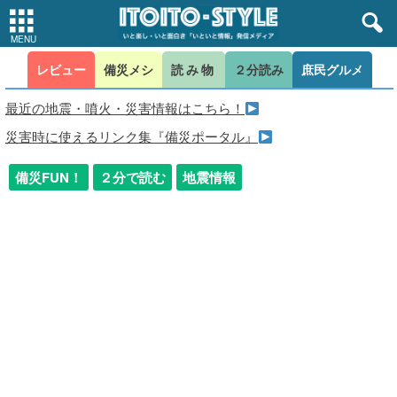
レビュー
備災メシ
読み物
２分読み
庶民グルメ
最近の地震・噴火・災害情報はこちら！
災害時に使えるリンク集『備災ポータル』
備災FUN！
２分で読む
地震情報