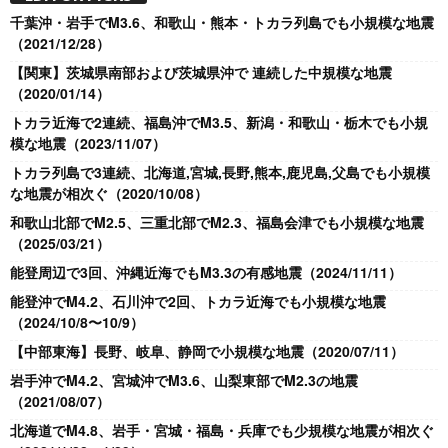
千葉沖・岩手でM3.6、和歌山・熊本・トカラ列島でも小規模な地震
（2021/12/28）
【関東】茨城県南部および茨城県沖で 連続した中規模な地震
（2020/01/14）
トカラ近海で2連続、福島沖でM3.5、新潟・和歌山・栃木でも小規
模な地震（2023/11/07）
トカラ列島で3連続、北海道,宮城,長野,熊本,鹿児島,父島でも小規模
な地震が相次ぐ（2020/10/08）
和歌山北部でM2.5、三重北部でM2.3、福島会津でも小規模な地震
（2025/03/21）
能登周辺で3回、沖縄近海でもM3.3の有感地震（2024/11/11）
能登沖でM4.2、石川沖で2回、トカラ近海でも小規模な地震
（2024/10/8〜10/9）
【中部東海】長野、岐阜、静岡で小規模な地震（2020/07/11）
岩手沖でM4.2、宮城沖でM3.6、山梨東部でM2.3の地震
（2021/08/07）
北海道でM4.8、岩手・宮城・福島・兵庫でも少規模な地震が相次ぐ