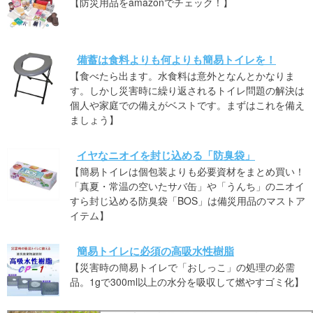
【防災用品をamazonでチェック！】
備蓄は食料よりも何よりも簡易トイレを！
【食べたら出ます。水食料は意外となんとかなりま
す。しかし災害時に繰り返されるトイレ問題の解決は
個人や家庭での備えがベストです。まずはこれを備え
ましょう】
イヤなニオイを封じ込める「防臭袋」
【簡易トイレは個包装よりも必要資材をまとめ買い！
「真夏・常温の空いたサバ缶」や「うんち」のニオイ
すら封じ込める防臭袋「BOS」は備災用品のマストア
イテム】
簡易トイレに必須の高吸水性樹脂
【災害時の簡易トイレで「おしっこ」の処理の必需
品。1gで300ml以上の水分を吸収して燃やすゴミ化】