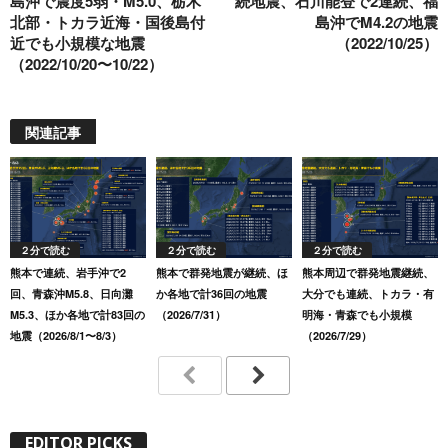
島沖で震度5弱・M5.0、栃木
続地震、石川能登で2連続、福
北部・トカラ近海・国後島付
島沖でM4.2の地震
近でも小規模な地震
（2022/10/25）
（2022/10/20〜10/22）
関連記事
２分で読む
２分で読む
２分で読む
熊本で連続、岩手沖で2
熊本で群発地震が継続、ほ
熊本周辺で群発地震継続、
回、青森沖M5.8、日向灘
か各地で計36回の地震
大分でも連続、トカラ・有
M5.3、ほか各地で計83回の
（2026/7/31）
明海・青森でも小規模
地震（2026/8/1〜8/3）
（2026/7/29）
EDITOR PICKS