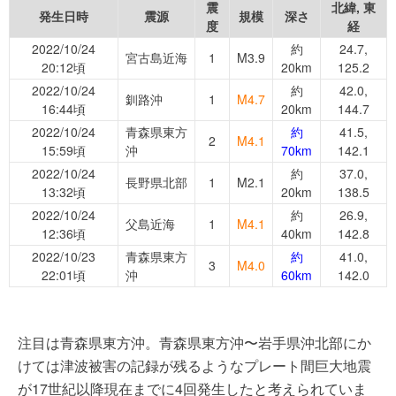
震
北緯, 東
発生日時
震源
規模
深さ
度
経
2022/10/24
約
24.7,
宮古島近海
1
M3.9
20:12頃
20km
125.2
2022/10/24
約
42.0,
釧路沖
1
M4.7
16:44頃
20km
144.7
2022/10/24
青森県東方
約
41.5,
2
M4.1
15:59頃
沖
70km
142.1
2022/10/24
約
37.0,
長野県北部
1
M2.1
13:32頃
20km
138.5
2022/10/24
約
26.9,
父島近海
1
M4.1
12:36頃
40km
142.8
2022/10/23
青森県東方
約
41.0,
3
M4.0
22:01頃
沖
60km
142.0
注目は青森県東方沖。青森県東方沖〜岩手県沖北部にか
けては津波被害の記録が残るようなプレート間巨大地震
が17世紀以降現在までに4回発生したと考えられていま