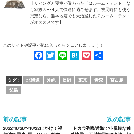
【リビングと寝室が備わった「２ルーム・テント」な
ら家族３〜４人で快適に過ごせます。被災時にも使う
想定なら、熊本地震でも大活躍した２ルーム・テント
がオススメです】
このサイトや記事が気に入ったらシェアしましょう！
F
T
Li
H
P
共
a
wi
n
at
o
有
c
tt
e
e
ck
タグ：
北海道
沖縄
長野
東京
青森
宮古島
e
er
n
et
父島
b
a
o
o
前の記事
次の記事
k
2022/10/20〜10/22にかけて福
トカラ列島近海で小規模な連