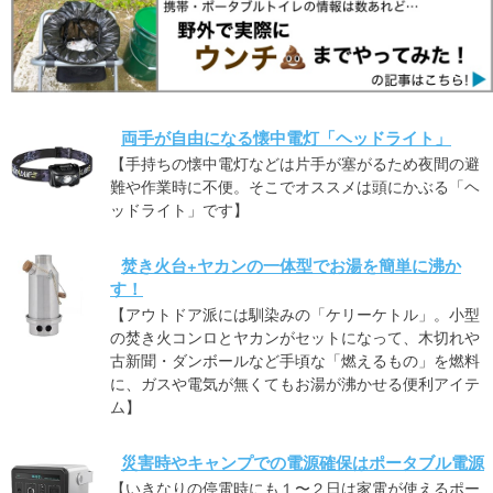
両手が自由になる懐中電灯「ヘッドライト」
【手持ちの懐中電灯などは片手が塞がるため夜間の避
難や作業時に不便。そこでオススメは頭にかぶる「ヘ
ッドライト」です】
焚き火台+ヤカンの一体型でお湯を簡単に沸か
す！
【アウトドア派には馴染みの「ケリーケトル」。小型
の焚き火コンロとヤカンがセットになって、木切れや
古新聞・ダンボールなど手頃な「燃えるもの」を燃料
に、ガスや電気が無くてもお湯が沸かせる便利アイテ
ム】
災害時やキャンプでの電源確保はポータブル電源
【いきなりの停電時にも１〜２日は家電が使えるポー