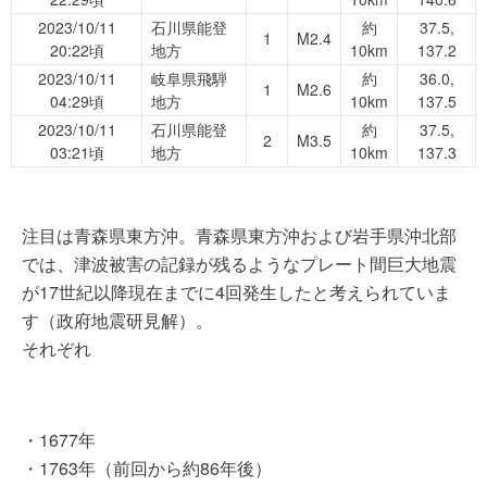
2023/10/11
石川県能登
約
37.5,
1
M2.4
20:22頃
地方
10km
137.2
2023/10/11
岐阜県飛騨
約
36.0,
1
M2.6
04:29頃
地方
10km
137.5
2023/10/11
石川県能登
約
37.5,
2
M3.5
03:21頃
地方
10km
137.3
注目は青森県東方沖。青森県東方沖および岩手県沖北部
では、津波被害の記録が残るようなプレート間巨大地震
が17世紀以降現在までに4回発生したと考えられていま
す（政府地震研見解）。
それぞれ
・1677年
・1763年（前回から約86年後）