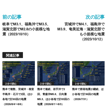
b
a
o
前の記事
次の記事
o
岐阜でM3.1、福島沖でM3.5、
宮城沖でM4.1、福島沖で
k
滋賀北部でM2.8の小規模な地
M3.9、奄美近海・滋賀北部で
震（2023/10/10）
も小規模な地震
（2023/10/12）
関連記事
２分で読む
２分で読む
２分で読む
熊本で複数、宮城沖・根室
熊本で連続、岩手沖で2
熊本で群発地震が継続、ほ
半島沖・石川で2回、ほか
回、青森沖M5.8、日向灘
か各地で計36回の地震
各地で計65回の地震
M5.3、ほか各地で計83回の
（2026/7/31）
（2026/8/4〜8/6）
地震（2026/8/1〜8/3）