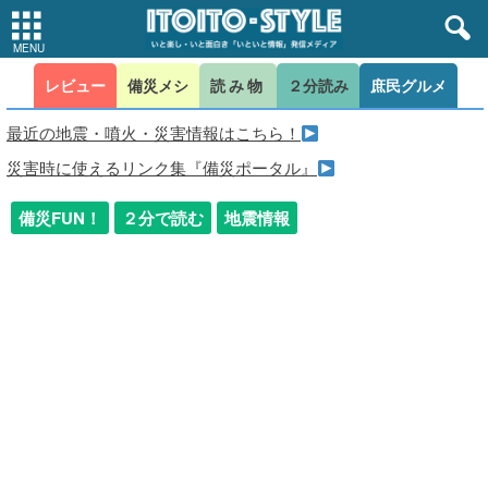
レビュー
備災メシ
読み物
２分読み
庶民グルメ
最近の地震・噴火・災害情報はこちら！
災害時に使えるリンク集『備災ポータル』
備災FUN！
２分で読む
地震情報