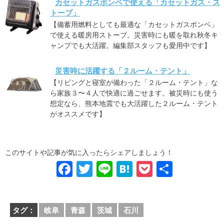
カセットガスボンベで使える「カセットガス・ス
トーブ」
【備蓄用燃料としても最適な「カセットガスボンベ」
で使える暖房用ストーブ。災害時にも暖を取れ秋冬キ
ャンプでも大活躍。編集部スタッフも愛用中です】
災害時に活躍する「２ルーム・テント」
【リビングと寝室が備わった「２ルーム・テント」な
ら家族３〜４人で快適に過ごせます。被災時にも使う
想定なら、熊本地震でも大活躍した２ルーム・テント
がオススメです】
このサイトや記事が気に入ったらシェアしましょう！
F
T
Li
H
P
共
a
wi
n
at
o
有
c
tt
e
e
ck
タグ：
岐阜
青森
茨城
石川
e
er
n
et