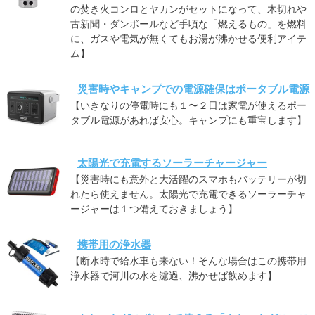
の焚き火コンロとヤカンがセットになって、木切れや
古新聞・ダンボールなど手頃な「燃えるもの」を燃料
に、ガスや電気が無くてもお湯が沸かせる便利アイテ
ム】
災害時やキャンプでの電源確保はポータブル電源
【いきなりの停電時にも１〜２日は家電が使えるポー
タブル電源があれば安心。キャンプにも重宝します】
太陽光で充電するソーラーチャージャー
【災害時にも意外と大活躍のスマホもバッテリーが切
れたら使えません。太陽光で充電できるソーラーチャ
ージャーは１つ備えておきましょう】
携帯用の浄水器
【断水時で給水車も来ない！そんな場合はこの携帯用
浄水器で河川の水を濾過、沸かせば飲めます】