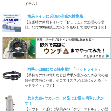
イテム】
簡易トイレに必須の高吸水性樹脂
【災害時の簡易トイレで「おしっこ」の処理の必需
品。1gで300ml以上の水分を吸収して燃やすゴミ化】
両手が自由になる懐中電灯「ヘッドライト」
【手持ちの懐中電灯などは片手が塞がるため夜間の避
難や作業時に不便。そこでオススメは頭にかぶる「ヘ
ッドライト」です】
焚き火台+ヤカンの一体型でお湯を簡単に沸か
す！
【アウトドア派には馴染みの「ケリーケトル」。小型