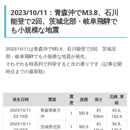
2023/10/11：青森沖でM3.8、石川
能登で2回、茨城北部・岐阜飛騨で
も小規模な地震
2023/10/11は青森沖でM3.8、石川能登で2回、茨城北
部・岐阜飛騨でも小規模な地震が発生。
それぞれを時系列で列挙すると次の通りです（記事公開
時点までの最新順）
震
北緯, 東
発生日時
震源
規模
深さ
度
経
2023/10/11
青森県東方
約
40.6,
1
M3.8
23:10頃
沖
50km
142.4
2023/10/11
約
36.8,
茨城県北部
1
M2.8
22:29頃
10km
140.6