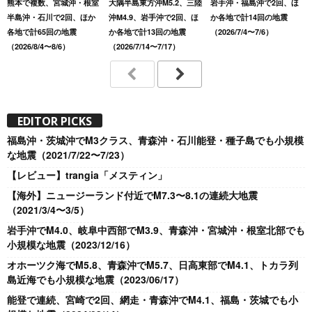
熊本で複数、宮城沖・根室
大隅半島東方沖M5.2、三陸
岩手沖・福島沖で2回、ほ
半島沖・石川で2回、ほか
沖M4.9、岩手沖で2回、ほ
か各地で計14回の地震
各地で計65回の地震
か各地で計13回の地震
（2026/7/4〜7/6）
（2026/8/4〜8/6）
（2026/7/14〜7/17）
EDITOR PICKS
福島沖・茨城沖でM3クラス、青森沖・石川能登・種子島でも小規模
な地震（2021/7/22〜7/23）
【レビュー】trangia「メスティン」
【海外】ニュージーランド付近でM7.3〜8.1の連続大地震
（2021/3/4〜3/5）
岩手沖でM4.0、岐阜中西部でM3.9、青森沖・宮城沖・根室北部でも
小規模な地震（2023/12/16）
オホーツク海でM5.8、青森沖でM5.7、日高東部でM4.1、トカラ列
島近海でも小規模な地震（2023/06/17）
能登で連続、宮崎で2回、網走・青森沖でM4.1、福島・茨城でも小