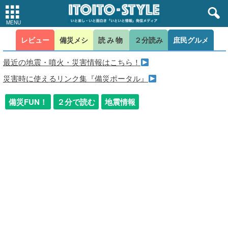
レビュー
備災メシ
読み物
２分読み
庶民グルメ
最近の地震・噴火・災害情報はこちら！
災害時に使えるリンク集『備災ポータル』
備災FUN！
２分で読む
地震情報