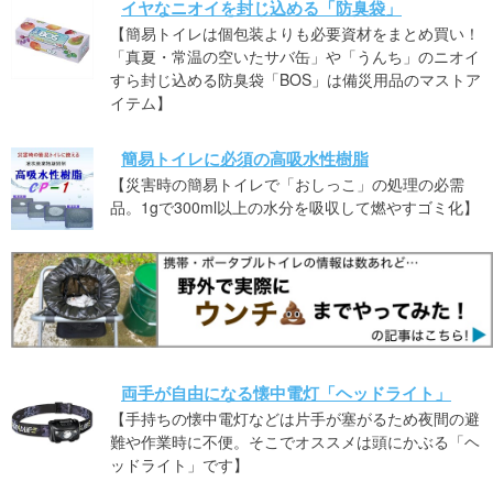
イヤなニオイを封じ込める「防臭袋」
【簡易トイレは個包装よりも必要資材をまとめ買い！
「真夏・常温の空いたサバ缶」や「うんち」のニオイ
すら封じ込める防臭袋「BOS」は備災用品のマストア
イテム】
簡易トイレに必須の高吸水性樹脂
【災害時の簡易トイレで「おしっこ」の処理の必需
品。1gで300ml以上の水分を吸収して燃やすゴミ化】
両手が自由になる懐中電灯「ヘッドライト」
【手持ちの懐中電灯などは片手が塞がるため夜間の避
難や作業時に不便。そこでオススメは頭にかぶる「ヘ
ッドライト」です】