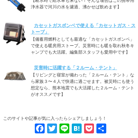
【断水時で給水車も来ない！そんな場合はこの携帯用
浄水器で河川の水を濾過、沸かせば飲めます】
カセットガスボンベで使える「カセットガス・ス
トーブ」
【備蓄用燃料としても最適な「カセットガスボンベ」
で使える暖房用ストーブ。災害時にも暖を取れ秋冬キ
ャンプでも大活躍。編集部スタッフも愛用中です】
災害時に活躍する「２ルーム・テント」
【リビングと寝室が備わった「２ルーム・テント」な
ら家族３〜４人で快適に過ごせます。被災時にも使う
想定なら、熊本地震でも大活躍した２ルーム・テント
がオススメです】
このサイトや記事が気に入ったらシェアしましょう！
F
T
Li
H
P
共