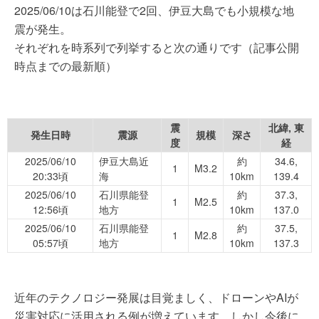
2025/06/10は石川能登で2回、伊豆大島でも小規模な地
震が発生。
それぞれを時系列で列挙すると次の通りです（記事公開
時点までの最新順）
震
北緯, 東
発生日時
震源
規模
深さ
度
経
2025/06/10
伊豆大島近
約
34.6,
1
M3.2
20:33頃
海
10km
139.4
2025/06/10
石川県能登
約
37.3,
1
M2.5
12:56頃
地方
10km
137.0
2025/06/10
石川県能登
約
37.5,
1
M2.8
05:57頃
地方
10km
137.3
近年のテクノロジー発展は目覚ましく、ドローンやAIが
災害対応に活用される例が増えています。しかし今後に