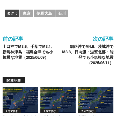
a
wi
n
at
o
有
c
tt
e
e
ck
タグ：
東京
伊豆大島
石川
e
er
n
et
b
a
o
前の記事
次の記事
o
山口沖でM3.6、千葉でM3.1、
釧路沖でM4.6、茨城沖で
k
新島神津島・福島会津でも小
M3.8、日向灘・滋賀北部・能
規模な地震（2025/06/09）
登でも小規模な地震
（2025/06/11）
関連記事
２分で読む
２分で読む
２分で読む