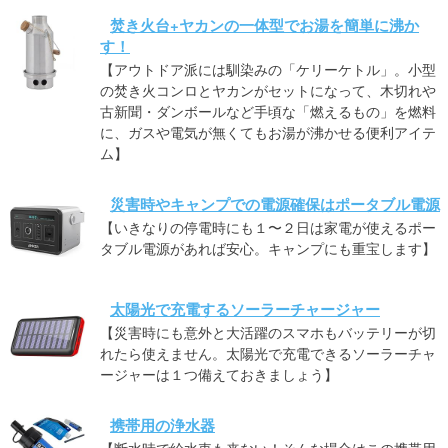
焚き火台+ヤカンの一体型でお湯を簡単に沸か
す！
【アウトドア派には馴染みの「ケリーケトル」。小型
の焚き火コンロとヤカンがセットになって、木切れや
古新聞・ダンボールなど手頃な「燃えるもの」を燃料
に、ガスや電気が無くてもお湯が沸かせる便利アイテ
ム】
災害時やキャンプでの電源確保はポータブル電源
【いきなりの停電時にも１〜２日は家電が使えるポー
タブル電源があれば安心。キャンプにも重宝します】
太陽光で充電するソーラーチャージャー
【災害時にも意外と大活躍のスマホもバッテリーが切
れたら使えません。太陽光で充電できるソーラーチャ
ージャーは１つ備えておきましょう】
携帯用の浄水器