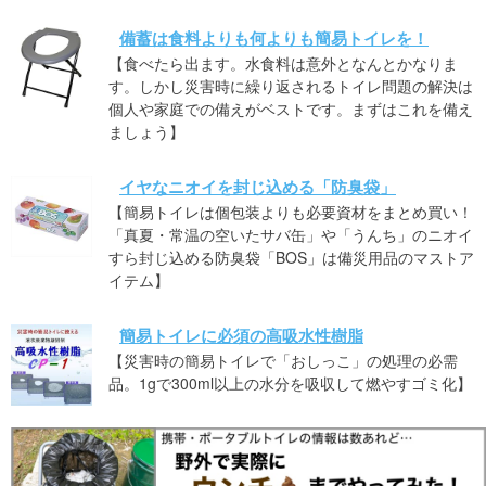
備蓄は食料よりも何よりも簡易トイレを！
【食べたら出ます。水食料は意外となんとかなりま
す。しかし災害時に繰り返されるトイレ問題の解決は
個人や家庭での備えがベストです。まずはこれを備え
ましょう】
イヤなニオイを封じ込める「防臭袋」
【簡易トイレは個包装よりも必要資材をまとめ買い！
「真夏・常温の空いたサバ缶」や「うんち」のニオイ
すら封じ込める防臭袋「BOS」は備災用品のマストア
イテム】
簡易トイレに必須の高吸水性樹脂
【災害時の簡易トイレで「おしっこ」の処理の必需
品。1gで300ml以上の水分を吸収して燃やすゴミ化】