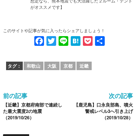
想定なら、熊本地震でも大活躍した２ルーム・テント
がオススメです】
このサイトや記事が気に入ったらシェアしましょう！
F
T
Li
H
P
共
a
wi
n
at
o
有
c
tt
e
e
ck
タグ：
和歌山
大阪
京都
近畿
e
er
n
et
b
a
o
前の記事
次の記事
o
【近畿】京都府南部で連続し
【鹿児島】口永良部島、噴火
k
た最大震度2の地震
警戒レベル3へ引き上げ
（2019/10/26）
（2019/10/28）