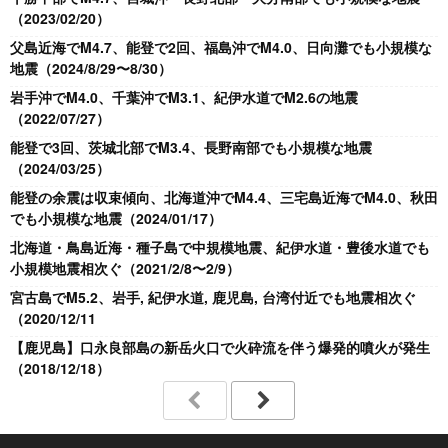
（2023/02/20）
父島近海でM4.7、能登で2回、福島沖でM4.0、日向灘でも小規模な
地震（2024/8/29〜8/30）
岩手沖でM4.0、千葉沖でM3.1、紀伊水道でM2.6の地震
（2022/07/27）
能登で3回、茨城北部でM3.4、長野南部でも小規模な地震
（2024/03/25）
能登の余震は収束傾向、北海道沖でM4.4、三宅島近海でM4.0、秋田
でも小規模な地震（2024/01/17）
北海道・鳥島近海・種子島で中規模地震、紀伊水道・豊後水道でも
小規模地震相次ぐ（2021/2/8〜2/9）
宮古島でM5.2、岩手, 紀伊水道, 鹿児島, 台湾付近でも地震相次ぐ
（2020/12/11
【鹿児島】口永良部島の新岳火口で火砕流を伴う爆発的噴火が発生
（2018/12/18）