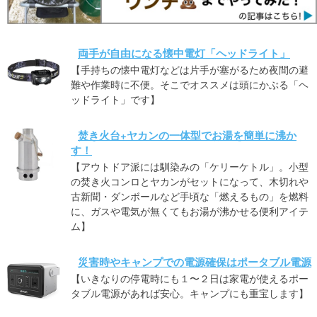
両手が自由になる懐中電灯「ヘッドライト」
【手持ちの懐中電灯などは片手が塞がるため夜間の避
難や作業時に不便。そこでオススメは頭にかぶる「ヘ
ッドライト」です】
焚き火台+ヤカンの一体型でお湯を簡単に沸か
す！
【アウトドア派には馴染みの「ケリーケトル」。小型
の焚き火コンロとヤカンがセットになって、木切れや
古新聞・ダンボールなど手頃な「燃えるもの」を燃料
に、ガスや電気が無くてもお湯が沸かせる便利アイテ
ム】
災害時やキャンプでの電源確保はポータブル電源
【いきなりの停電時にも１〜２日は家電が使えるポー
タブル電源があれば安心。キャンプにも重宝します】