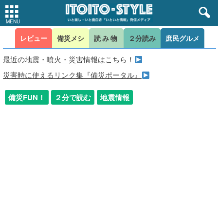
レビュー
備災メシ
読み物
２分読み
庶民グルメ
最近の地震・噴火・災害情報はこちら！
災害時に使えるリンク集『備災ポータル』
備災FUN！
２分で読む
地震情報