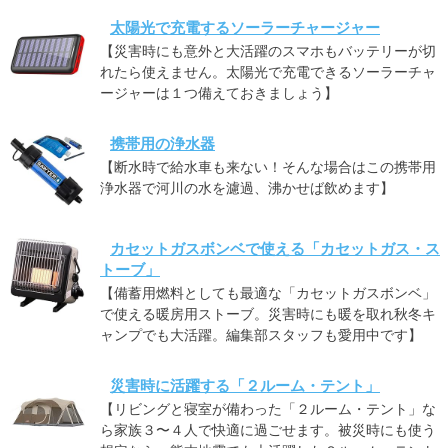
太陽光で充電するソーラーチャージャー
【災害時にも意外と大活躍のスマホもバッテリーが切
れたら使えません。太陽光で充電できるソーラーチャ
ージャーは１つ備えておきましょう】
携帯用の浄水器
【断水時で給水車も来ない！そんな場合はこの携帯用
浄水器で河川の水を濾過、沸かせば飲めます】
カセットガスボンベで使える「カセットガス・ス
トーブ」
【備蓄用燃料としても最適な「カセットガスボンベ」
で使える暖房用ストーブ。災害時にも暖を取れ秋冬キ
ャンプでも大活躍。編集部スタッフも愛用中です】
災害時に活躍する「２ルーム・テント」
【リビングと寝室が備わった「２ルーム・テント」な
ら家族３〜４人で快適に過ごせます。被災時にも使う