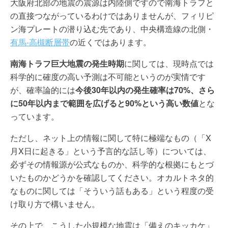
大阪府北部の地震の震源は内陸側ですので南海トラフと
の直接つながっているわけではありませんが、フィリピ
ン海プレートの潜り込む先であり、中央構造線の北側・
有馬-高槻断層帯
の近くではあります。
南海トラフ巨大地震の発生時期
に関しては、現時点では
科学的に確度の高い予測は不可能というのが実情です
が、確率論的には
今後30年以内の発生確率は70%、さら
に50年以内まで範囲を広げると90%という高い数値
とな
っています。
ただし、ネット上の情報に関して特に極端なもの（「X
月X日に起きる」という予言的な話し等）については、
必ずその情報源が公式なものか、科学的な根拠にもとづ
いたものかどうかを確認してください。オカルトネタ的
なものに関しては「そういう話もある」という程度の受
け取り方で構いません。
その上で、こうした小規模な地震は「備えのキッカケ」