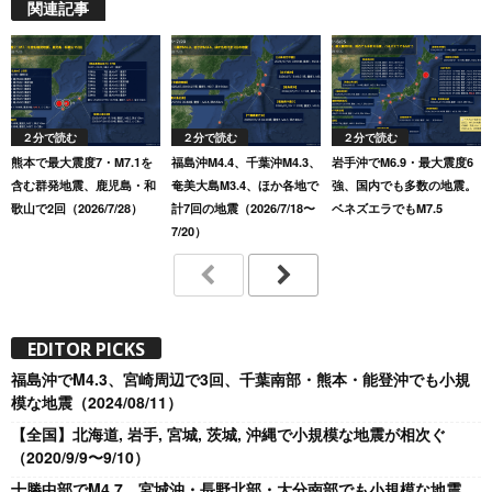
関連記事
２分で読む
２分で読む
２分で読む
熊本で最大震度7・M7.1を
福島沖M4.4、千葉沖M4.3、
岩手沖でM6.9・最大震度6
含む群発地震、鹿児島・和
奄美大島M3.4、ほか各地で
強、国内でも多数の地震。
歌山で2回（2026/7/28）
計7回の地震（2026/7/18〜
ベネズエラでもM7.5
7/20）
EDITOR PICKS
福島沖でM4.3、宮崎周辺で3回、千葉南部・熊本・能登沖でも小規
模な地震（2024/08/11）
【全国】北海道, 岩手, 宮城, 茨城, 沖縄で小規模な地震が相次ぐ
（2020/9/9〜9/10）
十勝中部でM4.7、宮城沖・長野北部・大分南部でも小規模な地震