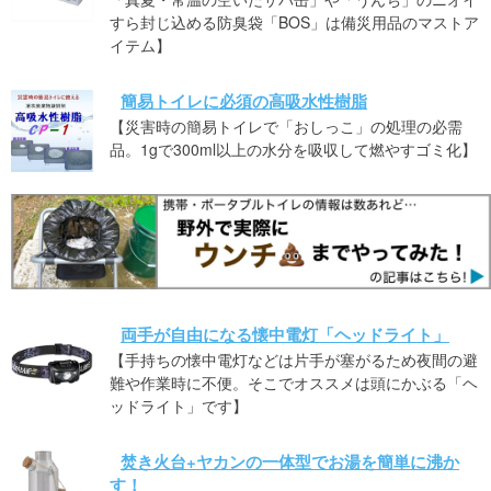
すら封じ込める防臭袋「BOS」は備災用品のマストア
イテム】
簡易トイレに必須の高吸水性樹脂
【災害時の簡易トイレで「おしっこ」の処理の必需
品。1gで300ml以上の水分を吸収して燃やすゴミ化】
両手が自由になる懐中電灯「ヘッドライト」
【手持ちの懐中電灯などは片手が塞がるため夜間の避
難や作業時に不便。そこでオススメは頭にかぶる「ヘ
ッドライト」です】
焚き火台+ヤカンの一体型でお湯を簡単に沸か
す！