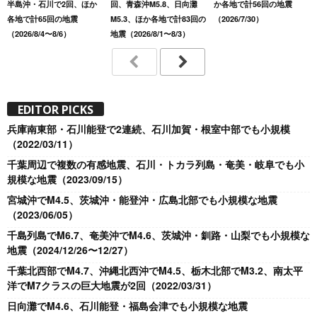
半島沖・石川で2回、ほか
回、青森沖M5.8、日向灘
か各地で計56回の地震
各地で計65回の地震
M5.3、ほか各地で計83回の
（2026/7/30）
（2026/8/4〜8/6）
地震（2026/8/1〜8/3）
EDITOR PICKS
兵庫南東部・石川能登で2連続、石川加賀・根室中部でも小規模
（2022/03/11）
千葉周辺で複数の有感地震、石川・トカラ列島・奄美・岐阜でも小
規模な地震（2023/09/15）
宮城沖でM4.5、茨城沖・能登沖・広島北部でも小規模な地震
（2023/06/05）
千島列島でM6.7、奄美沖でM4.6、茨城沖・釧路・山梨でも小規模な
地震（2024/12/26〜12/27）
千葉北西部でM4.7、沖縄北西沖でM4.5、栃木北部でM3.2、南太平
洋でM7クラスの巨大地震が2回（2022/03/31）
日向灘でM4.6、石川能登・福島会津でも小規模な地震