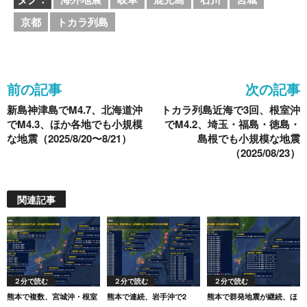
e
er
n
et
京都
トカラ列島
b
a
o
o
前の記事
次の記事
k
新島神津島でM4.7、北海道沖
トカラ列島近海で3回、根室沖
でM4.3、ほか各地でも小規模
でM4.2、埼玉・福島・徳島・
な地震（2025/8/20〜8/21）
島根でも小規模な地震
（2025/08/23）
関連記事
２分で読む
２分で読む
２分で読む
熊本で複数、宮城沖・根室
熊本で連続、岩手沖で2
熊本で群発地震が継続、ほ