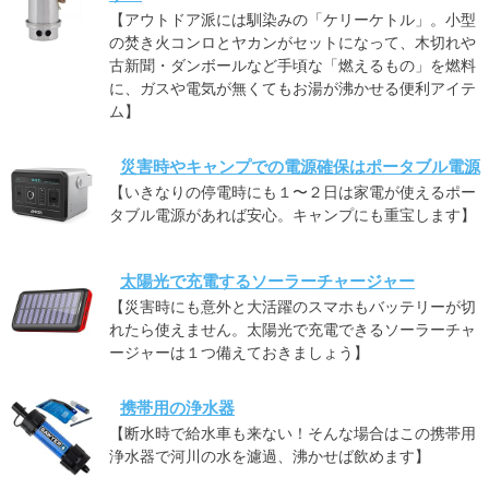
【アウトドア派には馴染みの「ケリーケトル」。小型
の焚き火コンロとヤカンがセットになって、木切れや
古新聞・ダンボールなど手頃な「燃えるもの」を燃料
に、ガスや電気が無くてもお湯が沸かせる便利アイテ
ム】
災害時やキャンプでの電源確保はポータブル電源
【いきなりの停電時にも１〜２日は家電が使えるポー
タブル電源があれば安心。キャンプにも重宝します】
太陽光で充電するソーラーチャージャー
【災害時にも意外と大活躍のスマホもバッテリーが切
れたら使えません。太陽光で充電できるソーラーチャ
ージャーは１つ備えておきましょう】
携帯用の浄水器
【断水時で給水車も来ない！そんな場合はこの携帯用
浄水器で河川の水を濾過、沸かせば飲めます】