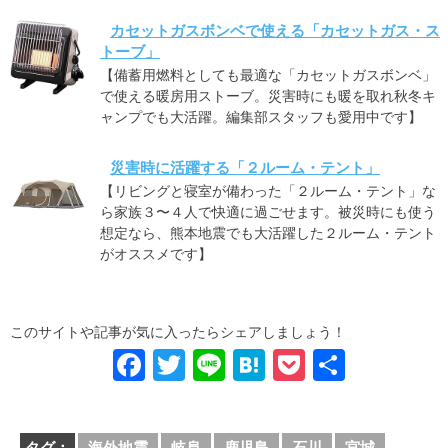
カセットガスボンベで使える「カセットガス・ス
トーブ」
【備蓄用燃料としても最適な「カセットガスボンベ」
で使える暖房用ストーブ。災害時にも暖を取れ秋冬キ
ャンプでも大活躍。編集部スタッフも愛用中です】
災害時に活躍する「２ルーム・テント」
【リビングと寝室が備わった「２ルーム・テント」な
ら家族３〜４人で快適に過ごせます。被災時にも使う
想定なら、熊本地震でも大活躍した２ルーム・テント
がオススメです】
このサイトや記事が気に入ったらシェアしましょう！
F
T
Li
H
P
共
a
wi
n
at
o
有
c
tt
e
e
ck
タグ：
海外地震
岐阜
鹿児島
石川
宮城