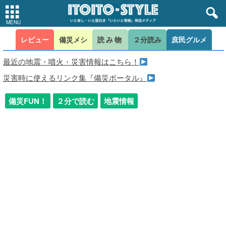
レビュー
備災メシ
読み物
２分読み
庶民グルメ
最近の地震・噴火・災害情報はこちら！
災害時に使えるリンク集『備災ポータル』
備災FUN！
２分で読む
地震情報