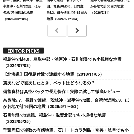
半島沖・石川で2回、ほか
回、青森沖M5.8、日向灘
か各地で計36回の地震
各地で計65回の地震
M5.3、ほか各地で計83回の
（2026/7/31）
（2026/8/4〜8/6）
地震（2026/8/1〜8/3）
EDITOR PICKS
福島沖でM4.0、鳥取中部・浦河沖・石川能登でも小規模な地震
（2024/07/03）
【北海道】国後島付近で連続する地震（2018/11/05）
震災などで被災したとき、ペットはどうなるの？
備蓄食料は真空パックで長期保存！実際に試して徹底レビュー
奈良M5.7、長野で連続、茨城沖・岩手沖で2回、台湾付近M5.3、ほ
か各地で計16回の地震（2026/5/1〜5/3）
石川能登で3連続、福島沖・滋賀北部でも小規模な地震
（2022/05/25）
千葉周辺で複数の有感地震、石川・トカラ列島・奄美・岐阜でも小