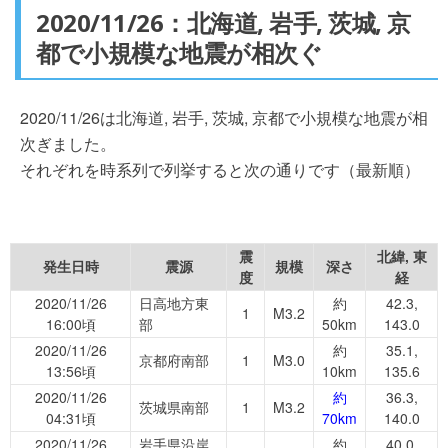
2020/11/26：北海道, 岩手, 茨城, 京
都で小規模な地震が相次ぐ
2020/11/26は北海道, 岩手, 茨城, 京都で小規模な地震が相
次ぎました。
それぞれを時系列で列挙すると次の通りです（最新順）
震
北緯, 東
発生日時
震源
規模
深さ
度
経
2020/11/26
日高地方東
約
42.3,
1
M3.2
16:00頃
部
50km
143.0
2020/11/26
約
35.1,
京都府南部
1
M3.0
13:56頃
10km
135.6
2020/11/26
約
36.3,
茨城県南部
1
M3.2
04:31頃
70km
140.0
2020/11/26
岩手県沿岸
約
40.0,