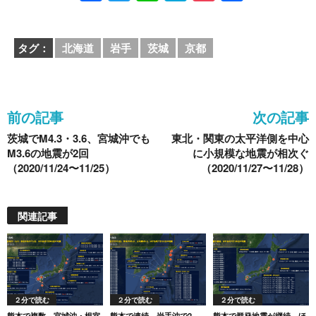
a
wi
n
at
o
有
c
tt
e
e
ck
タグ：
北海道
岩手
茨城
京都
e
er
n
et
b
a
o
前の記事
次の記事
o
茨城でM4.3・3.6、宮城沖でも
東北・関東の太平洋側を中心
k
M3.6の地震が2回
に小規模な地震が相次ぐ
（2020/11/24〜11/25）
（2020/11/27〜11/28）
関連記事
２分で読む
２分で読む
２分で読む
熊本で複数、宮城沖・根室
熊本で連続、岩手沖で2
熊本で群発地震が継続、ほ