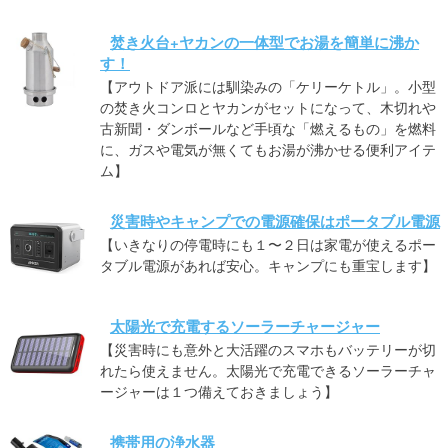
焚き火台+ヤカンの一体型でお湯を簡単に沸か
す！
【アウトドア派には馴染みの「ケリーケトル」。小型
の焚き火コンロとヤカンがセットになって、木切れや
古新聞・ダンボールなど手頃な「燃えるもの」を燃料
に、ガスや電気が無くてもお湯が沸かせる便利アイテ
ム】
災害時やキャンプでの電源確保はポータブル電源
【いきなりの停電時にも１〜２日は家電が使えるポー
タブル電源があれば安心。キャンプにも重宝します】
太陽光で充電するソーラーチャージャー
【災害時にも意外と大活躍のスマホもバッテリーが切
れたら使えません。太陽光で充電できるソーラーチャ
ージャーは１つ備えておきましょう】
携帯用の浄水器