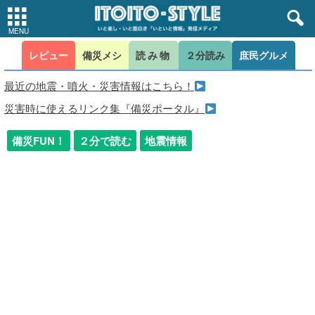
レビュー
備災メシ
読み物
２分読み
庶民グルメ
最近の地震・噴火・災害情報はこちら！
災害時に使えるリンク集『備災ポータル』
備災FUN！
２分で読む
地震情報