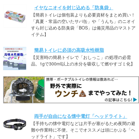
イヤなニオイを封じ込める「防臭袋」
【簡易トイレは個包装よりも必要資材をまとめ買い！
「真夏・常温の空いたサバ缶」や「うんち」のニオイ
すら封じ込める防臭袋「BOS」は備災用品のマストア
イテム】
簡易トイレに必須の高吸水性樹脂
【災害時の簡易トイレで「おしっこ」の処理の必需
品。1gで300ml以上の水分を吸収して燃やすゴミ化】
両手が自由になる懐中電灯「ヘッドライト」
【手持ちの懐中電灯などは片手が塞がるため夜間の避
難や作業時に不便。そこでオススメは頭にかぶる「ヘ
ッドライト」です】