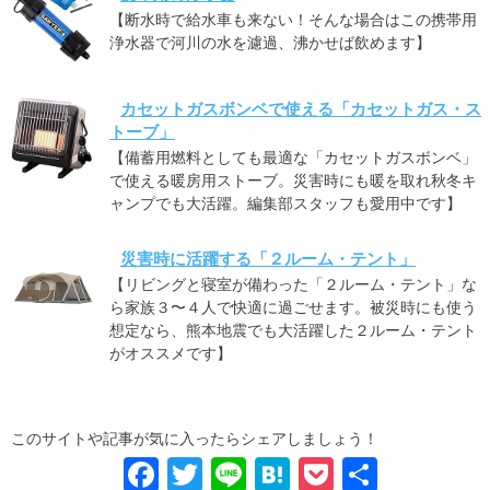
【断水時で給水車も来ない！そんな場合はこの携帯用
浄水器で河川の水を濾過、沸かせば飲めます】
カセットガスボンベで使える「カセットガス・ス
トーブ」
【備蓄用燃料としても最適な「カセットガスボンベ」
で使える暖房用ストーブ。災害時にも暖を取れ秋冬キ
ャンプでも大活躍。編集部スタッフも愛用中です】
災害時に活躍する「２ルーム・テント」
【リビングと寝室が備わった「２ルーム・テント」な
ら家族３〜４人で快適に過ごせます。被災時にも使う
想定なら、熊本地震でも大活躍した２ルーム・テント
がオススメです】
このサイトや記事が気に入ったらシェアしましょう！
F
T
Li
H
P
共