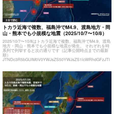
２分で読む
トカラ近海で複数、福島沖でM4.9、渡島地方・岡
山・熊本でも小規模な地震（2025/10/7〜10/8）
2025/10/7〜10/8はトカラ近海で複数、福島沖でM4.9、渡島
地方・岡山・熊本でも小規模な地震が発生。 それぞれを時
系列で列挙すると次の通りです（記事公開時点までの最新
順）
JTNDc3R5bGUlM0V0YWJsZS50YWJsZS1lcWRhdGFzJTI
wdGglN0J0ZXh0LWFsaWduJTNBY2VudGVyJTNCJTdELm
NlbnRlclBvaW50JTdCdGV4dC1hbGlnbiUzQWxlZnQlM0IlN
0QlM0MlMkZzdHlsZSUzRSUzQ3RhYmxlJTIwY2xhc3MlM0
QlMjJ0YWJsZSUyMHRhYmxlLWVxZGF0YXMlMjIlMjBzdHl
sZSUzRCUyMnRleHQtYWxpZ24lM0FjZW50ZXIlM0IlMjIlM0
UlM0N0aGVhZCUzRSUzQ3RyJTIwc3R5bGUlM0QlMjJiYW
NrZ3JvdW5kLWNvbG9yJTNBJTIzZGRkJTNCJTIyJTNFJTN
DdGglM0UlRTclOTklQkElRTclOTQlOUYlRTYlOTclQTUlRT
YlOTklODIlM0MlMkZ0aCUzRSUzQ3RoJTNFJUU5JTlDJTg
3JUU2JUJBJTkwJTNDJTJGdGglM0UlM0N0aCUzRSVFOS
U5QyU4NyVFNSVCQSVBNiUzQyUyRnRoJTNFJTNDdGgl