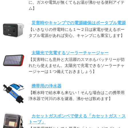
に、ガスや電気が無くてもお湯が沸かせる便利アイテ
ム】
災害時やキャンプでの電源確保はポータブル電源
【いきなりの停電時にも１〜２日は家電が使えるポー
タブル電源があれば安心。キャンプにも重宝します】
太陽光で充電するソーラーチャージャー
【災害時にも意外と大活躍のスマホもバッテリーが切
れたら使えません。太陽光で充電できるソーラーチャ
ージャーは１つ備えておきましょう】
携帯用の浄水器
【断水時で給水車も来ない！そんな場合はこの携帯用
浄水器で河川の水を濾過、沸かせば飲めます】
カセットガスボンベで使える「カセットガス・ス
トーブ」