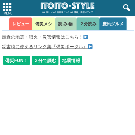
レビュー
備災メシ
読み物
２分読み
庶民グルメ
最近の地震・噴火・災害情報はこちら！
災害時に使えるリンク集『備災ポータル』
備災FUN！
２分で読む
地震情報