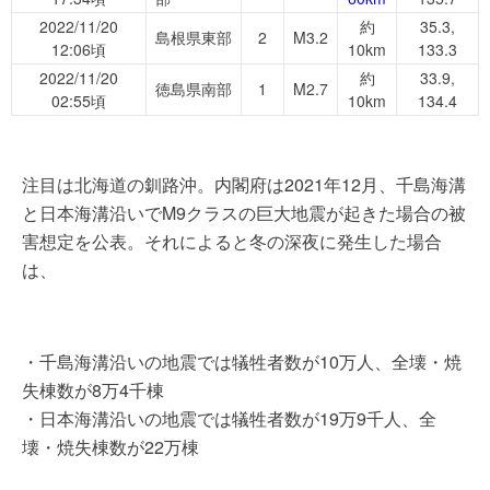
2022/11/20
約
35.3,
島根県東部
2
M3.2
12:06頃
10km
133.3
2022/11/20
約
33.9,
徳島県南部
1
M2.7
02:55頃
10km
134.4
注目は北海道の釧路沖。内閣府は2021年12月、千島海溝
と日本海溝沿いでM9クラスの巨大地震が起きた場合の被
害想定を公表。それによると冬の深夜に発生した場合
は、
・千島海溝沿いの地震では犠牲者数が10万人、全壊・焼
失棟数が8万4千棟
・日本海溝沿いの地震では犠牲者数が19万9千人、全
壊・焼失棟数が22万棟