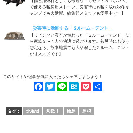
【備蓄用燃料としても最適な「カセットガスボンベ」
で使える暖房用ストーブ。災害時にも暖を取れ秋冬キ
ャンプでも大活躍。編集部スタッフも愛用中です】
災害時に活躍する「２ルーム・テント」
【リビングと寝室が備わった「２ルーム・テント」な
ら家族３〜４人で快適に過ごせます。被災時にも使う
想定なら、熊本地震でも大活躍した２ルーム・テント
がオススメです】
このサイトや記事が気に入ったらシェアしましょう！
F
T
Li
H
P
共
a
wi
n
at
o
有
c
tt
e
e
ck
タグ：
北海道
和歌山
徳島
島根
e
er
n
et
b
a