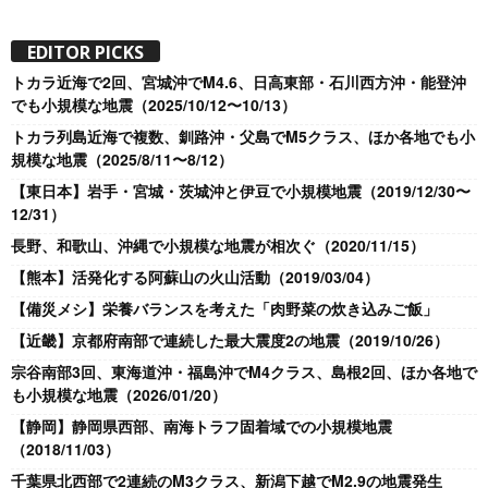
EDITOR PICKS
トカラ近海で2回、宮城沖でM4.6、日高東部・石川西方沖・能登沖
でも小規模な地震（2025/10/12〜10/13）
トカラ列島近海で複数、釧路沖・父島でM5クラス、ほか各地でも小
規模な地震（2025/8/11〜8/12）
【東日本】岩手・宮城・茨城沖と伊豆で小規模地震（2019/12/30〜
12/31）
長野、和歌山、沖縄で小規模な地震が相次ぐ（2020/11/15）
【熊本】活発化する阿蘇山の火山活動（2019/03/04）
【備災メシ】栄養バランスを考えた「肉野菜の炊き込みご飯」
【近畿】京都府南部で連続した最大震度2の地震（2019/10/26）
宗谷南部3回、東海道沖・福島沖でM4クラス、島根2回、ほか各地で
も小規模な地震（2026/01/20）
【静岡】静岡県西部、南海トラフ固着域での小規模地震
（2018/11/03）
千葉県北西部で2連続のM3クラス、新潟下越でM2.9の地震発生