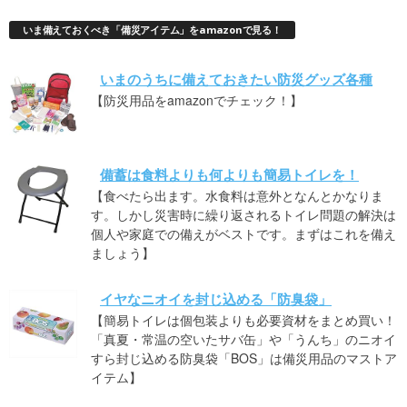
いま備えておくべき「備災アイテム」をamazonで見る！
いまのうちに備えておきたい防災グッズ各種
【防災用品をamazonでチェック！】
備蓄は食料よりも何よりも簡易トイレを！
【食べたら出ます。水食料は意外となんとかなりま
す。しかし災害時に繰り返されるトイレ問題の解決は
個人や家庭での備えがベストです。まずはこれを備え
ましょう】
イヤなニオイを封じ込める「防臭袋」
【簡易トイレは個包装よりも必要資材をまとめ買い！
「真夏・常温の空いたサバ缶」や「うんち」のニオイ
すら封じ込める防臭袋「BOS」は備災用品のマストア
イテム】