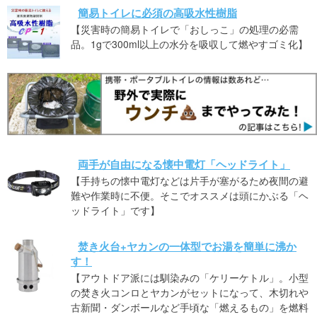
簡易トイレに必須の高吸水性樹脂
【災害時の簡易トイレで「おしっこ」の処理の必需
品。1gで300ml以上の水分を吸収して燃やすゴミ化】
両手が自由になる懐中電灯「ヘッドライト」
【手持ちの懐中電灯などは片手が塞がるため夜間の避
難や作業時に不便。そこでオススメは頭にかぶる「ヘ
ッドライト」です】
焚き火台+ヤカンの一体型でお湯を簡単に沸か
す！
【アウトドア派には馴染みの「ケリーケトル」。小型
の焚き火コンロとヤカンがセットになって、木切れや
古新聞・ダンボールなど手頃な「燃えるもの」を燃料