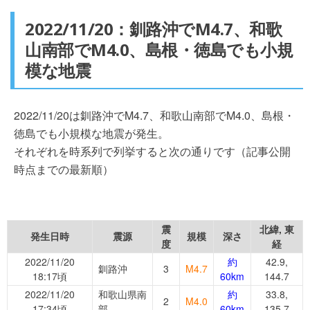
2022/11/20：釧路沖でM4.7、和歌
山南部でM4.0、島根・徳島でも小規
模な地震
2022/11/20は釧路沖でM4.7、和歌山南部でM4.0、島根・
徳島でも小規模な地震が発生。
それぞれを時系列で列挙すると次の通りです（記事公開
時点までの最新順）
震
北緯, 東
発生日時
震源
規模
深さ
度
経
2022/11/20
約
42.9,
釧路沖
3
M4.7
18:17頃
60km
144.7
2022/11/20
和歌山県南
約
33.8,
2
M4.0
17:34頃
部
60km
135.7