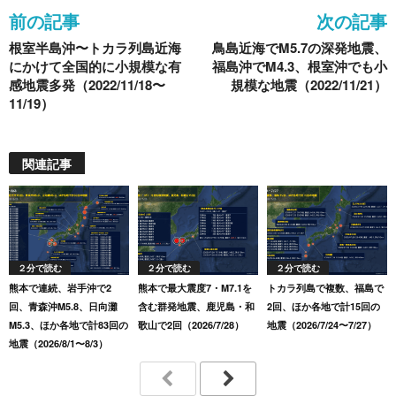
o
前の記事
次の記事
o
根室半島沖〜トカラ列島近海
鳥島近海でM5.7の深発地震、
k
にかけて全国的に小規模な有
福島沖でM4.3、根室沖でも小
感地震多発（2022/11/18〜
規模な地震（2022/11/21）
11/19）
関連記事
２分で読む
２分で読む
２分で読む
熊本で連続、岩手沖で2
熊本で最大震度7・M7.1を
トカラ列島で複数、福島で
回、青森沖M5.8、日向灘
含む群発地震、鹿児島・和
2回、ほか各地で計15回の
M5.3、ほか各地で計83回の
歌山で2回（2026/7/28）
地震（2026/7/24〜7/27）
地震（2026/8/1〜8/3）