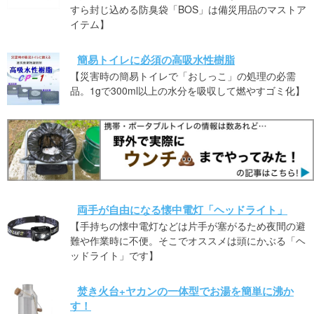
すら封じ込める防臭袋「BOS」は備災用品のマストア
イテム】
簡易トイレに必須の高吸水性樹脂
【災害時の簡易トイレで「おしっこ」の処理の必需
品。1gで300ml以上の水分を吸収して燃やすゴミ化】
両手が自由になる懐中電灯「ヘッドライト」
【手持ちの懐中電灯などは片手が塞がるため夜間の避
難や作業時に不便。そこでオススメは頭にかぶる「ヘ
ッドライト」です】
焚き火台+ヤカンの一体型でお湯を簡単に沸か
す！