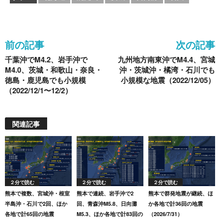
e
er
n
et
b
a
o
前の記事
次の記事
o
千葉沖でM4.2、岩手沖で
九州地方南東沖でM4.4、宮城
k
M4.0、茨城・和歌山・奈良・
沖・茨城沖・橘湾・石川でも
徳島・鹿児島でも小規模
小規模な地震（2022/12/05）
（2022/12/1〜12/2）
関連記事
２分で読む
２分で読む
２分で読む
熊本で複数、宮城沖・根室
熊本で連続、岩手沖で2
熊本で群発地震が継続、ほ
半島沖・石川で2回、ほか
回、青森沖M5.8、日向灘
か各地で計36回の地震
各地で計65回の地震
M5.3、ほか各地で計83回の
（2026/7/31）