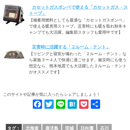
カセットガスボンベで使える「カセットガス・ス
トーブ」
【備蓄用燃料としても最適な「カセットガスボンベ」
で使える暖房用ストーブ。災害時にも暖を取れ秋冬キ
ャンプでも大活躍。編集部スタッフも愛用中です】
災害時に活躍する「２ルーム・テント」
【リビングと寝室が備わった「２ルーム・テント」な
ら家族３〜４人で快適に過ごせます。被災時にも使う
想定なら、熊本地震でも大活躍した２ルーム・テント
がオススメです】
このサイトや記事が気に入ったらシェアしましょう！
F
T
Li
H
P
共
a
wi
n
at
o
有
c
tt
e
e
ck
タグ：
北海道
鹿児島
茨城
日向灘
石川