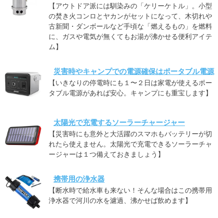
【アウトドア派には馴染みの「ケリーケトル」。小型
の焚き火コンロとヤカンがセットになって、木切れや
古新聞・ダンボールなど手頃な「燃えるもの」を燃料
に、ガスや電気が無くてもお湯が沸かせる便利アイテ
ム】
災害時やキャンプでの電源確保はポータブル電源
【いきなりの停電時にも１〜２日は家電が使えるポー
タブル電源があれば安心。キャンプにも重宝します】
太陽光で充電するソーラーチャージャー
【災害時にも意外と大活躍のスマホもバッテリーが切
れたら使えません。太陽光で充電できるソーラーチャ
ージャーは１つ備えておきましょう】
携帯用の浄水器
【断水時で給水車も来ない！そんな場合はこの携帯用
浄水器で河川の水を濾過、沸かせば飲めます】