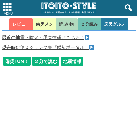
レビュー
備災メシ
読み物
２分読み
庶民グルメ
最近の地震・噴火・災害情報はこちら！
災害時に使えるリンク集『備災ポータル』
備災FUN！
２分で読む
地震情報