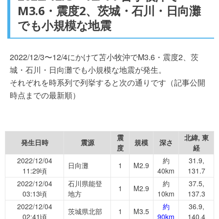
M3.6・震度2、茨城・石川・日向灘
でも小規模な地震
2022/12/3〜12/4にかけて苫小牧沖でM3.6・震度2、茨
城・石川・日向灘でも小規模な地震が発生。
それぞれを時系列で列挙すると次の通りです（記事公開
時点までの最新順）
震
北緯, 東
発生日時
震源
規模
深さ
度
経
2022/12/04
約
31.9,
日向灘
1
M2.9
11:29頃
40km
131.7
2022/12/04
石川県能登
約
37.5,
1
M2.9
03:13頃
地方
10km
137.3
2022/12/04
約
36.9,
茨城県北部
1
M3.5
02:41頃
90km
140.4