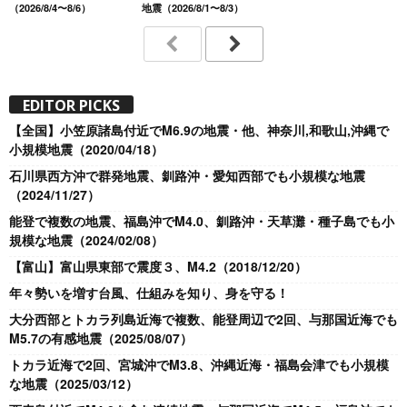
（2026/8/4〜8/6）
地震（2026/8/1〜8/3）
EDITOR PICKS
【全国】小笠原諸島付近でM6.9の地震・他、神奈川,和歌山,沖縄で
小規模地震（2020/04/18）
石川県西方沖で群発地震、釧路沖・愛知西部でも小規模な地震
（2024/11/27）
能登で複数の地震、福島沖でM4.0、釧路沖・天草灘・種子島でも小
規模な地震（2024/02/08）
【富山】富山県東部で震度３、M4.2（2018/12/20）
年々勢いを増す台風、仕組みを知り、身を守る！
大分西部とトカラ列島近海で複数、能登周辺で2回、与那国近海でも
M5.7の有感地震（2025/08/07）
トカラ近海で2回、宮城沖でM3.8、沖縄近海・福島会津でも小規模
な地震（2025/03/12）