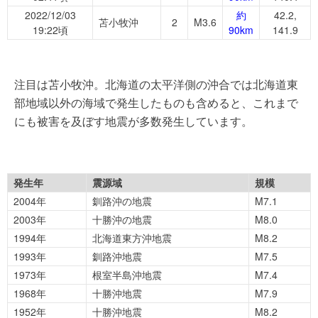
2022/12/03
約
42.2,
苫小牧沖
2
M3.6
19:22頃
90km
141.9
注目は苫小牧沖。北海道の太平洋側の沖合では北海道東
部地域以外の海域で発生したものも含めると、これまで
にも被害を及ぼす地震が多数発生しています。
発生年
震源域
規模
2004年
釧路沖の地震
M7.1
2003年
十勝沖の地震
M8.0
1994年
北海道東方沖地震
M8.2
1993年
釧路沖地震
M7.5
1973年
根室半島沖地震
M7.4
1968年
十勝沖地震
M7.9
1952年
十勝沖地震
M8.2