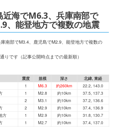
硫黄島近海でM6.3、兵庫南部で
2.9、能登地方で複数の地震
3、兵庫南部でM3.4、鹿児島でM2.9、能登地方で複数の
通りです（記事公開時点までの最新順）
震度
規模
深さ
北緯, 東経
1
M6.3
約260km
22.2, 143.0
方
1
M2.8
約10km
37.5, 137.3
2
M3.1
約10km
37.2, 136.6
方
2
M2.9
約10km
37.4, 136.9
地方
1
M2.9
約10km
31.8, 130.7
方
1
M2.7
約10km
37.4, 137.0