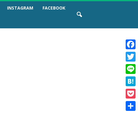
INSTAGRAM
FACEBOOK
F
a
T
c
w
e
L
i
b
i
t
o
H
n
t
o
a
e
e
k
P
t
r
o
e
共
c
n
有
k
a
e
t