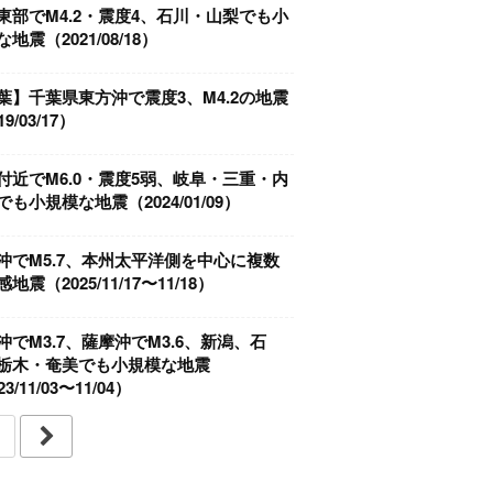
東部でM4.2・震度4、石川・山梨でも小
地震（2021/08/18）
葉】千葉県東方沖で震度3、M4.2の地震
9/03/17）
付近でM6.0・震度5弱、岐阜・三重・内
も小規模な地震（2024/01/09）
沖でM5.7、本州太平洋側を中心に複数
地震（2025/11/17〜11/18）
沖でM3.7、薩摩沖でM3.6、新潟、石
栃木・奄美でも小規模な地震
3/11/03〜11/04）