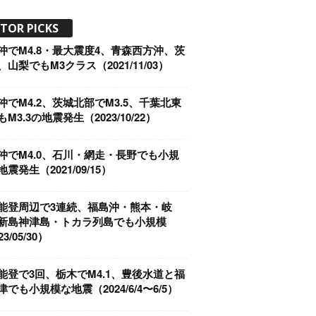
ITOR PICKS
沖でM4.8・最大震度4、青森西方沖、茨
山梨でもM3クラス（2021/11/03）
沖でM4.2、茨城北部でM3.5、千葉北東
M3.3の地震発生（2023/10/22）
沖でM4.0、石川・網走・長野でも小規
震発生（2021/09/15）
能登周辺で3連続、福島沖・熊本・岐
新島神津島・トカラ列島でも小規模
3/05/30）
能登で3回、栃木でM4.1、豊後水道と福
でも小規模な地震（2024/6/4〜6/5）