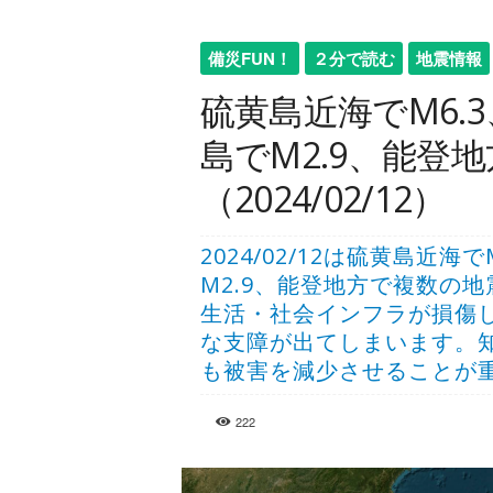
備災FUN！
２分で読む
地震情報
硫黄島近海でM6.
島でM2.9、能登
（2024/02/12）
2024/02/12は硫黄島近海
M2.9、能登地方で複数の
生活・社会インフラが損傷
な支障が出てしまいます。
も被害を減少させることが
222