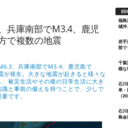
ED
福島
3、兵庫南部でM3.4、鹿児
城沖、
地方で複数の地震
岩手
部でも
千葉
でM6.3、兵庫南部でM3.4、鹿児島で
模な地
地震が発生。大きな地震が起きると様々な
し、被災生活やその後の日常生活に大き
石川
知識と事前の備えを持つことで、少しで
阜・
重要です。
（202
石川
島会津