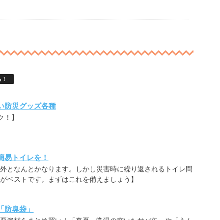
る！
い防災グッズ各種
ク！】
簡易トイレを！
外となんとかなります。しかし災害時に繰り返されるトイレ問
がベストです。まずはこれを備えましょう】
「防臭袋」
要資材をまとめ買い！「真夏・常温の空いたサバ缶」や「うん