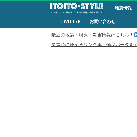
備
地震情報
災
生
TWITTER
お問い合わせ
活
最近の地震・噴火・災害情報はこちら！
災害時に使えるリンク集『備災ポータル