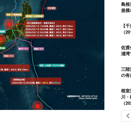
島根
規模な
【千
（201
佐渡
浦湾で
三陸
の有感
根室
川・
（202