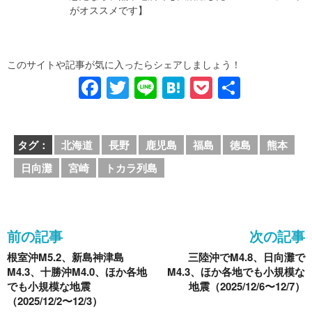
がオススメです】
このサイトや記事が気に入ったらシェアしましょう！
F
T
Li
H
P
共
a
wi
n
at
o
有
c
tt
e
e
ck
タグ：
北海道
長野
鹿児島
福島
徳島
熊本
e
er
n
et
日向灘
宮崎
トカラ列島
b
a
o
o
前の記事
次の記事
k
根室沖M5.2、新島神津島
三陸沖でM4.8、日向灘で
M4.3、十勝沖M4.0、ほか各地
M4.3、ほか各地でも小規模な
でも小規模な地震
地震（2025/12/6〜12/7）
（2025/12/2〜12/3）