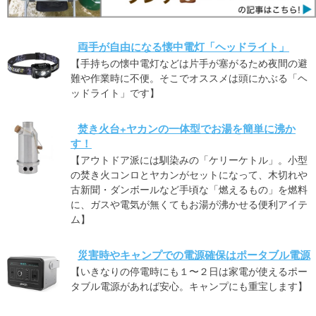
両手が自由になる懐中電灯「ヘッドライト」
【手持ちの懐中電灯などは片手が塞がるため夜間の避
難や作業時に不便。そこでオススメは頭にかぶる「ヘ
ッドライト」です】
焚き火台+ヤカンの一体型でお湯を簡単に沸か
す！
【アウトドア派には馴染みの「ケリーケトル」。小型
の焚き火コンロとヤカンがセットになって、木切れや
古新聞・ダンボールなど手頃な「燃えるもの」を燃料
に、ガスや電気が無くてもお湯が沸かせる便利アイテ
ム】
災害時やキャンプでの電源確保はポータブル電源
【いきなりの停電時にも１〜２日は家電が使えるポー
タブル電源があれば安心。キャンプにも重宝します】