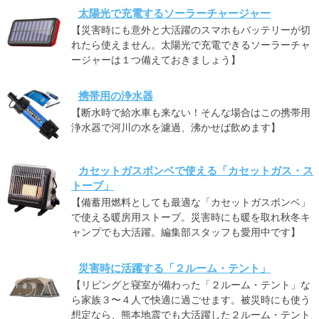
太陽光で充電するソーラーチャージャー
【災害時にも意外と大活躍のスマホもバッテリーが切
れたら使えません。太陽光で充電できるソーラーチャ
ージャーは１つ備えておきましょう】
携帯用の浄水器
【断水時で給水車も来ない！そんな場合はこの携帯用
浄水器で河川の水を濾過、沸かせば飲めます】
カセットガスボンベで使える「カセットガス・ス
トーブ」
【備蓄用燃料としても最適な「カセットガスボンベ」
で使える暖房用ストーブ。災害時にも暖を取れ秋冬キ
ャンプでも大活躍。編集部スタッフも愛用中です】
災害時に活躍する「２ルーム・テント」
【リビングと寝室が備わった「２ルーム・テント」な
ら家族３〜４人で快適に過ごせます。被災時にも使う
想定なら、熊本地震でも大活躍した２ルーム・テント