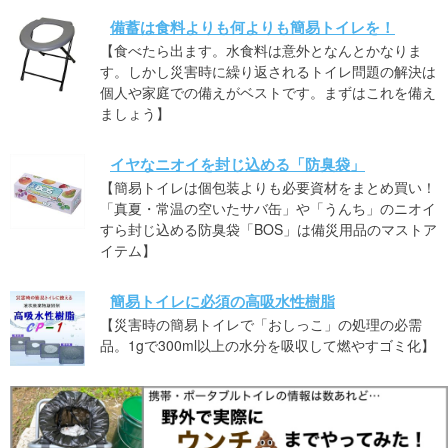
備蓄は食料よりも何よりも簡易トイレを！
【食べたら出ます。水食料は意外となんとかなりま
す。しかし災害時に繰り返されるトイレ問題の解決は
個人や家庭での備えがベストです。まずはこれを備え
ましょう】
イヤなニオイを封じ込める「防臭袋」
【簡易トイレは個包装よりも必要資材をまとめ買い！
「真夏・常温の空いたサバ缶」や「うんち」のニオイ
すら封じ込める防臭袋「BOS」は備災用品のマストア
イテム】
簡易トイレに必須の高吸水性樹脂
【災害時の簡易トイレで「おしっこ」の処理の必需
品。1gで300ml以上の水分を吸収して燃やすゴミ化】