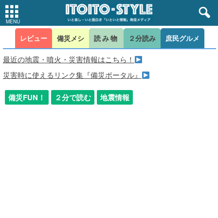
レビュー
備災メシ
読み物
２分読み
庶民グルメ
最近の地震・噴火・災害情報はこちら！
災害時に使えるリンク集『備災ポータル』
備災FUN！
２分で読む
地震情報