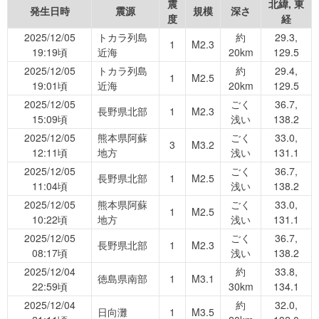
震
北緯, 東
発生日時
震源
規模
深さ
度
経
2025/12/05
トカラ列島
約
29.3,
1
M2.3
19:19頃
近海
20km
129.5
2025/12/05
トカラ列島
約
29.4,
1
M2.5
19:01頃
近海
20km
129.5
2025/12/05
ごく
36.7,
長野県北部
1
M2.3
15:09頃
浅い
138.2
2025/12/05
熊本県阿蘇
ごく
33.0,
3
M3.2
12:11頃
地方
浅い
131.1
2025/12/05
ごく
36.7,
長野県北部
1
M2.5
11:04頃
浅い
138.2
2025/12/05
熊本県阿蘇
ごく
33.0,
1
M2.5
10:22頃
地方
浅い
131.1
2025/12/05
ごく
36.7,
長野県北部
1
M2.3
08:17頃
浅い
138.2
2025/12/04
約
33.8,
徳島県南部
1
M3.1
22:59頃
30km
134.1
2025/12/04
約
32.0,
日向灘
1
M3.5