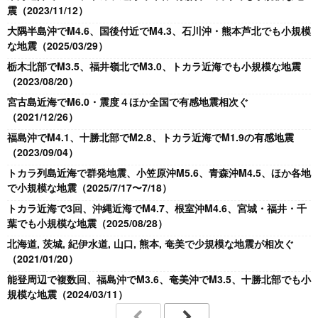
震（2023/11/12）
大隅半島沖でM4.6、国後付近でM4.3、石川沖・熊本芦北でも小規模
な地震（2025/03/29）
栃木北部でM3.5、福井嶺北でM3.0、トカラ近海でも小規模な地震
（2023/08/20）
宮古島近海でM6.0・震度４ほか全国で有感地震相次ぐ
（2021/12/26）
福島沖でM4.1、十勝北部でM2.8、トカラ近海でM1.9の有感地震
（2023/09/04）
トカラ列島近海で群発地震、小笠原沖M5.6、青森沖M4.5、ほか各地
で小規模な地震（2025/7/17〜7/18）
トカラ近海で3回、沖縄近海でM4.7、根室沖M4.6、宮城・福井・千
葉でも小規模な地震（2025/08/28）
北海道, 茨城, 紀伊水道, 山口, 熊本, 奄美で少規模な地震が相次ぐ
（2021/01/20）
能登周辺で複数回、福島沖でM3.6、奄美沖でM3.5、十勝北部でも小
規模な地震（2024/03/11）