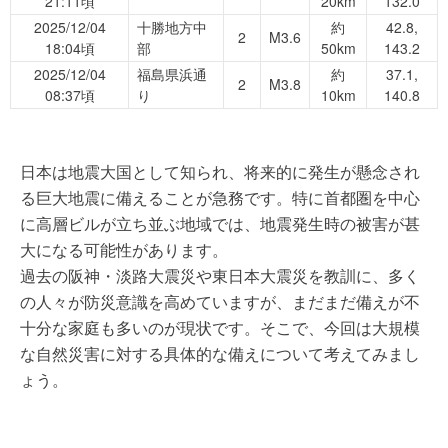
21:11頃
20km
132.0
2025/12/04
十勝地方中
約
42.8,
2
M3.6
18:04頃
部
50km
143.2
2025/12/04
福島県浜通
約
37.1,
2
M3.8
08:37頃
り
10km
140.8
日本は地震大国として知られ、将来的に発生が懸念され
る巨大地震に備えることが急務です。特に首都圏を中心
に高層ビルが立ち並ぶ地域では、地震発生時の被害が甚
大になる可能性があります。
過去の阪神・淡路大震災や東日本大震災を教訓に、多く
の人々が防災意識を高めていますが、まだまだ備えが不
十分な家庭も多いのが現状です。そこで、今回は大規模
な自然災害に対する具体的な備えについて考えてみまし
ょう。