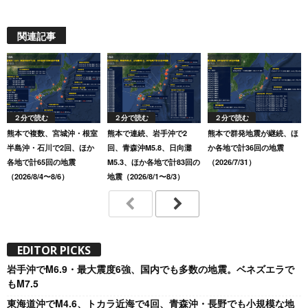
関連記事
２分で読む
２分で読む
２分で読む
熊本で複数、宮城沖・根室
熊本で連続、岩手沖で2
熊本で群発地震が継続、ほ
半島沖・石川で2回、ほか
回、青森沖M5.8、日向灘
か各地で計36回の地震
各地で計65回の地震
M5.3、ほか各地で計83回の
（2026/7/31）
（2026/8/4〜8/6）
地震（2026/8/1〜8/3）
EDITOR PICKS
岩手沖でM6.9・最大震度6強、国内でも多数の地震。ベネズエラで
もM7.5
東海道沖でM4.6、トカラ近海で4回、青森沖・長野でも小規模な地