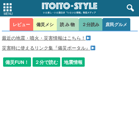
レビュー
備災メシ
読み物
２分読み
庶民グルメ
最近の地震・噴火・災害情報はこちら！
災害時に使えるリンク集『備災ポータル』
備災FUN！
２分で読む
地震情報