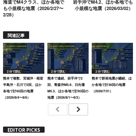
海道でM4クラス、ほか各地で
岩手沖でM4.2、ほか各地でも
も小規模な地震（2026/2/27〜
小規模な地震（2026/03/02）
2/28）
関連記事
２分で読む
２分で読む
２分で読む
熊本で複数、宮城沖・根室
熊本で連続、岩手沖で2
熊本で群発地震が継続、ほ
半島沖・石川で2回、ほか
回、青森沖M5.8、日向灘
か各地で計36回の地震
各地で計65回の地震
M5.3、ほか各地で計83回の
（2026/7/31）
（2026/8/4〜8/6）
地震（2026/8/1〜8/3）
EDITOR PICKS