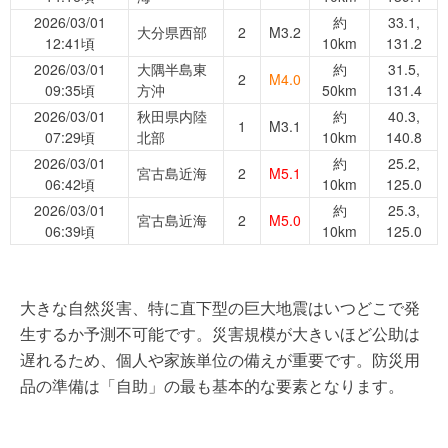
2026/03/01
約
33.1,
大分県西部
2
M3.2
12:41頃
10km
131.2
2026/03/01
大隅半島東
約
31.5,
2
M4.0
09:35頃
方沖
50km
131.4
2026/03/01
秋田県内陸
約
40.3,
1
M3.1
07:29頃
北部
10km
140.8
2026/03/01
約
25.2,
宮古島近海
2
M5.1
06:42頃
10km
125.0
2026/03/01
約
25.3,
宮古島近海
2
M5.0
06:39頃
10km
125.0
大きな自然災害、特に直下型の巨大地震はいつどこで発
生するか予測不可能です。災害規模が大きいほど公助は
遅れるため、個人や家族単位の備えが重要です。防災用
品の準備は「自助」の最も基本的な要素となります。