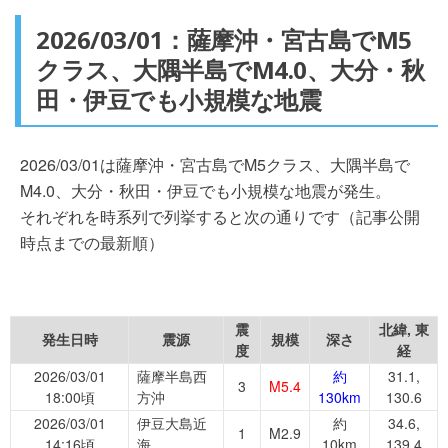
2026/03/01：薩摩沖・宮古島でM5
クラス、大隅半島でM4.0、大分・秋
田・伊豆でも小規模な地震
2026/03/01は薩摩沖・宮古島でM5クラス、大隅半島で
M4.0、大分・秋田・伊豆でも小規模な地震が発生。
それぞれを時系列で列挙すると次の通りです（記事公開
時点までの最新順）
震
北緯, 東
発生日時
震源
規模
深さ
度
経
2026/03/01
薩摩半島西
約
31.1,
3
M5.4
18:00頃
方沖
130km
130.6
2026/03/01
伊豆大島近
約
34.6,
1
M2.9
14:16頃
海
10km
139.4