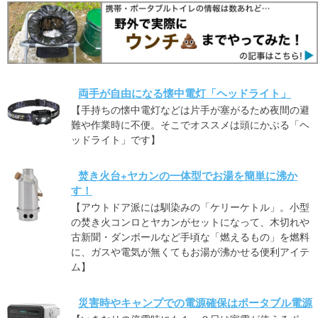
両手が自由になる懐中電灯「ヘッドライト」
【手持ちの懐中電灯などは片手が塞がるため夜間の避
難や作業時に不便。そこでオススメは頭にかぶる「ヘ
ッドライト」です】
焚き火台+ヤカンの一体型でお湯を簡単に沸か
す！
【アウトドア派には馴染みの「ケリーケトル」。小型
の焚き火コンロとヤカンがセットになって、木切れや
古新聞・ダンボールなど手頃な「燃えるもの」を燃料
に、ガスや電気が無くてもお湯が沸かせる便利アイテ
ム】
災害時やキャンプでの電源確保はポータブル電源