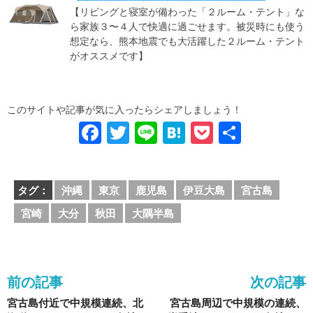
【リビングと寝室が備わった「２ルーム・テント」な
ら家族３〜４人で快適に過ごせます。被災時にも使う
想定なら、熊本地震でも大活躍した２ルーム・テント
がオススメです】
このサイトや記事が気に入ったらシェアしましょう！
F
T
Li
H
P
共
a
wi
n
at
o
有
c
tt
e
e
ck
タグ：
沖縄
東京
鹿児島
伊豆大島
宮古島
e
er
n
et
宮崎
大分
秋田
大隅半島
b
a
o
o
前の記事
次の記事
k
宮古島付近で中規模連続、北
宮古島周辺で中規模の連続、