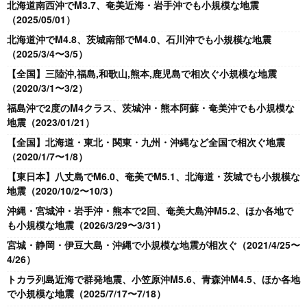
北海道南西沖でM3.7、奄美近海・岩手沖でも小規模な地震
（2025/05/01）
北海道沖でM4.8、茨城南部でM4.0、石川沖でも小規模な地震
（2025/3/4〜3/5）
【全国】三陸沖,福島,和歌山,熊本,鹿児島で相次ぐ小規模な地震
（2020/3/1〜3/2）
福島沖で2度のM4クラス、茨城沖・熊本阿蘇・奄美沖でも小規模な
地震（2023/01/21）
【全国】北海道・東北・関東・九州・沖縄など全国で相次ぐ地震
（2020/1/7〜1/8）
【東日本】八丈島でM6.0、奄美でM5.1、北海道・茨城でも小規模な
地震（2020/10/2〜10/3）
沖縄・宮城沖・岩手沖・熊本で2回、奄美大島沖M5.2、ほか各地で
も小規模な地震（2026/3/29〜3/31）
宮城・静岡・伊豆大島・沖縄で小規模な地震が相次ぐ（2021/4/25〜
4/26）
トカラ列島近海で群発地震、小笠原沖M5.6、青森沖M4.5、ほか各地
で小規模な地震（2025/7/17〜7/18）