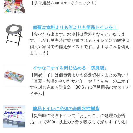
【防災用品をamazonでチェック！】
備蓄は食料よりも何よりも簡易トイレを！
【食べたら出ます。水食料は意外となんとかなりま
す。しかし災害時に繰り返されるトイレ問題の解決は
個人や家庭での備えがベストです。まずはこれを備え
ましょう】
イヤなニオイを封じ込める「防臭袋」
【簡易トイレは個包装よりも必要資材をまとめ買い！
「真夏・常温の空いたサバ缶」や「うんち」のニオイ
すら封じ込める防臭袋「BOS」は備災用品のマストア
イテム】
簡易トイレに必須の高吸水性樹脂
【災害時の簡易トイレで「おしっこ」の処理の必需
品。1gで300ml以上の水分を吸収して燃やすゴミ化】