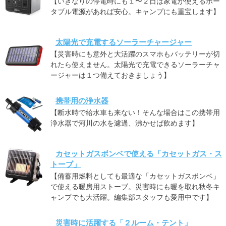
【いきなりの停電時にも１〜２日は家電が使えるポー
タブル電源があれば安心。キャンプにも重宝します】
太陽光で充電するソーラーチャージャー
【災害時にも意外と大活躍のスマホもバッテリーが切
れたら使えません。太陽光で充電できるソーラーチャ
ージャーは１つ備えておきましょう】
携帯用の浄水器
【断水時で給水車も来ない！そんな場合はこの携帯用
浄水器で河川の水を濾過、沸かせば飲めます】
カセットガスボンベで使える「カセットガス・ス
トーブ」
【備蓄用燃料としても最適な「カセットガスボンベ」
で使える暖房用ストーブ。災害時にも暖を取れ秋冬キ
ャンプでも大活躍。編集部スタッフも愛用中です】
災害時に活躍する「２ルーム・テント」