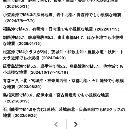
熊本でM4.6、静岡でM4.1、根室・高知・長野でも小規模な地震
（2024/05/31）
小笠原沖でM6.3の深発地震、岩手北部・青森沖でも小規模な地震
（2024/7/8〜7/9）
福島沖でM4.5、有明海・日向灘でも小規模な地震（2022/01/19）
釧路沖M5.7、岐阜飛騨M5.2、富山東部M4.7、ほか各地でも小規模
な地震（2026/01/15）
根室沖でM4クラスが2回、茨城沖・和歌山沖・豊後水道・秋田・ト
カラ近海でも小規模（2024/04/20）
硫黄島近海でM5.5、岩手沖でM5.2、鳥島近海でM5.1、他地域でも
小規模な地震（2024/10/17〜10/18）
青森三八上北・宮城沖・神奈川西部・京都北部・石川能登で小規模
な地震（2023/08/30）
島根東部でM3.6、紀伊水道・宮古島近海でも小規模な地震
（2021/08/19）
石川能登でM4.0を含む2連続、茨城南北・日高東部でもM3クラスの
地震（2022/09/25）