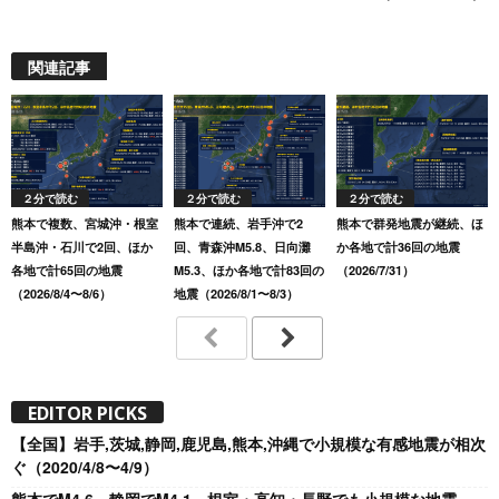
関連記事
２分で読む
２分で読む
２分で読む
熊本で複数、宮城沖・根室
熊本で連続、岩手沖で2
熊本で群発地震が継続、ほ
半島沖・石川で2回、ほか
回、青森沖M5.8、日向灘
か各地で計36回の地震
各地で計65回の地震
M5.3、ほか各地で計83回の
（2026/7/31）
（2026/8/4〜8/6）
地震（2026/8/1〜8/3）
EDITOR PICKS
【全国】岩手,茨城,静岡,鹿児島,熊本,沖縄で小規模な有感地震が相次
ぐ（2020/4/8〜4/9）