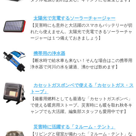
太陽光で充電するソーラーチャージャー
【災害時にも意外と大活躍のスマホもバッテリーが切
れたら使えません。太陽光で充電できるソーラーチャ
ージャーは１つ備えておきましょう】
携帯用の浄水器
【断水時で給水車も来ない！そんな場合はこの携帯用
浄水器で河川の水を濾過、沸かせば飲めます】
カセットガスボンベで使える「カセットガス・ス
トーブ」
【備蓄用燃料としても最適な「カセットガスボンベ」
で使える暖房用ストーブ。災害時にも暖を取れ秋冬キ
ャンプでも大活躍。編集部スタッフも愛用中です】
災害時に活躍する「２ルーム・テント」
【リビングと寝室が備わった「２ルーム・テント」な