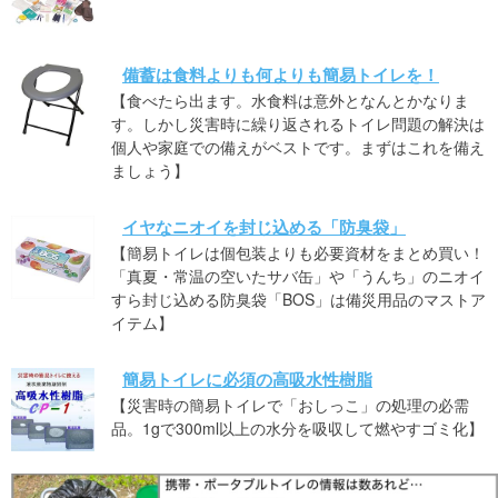
備蓄は食料よりも何よりも簡易トイレを！
【食べたら出ます。水食料は意外となんとかなりま
す。しかし災害時に繰り返されるトイレ問題の解決は
個人や家庭での備えがベストです。まずはこれを備え
ましょう】
イヤなニオイを封じ込める「防臭袋」
【簡易トイレは個包装よりも必要資材をまとめ買い！
「真夏・常温の空いたサバ缶」や「うんち」のニオイ
すら封じ込める防臭袋「BOS」は備災用品のマストア
イテム】
簡易トイレに必須の高吸水性樹脂
【災害時の簡易トイレで「おしっこ」の処理の必需
品。1gで300ml以上の水分を吸収して燃やすゴミ化】