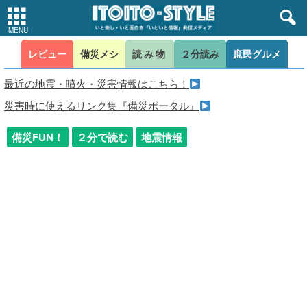
レビュー
備災メシ
読み物
２分読み
庶民グルメ
最近の地震・噴火・災害情報はこちら！
災害時に使えるリンク集『備災ポータル』
備災FUN！
２分で読む
地震情報