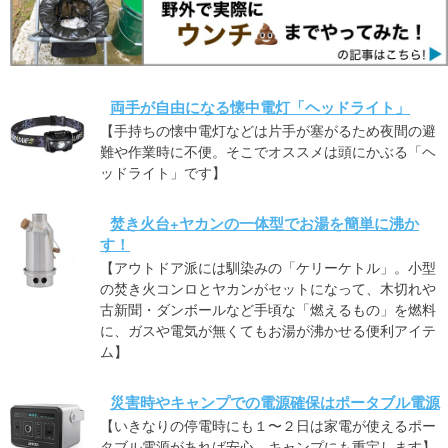
両手が自由になる懐中電灯「ヘッドライト」
【手持ちの懐中電灯などは片手が塞がるため夜間の避
難や作業時に不便。そこでオススメは頭にかぶる「ヘ
ッドライト」です】
焚き火台+ヤカンの一体型でお湯を簡単に沸か
す！
【アウトドア派には馴染みの「ケリーケトル」。小型
の焚き火コンロとヤカンがセットになって、木切れや
古新聞・ダンボールなど手頃な「燃えるもの」を燃料
に、ガスや電気が無くてもお湯が沸かせる便利アイテ
ム】
災害時やキャンプでの電源確保はポータブル電源
【いきなりの停電時にも１〜２日は家電が使えるポー
タブル電源があれば安心。キャンプにも重宝します】