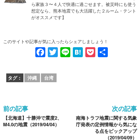
ら家族３〜４人で快適に過ごせます。被災時にも使う
想定なら、熊本地震でも大活躍した２ルーム・テント
がオススメです】
このサイトや記事が気に入ったらシェアしましょう！
F
T
Li
H
P
共
a
wi
n
at
o
有
c
tt
e
e
ck
タグ：
沖縄
台湾
e
er
n
et
b
a
o
前の記事
次の記事
o
【北海道】十勝沖で震度2、
南海トラフ地震に関する気象
k
M4.0の地震（2019/04/04）
庁発表の定例情報から気にな
る点をピックアップ
（2019/04/09）