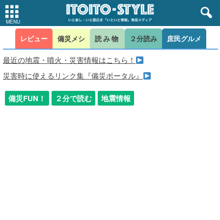
レビュー
備災メシ
読み物
２分読み
庶民グルメ
最近の地震・噴火・災害情報はこちら！
災害時に使えるリンク集『備災ポータル』
備災FUN！
２分で読む
地震情報