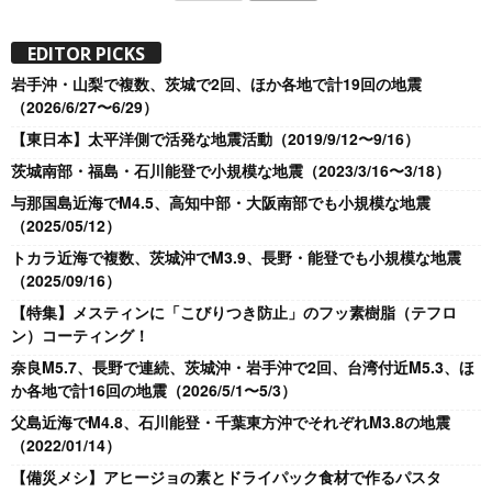
EDITOR PICKS
岩手沖・山梨で複数、茨城で2回、ほか各地で計19回の地震
（2026/6/27〜6/29）
【東日本】太平洋側で活発な地震活動（2019/9/12〜9/16）
茨城南部・福島・石川能登で小規模な地震（2023/3/16〜3/18）
与那国島近海でM4.5、高知中部・大阪南部でも小規模な地震
（2025/05/12）
トカラ近海で複数、茨城沖でM3.9、長野・能登でも小規模な地震
（2025/09/16）
【特集】メスティンに「こびりつき防止」のフッ素樹脂（テフロ
ン）コーティング！
奈良M5.7、長野で連続、茨城沖・岩手沖で2回、台湾付近M5.3、ほ
か各地で計16回の地震（2026/5/1〜5/3）
父島近海でM4.8、石川能登・千葉東方沖でそれぞれM3.8の地震
（2022/01/14）
【備災メシ】アヒージョの素とドライパック食材で作るパスタ