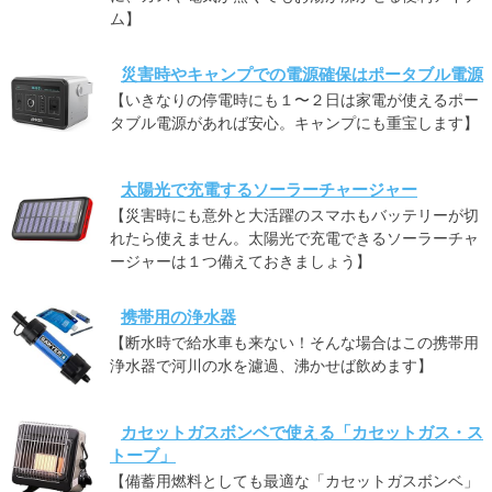
ム】
災害時やキャンプでの電源確保はポータブル電源
【いきなりの停電時にも１〜２日は家電が使えるポー
タブル電源があれば安心。キャンプにも重宝します】
太陽光で充電するソーラーチャージャー
【災害時にも意外と大活躍のスマホもバッテリーが切
れたら使えません。太陽光で充電できるソーラーチャ
ージャーは１つ備えておきましょう】
携帯用の浄水器
【断水時で給水車も来ない！そんな場合はこの携帯用
浄水器で河川の水を濾過、沸かせば飲めます】
カセットガスボンベで使える「カセットガス・ス
トーブ」
【備蓄用燃料としても最適な「カセットガスボンベ」