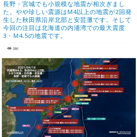
長野・宮城でも小規模な地震が相次ぎまし
た。やや珍しい震源はM4以上の地震が2回発
生した秋田県沿岸北部と安芸灘です。そして
今回の注目は北海道の内浦湾での最大震度
3・M4.5の地震です。
390