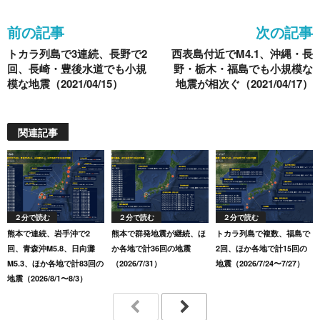
o
前の記事
次の記事
k
トカラ列島で3連続、長野で2
西表島付近でM4.1、沖縄・長
回、長崎・豊後水道でも小規
野・栃木・福島でも小規模な
模な地震（2021/04/15）
地震が相次ぐ（2021/04/17）
関連記事
２分で読む
２分で読む
２分で読む
熊本で連続、岩手沖で2
熊本で群発地震が継続、ほ
トカラ列島で複数、福島で
回、青森沖M5.8、日向灘
か各地で計36回の地震
2回、ほか各地で計15回の
M5.3、ほか各地で計83回の
（2026/7/31）
地震（2026/7/24〜7/27）
地震（2026/8/1〜8/3）