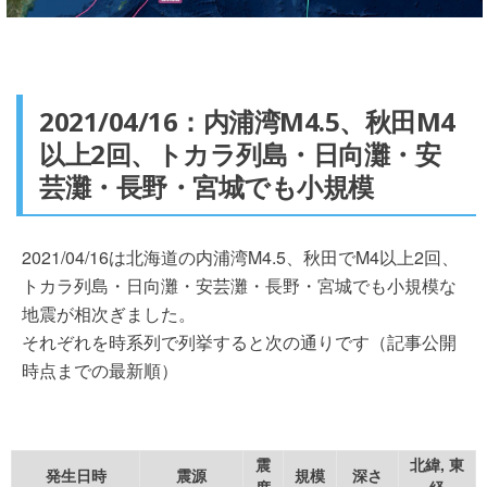
2021/04/16：内浦湾M4.5、秋田M4
以上2回、トカラ列島・日向灘・安
芸灘・長野・宮城でも小規模
2021/04/16は北海道の内浦湾M4.5、秋田でM4以上2回、
トカラ列島・日向灘・安芸灘・長野・宮城でも小規模な
地震が相次ぎました。
それぞれを時系列で列挙すると次の通りです（記事公開
時点までの最新順）
震
北緯, 東
発生日時
震源
規模
深さ
度
経