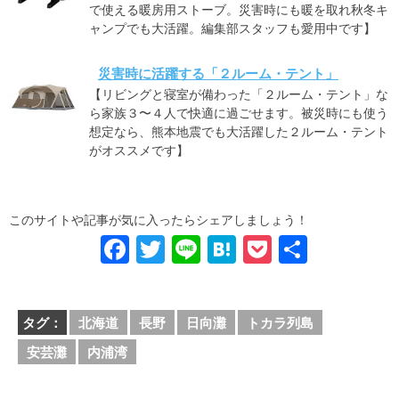
で使える暖房用ストーブ。災害時にも暖を取れ秋冬キ
ャンプでも大活躍。編集部スタッフも愛用中です】
災害時に活躍する「２ルーム・テント」
【リビングと寝室が備わった「２ルーム・テント」な
ら家族３〜４人で快適に過ごせます。被災時にも使う
想定なら、熊本地震でも大活躍した２ルーム・テント
がオススメです】
このサイトや記事が気に入ったらシェアしましょう！
F
T
Li
H
P
共
a
wi
n
at
o
有
c
tt
e
e
ck
タグ：
北海道
長野
日向灘
トカラ列島
e
er
n
et
安芸灘
内浦湾
b
a
o