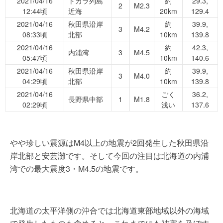
2021/04/16
トカラ列島
約
29.3,
2
M2.3
12:44頃
近海
20km
129.4
2021/04/16
秋田県沿岸
約
39.9,
3
M4.2
08:33頃
北部
10km
139.8
2021/04/16
約
42.3,
内浦湾
3
M4.5
05:47頃
10km
140.6
2021/04/16
秋田県沿岸
約
39.9,
3
M4.0
04:29頃
北部
10km
139.8
2021/04/16
ごく
36.2,
長野県中部
1
M1.8
02:29頃
浅い
137.6
やや珍しい震源はM4以上の地震が2回発生した秋田県沿
岸北部と安芸灘です。そして今回の注目は北海道の内浦
湾での最大震度3・M4.5の地震です。
北海道の太平洋側の沖合では北海道東部地域以外の海域