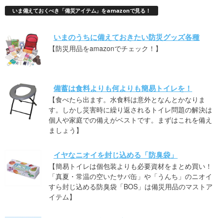
いま備えておくべき「備災アイテム」をamazonで見る！
いまのうちに備えておきたい防災グッズ各種
【防災用品をamazonでチェック！】
備蓄は食料よりも何よりも簡易トイレを！
【食べたら出ます。水食料は意外となんとかなりま
す。しかし災害時に繰り返されるトイレ問題の解決は
個人や家庭での備えがベストです。まずはこれを備え
ましょう】
イヤなニオイを封じ込める「防臭袋」
【簡易トイレは個包装よりも必要資材をまとめ買い！
「真夏・常温の空いたサバ缶」や「うんち」のニオイ
すら封じ込める防臭袋「BOS」は備災用品のマストア
イテム】