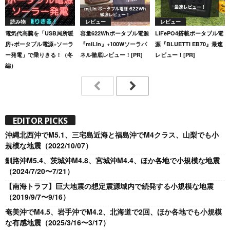
読み物
レビュー
レビュー
電気代高騰を「USB局所暖
容量622Whポータブル電源
LiFePO4搭載ポータブル電
房+ポータブル電源+ソーラ
『miLIn』+100Wソーラパ
源『BLUETTI EB70』最速
ー発電」で乗りきる！（冬
ネル徹底レビュー！[PR]
レビュー！[PR]
編）
EDITOR PICKS
沖縄北西沖でM5.1、三宅島近海と福島沖でM4クラス、山梨でも小
規模な地震（2022/10/07）
釧路沖M5.4、茨城沖M4.8、宮城沖M4.4、ほか各地で小規模な地震
（2024/7/20〜7/21）
【南海トラフ】巨大地震の想定震源域内で続発する小規模な地震
（2019/9/7〜9/16）
奄美沖でM4.5、岩手沖でM4.2、北海道で2回、ほか各地でも小規模
な有感地震（2025/3/16〜3/17）