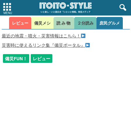
レビュー
備災メシ
読み物
２分読み
庶民グルメ
最近の地震・噴火・災害情報はこちら！
災害時に使えるリンク集『備災ポータル』
備災FUN！
レビュー