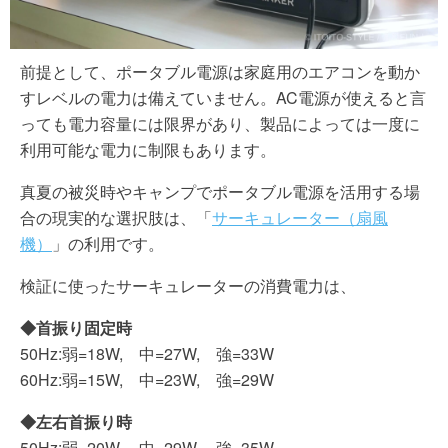
前提として、ポータブル電源は家庭用のエアコンを動か
すレベルの電力は備えていません。AC電源が使えると言
っても電力容量には限界があり、製品によっては一度に
利用可能な電力に制限もあります。
真夏の被災時やキャンプでポータブル電源を活用する場
合の現実的な選択肢は、「
サーキュレーター（扇風
機）
」の利用です。
検証に使ったサーキュレーターの消費電力は、
◆首振り固定時
50Hz:弱=18W, 中=27W, 強=33W
60Hz:弱=15W, 中=23W, 強=29W
◆左右首振り時
50Hz:弱=20W, 中=29W, 強=35W