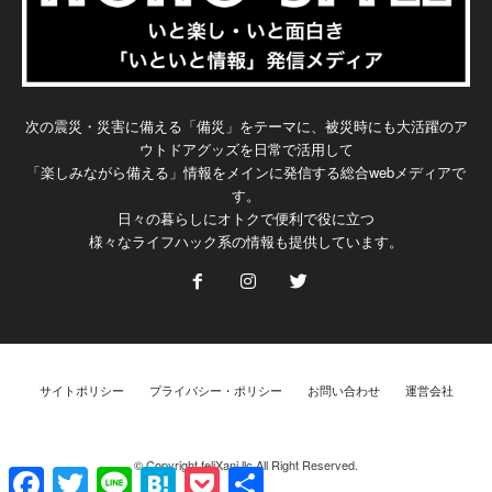
次の震災・災害に備える「備災」をテーマに、被災時にも大活躍のア
ウトドアグッズを日常で活用して
「楽しみながら備える」情報をメインに発信する総合webメディアで
す。
日々の暮らしにオトクで便利で役に立つ
様々なライフハック系の情報も提供しています。
サイトポリシー
プライバシー・ポリシー
お問い合わせ
運営会社
© Copyright feliXani.llc All Right Reserved.
F
T
L
H
P
共