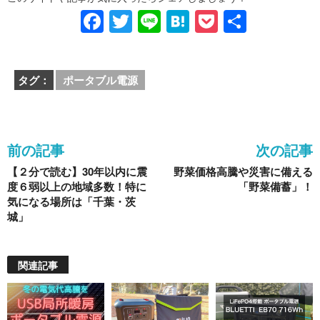
F
T
Li
H
P
共
a
wi
n
at
o
有
c
tt
e
e
ck
タグ：
ポータブル電源
e
er
n
et
b
a
o
前の記事
次の記事
o
【２分で読む】30年以内に震
野菜価格高騰や災害に備える
k
度６弱以上の地域多数！特に
「野菜備蓄」！
気になる場所は「千葉・茨
城」
関連記事