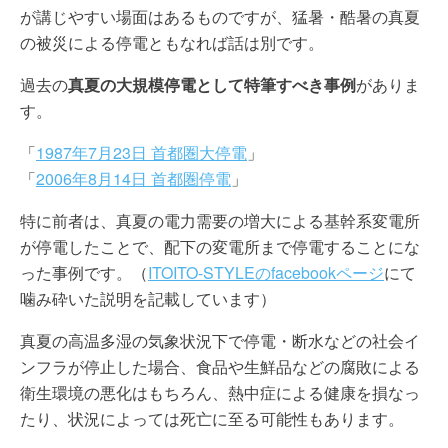
が講じやすい場面はあるものですが、猛暑・酷暑の真夏
の被災による停電ともなれば話は別です。
過去の
真夏の大規模停電として特筆すべき事例
がありま
す。
「
1987年7月23日 首都圏大停電
」
「
2006年8月14日 首都圏停電
」
特に前者は、真夏の電力需要の増大による基幹系変電所
が停電したことで、配下の変電所まで停電することにな
った事例です。（
ITOITO-STYLEのfacebookページ
にて
噛み砕いた説明を記載しています）
真夏の高温多湿の気象状況下で停電・断水などの社会イ
ンフラが停止した場合、食品や生鮮品などの腐敗による
衛生環境の悪化はもちろん、熱中症による健康を損なっ
たり、状況によっては死亡に至る可能性もあります。