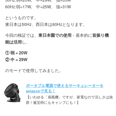
60Hz:弱=17W, 中=25W, 強=31W
というものです。
東日本は50Hz、西日本は60Hzとなります。
今回の検証では、
東日本圏での使用
・基本的に
首振り機
能は活用
し、
① 弱 = 20W
② 中 = 29W
のモードで使用してみました。
ポータブル電源で使えるサーキュレーターを
amazonで見る！
【いわゆる「扇風機」ですが、家電なので涼しさは抜
群！被災時にもキャンプにも！】