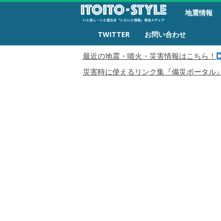
備
地震情報
災
生
TWITTER
お問い合わせ
活
最近の地震・噴火・災害情報はこちら！
災害時に使えるリンク集『備災ポータル