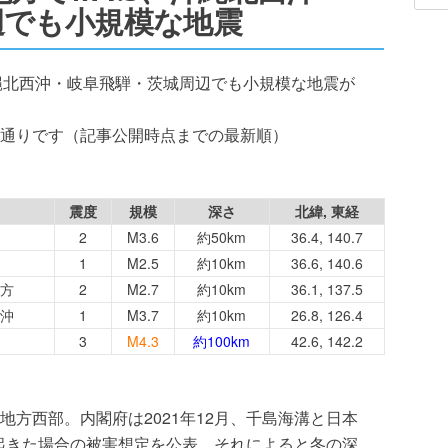
辺でも小規模な地震
.3、沖縄北西沖・岐阜飛騨・茨城周辺でも小規模な地震が
通りです（記事公開時点までの最新順）
震度
規模
深さ
北緯, 東経
2
M3.6
約50km
36.4, 140.7
1
M2.5
約10km
36.6, 140.6
方
2
M2.7
約10km
36.1, 137.5
沖
1
M3.7
約10km
26.8, 126.4
3
M4.3
約100km
42.6, 142.2
方西部。内閣府は2021年12月、千島海溝と日本
起きた場合の被害想定を公表。それによると冬の深