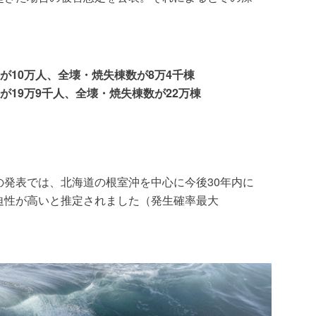
が10万人、全壊・焼失棟数が8万4千棟
19万9千人、全壊・焼失棟数が22万棟
委の発表では、北海道の根室沖を中心に今後30年内に
迫性が高いと推定されました（発生確率最大