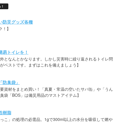
る！
い防災グッズ各種
ク！】
簡易トイレを！
外となんとかなります。しかし災害時に繰り返されるトイレ問
がベストです。まずはこれを備えましょう】
「防臭袋」
要資材をまとめ買い！「真夏・常温の空いたサバ缶」や「うん
臭袋「BOS」は備災用品のマストアイテム】
性樹脂
こ」の処理の必需品。1gで300ml以上の水分を吸収して燃や