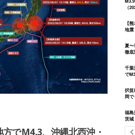
M3
（202
【熊
地震（
夏〜
徹底
千葉
でM3
択捉
岡でも
福島
茨城
日高地方でM4.3、沖縄北西沖・