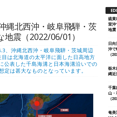
ED
硫黄
、沖縄北西沖・岐阜飛騨・茨
室沖
地震（
震（2022/06/01）
日向
沖で
でM4.3、沖縄北西沖・岐阜飛騨・茨城周辺
（202
注目は北海道の太平洋に面した日高地方
2月に公表した千島海溝と日本海溝沿いでの
栃木
害想定は甚大なものとなっています。
縄近
千葉
山・
（202
奄美