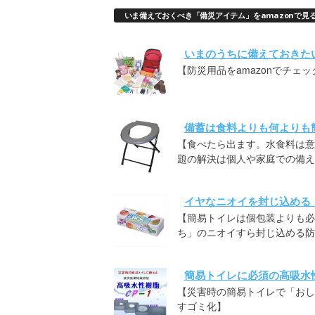
いま備えておくべき「備災アイテム」をamazonで見
いまのうちに備えておきた
【防災用品をamazonでチェッ
備蓄は食料よりも何よりも
【食べたら出ます。水食料は意
題の解決は個人や家庭での備え
イヤなニオイを封じ込める
【簡易トイレは個包装よりも必
ち」のニオイすら封じ込める防
簡易トイレに必須の高吸水
【災害時の簡易トイレで「おしっ
すゴミ化】