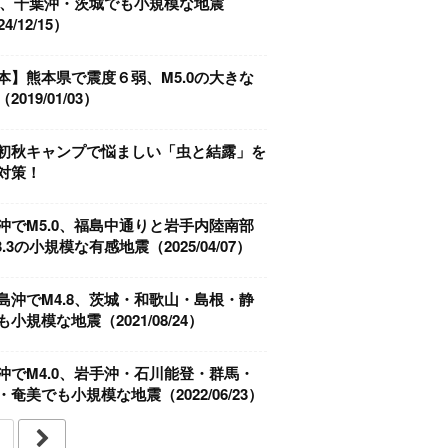
.9、千葉沖・茨城でも小規模な地震
4/12/15）
本】熊本県で震度６弱、M5.0の大きな
2019/01/03）
初秋キャンプで悩ましい「虫と結露」を
対策！
沖でM5.0、福島中通りと岩手内陸南部
.3の小規模な有感地震（2025/04/07）
島沖でM4.8、茨城・和歌山・島根・静
小規模な地震（2021/08/24）
沖でM4.0、岩手沖・石川能登・群馬・
・奄美でも小規模な地震（2022/06/23）