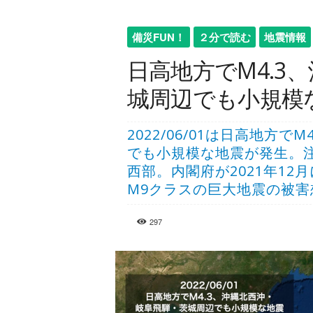
備災FUN！
２分で読む
地震情報
日高地方でM4.3
城周辺でも小規模な地
2022/06/01は日高地方
でも小規模な地震が発生。
西部。内閣府が2021年1
M9クラスの巨大地震の被
297