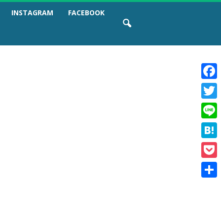
INSTAGRAM
FACEBOOK
F
a
T
c
w
e
L
i
b
i
t
o
H
n
t
o
a
e
e
k
P
t
r
o
e
共
c
n
有
k
a
e
t