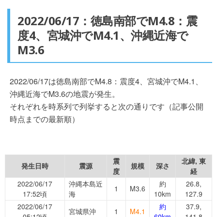
2022/06/17：徳島南部でM4.8：震
度4、宮城沖でM4.1、沖縄近海で
M3.6
2022/06/17は徳島南部でM4.8：震度4、宮城沖でM4.1、
沖縄近海でM3.6の地震が発生。
それぞれを時系列で列挙すると次の通りです（記事公開
時点までの最新順）
震
北緯, 東
発生日時
震源
規模
深さ
度
経
2022/06/17
沖縄本島近
約
26.8,
1
M3.6
17:52頃
海
10km
127.9
2022/06/17
約
37.9,
宮城県沖
1
M4.1
05:12頃
60km
141.8