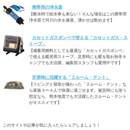
携帯用の浄水器
【断水時で給水車も来ない！そんな場合はこの携帯用
浄水器で河川の水を濾過、沸かせば飲めます】
カセットガスボンベで使える「カセットガス・ス
トーブ」
【備蓄用燃料としても最適な「カセットガスボンベ」
で使える暖房用ストーブ。災害時にも暖を取れ秋冬キ
ャンプでも大活躍。編集部スタッフも愛用中です】
災害時に活躍する「２ルーム・テント」
【リビングと寝室が備わった「２ルーム・テント」な
ら家族３〜４人で快適に過ごせます。被災時にも使う
想定なら、熊本地震でも大活躍した２ルーム・テント
がオススメです】
このサイトや記事が気に入ったらシェアしましょう！