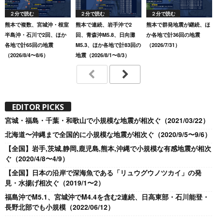
２分で読む
２分で読む
２分で読む
熊本で複数、宮城沖・根室
熊本で連続、岩手沖で2
熊本で群発地震が継続、ほ
半島沖・石川で2回、ほか
回、青森沖M5.8、日向灘
か各地で計36回の地震
各地で計65回の地震
M5.3、ほか各地で計83回の
（2026/7/31）
（2026/8/4〜8/6）
地震（2026/8/1〜8/3）
EDITOR PICKS
宮城・福島・千葉・和歌山で小規模な地震が相次ぐ（2021/03/22）
北海道〜沖縄まで全国的に小規模な地震が相次ぐ（2020/9/5〜9/6）
【全国】岩手,茨城,静岡,鹿児島,熊本,沖縄で小規模な有感地震が相次
ぐ（2020/4/8〜4/9）
【全国】日本の沿岸で深海魚である「リュウグウノツカイ」の発
見・水揚げ相次ぐ（2019/1〜2）
福島沖でM5.1、宮城沖でM4.4を含む2連続、日高東部・石川能登・
長野北部でも小規模（2022/06/12）