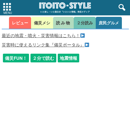
レビュー
備災メシ
読み物
２分読み
庶民グルメ
最近の地震・噴火・災害情報はこちら！
災害時に使えるリンク集『備災ポータル』
備災FUN！
２分で読む
地震情報