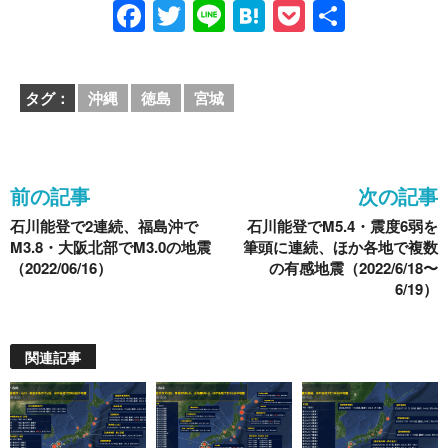
F
T
Li
H
P
共
a
wi
n
at
o
有
c
tt
e
e
ck
タグ：
沖縄
徳島
宮城
e
er
n
et
b
a
o
前の記事
次の記事
o
石川能登で2連続、福島沖で
石川能登でM5.4・震度6弱を
k
M3.8・大阪北部でM3.0の地震
筆頭に連続、ほか各地で複数
（2022/06/16）
の有感地震（2022/6/18〜
6/19）
関連記事