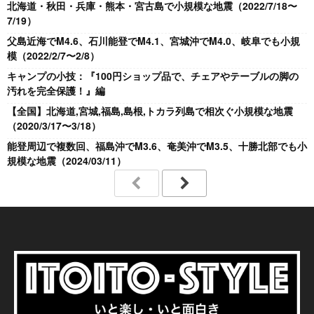
北海道・秋田・兵庫・熊本・宮古島で小規模な地震（2022/7/18〜
7/19）
父島近海でM4.6、石川能登でM4.1、宮城沖でM4.0、岐阜でも小規
模（2022/2/7〜2/8）
キャンプの小技：『100円ショップ品で、チェアやテーブルの脚の
汚れを完全保護！』編
【全国】北海道,宮城,福島,島根,トカラ列島で相次ぐ小規模な地震
（2020/3/17〜3/18）
能登周辺で複数回、福島沖でM3.6、奄美沖でM3.5、十勝北部でも小
規模な地震（2024/03/11）