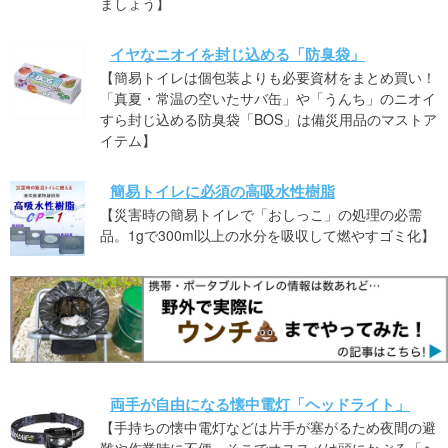
ましょう】
イヤなニオイを封じ込める「防臭袋」
【簡易トイレは個包装よりも必要資材をまとめ買い！
「真夏・常温の空いたサバ缶」や「うんち」のニオイ
すら封じ込める防臭袋「BOS」は備災用品のマストア
イテム】
簡易トイレに必須の高吸水性樹脂
【災害時の簡易トイレで「おしっこ」の処理の必需
品。1gで300ml以上の水分を吸収して燃やすゴミ化】
両手が自由になる懐中電灯「ヘッドライト」
【手持ちの懐中電灯などは片手が塞がるため夜間の避