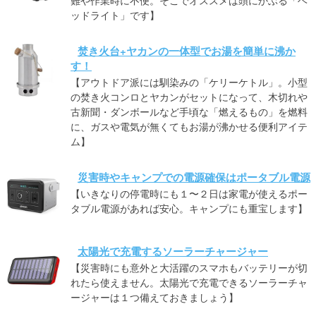
難や作業時に不便。そこでオススメは頭にかぶる「ヘ
ッドライト」です】
焚き火台+ヤカンの一体型でお湯を簡単に沸か
す！
【アウトドア派には馴染みの「ケリーケトル」。小型
の焚き火コンロとヤカンがセットになって、木切れや
古新聞・ダンボールなど手頃な「燃えるもの」を燃料
に、ガスや電気が無くてもお湯が沸かせる便利アイテ
ム】
災害時やキャンプでの電源確保はポータブル電源
【いきなりの停電時にも１〜２日は家電が使えるポー
タブル電源があれば安心。キャンプにも重宝します】
太陽光で充電するソーラーチャージャー
【災害時にも意外と大活躍のスマホもバッテリーが切
れたら使えません。太陽光で充電できるソーラーチャ
ージャーは１つ備えておきましょう】