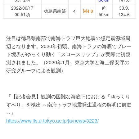
2022/06/17
約
33.9,
徳島県南部
4
M4.8
00:51頃
50km
134.6
注目は徳島県南部で南海トラフ巨大地震の想定震源域周
辺となります。2020年初頭、南海トラフの海底でプレー
ト境界がゆっくり動く「スロースリップ」が実際に初観
測されました。（2020年1月、東京大学と海上保安庁の
研究グループによる観測）
『【記者会見】観測の困難な海底下における「ゆっくり
すべり」を検出 ～南海トラフ地震発生過程の解明に前進
～』
https://www.iis.u-tokyo.ac.jp/ja/news/3223/