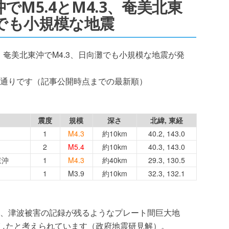
手沖でM5.4とM4.3、奄美北東
灘でも小規模な地震
M4.3、奄美北東沖でM4.3、日向灘でも小規模な地震が発
通りです（記事公開時点までの最新順）
震度
規模
深さ
北緯, 東経
1
M4.3
約10km
40.2, 143.0
2
M5.4
約10km
40.3, 143.0
東沖
1
M4.3
約40km
29.3, 130.5
1
M3.9
約10km
32.3, 132.1
、津波被害の記録が残るようなプレート間巨大地
生したと考えられています（政府地震研見解）。