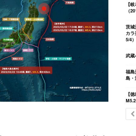
【岐
（201
茨城
カラ
5/4
武蔵
福島
島・
【徳
M5.