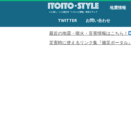
備
地震情報
災
生
TWITTER
お問い合わせ
活
最近の地震・噴火・災害情報はこちら！
災害時に使えるリンク集『備災ポータル