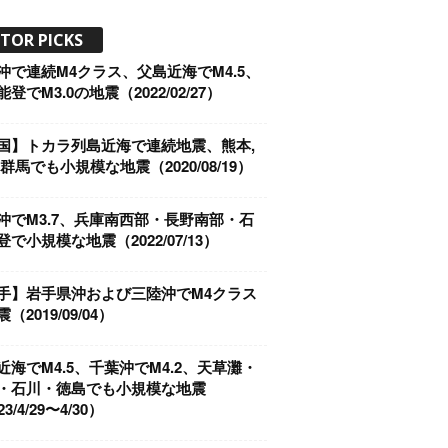
ITOR PICKS
沖で連続M4クラス、父島近海でM4.5、
登でM3.0の地震（2022/02/27）
国】トカラ列島近海で連続地震、熊本,
群馬でも小規模な地震（2020/08/19）
沖でM3.7、兵庫南西部・長野南部・石
で小規模な地震（2022/07/13）
手】岩手県沖および三陸沖でM4クラス
（2019/09/04）
近海でM4.5、千葉沖でM4.2、天草灘・
・石川・徳島でも小規模な地震
3/4/29〜4/30）