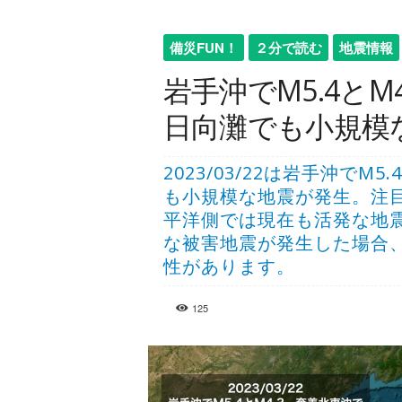
備災FUN！
２分で読む
地震情報
岩手沖でM5.4とM
日向灘でも小規模な地
2023/03/22は岩手沖でM
も小規模な地震が発生。注
平洋側では現在も活発な地
な被害地震が発生した場合
性があります。
125