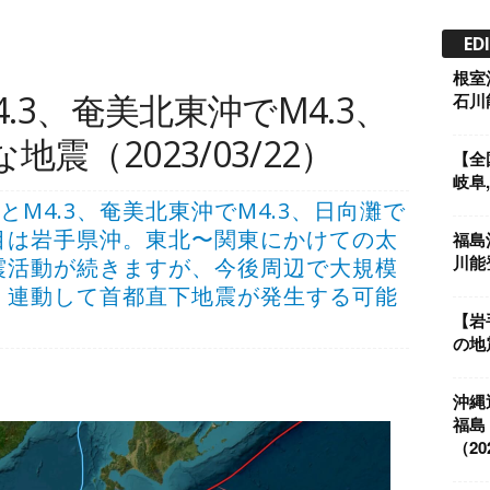
ED
根室
4.3、奄美北東沖でM4.3、
石川能
震（2023/03/22）
【全
岐阜,
5.4とM4.3、奄美北東沖でM4.3、日向灘で
目は岩手県沖。東北〜関東にかけての太
福島
川能登
震活動が続きますが、今後周辺で大規模
、連動して首都直下地震が発生する可能
【岩
の地震
沖縄
福島
（202