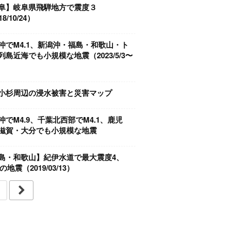
阜】岐阜県飛騨地方で震度３
8/10/24）
沖でM4.1、新潟沖・福島・和歌山・ト
列島近海でも小規模な地震（2023/5/3〜
）
小杉周辺の浸水被害と災害マップ
沖でM4.9、千葉北西部でM4.1、鹿児
滋賀・大分でも小規模な地震
島・和歌山】紀伊水道で最大震度4、
2の地震（2019/03/13）