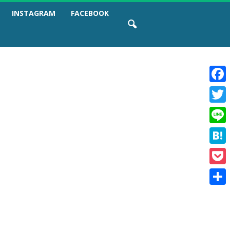
INSTAGRAM
FACEBOOK
F
a
T
c
w
e
L
i
b
i
t
o
H
n
t
o
a
e
e
k
P
t
r
o
e
共
c
n
有
k
a
e
t