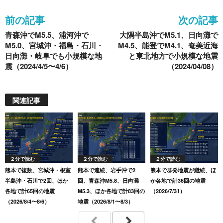
o
前の記事
次の記事
o
青森沖でM5.5、浦河沖で
大隅半島沖でM5.1、日向灘で
k
M5.0、宮城沖・福島・石川・
M4.5、能登でM4.1、奄美近海
日向灘・岐阜でも小規模な地
と東北地方で小規模な地震
震（2024/4/5〜4/6）
（2024/04/08）
関連記事
２分で読む
２分で読む
２分で読む
熊本で複数、宮城沖・根室
熊本で連続、岩手沖で2
熊本で群発地震が継続、ほ
半島沖・石川で2回、ほか
回、青森沖M5.8、日向灘
か各地で計36回の地震
各地で計65回の地震
M5.3、ほか各地で計83回の
（2026/7/31）
（2026/8/4〜8/6）
地震（2026/8/1〜8/3）