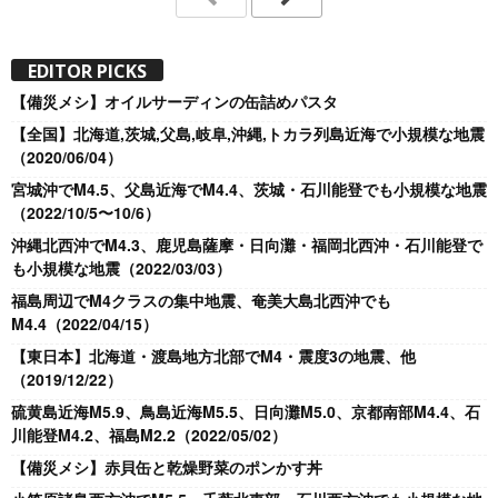
EDITOR PICKS
【備災メシ】オイルサーディンの缶詰めパスタ
【全国】北海道,茨城,父島,岐阜,沖縄,トカラ列島近海で小規模な地震
（2020/06/04）
宮城沖でM4.5、父島近海でM4.4、茨城・石川能登でも小規模な地震
（2022/10/5〜10/6）
沖縄北西沖でM4.3、鹿児島薩摩・日向灘・福岡北西沖・石川能登で
も小規模な地震（2022/03/03）
福島周辺でM4クラスの集中地震、奄美大島北西沖でも
M4.4（2022/04/15）
【東日本】北海道・渡島地方北部でM4・震度3の地震、他
（2019/12/22）
硫黄島近海M5.9、鳥島近海M5.5、日向灘M5.0、京都南部M4.4、石
川能登M4.2、福島M2.2（2022/05/02）
【備災メシ】赤貝缶と乾燥野菜のポンかす丼