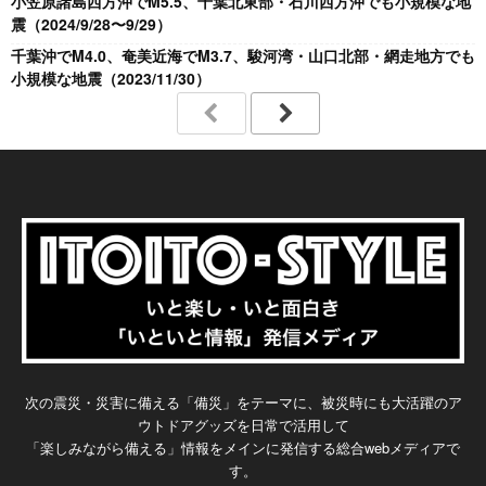
小笠原諸島西方沖でM5.5、千葉北東部・石川西方沖でも小規模な地
震（2024/9/28〜9/29）
千葉沖でM4.0、奄美近海でM3.7、駿河湾・山口北部・網走地方でも
小規模な地震（2023/11/30）
次の震災・災害に備える「備災」をテーマに、被災時にも大活躍のア
ウトドアグッズを日常で活用して
「楽しみながら備える」情報をメインに発信する総合webメディアで
す。