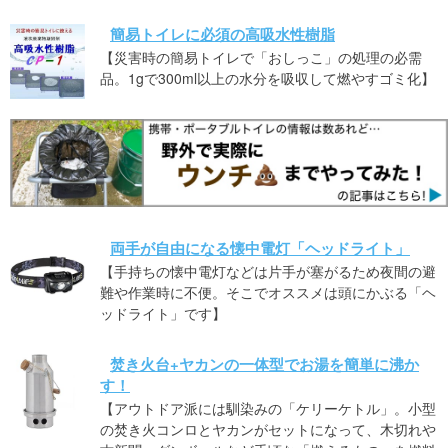
簡易トイレに必須の高吸水性樹脂
【災害時の簡易トイレで「おしっこ」の処理の必需
品。1gで300ml以上の水分を吸収して燃やすゴミ化】
両手が自由になる懐中電灯「ヘッドライト」
【手持ちの懐中電灯などは片手が塞がるため夜間の避
難や作業時に不便。そこでオススメは頭にかぶる「ヘ
ッドライト」です】
焚き火台+ヤカンの一体型でお湯を簡単に沸か
す！
【アウトドア派には馴染みの「ケリーケトル」。小型
の焚き火コンロとヤカンがセットになって、木切れや