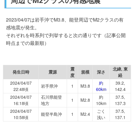
周辺でM2クラスの有感地震
2023/04/07は岩手沖でM3.8、能登周辺でM2クラスの有
感地震が発生。
それぞれを時系列で列挙すると次の通りです（記事公開
時点までの最新順）
震
北緯, 東
発生日時
震源
規模
深さ
度
経
2024/04/07
約
39.2,
岩手県沖
1
M3.8
22:48頃
60km
142.4
2024/04/07
石川県能登
約
37.5,
1
M2.8
16:18頃
地方
10km
137.3
2024/04/07
ごく
37.5,
能登半島沖
1
M2.4
10:58頃
浅い
137.1