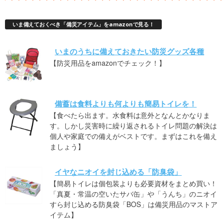
いま備えておくべき「備災アイテム」をamazonで見る！
いまのうちに備えておきたい防災グッズ各種
【防災用品をamazonでチェック！】
備蓄は食料よりも何よりも簡易トイレを！
【食べたら出ます。水食料は意外となんとかなりま
す。しかし災害時に繰り返されるトイレ問題の解決は
個人や家庭での備えがベストです。まずはこれを備え
ましょう】
イヤなニオイを封じ込める「防臭袋」
【簡易トイレは個包装よりも必要資材をまとめ買い！
「真夏・常温の空いたサバ缶」や「うんち」のニオイ
すら封じ込める防臭袋「BOS」は備災用品のマストア
イテム】