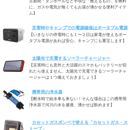
古新聞・ダンボールなど手頃な「燃えるもの」を燃料
に、ガスや電気が無くてもお湯が沸かせる便利アイテ
ム】
災害時やキャンプでの電源確保はポータブル電源
【いきなりの停電時にも１〜２日は家電が使えるポー
タブル電源があれば安心。キャンプにも重宝します】
太陽光で充電するソーラーチャージャー
【災害時にも意外と大活躍のスマホもバッテリーが切
れたら使えません。太陽光で充電できるソーラーチャ
ージャーは１つ備えておきましょう】
携帯用の浄水器
【断水時で給水車も来ない！そんな場合はこの携帯用
浄水器で河川の水を濾過、沸かせば飲めます】
カセットガスボンベで使える「カセットガス・ス
トーブ」