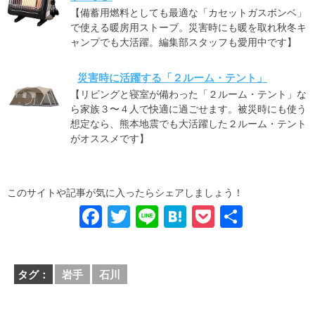
【備蓄用燃料としても最適な「カセットガスボンベ」
で使える暖房用ストーブ。災害時にも暖を取れ秋冬キ
ャンプでも大活躍。編集部スタッフも愛用中です】
災害時に活躍する「２ルーム・テント」
【リビングと寝室が備わった「２ルーム・テント」な
ら家族３〜４人で快適に過ごせます。被災時にも使う
想定なら、熊本地震でも大活躍した２ルーム・テント
がオススメです】
このサイトや記事が気に入ったらシェアしましょう！
F
T
Li
H
P
共
a
wi
n
at
o
有
c
tt
e
e
ck
タグ：
岩手
石川
e
er
n
et
b
a