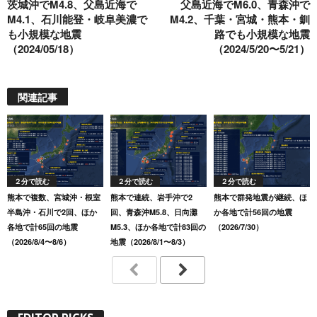
茨城沖でM4.8、父島近海で
父島近海でM6.0、青森沖で
k
M4.1、石川能登・岐阜美濃で
M4.2、千葉・宮城・熊本・釧
も小規模な地震
路でも小規模な地震
（2024/05/18）
（2024/5/20〜5/21）
関連記事
２分で読む
２分で読む
２分で読む
熊本で複数、宮城沖・根室
熊本で連続、岩手沖で2
熊本で群発地震が継続、ほ
半島沖・石川で2回、ほか
回、青森沖M5.8、日向灘
か各地で計56回の地震
各地で計65回の地震
M5.3、ほか各地で計83回の
（2026/7/30）
（2026/8/4〜8/6）
地震（2026/8/1〜8/3）