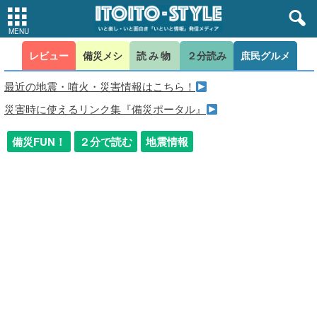
レビュー
備災メシ
読み物
２分読み
庶民グルメ
最近の地震・噴火・災害情報はこちら！
災害時に使えるリンク集『備災ポータル』
備災FUN！
２分で読む
地震情報