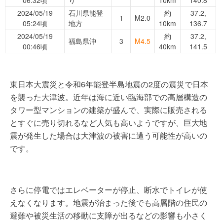
2024/05/19
石川県能登
約
37.2,
1
M2.0
05:24頃
地方
10km
136.7
2024/05/19
約
37.2,
福島県沖
3
M4.5
00:46頃
40km
141.5
東日本大震災と令和6年能登半島地震の2度の震災で日本
を襲った大津波。近年は海に近い臨海部での高層構造の
タワー型マンションの建築が盛んで、実際に販売される
とすぐに売り切れるなど人気も高いようですが、巨大地
震が発生した場合は大津波の被害に遭う可能性が高いの
です。
さらに停電ではエレベーターが停止、断水でトイレが使
えなくなります。地震が治まった後でも高層階の住民の
避難や被災生活の移動に支障が出るなどの影響も小さく