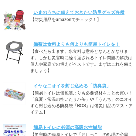
いまのうちに備えておきたい防災グッズ各種
【防災用品をamazonでチェック！】
備蓄は食料よりも何よりも簡易トイレを！
【食べたら出ます。水食料は意外となんとかなりま
す。しかし災害時に繰り返されるトイレ問題の解決は
個人や家庭での備えがベストです。まずはこれを備え
ましょう】
イヤなニオイを封じ込める「防臭袋」
【簡易トイレは個包装よりも必要資材をまとめ買い！
「真夏・常温の空いたサバ缶」や「うんち」のニオイ
すら封じ込める防臭袋「BOS」は備災用品のマストア
イテム】
簡易トイレに必須の高吸水性樹脂
【災害時の簡易トイレで「おしっこ」の処理の必需