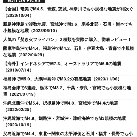
EDITOR PICKS
【全国】奄美でM4.5、青森, 茨城, 神奈川でも小規模な地震が相次ぐ
（2020/10/04）
新島神津島で複数地震、宮城沖でM3.6、宗谷北部・石川・熊本でも
小規模な地震（2023/06/10）
人気の「焚き火フライパン」２種類を実際に購入、徹底レビュー！
薩摩半島沖でM4.4、福島沖でM4.2、石川・伊豆大島・青森で小規模
な地震（2022/04/29）
【海外】インドネシアでM7.3、オーストラリアでM6.6の地震
（2019/07/14）
福島沖でM5.0、大隅半島沖でM3.2の有感地震（2023/11/06）
福島会津で3連続、栃木でM3.2、千葉・奈良・宮城でも小規模な地
震（2021/07/19）
沖縄北西沖でM5.4、択捉島沖でM4.8、宮城沖でM4.4の地震
（2022/02/25）
沖縄近海でM4.9、釧路沖・宮城沖・津軽海峡でもM3規模の地震
（2023/10/19）
父島近海でM4.4、東北〜関東の太平洋側と石川・福井・長野でも小