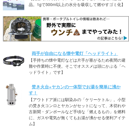
品。1gで300ml以上の水分を吸収して燃やすゴミ化】
両手が自由になる懐中電灯「ヘッドライト」
【手持ちの懐中電灯などは片手が塞がるため夜間の避
難や作業時に不便。そこでオススメは頭にかぶる「ヘ
ッドライト」です】
焚き火台+ヤカンの一体型でお湯を簡単に沸か
す！
【アウトドア派には馴染みの「ケリーケトル」。小型
の焚き火コンロとヤカンがセットになって、木切れや
古新聞・ダンボールなど手頃な「燃えるもの」を燃料
に、ガスや電気が無くてもお湯が沸かせる便利アイテ
ム】