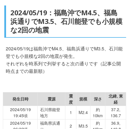
2024/05/19：福島沖でM4.5、福島
浜通りでM3.5、石川能登でも小規模
な2回の地震
2024/05/19は福島沖でM4.5、福島浜通りでM3.5、石川能
登でも小規模な2回の地震が発生。
それぞれを時系列で列挙すると次の通りです（記事公開
時点までの最新順）
震
北緯, 東
発生日時
震源
規模
深さ
度
経
2024/05/19
石川県能登
約
37.2,
1
M2.4
19:45頃
地方
10km
136.7
2024/05/19
福島県浜通
約
36.9,
2
M3.5
06:32頃
り
10km
140.8