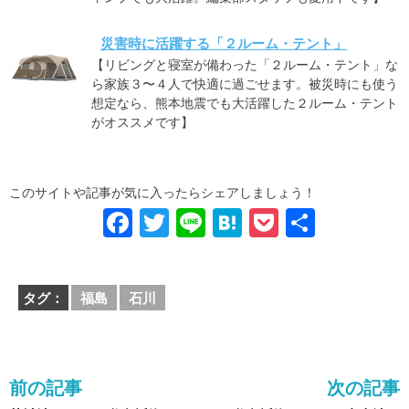
災害時に活躍する「２ルーム・テント」
【リビングと寝室が備わった「２ルーム・テント」な
ら家族３〜４人で快適に過ごせます。被災時にも使う
想定なら、熊本地震でも大活躍した２ルーム・テント
がオススメです】
このサイトや記事が気に入ったらシェアしましょう！
F
T
Li
H
P
共
a
wi
n
at
o
有
c
tt
e
e
ck
タグ：
福島
石川
e
er
n
et
b
a
o
前の記事
次の記事
o