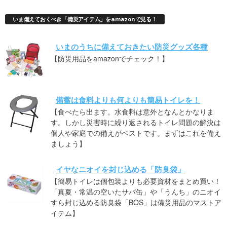
いま備えておくべき「備災アイテム」をamazonで見る！
いまのうちに備えておきたい防災グッズ各種
【防災用品をamazonでチェック！】
備蓄は食料よりも何よりも簡易トイレを！
【食べたら出ます。水食料は意外となんとかなりま
す。しかし災害時に繰り返されるトイレ問題の解決は
個人や家庭での備えがベストです。まずはこれを備え
ましょう】
イヤなニオイを封じ込める「防臭袋」
【簡易トイレは個包装よりも必要資材をまとめ買い！
「真夏・常温の空いたサバ缶」や「うんち」のニオイ
すら封じ込める防臭袋「BOS」は備災用品のマストア
イテム】