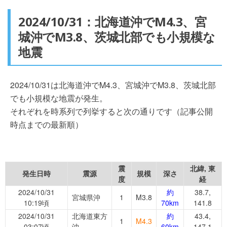
2024/10/31：北海道沖でM4.3、宮
城沖でM3.8、茨城北部でも小規模な
地震
2024/10/31は北海道沖でM4.3、宮城沖でM3.8、茨城北部
でも小規模な地震が発生。
それぞれを時系列で列挙すると次の通りです（記事公開
時点までの最新順）
震
北緯, 東
発生日時
震源
規模
深さ
度
経
2024/10/31
約
38.7,
宮城県沖
1
M3.8
10:19頃
70km
141.8
2024/10/31
北海道東方
約
43.4,
1
M4.3
03:07頃
沖
60km
147.1