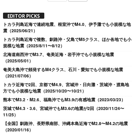
EDITOR PICKS
トカラ列島近海で連続地震、根室沖でM4.0、伊予灘でも小規模な地
震（2025/06/21）
トカラ列島近海で複数、釧路沖・父島でM5クラス、ほか各地でも小
規模な地震（2025/8/11〜8/12）
北海道南西沖でM3.7、奄美近海・岩手沖でも小規模な地震
（2025/05/01）
奄美大島沖で頻発するM4クラス、石川・愛知でも小規模な地震
（2021/07/06）
トカラ近海で2回、京都でM4.9、宮城沖・日向灘・茨城沖・渡島地
方でも小規模な地震（2025/10/20〜10/21）
熊本でM3.2・M2.6、福島沖でもM3.9の有感地震（2023/03/23）
茨城でM4.3・3.6、宮城沖でもM3.6の地震が2回（2020/11/24〜
11/25）
【全国】釧路沖、長野県南部、沖縄本島近海でM2.8〜M4.2の地震
（2020/01/16）