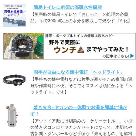
簡易トイレに必須の高吸水性樹脂
【災害時の簡易トイレで「おしっこ」の処理の必需
品。1gで300ml以上の水分を吸収して燃やすゴミ化】
両手が自由になる懐中電灯「ヘッドライト」
【手持ちの懐中電灯などは片手が塞がるため夜間の避
難や作業時に不便。そこでオススメは頭にかぶる「ヘ
ッドライト」です】
焚き火台+ヤカンの一体型でお湯を簡単に沸か
す！
【アウトドア派には馴染みの「ケリーケトル」。小型
の焚き火コンロとヤカンがセットになって、木切れや
古新聞・ダンボールなど手頃な「燃えるもの」を燃料