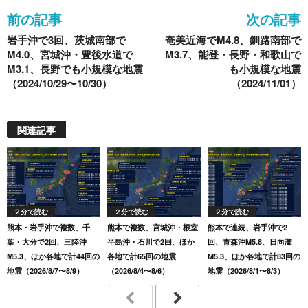
o
前の記事
次の記事
o
岩手沖で3回、茨城南部で
奄美近海でM4.8、釧路南部で
k
M4.0、宮城沖・豊後水道で
M3.7、能登・長野・和歌山で
M3.1、長野でも小規模な地震
も小規模な地震
（2024/10/29〜10/30）
（2024/11/01）
関連記事
２分で読む
２分で読む
２分で読む
熊本・岩手沖で複数、千
熊本で複数、宮城沖・根室
熊本で連続、岩手沖で2
葉・大分で2回、三陸沖
半島沖・石川で2回、ほか
回、青森沖M5.8、日向灘
M5.3、ほか各地で計44回の
各地で計65回の地震
M5.3、ほか各地で計83回の
地震（2026/8/7〜8/9）
（2026/8/4〜8/6）
地震（2026/8/1〜8/3）