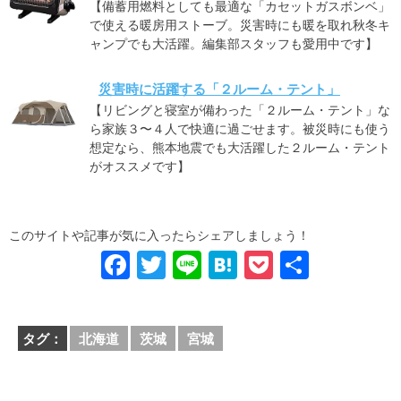
【備蓄用燃料としても最適な「カセットガスボンベ」
で使える暖房用ストーブ。災害時にも暖を取れ秋冬キ
ャンプでも大活躍。編集部スタッフも愛用中です】
災害時に活躍する「２ルーム・テント」
【リビングと寝室が備わった「２ルーム・テント」な
ら家族３〜４人で快適に過ごせます。被災時にも使う
想定なら、熊本地震でも大活躍した２ルーム・テント
がオススメです】
このサイトや記事が気に入ったらシェアしましょう！
F
T
Li
H
P
共
a
wi
n
at
o
有
c
tt
e
e
ck
タグ：
北海道
茨城
宮城
e
er
n
et
b
a