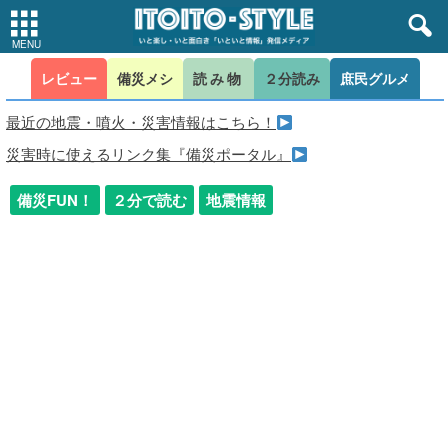
レビュー
備災メシ
読み物
２分読み
庶民グルメ
最近の地震・噴火・災害情報はこちら！
災害時に使えるリンク集『備災ポータル』
備災FUN！
２分で読む
地震情報