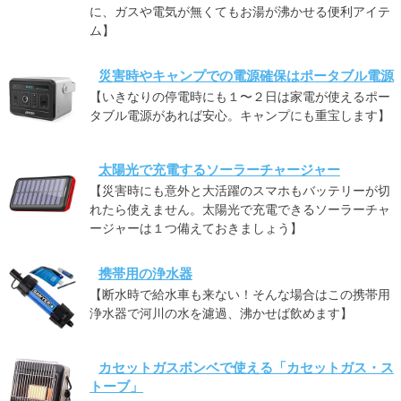
に、ガスや電気が無くてもお湯が沸かせる便利アイテ
ム】
災害時やキャンプでの電源確保はポータブル電源
【いきなりの停電時にも１〜２日は家電が使えるポー
タブル電源があれば安心。キャンプにも重宝します】
太陽光で充電するソーラーチャージャー
【災害時にも意外と大活躍のスマホもバッテリーが切
れたら使えません。太陽光で充電できるソーラーチャ
ージャーは１つ備えておきましょう】
携帯用の浄水器
【断水時で給水車も来ない！そんな場合はこの携帯用
浄水器で河川の水を濾過、沸かせば飲めます】
カセットガスボンベで使える「カセットガス・ス
トーブ」