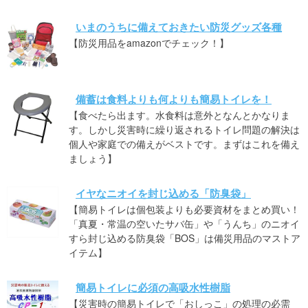
いまのうちに備えておきたい防災グッズ各種
【防災用品をamazonでチェック！】
備蓄は食料よりも何よりも簡易トイレを！
【食べたら出ます。水食料は意外となんとかなりま
す。しかし災害時に繰り返されるトイレ問題の解決は
個人や家庭での備えがベストです。まずはこれを備え
ましょう】
イヤなニオイを封じ込める「防臭袋」
【簡易トイレは個包装よりも必要資材をまとめ買い！
「真夏・常温の空いたサバ缶」や「うんち」のニオイ
すら封じ込める防臭袋「BOS」は備災用品のマストア
イテム】
簡易トイレに必須の高吸水性樹脂
【災害時の簡易トイレで「おしっこ」の処理の必需