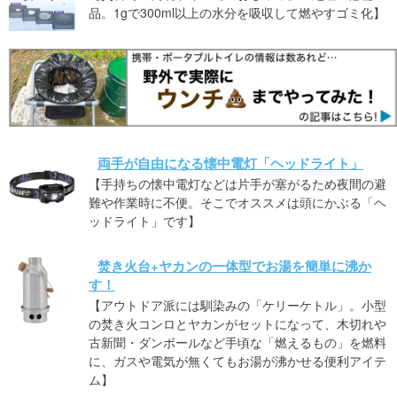
品。1gで300ml以上の水分を吸収して燃やすゴミ化】
両手が自由になる懐中電灯「ヘッドライト」
【手持ちの懐中電灯などは片手が塞がるため夜間の避
難や作業時に不便。そこでオススメは頭にかぶる「ヘ
ッドライト」です】
焚き火台+ヤカンの一体型でお湯を簡単に沸か
す！
【アウトドア派には馴染みの「ケリーケトル」。小型
の焚き火コンロとヤカンがセットになって、木切れや
古新聞・ダンボールなど手頃な「燃えるもの」を燃料
に、ガスや電気が無くてもお湯が沸かせる便利アイテ
ム】