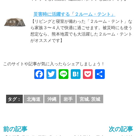
災害時に活躍する「２ルーム・テント」
【リビングと寝室が備わった「２ルーム・テント」な
ら家族３〜４人で快適に過ごせます。被災時にも使う
想定なら、熊本地震でも大活躍した２ルーム・テント
がオススメです】
このサイトや記事が気に入ったらシェアしましょう！
F
T
Li
H
P
共
a
wi
n
at
o
有
c
tt
e
e
ck
タグ：
北海道
沖縄
岩手
宮城. 茨城
e
er
n
et
b
a
o
前の記事
次の記事
o