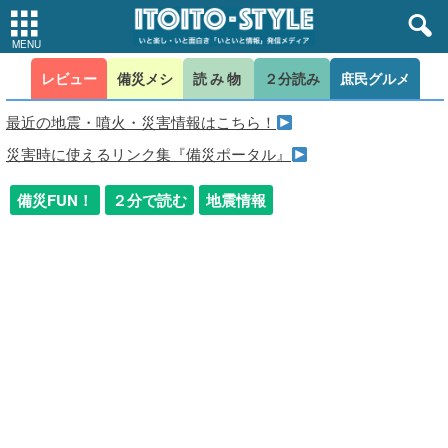
レビュー
備災メシ
読み物
２分読み
庶民グルメ
最近の地震・噴火・災害情報はこちら！
災害時に使えるリンク集『備災ポータル』
備災FUN！
２分で読む
地震情報