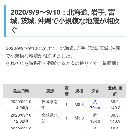
2020/9/9〜9/10：北海道, 岩手, 宮
城, 茨城, 沖縄で小規模な地震が相次
ぐ
2020/9/9〜9/10にかけて、北海道, 岩手, 宮城, 茨城, 沖縄
で小規模な地震が相次ぎました。
それぞれを時系列で列挙すると次の通りです（最新順）
震
北緯, 東
発生日時
震源
規模
深さ
度
経
2020/09/10
茨城県南
約
36.0,
1
M3.3
14:24頃
部
70km
140.2
2020/09/10
宮城県北
約
38.9,
1
M3.0
12:32頃
部
10km
140.9
2020/09/10
約
36.5,