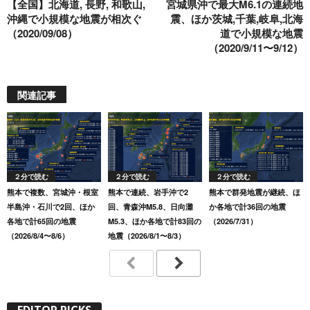
【全国】北海道, 長野, 和歌山,
宮城県沖で最大M6.1の連続地
k
沖縄で小規模な地震が相次ぐ
震、ほか茨城,千葉,岐阜,北海
（2020/09/08）
道で小規模な地震
（2020/9/11〜9/12）
関連記事
２分で読む
２分で読む
２分で読む
熊本で複数、宮城沖・根室
熊本で連続、岩手沖で2
熊本で群発地震が継続、ほ
半島沖・石川で2回、ほか
回、青森沖M5.8、日向灘
か各地で計36回の地震
各地で計65回の地震
M5.3、ほか各地で計83回の
（2026/7/31）
（2026/8/4〜8/6）
地震（2026/8/1〜8/3）