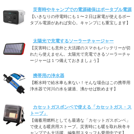
災害時やキャンプでの電源確保はポータブル電源
【いきなりの停電時にも１〜２日は家電が使えるポー
タブル電源があれば安心。キャンプにも重宝します】
太陽光で充電するソーラーチャージャー
【災害時にも意外と大活躍のスマホもバッテリーが切
れたら使えません。太陽光で充電できるソーラーチャ
ージャーは１つ備えておきましょう】
携帯用の浄水器
【断水時で給水車も来ない！そんな場合はこの携帯用
浄水器で河川の水を濾過、沸かせば飲めます】
カセットガスボンベで使える「カセットガス・ス
トーブ」
【備蓄用燃料としても最適な「カセットガスボンベ」
で使える暖房用ストーブ。災害時にも暖を取れ秋冬キ
ャンプでも大活躍。編集部スタッフも愛用中です】