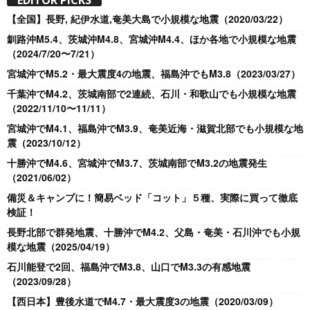
EDITOR PICKS
【全国】長野, 紀伊水道,奄美大島で小規模な地震（2020/03/22）
釧路沖M5.4、茨城沖M4.8、宮城沖M4.4、ほか各地で小規模な地震
（2024/7/20〜7/21）
宮城沖でM5.2・最大震度4の地震、福島沖でもM3.8（2023/03/27）
千葉沖でM4.2、茨城南部で2連続、石川・和歌山でも小規模な地震
（2022/11/10〜11/11）
宮城沖でM4.1、福島沖でM3.9、奄美近海・滋賀北部でも小規模な地
震（2023/10/12）
十勝沖でM4.6、宮城沖でM3.7、茨城南部でM3.2の地震発生
（2021/06/02）
備災＆キャンプに！簡易ベッド「コット」５種、実際に買って徹底
検証！
長野北部で群発地震、十勝沖でM4.2、父島・奄美・石川沖でも小規
模な地震（2025/04/19）
石川能登で2回、福島沖でM3.8、山口でM3.3の有感地震
（2023/09/28）
【西日本】豊後水道でM4.7・最大震度3の地震（2020/03/09）