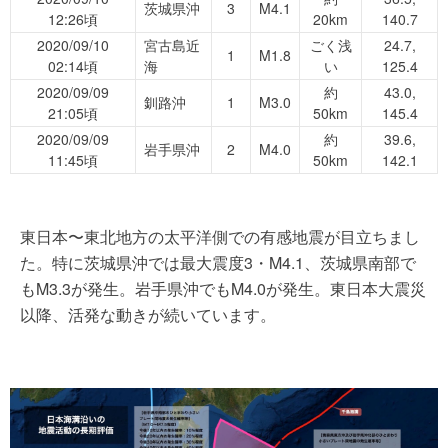
茨城県沖
3
M4.1
12:26頃
20km
140.7
2020/09/10
宮古島近
ごく浅
24.7,
1
M1.8
02:14頃
海
い
125.4
2020/09/09
約
43.0,
釧路沖
1
M3.0
21:05頃
50km
145.4
2020/09/09
約
39.6,
岩手県沖
2
M4.0
11:45頃
50km
142.1
東日本〜東北地方の太平洋側での有感地震が目立ちまし
た。特に茨城県沖では最大震度3・M4.1、茨城県南部で
もM3.3が発生。岩手県沖でもM4.0が発生。東日本大震災
以降、活発な動きが続いています。