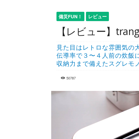
備災FUN！
レビュー
【レビュー】tran
見た目はレトロな雰囲気の
伝導率で３〜４人前の炊飯
収納力まで備えたスグレモ
50787