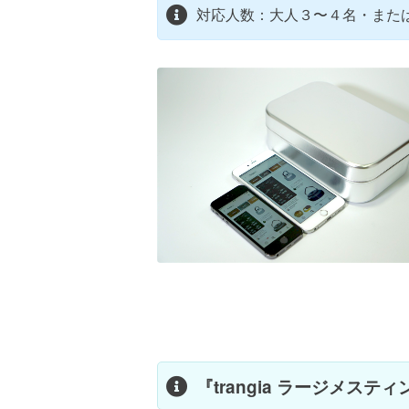
対応人数：大人３〜４名・または
『trangia ラージメステ