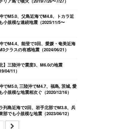
リア島で噴火（2019/7/26〜7/27）
沖でM5.0、父島近海でM4.8、トカラ近
も小規模な連続地震（2025/11/5〜
）
沖でM4.4、能登で3回、愛媛・奄美近海
3クラスの有感地震（2024/06/21）
北】三陸沖で震度3、M6.0の地震
9/04/11）
でM5.0, 三陸沖でM4.7、福島, 茨城, 愛
も小規模な地震相次ぐ（2020/12/16）
ラ列島近海で2回、岩手北部でM3.8、兵
東部でも小規模な地震（2023/06/12）