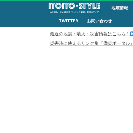
備
地震情報
災
生
TWITTER
お問い合わせ
活
最近の地震・噴火・災害情報はこちら！
災害時に使えるリンク集『備災ポータル