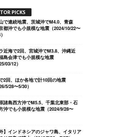
ITOR PICKS
山で連続地震、茨城沖でM4.0、青森
京都沖でも小規模な地震（2024/10/22〜
3）
ラ近海で2回、宮城沖でM3.8、沖縄近
福島会津でも小規模な地震
5/03/12）
で2回、ほか各地で計10回の地震
6/5/28〜5/30）
原諸島西方沖でM5.5、千葉北東部・石
方沖でも小規模な地震（2024/9/28〜
）
外】インドネシアのジャワ島、イタリア