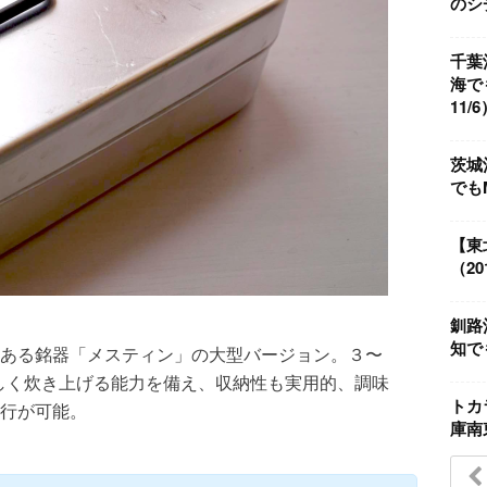
のシチ
千葉
海で
11/6
茨城
でもM
【東
（201
釧路沖
知で
ある銘器「メスティン」の大型バージョン。３〜
味しく炊き上げる能力を備え、収納性も実用的、調味
トカ
行が可能。
庫南