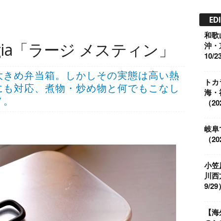
ED
和歌
gia「ラージ メスティン」
沖・
10/2
大きめ弁当箱。しかしその実態は高い熱
トカ
にも対応、煮物・炒め物と何でもこなし
海・
ノ。
（202
岐阜
（202
小笠
川西
9/29
【海