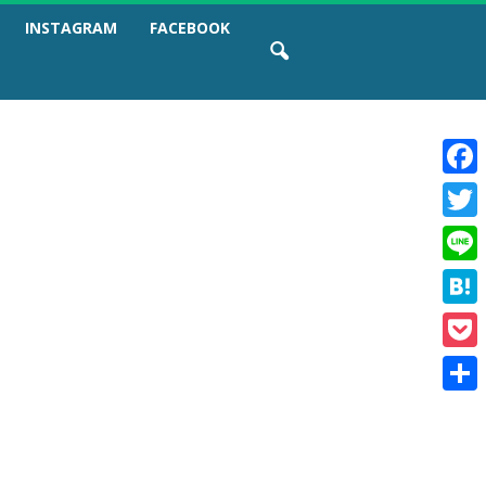
INSTAGRAM
FACEBOOK
F
a
T
c
w
e
L
i
b
i
t
o
H
n
t
o
a
e
e
k
P
t
r
o
e
共
c
n
有
k
a
e
t