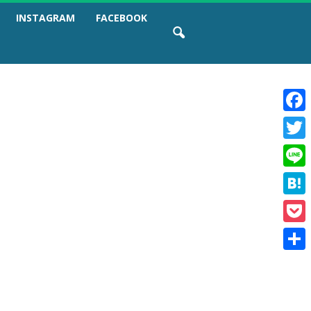
INSTAGRAM
FACEBOOK
F
a
T
c
w
e
L
i
b
i
t
o
H
n
t
o
a
e
e
k
P
t
r
o
e
共
c
n
有
k
a
e
t