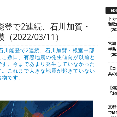
ED
トカ
能登で2連続、石川加賀・
和歌
（202
022/03/11）
宮城
半島
東部・石川能登で2連続、石川加賀・根室中部
（202
ここ数日、有感地震の発生傾向が以前と
です。今まであまり発生していなかった
【コ
す。これまで大きな地震が起きていない
具の
禁物です。
【備
『お
京都
でM