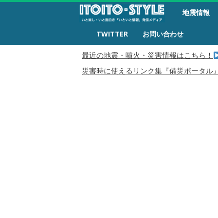
備
地震情報
災
生
TWITTER
お問い合わせ
活
最近の地震・噴火・災害情報はこちら！
災害時に使えるリンク集『備災ポータル