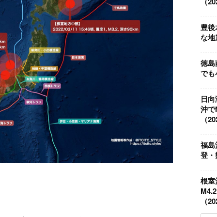
（202
豊後
な地震
徳島
でも小
日向
沖で
（202
福島
登・
根室
M4
（202