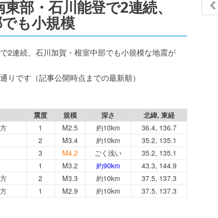
兵庫南東部・石川能登で2連続、
部でも小規模
川能登で2連続、石川加賀・根室中部でも小規模な地震が
通りです（記事公開時点までの最新順）
震度
規模
深さ
北緯, 東経
方
1
M2.5
約10km
36.4, 136.7
2
M3.4
約10km
35.2, 135.1
3
M4.2
ごく浅い
35.2, 135.1
1
M3.2
約90km
43.3, 144.9
方
2
M3.3
約10km
37.5, 137.3
方
1
M2.9
約10km
37.5, 137.3