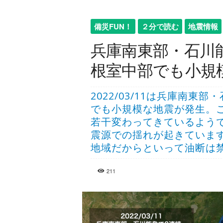
備災FUN！
２分で読む
地震情報
兵庫南東部・石川
根室中部でも小規模（2
2022/03/11は兵庫南
でも小規模な地震が発生。
若干変わってきているよう
震源での揺れが起きていま
地域だからといって油断は
211