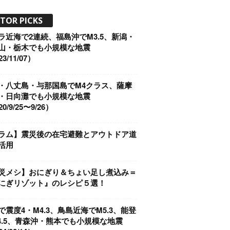
ITOR PICKS
ラ近海で2連続、福島沖でM3.5、新潟・
山・栃木でも小規模な地震
3/11/07）
・八丈島・与那国島でM4クラス、薩摩
・日向灘でも小規模な地震
0/9/25〜9/26）
ラム】震災後の在宅避難とアウトドア道
活用
災メシ】おにぎり＆ちょい足し煮込み＝
にぎリゾット』のレシピ５選！
で震度4・M4.3、鳥島近海でM5.3、能登
4.5、青森沖・熊本でも小規模な地震