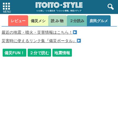
レビュー
備災メシ
読み物
２分読み
庶民グルメ
最近の地震・噴火・災害情報はこちら！
災害時に使えるリンク集『備災ポータル』
備災FUN！
２分で読む
地震情報