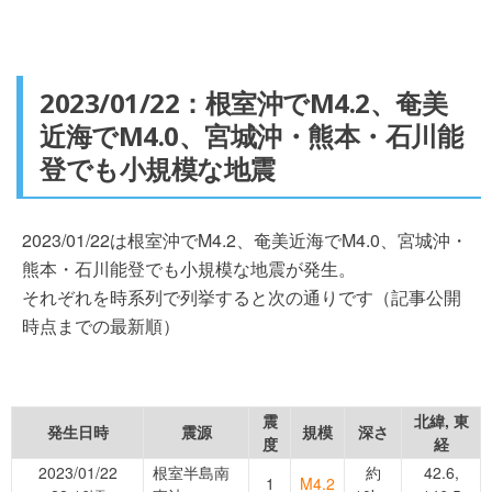
2023/01/22：根室沖でM4.2、奄美
近海でM4.0、宮城沖・熊本・石川能
登でも小規模な地震
2023/01/22は根室沖でM4.2、奄美近海でM4.0、宮城沖・
熊本・石川能登でも小規模な地震が発生。
それぞれを時系列で列挙すると次の通りです（記事公開
時点までの最新順）
震
北緯, 東
発生日時
震源
規模
深さ
度
経
2023/01/22
根室半島南
約
42.6,
1
M4.2