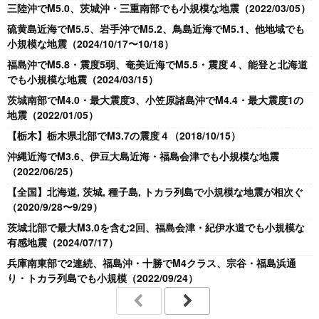
三陸沖でM5.0、茨城沖・三重南部でも小規模な地震（2022/03/05）
硫黄島近海でM5.5、岩手沖でM5.2、鳥島近海でM5.1、他地域でも
小規模な地震（2024/10/17〜10/18）
福島沖でM5.8・震度5弱、奄美近海でM5.5・震度４、能登と北海道
でも小規模な地震（2024/03/15）
茨城南部でM4.0・最大震度3、小笠原諸島沖でM4.4・最大震度1の
地震（2022/01/05）
【栃木】栃木県北部でM3.7の震度４（2018/10/15）
沖縄近海でM3.6、伊豆大島近海・福島会津でも小規模な地震
（2022/06/25）
【全国】北海道, 茨城, 種子島, トカラ列島で小規模な地震が相次ぐ
（2020/9/28〜9/29）
茨城北部で最大M3.0を含む2回、福島会津・紀伊水道でも小規模な
有感地震（2024/07/17）
兵庫南東部で2連続、福島沖・十勝でM4クラス、宗谷・福島浜通
り・トカラ列島でも小規模（2022/09/24）