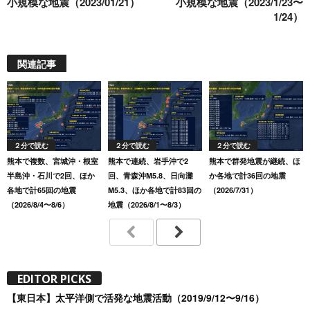
小規模な地震（2023/01/21）
小規模な地震（2023/1/23〜
1/24）
関連記事
２分で読む
２分で読む
２分で読む
熊本で複数、宮城沖・根室
熊本で連続、岩手沖で2
熊本で群発地震が継続、ほ
半島沖・石川で2回、ほか
回、青森沖M5.8、日向灘
か各地で計36回の地震
各地で計65回の地震
M5.3、ほか各地で計83回の
（2026/7/31）
（2026/8/4〜8/6）
地震（2026/8/1〜8/3）
EDITOR PICKS
【東日本】太平洋側で活発な地震活動（2019/9/12〜9/16）