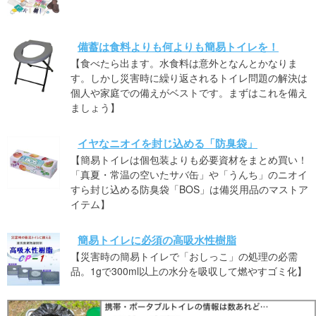
備蓄は食料よりも何よりも簡易トイレを！
【食べたら出ます。水食料は意外となんとかなりま
す。しかし災害時に繰り返されるトイレ問題の解決は
個人や家庭での備えがベストです。まずはこれを備え
ましょう】
イヤなニオイを封じ込める「防臭袋」
【簡易トイレは個包装よりも必要資材をまとめ買い！
「真夏・常温の空いたサバ缶」や「うんち」のニオイ
すら封じ込める防臭袋「BOS」は備災用品のマストア
イテム】
簡易トイレに必須の高吸水性樹脂
【災害時の簡易トイレで「おしっこ」の処理の必需
品。1gで300ml以上の水分を吸収して燃やすゴミ化】