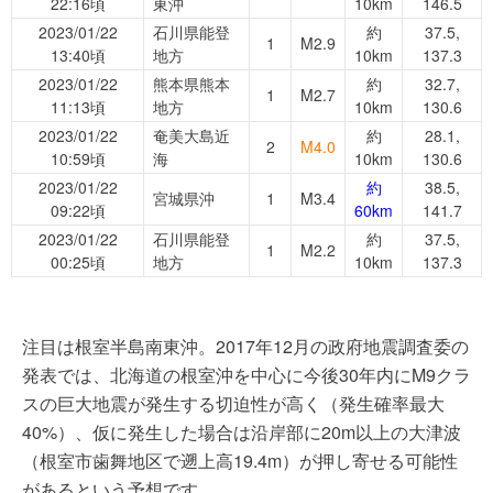
22:16頃
東沖
10km
146.5
2023/01/22
石川県能登
約
37.5,
1
M2.9
13:40頃
地方
10km
137.3
2023/01/22
熊本県熊本
約
32.7,
1
M2.7
11:13頃
地方
10km
130.6
2023/01/22
奄美大島近
約
28.1,
2
M4.0
10:59頃
海
10km
130.6
2023/01/22
約
38.5,
宮城県沖
1
M3.4
09:22頃
60km
141.7
2023/01/22
石川県能登
約
37.5,
1
M2.2
00:25頃
地方
10km
137.3
注目は根室半島南東沖。2017年12月の政府地震調査委の
発表では、北海道の根室沖を中心に今後30年内にM9クラ
スの巨大地震が発生する切迫性が高く（発生確率最大
40%）、仮に発生した場合は沿岸部に20m以上の大津波
（根室市歯舞地区で遡上高19.4m）が押し寄せる可能性
があるという予想です。