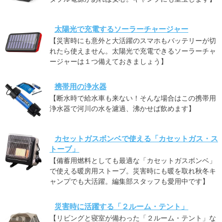
太陽光で充電するソーラーチャージャー
【災害時にも意外と大活躍のスマホもバッテリーが切
れたら使えません。太陽光で充電できるソーラーチャ
ージャーは１つ備えておきましょう】
携帯用の浄水器
【断水時で給水車も来ない！そんな場合はこの携帯用
浄水器で河川の水を濾過、沸かせば飲めます】
カセットガスボンベで使える「カセットガス・ス
トーブ」
【備蓄用燃料としても最適な「カセットガスボンベ」
で使える暖房用ストーブ。災害時にも暖を取れ秋冬キ
ャンプでも大活躍。編集部スタッフも愛用中です】
災害時に活躍する「２ルーム・テント」
【リビングと寝室が備わった「２ルーム・テント」な