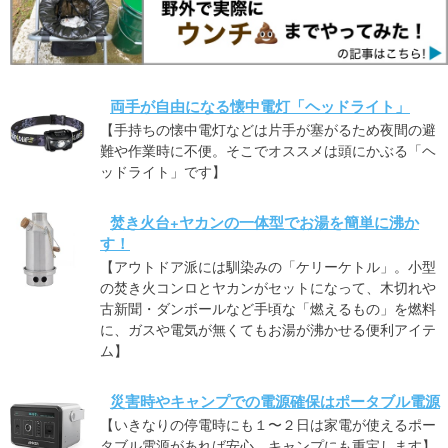
両手が自由になる懐中電灯「ヘッドライト」
【手持ちの懐中電灯などは片手が塞がるため夜間の避
難や作業時に不便。そこでオススメは頭にかぶる「ヘ
ッドライト」です】
焚き火台+ヤカンの一体型でお湯を簡単に沸か
す！
【アウトドア派には馴染みの「ケリーケトル」。小型
の焚き火コンロとヤカンがセットになって、木切れや
古新聞・ダンボールなど手頃な「燃えるもの」を燃料
に、ガスや電気が無くてもお湯が沸かせる便利アイテ
ム】
災害時やキャンプでの電源確保はポータブル電源
【いきなりの停電時にも１〜２日は家電が使えるポー
タブル電源があれば安心。キャンプにも重宝します】