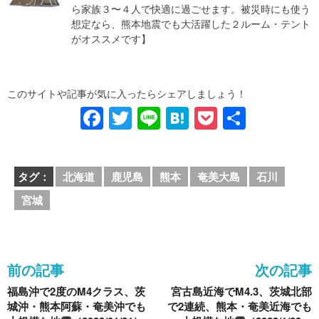
ら家族３〜４人で快適に過ごせます。被災時にも使う
想定なら、熊本地震でも大活躍した２ルーム・テント
がオススメです】
このサイトや記事が気に入ったらシェアしましょう！
F
T
Li
H
P
共
a
wi
n
at
o
有
c
tt
e
e
ck
タグ：
北海道
鹿児島
熊本
奄美大島
石川
e
er
n
et
宮城
b
a
o
o
前の記事
次の記事
k
福島沖で2度のM4クラス、茨
宮古島近海でM4.3、茨城北部
城沖・熊本阿蘇・奄美沖でも
で2連続、熊本・奄美近海でも