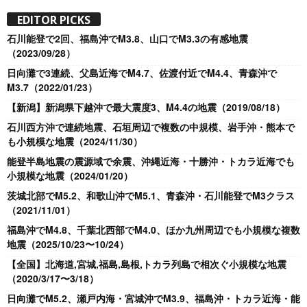
EDITOR PICKS
石川能登で2回、福島沖でM3.8、山口でM3.3の有感地震
（2023/09/28）
日向灘で3連続、父島近海でM4.7、佐渡付近でM4.4、青森沖で
M3.7（2022/01/23）
【新潟】新潟県下越沖で最大震度3、M4.4の地震（2019/08/18）
石川西方沖で連続地震、石垣周辺で複数の中規模、岩手沖・熊本で
も小規模な地震（2024/11/30）
能登半島地震の震源域で余震、沖縄近海・十勝沖・トカラ近海でも
小規模な地震（2024/01/20）
茨城北部でM5.2、和歌山沖でM5.1、青森沖・石川能登でM3クラス
（2021/11/01）
福島沖でM4.8、千葉北西部でM4.0、ほか九州周辺でも小規模な複数
地震（2025/10/23〜10/24）
【全国】北海道,宮城,福島,島根,トカラ列島で相次ぐ小規模な地震
（2020/3/17〜3/18）
日向灘でM5.2、瀬戸内海・宮城沖でM3.9、福島沖・トカラ近海・能