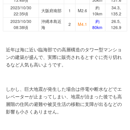
2023/10/30
約
34.3,
大阪府南部
1
M2.6
22:35頃
10km
135.2
2023/10/30
沖縄本島近
約
26.5,
2
M4.1
08:38頃
海
80km
126.9
近年は海に近い臨海部での高層構造のタワー型マンショ
ンの建築が盛んで、実際に販売されるとすぐに売り切れ
るなど人気も高いようです。
しかし、巨大地震が発生した場合は停電や断水などでエ
レベーターが止まってしまい、地震が治まった後でも高
層階の住民の避難や被災生活の移動に支障が出るなどの
影響も小さくありません。