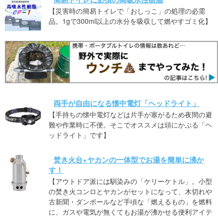
【災害時の簡易トイレで「おしっこ」の処理の必需
品。1gで300ml以上の水分を吸収して燃やすゴミ化】
両手が自由になる懐中電灯「ヘッドライト」
【手持ちの懐中電灯などは片手が塞がるため夜間の避
難や作業時に不便。そこでオススメは頭にかぶる「ヘ
ッドライト」です】
焚き火台+ヤカンの一体型でお湯を簡単に沸か
す！
【アウトドア派には馴染みの「ケリーケトル」。小型
の焚き火コンロとヤカンがセットになって、木切れや
古新聞・ダンボールなど手頃な「燃えるもの」を燃料
に、ガスや電気が無くてもお湯が沸かせる便利アイテ