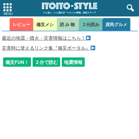
レビュー
備災メシ
読み物
２分読み
庶民グルメ
最近の地震・噴火・災害情報はこちら！
災害時に使えるリンク集『備災ポータル』
備災FUN！
２分で読む
地震情報