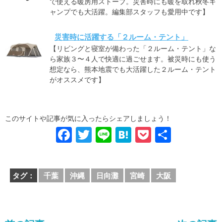
で使える暖房用ストーブ。災害時にも暖を取れ秋冬キ
ャンプでも大活躍。編集部スタッフも愛用中です】
災害時に活躍する「２ルーム・テント」
【リビングと寝室が備わった「２ルーム・テント」な
ら家族３〜４人で快適に過ごせます。被災時にも使う
想定なら、熊本地震でも大活躍した２ルーム・テント
がオススメです】
このサイトや記事が気に入ったらシェアしましょう！
F
T
Li
H
P
共
a
wi
n
at
o
有
c
tt
e
e
ck
タグ：
千葉
沖縄
日向灘
宮崎
大阪
e
er
n
et
b
a
o