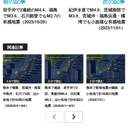
前の記事
次の記事
o
岩手沖で2連続のM4.4、福島
紀伊水道でM4.9、茨城南部で
k
でM3.6、石川能登でもM2.7の
M3.9、宮城沖・福島浜通・橘
有感地震（2023/10/29）
湾でも小規模な有感地震
（2023/11/01）
関連記事
２分で読む
２分で読む
２分で読む
熊本で複数、宮城沖・根室
熊本で連続、岩手沖で2
熊本で群発地震が継続、ほ
半島沖・石川で2回、ほか
回、青森沖M5.8、日向灘
か各地で計36回の地震
各地で計65回の地震
M5.3、ほか各地で計83回の
（2026/7/31）
（2026/8/4〜8/6）
地震（2026/8/1〜8/3）