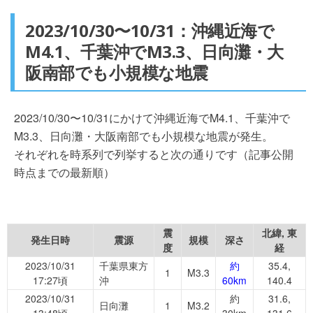
2023/10/30〜10/31：沖縄近海で
M4.1、千葉沖でM3.3、日向灘・大
阪南部でも小規模な地震
2023/10/30〜10/31にかけて沖縄近海でM4.1、千葉沖で
M3.3、日向灘・大阪南部でも小規模な地震が発生。
それぞれを時系列で列挙すると次の通りです（記事公開
時点までの最新順）
震
北緯, 東
発生日時
震源
規模
深さ
度
経
2023/10/31
千葉県東方
約
35.4,
1
M3.3
17:27頃
沖
60km
140.4
2023/10/31
約
31.6,
日向灘
1
M3.2
13:48頃
30km
131.6