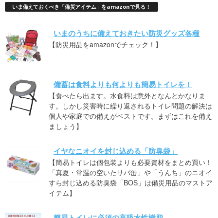
いま備えておくべき「備災アイテム」をamazonで見る！
いまのうちに備えておきたい防災グッズ各種
【防災用品をamazonでチェック！】
備蓄は食料よりも何よりも簡易トイレを！
【食べたら出ます。水食料は意外となんとかなりま
す。しかし災害時に繰り返されるトイレ問題の解決は
個人や家庭での備えがベストです。まずはこれを備え
ましょう】
イヤなニオイを封じ込める「防臭袋」
【簡易トイレは個包装よりも必要資材をまとめ買い！
「真夏・常温の空いたサバ缶」や「うんち」のニオイ
すら封じ込める防臭袋「BOS」は備災用品のマストア
イテム】
簡易トイレに必須の高吸水性樹脂