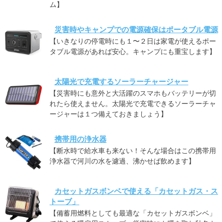
ム】
災害時やキャンプでの電源確保はポータブル電源
【いきなりの停電時にも１〜２日は家電が使えるポー
タブル電源があれば安心。キャンプにも重宝します】
太陽光で充電するソーラーチャージャー
【災害時にも意外と大活躍のスマホもバッテリーが切
れたら使えません。太陽光で充電できるソーラーチャ
ージャーは１つ備えておきましょう】
携帯用の浄水器
【断水時で給水車も来ない！そんな場合はこの携帯用
浄水器で河川の水を濾過、沸かせば飲めます】
カセットガスボンベで使える「カセットガス・ス
トーブ」
【備蓄用燃料としても最適な「カセットガスボンベ」