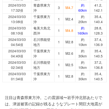
2024/03/03
青森県東方
約
41.2,
3
M4.7
17:32頃
沖
60km
142.1
2024/03/03
千葉県東方
約
35.4,
1
M2.4
13:08頃
沖
20km
140.4
2024/03/03
奄美大島北
約
28.8,
1
M4.8
08:10頃
西沖
160km
128.3
2024/03/03
石川県能登
約
37.4,
1
M2.8
04:54頃
地方
10km
136.9
2024/03/03
千葉県東方
約
35.4,
1
M2.6
04:40頃
沖
30km
140.5
2024/03/03
石川県能登
約
37.2,
1
M2.5
02:34頃
地方
10km
136.8
2024/03/03
千葉県東方
約
35.4,
1
M2.8
01:34頃
沖
30km
140.5
注目は青森県東方沖。この震源域〜岩手沖北部あたりで
は、津波被害の記録が残るようなプレート間巨大地震が