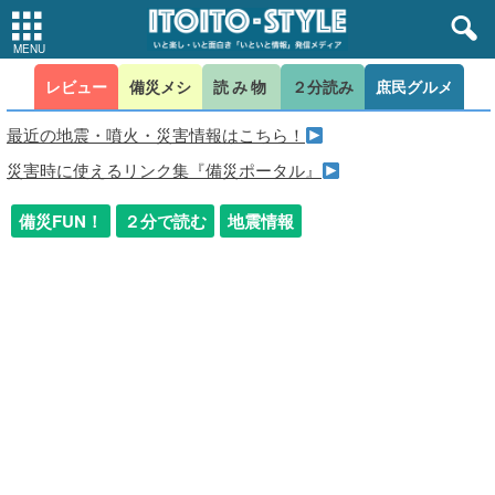
レビュー
備災メシ
読み物
２分読み
庶民グルメ
最近の地震・噴火・災害情報はこちら！
災害時に使えるリンク集『備災ポータル』
備災FUN！
２分で読む
地震情報