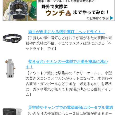
両手が自由になる懐中電灯「ヘッドライト」
【手持ちの懐中電灯などは片手が塞がるため夜間の避
難や作業時に不便。そこでオススメは頭にかぶる「ヘ
ッドライト」です】
焚き火台+ヤカンの一体型でお湯を簡単に沸か
す！
【アウトドア派には馴染みの「ケリーケトル」。小型
の焚き火コンロとヤカンがセットになって、木切れや
古新聞・ダンボールなど手頃な「燃えるもの」を燃料
に、ガスや電気が無くてもお湯が沸かせる便利アイテ
ム】
災害時やキャンプでの電源確保はポータブル電源
【いきなりの停電時にも１〜２日は家電が使えるポー