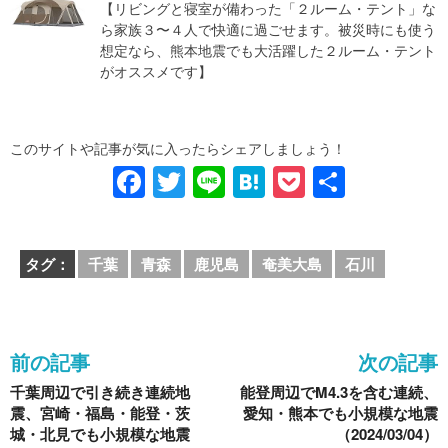
【リビングと寝室が備わった「２ルーム・テント」な
ら家族３〜４人で快適に過ごせます。被災時にも使う
想定なら、熊本地震でも大活躍した２ルーム・テント
がオススメです】
このサイトや記事が気に入ったらシェアしましょう！
F
T
Li
H
P
共
a
wi
n
at
o
有
c
tt
e
e
ck
タグ：
千葉
青森
鹿児島
奄美大島
石川
e
er
n
et
b
a
o
前の記事
次の記事
o
千葉周辺で引き続き連続地
能登周辺でM4.3を含む連続、
k
震、宮崎・福島・能登・茨
愛知・熊本でも小規模な地震
城・北見でも小規模な地震
（2024/03/04）