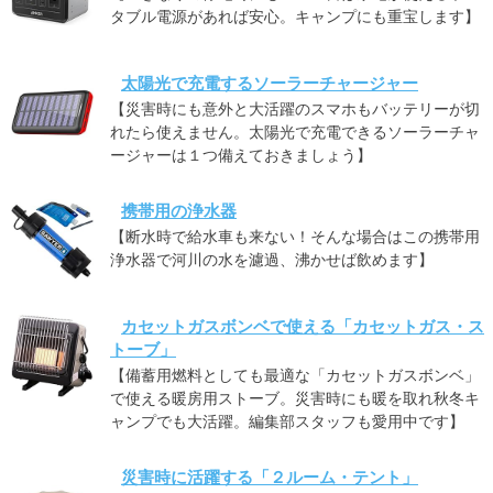
タブル電源があれば安心。キャンプにも重宝します】
太陽光で充電するソーラーチャージャー
【災害時にも意外と大活躍のスマホもバッテリーが切
れたら使えません。太陽光で充電できるソーラーチャ
ージャーは１つ備えておきましょう】
携帯用の浄水器
【断水時で給水車も来ない！そんな場合はこの携帯用
浄水器で河川の水を濾過、沸かせば飲めます】
カセットガスボンベで使える「カセットガス・ス
トーブ」
【備蓄用燃料としても最適な「カセットガスボンベ」
で使える暖房用ストーブ。災害時にも暖を取れ秋冬キ
ャンプでも大活躍。編集部スタッフも愛用中です】
災害時に活躍する「２ルーム・テント」