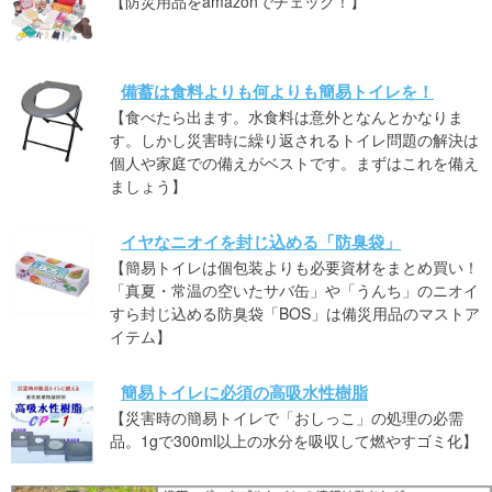
【防災用品をamazonでチェック！】
備蓄は食料よりも何よりも簡易トイレを！
【食べたら出ます。水食料は意外となんとかなりま
す。しかし災害時に繰り返されるトイレ問題の解決は
個人や家庭での備えがベストです。まずはこれを備え
ましょう】
イヤなニオイを封じ込める「防臭袋」
【簡易トイレは個包装よりも必要資材をまとめ買い！
「真夏・常温の空いたサバ缶」や「うんち」のニオイ
すら封じ込める防臭袋「BOS」は備災用品のマストア
イテム】
簡易トイレに必須の高吸水性樹脂
【災害時の簡易トイレで「おしっこ」の処理の必需
品。1gで300ml以上の水分を吸収して燃やすゴミ化】