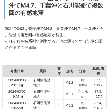
沖でM4.7、千葉沖と石川能登で複数
回の有感地震
2024/03/03は奄美沖でM4.8、青森沖でM4.7、千葉沖と石
川能登で複数回の有感地震が発生。
それぞれを時系列で列挙すると次の通りです（記事公開
時点までの最新順）
震
北緯, 東
発生日時
震源
規模
深さ
度
経
2024/03/03
石川県能登
約
37.2,
1
M2.2
20:43頃
地方
10km
136.7
2024/03/03
石川県能登
ごく浅
37.5,
1
M2.1
19:23頃
地方
い
137.2
2024/03/03
石川県能登
約
37.4,
1
M3.2
18:22頃
地方
10km
137.2