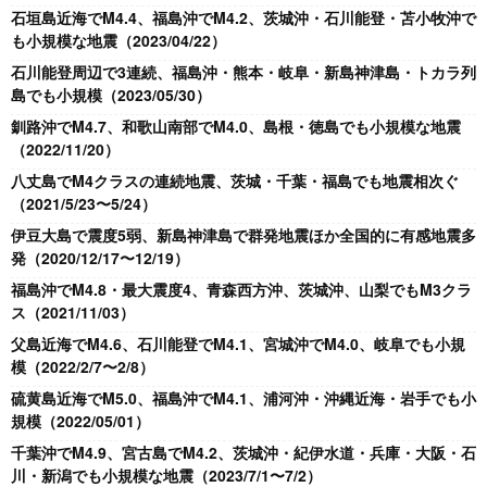
石垣島近海でM4.4、福島沖でM4.2、茨城沖・石川能登・苫小牧沖で
も小規模な地震（2023/04/22）
石川能登周辺で3連続、福島沖・熊本・岐阜・新島神津島・トカラ列
島でも小規模（2023/05/30）
釧路沖でM4.7、和歌山南部でM4.0、島根・徳島でも小規模な地震
（2022/11/20）
八丈島でM4クラスの連続地震、茨城・千葉・福島でも地震相次ぐ
（2021/5/23〜5/24）
伊豆大島で震度5弱、新島神津島で群発地震ほか全国的に有感地震多
発（2020/12/17〜12/19）
福島沖でM4.8・最大震度4、青森西方沖、茨城沖、山梨でもM3クラ
ス（2021/11/03）
父島近海でM4.6、石川能登でM4.1、宮城沖でM4.0、岐阜でも小規
模（2022/2/7〜2/8）
硫黄島近海でM5.0、福島沖でM4.1、浦河沖・沖縄近海・岩手でも小
規模（2022/05/01）
千葉沖でM4.9、宮古島でM4.2、茨城沖・紀伊水道・兵庫・大阪・石
川・新潟でも小規模な地震（2023/7/1〜7/2）