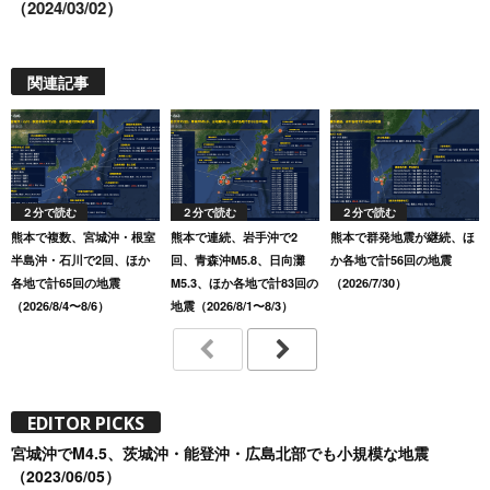
（2024/03/02）
関連記事
２分で読む
２分で読む
２分で読む
熊本で複数、宮城沖・根室
熊本で連続、岩手沖で2
熊本で群発地震が継続、ほ
半島沖・石川で2回、ほか
回、青森沖M5.8、日向灘
か各地で計56回の地震
各地で計65回の地震
M5.3、ほか各地で計83回の
（2026/7/30）
（2026/8/4〜8/6）
地震（2026/8/1〜8/3）
EDITOR PICKS
宮城沖でM4.5、茨城沖・能登沖・広島北部でも小規模な地震
（2023/06/05）