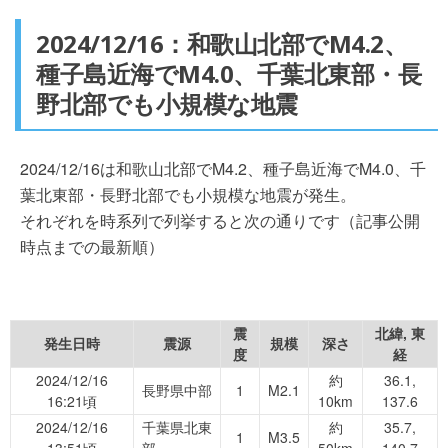
2024/12/16：和歌山北部でM4.2、
種子島近海でM4.0、千葉北東部・長
野北部でも小規模な地震
2024/12/16は和歌山北部でM4.2、種子島近海でM4.0、千
葉北東部・長野北部でも小規模な地震が発生。
それぞれを時系列で列挙すると次の通りです（記事公開
時点までの最新順）
震
北緯, 東
発生日時
震源
規模
深さ
度
経
2024/12/16
約
36.1,
長野県中部
1
M2.1
16:21頃
10km
137.6
2024/12/16
千葉県北東
約
35.7,
1
M3.5
13:51頃
部
50km
140.7