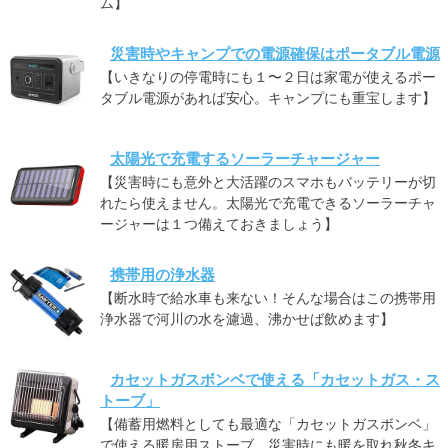
ム】
災害時やキャンプでの電源確保はポータブル電源
【いきなりの停電時にも１〜２日は家電が使えるポー
タブル電源があれば安心。キャンプにも重宝します】
太陽光で充電するソーラーチャージャー
【災害時にも意外と大活躍のスマホもバッテリーが切
れたら使えません。太陽光で充電できるソーラーチャ
ージャーは１つ備えておきましょう】
携帯用の浄水器
【断水時で給水車も来ない！そんな場合はこの携帯用
浄水器で河川の水を濾過、沸かせば飲めます】
カセットガスボンベで使える「カセットガス・ス
トーブ」
【備蓄用燃料としても最適な「カセットガスボンベ」
で使える暖房用ストーブ。災害時にも暖を取れ秋冬キ