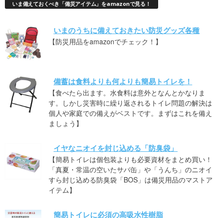
いま備えておくべき「備災アイテム」をamazonで見る！
いまのうちに備えておきたい防災グッズ各種
【防災用品をamazonでチェック！】
備蓄は食料よりも何よりも簡易トイレを！
【食べたら出ます。水食料は意外となんとかなりま
す。しかし災害時に繰り返されるトイレ問題の解決は
個人や家庭での備えがベストです。まずはこれを備え
ましょう】
イヤなニオイを封じ込める「防臭袋」
【簡易トイレは個包装よりも必要資材をまとめ買い！
「真夏・常温の空いたサバ缶」や「うんち」のニオイ
すら封じ込める防臭袋「BOS」は備災用品のマストア
イテム】
簡易トイレに必須の高吸水性樹脂