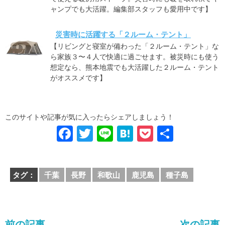
ャンプでも大活躍。編集部スタッフも愛用中です】
災害時に活躍する「２ルーム・テント」
【リビングと寝室が備わった「２ルーム・テント」な
ら家族３〜４人で快適に過ごせます。被災時にも使う
想定なら、熊本地震でも大活躍した２ルーム・テント
がオススメです】
このサイトや記事が気に入ったらシェアしましょう！
F
T
Li
H
P
共
a
wi
n
at
o
有
c
tt
e
e
ck
タグ：
千葉
長野
和歌山
鹿児島
種子島
e
er
n
et
b
a
o
前の記事
次の記事