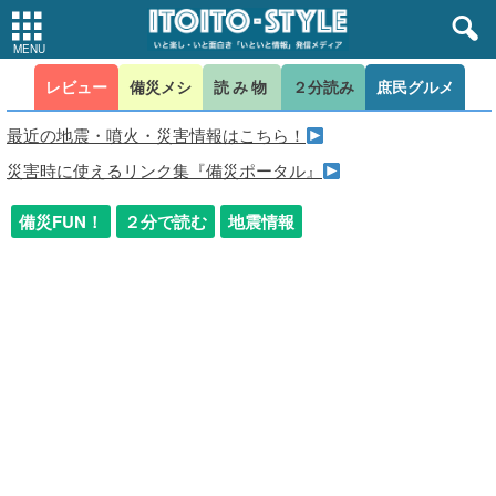
レビュー
備災メシ
読み物
２分読み
庶民グルメ
最近の地震・噴火・災害情報はこちら！
災害時に使えるリンク集『備災ポータル』
備災FUN！
２分で読む
地震情報