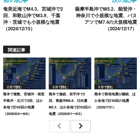
o
奄美近海でM4.3、宮城沖で2
薩摩半島沖でM5.2、能登沖・
k
回、和歌山沖でM3.9、千葉
神奈川で小規模な地震、バヌ
沖・茨城でも小規模な地震
アツでM7.4の大規模地震
（2024/12/15）
（2024/12/17）
関連記事
２分で読む
２分で読む
２分で読む
熊本で複数、宮城沖・根室
熊本で連続、岩手沖で2
熊本で群発地震が継続、ほ
半島沖・石川で2回、ほか
回、青森沖M5.8、日向灘
か各地で計36回の地震
各地で計65回の地震
M5.3、ほか各地で計83回の
（2026/7/31）
（2026/8/4〜8/6）
地震（2026/8/1〜8/3）