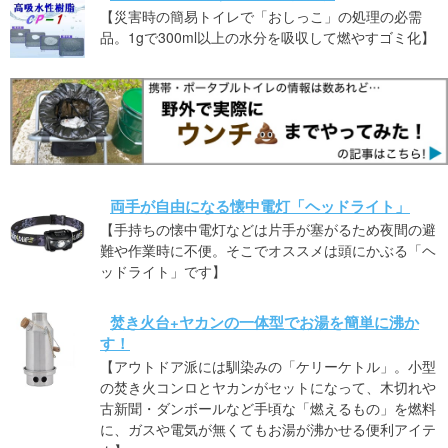
【災害時の簡易トイレで「おしっこ」の処理の必需
品。1gで300ml以上の水分を吸収して燃やすゴミ化】
両手が自由になる懐中電灯「ヘッドライト」
【手持ちの懐中電灯などは片手が塞がるため夜間の避
難や作業時に不便。そこでオススメは頭にかぶる「ヘ
ッドライト」です】
焚き火台+ヤカンの一体型でお湯を簡単に沸か
す！
【アウトドア派には馴染みの「ケリーケトル」。小型
の焚き火コンロとヤカンがセットになって、木切れや
古新聞・ダンボールなど手頃な「燃えるもの」を燃料
に、ガスや電気が無くてもお湯が沸かせる便利アイテ