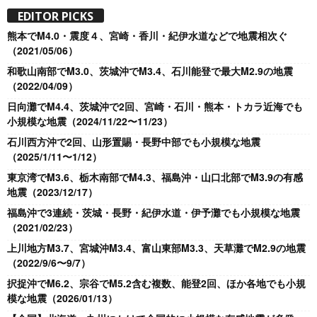
EDITOR PICKS
熊本でM4.0・震度４、宮崎・香川・紀伊水道などで地震相次ぐ
（2021/05/06）
和歌山南部でM3.0、茨城沖でM3.4、石川能登で最大M2.9の地震
（2022/04/09）
日向灘でM4.4、茨城沖で2回、宮崎・石川・熊本・トカラ近海でも
小規模な地震（2024/11/22〜11/23）
石川西方沖で2回、山形置賜・長野中部でも小規模な地震
（2025/1/11〜1/12）
東京湾でM3.6、栃木南部でM4.3、福島沖・山口北部でM3.9の有感
地震（2023/12/17）
福島沖で3連続・茨城・長野・紀伊水道・伊予灘でも小規模な地震
（2021/02/23）
上川地方M3.7、宮城沖M3.4、富山東部M3.3、天草灘でM2.9の地震
（2022/9/6〜9/7）
択捉沖でM6.2、宗谷でM5.2含む複数、能登2回、ほか各地でも小規
模な地震（2026/01/13）