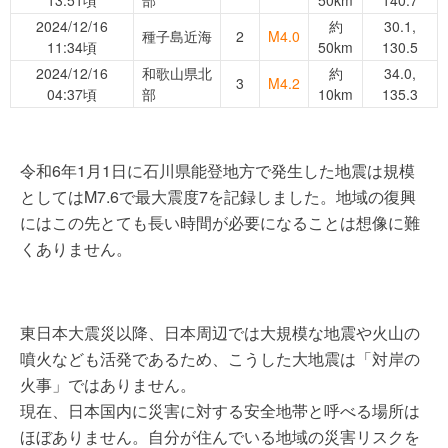
2024/12/16
約
30.1,
種子島近海
2
M4.0
11:34頃
50km
130.5
2024/12/16
和歌山県北
約
34.0,
3
M4.2
04:37頃
部
10km
135.3
令和6年1月1日に石川県能登地方で発生した地震は規模
としてはM7.6で最大震度7を記録しました。地域の復興
にはこの先とても長い時間が必要になることは想像に難
くありません。
東日本大震災以降、日本周辺では大規模な地震や火山の
噴火なども活発であるため、こうした大地震は「対岸の
火事」ではありません。
現在、日本国内に災害に対する安全地帯と呼べる場所は
ほぼありません。自分が住んでいる地域の災害リスクを