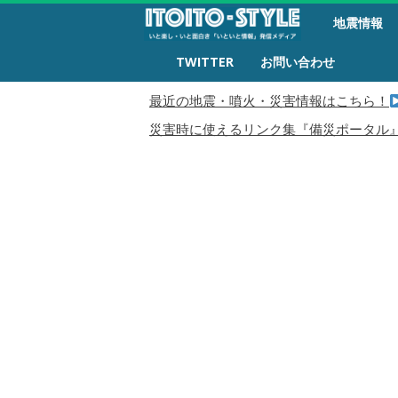
備
地震情報
災
生
TWITTER
お問い合わせ
活
最近の地震・噴火・災害情報はこちら！
災害時に使えるリンク集『備災ポータル