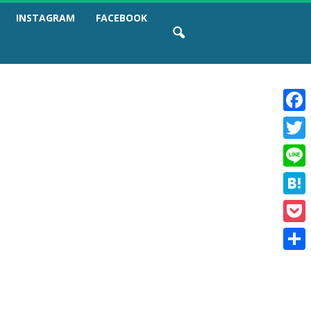
INSTAGRAM
FACEBOOK
F
a
T
c
w
e
L
i
b
i
t
o
H
n
t
o
a
e
e
k
P
t
r
o
e
共
c
n
有
k
a
e
t