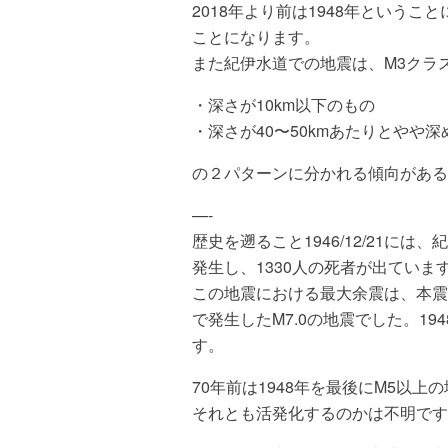
2018年より前は1948年というこ
ことになります。
また紀伊水道での地震は、M3クラ
・深さが10km以下のもの
・深さが40〜50kmあたりとやや深
の２パターンに分かれる傾向がある
—-
歴史を遡ること1946/12/21には
発生し、1330人の死者が出ていま
この地震における最大余震は、本震から
で発生したM7.0の地震でした。194
す。
70年前は1948年を最後にM5以
それとも活発化するのかは不明です