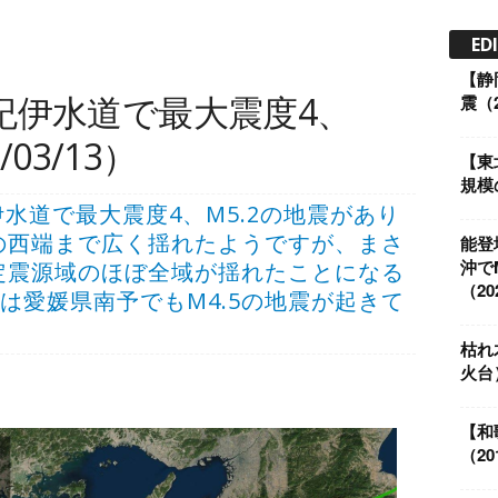
ED
【静
紀伊水道で最大震度4、
震（2
/03/13）
【東
規模の
頃、紀伊水道で最大震度4、M5.2の地震があり
の西端まで広く揺れたようですが、まさ
能登
沖で
定震源域のほぼ全域が揺れたことになる
（202
には愛媛県南予でもM4.5の地震が起きて
枯れ
火台
【和
（201