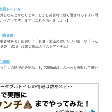
簡易トイレを！
外となんとかなります。しかし災害時に繰り返されるトイレ問
がベストです。まずはこれを備えましょう】
「防臭袋」
要資材をまとめ買い！「真夏・常温の空いたサバ缶」や「うん
臭袋「BOS」は備災用品のマストアイテム】
性樹脂
こ」の処理の必需品。1gで300ml以上の水分を吸収して燃や