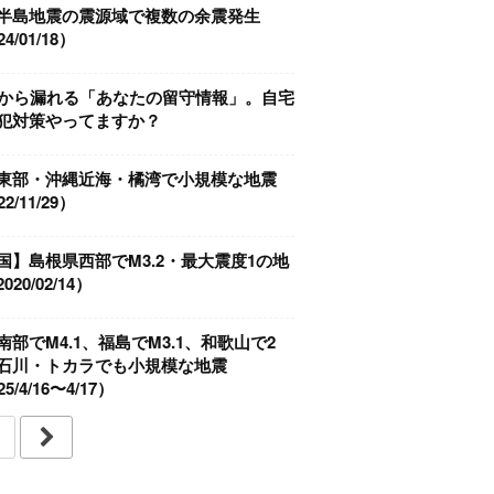
半島地震の震源域で複数の余震発生
4/01/18）
Sから漏れる「あなたの留守情報」。自宅
犯対策やってますか？
東部・沖縄近海・橘湾で小規模な地震
2/11/29）
国】島根県西部でM3.2・最大震度1の地
020/02/14）
南部でM4.1、福島でM3.1、和歌山で2
石川・トカラでも小規模な地震
5/4/16〜4/17）