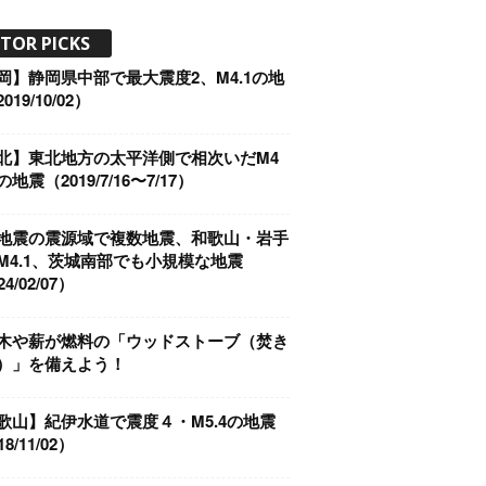
ITOR PICKS
岡】静岡県中部で最大震度2、M4.1の地
019/10/02）
北】東北地方の太平洋側で相次いだM4
地震（2019/7/16〜7/17）
地震の震源域で複数地震、和歌山・岩手
M4.1、茨城南部でも小規模な地震
4/02/07）
木や薪が燃料の「ウッドストーブ（焚き
）」を備えよう！
歌山】紀伊水道で震度４・M5.4の地震
8/11/02）