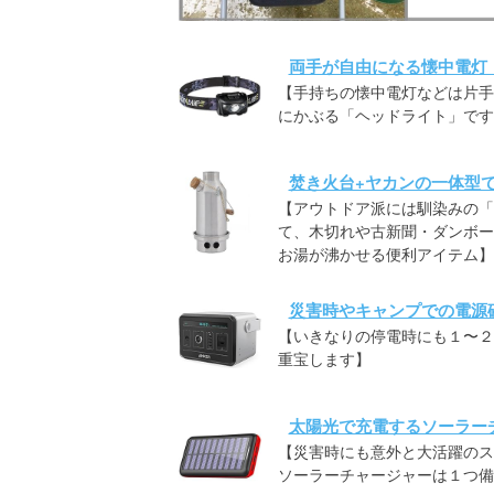
両手が自由になる懐中電灯
【手持ちの懐中電灯などは片手
にかぶる「ヘッドライト」です
焚き火台+ヤカンの一体型
【アウトドア派には馴染みの「
て、木切れや古新聞・ダンボー
お湯が沸かせる便利アイテム】
災害時やキャンプでの電源
【いきなりの停電時にも１〜２
重宝します】
太陽光で充電するソーラー
【災害時にも意外と大活躍のス
ソーラーチャージャーは１つ備