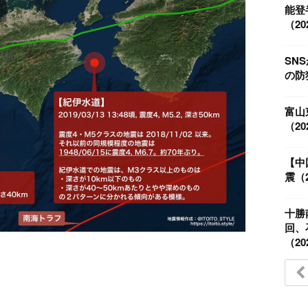
能登
（202
SN
の防
富山
（202
【中
震（2
十勝
回、
（202