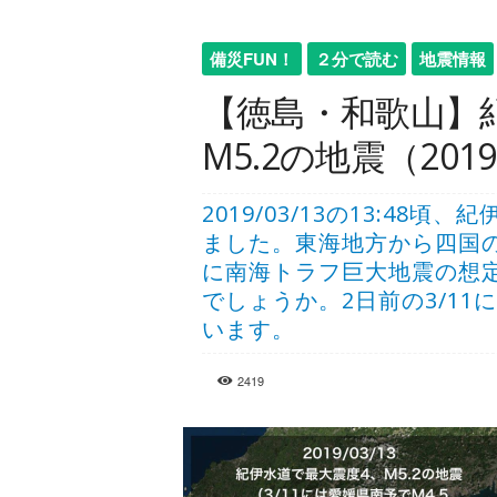
備災FUN！
２分で読む
地震情報
【徳島・和歌山】
M5.2の地震（2019
2019/03/13の13:48
ました。東海地方から四国
に南海トラフ巨大地震の想
でしょうか。2日前の3/11
います。
2419