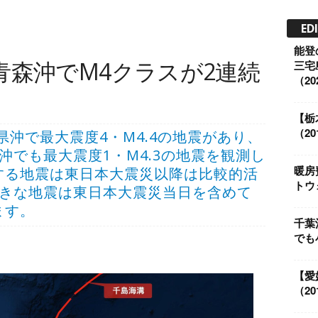
ED
能登
青森沖でM4クラスが2連続
三宅
（202
【栃
（201
に岩手県沖で最大震度4・M4.4の地震があり、
沖でも最大震度1・M4.3の地震を観測し
暖房
する地震は東日本大震災以降は比較的活
トウ
大きな地震は東日本大震災当日を含めて
ます。
千葉
でも小
【愛
（201