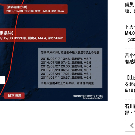
備災
種、
トカ
M4
（202
苫小
有感地
【山
を起
6/19
石川
部・