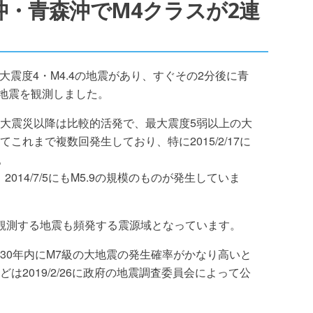
岩手沖・青森沖でM4クラスが2連
沖で最大震度4・M4.4の地震があり、すぐその2分後に青
の地震を観測しました。
大震災以降は比較的活発で、最大震度5弱以上の大
これまで複数回発生しており、特に2015/2/17に
。
014/7/5にもM5.9の規模のものが発生していま
観測する地震も頻発する震源域となっています。
30年内にM7級の大地震の発生確率がかなり高いと
は2019/2/26に政府の地震調査委員会によって公