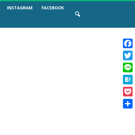
INSTAGRAM
FACEBOOK
F
a
T
c
w
e
L
i
b
i
t
o
H
n
t
o
a
e
e
k
P
t
r
o
e
共
c
n
有
k
a
e
t