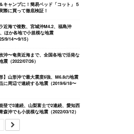
＆キャンプに！簡易ベッド「コット」５
実際に買って徹底検証！
ラ近海で複数、宮城沖M4.2、福島沖
.0、ほか各地で小規模な地震
5/9/14〜9/15）
牧沖〜奄美近海まで、全国各地で活発な
震（2022/07/26）
形】山形沖で最大震度6強、M6.8の地震
点に周辺で連続する地震（2019/6/18〜
）
能登で3連続、山梨富士で2連続、愛知西
青森沖でも小規模な地震（2022/03/12）