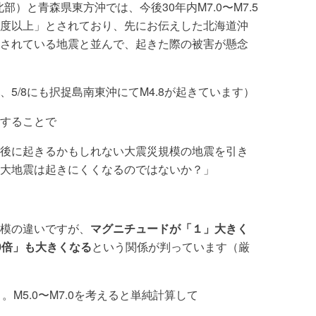
部）と青森県東方沖では、今後30年内M7.0〜M7.5
程度以上」とされており、先にお伝えした北海道沖
されている地震と並んで、起きた際の被害が懸念
5/8にも択捉島南東沖にてM4.8が起きています）
することで
後に起きるかもしれない大震災規模の地震を引き
大地震は起きにくくなるのではないか？」
模の違いですが、
マグニチュードが「１」大きく
0倍」も大きくなる
という関係が判っています（厳
。M5.0〜M7.0を考えると単純計算して