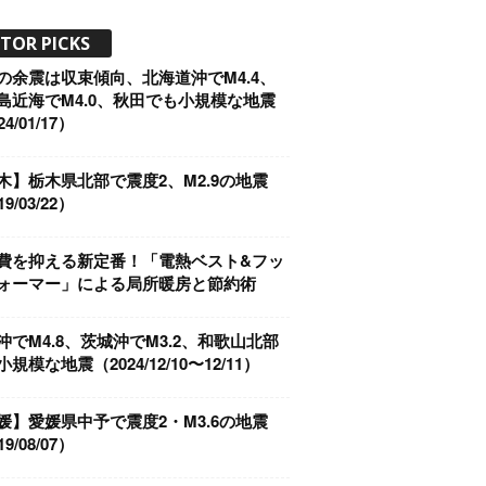
ITOR PICKS
の余震は収束傾向、北海道沖でM4.4、
島近海でM4.0、秋田でも小規模な地震
4/01/17）
木】栃木県北部で震度2、M2.9の地震
9/03/22）
費を抑える新定番！「電熱ベスト&フッ
ォーマー」による局所暖房と節約術
沖でM4.8、茨城沖でM3.2、和歌山北部
規模な地震（2024/12/10〜12/11）
媛】愛媛県中予で震度2・M3.6の地震
9/08/07）