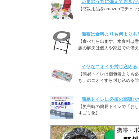
いまのうちに備えておきた
【防災用品をamazonでチェッ
備蓄は食料よりも何よりも
【食べたら出ます。水食料は意
題の解決は個人や家庭での備え
イヤなニオイを封じ込める
【簡易トイレは個包装よりも必
ち」のニオイすら封じ込める防
簡易トイレに必須の高吸水
【災害時の簡易トイレで「おしっ
すゴミ化】