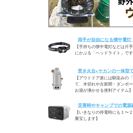
両手が自由になる懐中電灯
【手持ちの懐中電灯などは片手
にかぶる「ヘッドライト」です
焚き火台+ヤカンの一体型
【アウトドア派には馴染みの「
て、木切れや古新聞・ダンボー
お湯が沸かせる便利アイテム】
災害時やキャンプでの電源
【いきなりの停電時にも１〜２
重宝します】