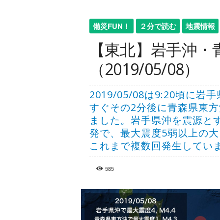
備災FUN！
２分で読む
地震情報
【東北】岩手沖・
（2019/05/08）
2019/05/08は9:20頃
すぐその2分後に青森県東方
ました。岩手県沖を震源と
発で、最大震度5弱以上の
これまで複数回発生してい
585