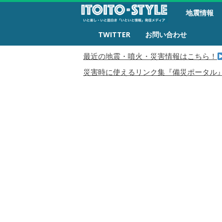
備
地震情報
災
生
TWITTER
お問い合わせ
活
最近の地震・噴火・災害情報はこちら！
災害時に使えるリンク集『備災ポータル