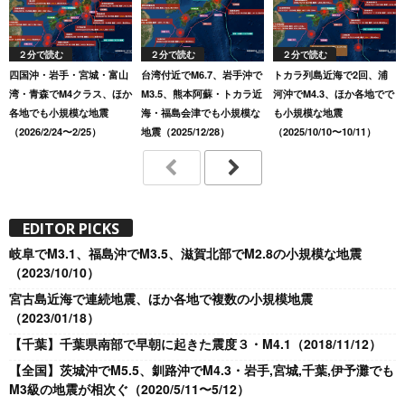
２分で読む
２分で読む
２分で読む
四国沖・岩手・宮城・富山
台湾付近でM6.7、岩手沖で
トカラ列島近海で2回、浦
湾・青森でM4クラス、ほか
M3.5、熊本阿蘇・トカラ近
河沖でM4.3、ほか各地でで
各地でも小規模な地震
海・福島会津でも小規模な
も小規模な地震
（2026/2/24〜2/25）
地震（2025/12/28）
（2025/10/10〜10/11）
EDITOR PICKS
岐阜でM3.1、福島沖でM3.5、滋賀北部でM2.8の小規模な地震
（2023/10/10）
宮古島近海で連続地震、ほか各地で複数の小規模地震
（2023/01/18）
【千葉】千葉県南部で早朝に起きた震度３・M4.1（2018/11/12）
【全国】茨城沖でM5.5、釧路沖でM4.3・岩手,宮城,千葉,伊予灘でも
M3級の地震が相次ぐ（2020/5/11〜5/12）