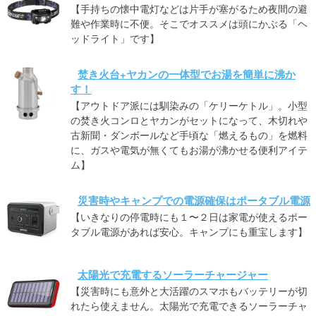
【手持ちの懐中電灯などは片手が塞がるため夜間の避
難や作業時に不便。そこでオススメは頭にかぶる「ヘ
ッドライト」です】
焚き火台+ヤカンの一体型でお湯を簡単に沸か
す！
【アウトドア派には馴染みの「ケリーケトル」。小型
の焚き火コンロとヤカンがセットになって、木切れや
古新聞・ダンボールなど手頃な「燃えるもの」を燃料
に、ガスや電気が無くてもお湯が沸かせる便利アイテ
ム】
災害時やキャンプでの電源確保はポータブル電源
【いきなりの停電時にも１〜２日は家電が使えるポー
タブル電源があれば安心。キャンプにも重宝します】
太陽光で充電するソーラーチャージャー
【災害時にも意外と大活躍のスマホもバッテリーが切
れたら使えません。太陽光で充電できるソーラーチャ