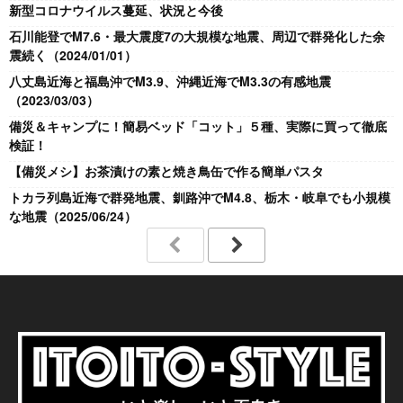
新型コロナウイルス蔓延、状況と今後
石川能登でM7.6・最大震度7の大規模な地震、周辺で群発化した余
震続く（2024/01/01）
八丈島近海と福島沖でM3.9、沖縄近海でM3.3の有感地震
（2023/03/03）
備災＆キャンプに！簡易ベッド「コット」５種、実際に買って徹底
検証！
【備災メシ】お茶漬けの素と焼き鳥缶で作る簡単パスタ
トカラ列島近海で群発地震、釧路沖でM4.8、栃木・岐阜でも小規模
な地震（2025/06/24）