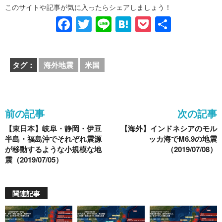
このサイトや記事が気に入ったらシェアしましょう！
F
T
Li
H
P
共
a
wi
n
at
o
有
c
tt
e
e
ck
タグ：
海外地震
米国
e
er
n
et
b
a
o
前の記事
次の記事
o
【東日本】岐阜・静岡・伊豆
【海外】インドネシアのモル
k
半島・福島沖でそれぞれ震源
ッカ海でM6.9の地震
が移動するような小規模な地
（2019/07/08）
震（2019/07/05）
関連記事