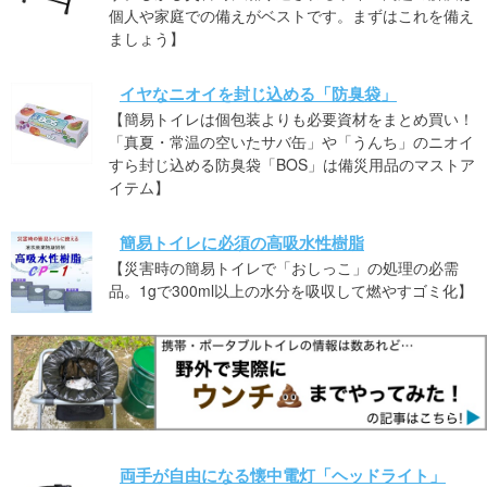
個人や家庭での備えがベストです。まずはこれを備え
ましょう】
イヤなニオイを封じ込める「防臭袋」
【簡易トイレは個包装よりも必要資材をまとめ買い！
「真夏・常温の空いたサバ缶」や「うんち」のニオイ
すら封じ込める防臭袋「BOS」は備災用品のマストア
イテム】
簡易トイレに必須の高吸水性樹脂
【災害時の簡易トイレで「おしっこ」の処理の必需
品。1gで300ml以上の水分を吸収して燃やすゴミ化】
両手が自由になる懐中電灯「ヘッドライト」