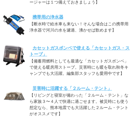
ージャーは１つ備えておきましょう】
携帯用の浄水器
【断水時で給水車も来ない！そんな場合はこの携帯用
浄水器で河川の水を濾過、沸かせば飲めます】
カセットガスボンベで使える「カセットガス・ス
トーブ」
【備蓄用燃料としても最適な「カセットガスボンベ」
で使える暖房用ストーブ。災害時にも暖を取れ秋冬キ
ャンプでも大活躍。編集部スタッフも愛用中です】
災害時に活躍する「２ルーム・テント」
【リビングと寝室が備わった「２ルーム・テント」な
ら家族３〜４人で快適に過ごせます。被災時にも使う
想定なら、熊本地震でも大活躍した２ルーム・テント
がオススメです】