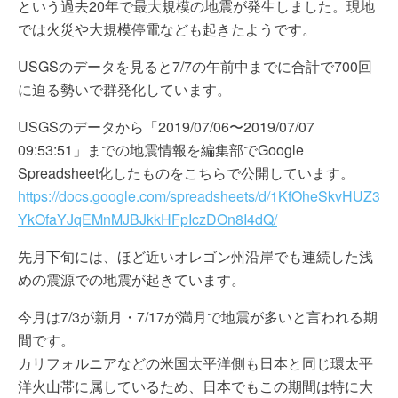
という過去20年で最大規模の地震が発生しました。現地
では火災や大規模停電なども起きたようです。
USGSのデータを見ると7/7の午前中までに合計で700回
に迫る勢いで群発化しています。
USGSのデータから「2019/07/06〜2019/07/07
09:53:51」までの地震情報を編集部でGoogle
Spreadsheet化したものをこちらで公開しています。
https://docs.google.com/spreadsheets/d/1KfOheSkvHUZ3
YkOfaYJqEMnMJBJkkHFpIczDOn8I4dQ/
先月下旬には、ほど近いオレゴン州沿岸でも連続した浅
めの震源での地震が起きています。
今月は7/3が新月・7/17が満月で地震が多いと言われる期
間です。
カリフォルニアなどの米国太平洋側も日本と同じ環太平
洋火山帯に属しているため、日本でもこの期間は特に大