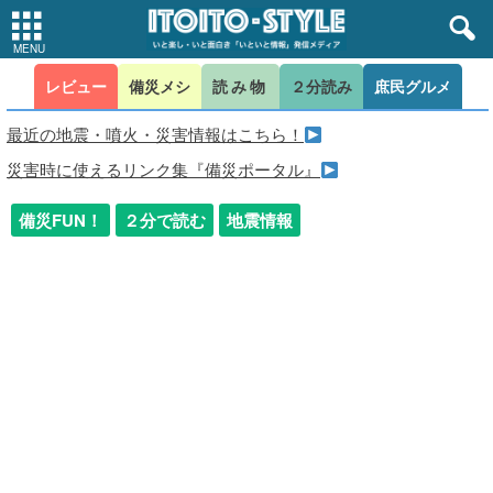
レビュー
備災メシ
読み物
２分読み
庶民グルメ
最近の地震・噴火・災害情報はこちら！
災害時に使えるリンク集『備災ポータル』
備災FUN！
２分で読む
地震情報