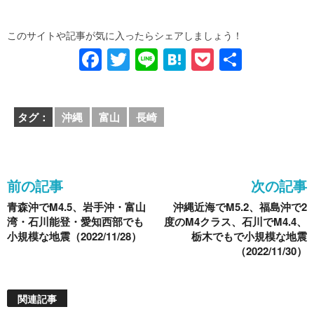
このサイトや記事が気に入ったらシェアしましょう！
F
T
Li
H
P
共
a
wi
n
at
o
有
c
tt
e
e
ck
タグ：
沖縄
富山
長崎
e
er
n
et
b
a
o
前の記事
次の記事
o
青森沖でM4.5、岩手沖・富山
沖縄近海でM5.2、福島沖で2
k
湾・石川能登・愛知西部でも
度のM4クラス、石川でM4.4、
小規模な地震（2022/11/28）
栃木でもで小規模な地震
（2022/11/30）
関連記事