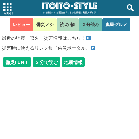
レビュー
備災メシ
読み物
２分読み
庶民グルメ
最近の地震・噴火・災害情報はこちら！
災害時に使えるリンク集『備災ポータル』
備災FUN！
２分で読む
地震情報