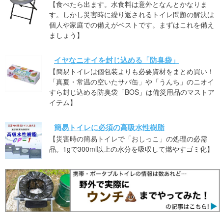
【食べたら出ます。水食料は意外となんとかなりま
す。しかし災害時に繰り返されるトイレ問題の解決は
個人や家庭での備えがベストです。まずはこれを備え
ましょう】
イヤなニオイを封じ込める「防臭袋」
【簡易トイレは個包装よりも必要資材をまとめ買い！
「真夏・常温の空いたサバ缶」や「うんち」のニオイ
すら封じ込める防臭袋「BOS」は備災用品のマストア
イテム】
簡易トイレに必須の高吸水性樹脂
【災害時の簡易トイレで「おしっこ」の処理の必需
品。1gで300ml以上の水分を吸収して燃やすゴミ化】