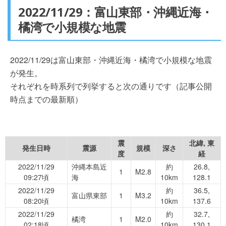
2022/11/29：富山東部・沖縄近海・
橘湾で小規模な地震
2022/11/29は富山東部・沖縄近海・橘湾で小規模な地震
が発生。
それぞれを時系列で列挙すると次の通りです（記事公開
時点までの最新順）
震
北緯, 東
発生日時
震源
規模
深さ
度
経
2022/11/29
沖縄本島近
約
26.8,
1
M2.8
09:27頃
海
10km
128.1
2022/11/29
約
36.5,
富山県東部
1
M3.2
08:20頃
10km
137.6
2022/11/29
約
32.7,
橘湾
1
M2.0
02:18頃
10km
130.1