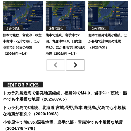
２分で読む
２分で読む
２分で読む
熊本で複数、宮城沖・根室
熊本で連続、岩手沖で2
熊本で群発地震が継続、ほ
半島沖・石川で2回、ほか
回、青森沖M5.8、日向灘
か各地で計36回の地震
各地で計65回の地震
M5.3、ほか各地で計83回の
（2026/7/31）
（2026/8/4〜8/6）
地震（2026/8/1〜8/3）
EDITOR PICKS
トカラ列島近海で群発地震継続、福島沖でM4.9、岩手沖・茨城・熊
本でも小規模な地震（2025/07/05）
トカラ列島で3連続、北海道,宮城,長野,熊本,鹿児島,父島でも小規模
な地震が相次ぐ（2020/10/08）
小笠原沖でM6.3の深発地震、岩手北部・青森沖でも小規模な地震
（2024/7/8〜7/9）