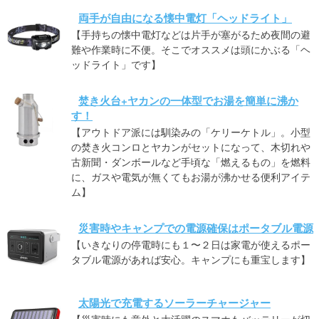
両手が自由になる懐中電灯「ヘッドライト」
【手持ちの懐中電灯などは片手が塞がるため夜間の避
難や作業時に不便。そこでオススメは頭にかぶる「ヘ
ッドライト」です】
焚き火台+ヤカンの一体型でお湯を簡単に沸か
す！
【アウトドア派には馴染みの「ケリーケトル」。小型
の焚き火コンロとヤカンがセットになって、木切れや
古新聞・ダンボールなど手頃な「燃えるもの」を燃料
に、ガスや電気が無くてもお湯が沸かせる便利アイテ
ム】
災害時やキャンプでの電源確保はポータブル電源
【いきなりの停電時にも１〜２日は家電が使えるポー
タブル電源があれば安心。キャンプにも重宝します】
太陽光で充電するソーラーチャージャー