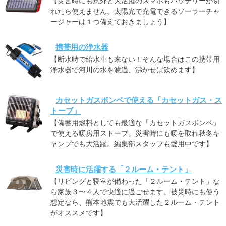
【災害時にも意外と大活躍のスマホもバッテリーが切
れたら使えません。太陽光で充電できるソーラーチャ
ージャーは１つ備えておきましょう】
携帯用の浄水器
【断水時で給水車も来ない！そんな場合はこの携帯用
浄水器で河川の水を濾過、沸かせば飲めます】
カセットガスボンベで使える「カセットガス・ス
トーブ」
【備蓄用燃料としても最適な「カセットガスボンベ」
で使える暖房用ストーブ。災害時にも暖を取れ秋冬キ
ャンプでも大活躍。編集部スタッフも愛用中です】
災害時に活躍する「２ルーム・テント」
【リビングと寝室が備わった「２ルーム・テント」な
ら家族３〜４人で快適に過ごせます。被災時にも使う
想定なら、熊本地震でも大活躍した２ルーム・テント
がオススメです】