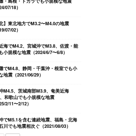
灘・島根・トカラでも小規模な地震
4/07/18）
北】東北地方でM3.2〜M4.0の地震
9/07/02）
近海でM4.2、宮城沖でM3.8、佐渡・能
小規模な地震（2024/6/7〜6/8）
灘でM4.8、静岡・千葉沖・根室でも小
地震（2021/06/29）
沖M4.5、茨城南部M3.9、奄美近海
.7、和歌山でも小規模な地震
5/2/11〜2/12）
沖でM5.1を含む連続地震、福島・北海
石川でも地震相次ぐ（2021/08/03）