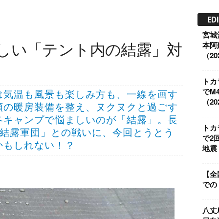
ED
宮城
しい「テント内の結露」対
本阿
（202
トカ
でM
は気温も風景も楽しみ方も、一線を画す
（202
類の暖房装備を整え、ヌクヌクと過ごす
冬キャンプで悩ましいのが「結露」。長
トカ
s 結露軍団」との戦いに、今回とうとう
で2
かもしれない！？
地震（
【全
での
八丈