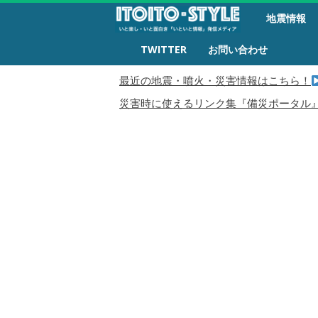
備
地震情報
災
生
TWITTER
お問い合わせ
活
最近の地震・噴火・災害情報はこちら！
災害時に使えるリンク集『備災ポータル