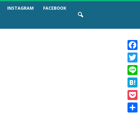
INSTAGRAM
FACEBOOK
F
a
T
c
w
e
L
i
b
i
t
o
H
n
t
o
a
e
e
k
P
t
r
o
e
共
c
n
有
k
a
e
t