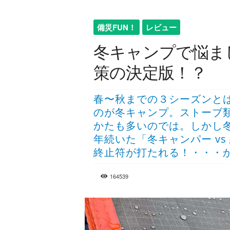
備災FUN！
レビュー
冬キャンプで悩ま
策の決定版！？
春〜秋までの３シーズンと
のが冬キャンプ。ストーブ
かたも多いのでは。しかし
年続いた「冬キャンパー v
終止符が打たれる！・・・
164539