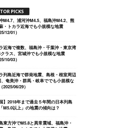
ITOR PICKS
沖M4.7、浦河沖M4.5、福島沖M4.2、熊
蘇・トカラ近海でも小規模な地震
5/12/01）
ラ近海で複数、福島沖・千葉沖・東京湾
4クラス、宮城沖でも小規模な地震
5/10/03）
ラ列島近海で群発地震、島根・根室周辺
回、奄美沖・群馬・岐阜ででも小規模な
2025/06/29）
国】2018年まで過去５年間の日本列島
「M5.0以上」の地震の傾向は？
島東方沖でM5.8と異常震域、福島沖・