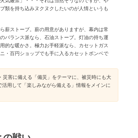
火気厳禁」・・・それは当然そうなのですが、や
ブ類を持ち込みヌクヌクしたいのが人情というも
ら薪ストーブ。薪の用意がありますが、幕内は常
のバランス派なら、石油ストーブ。灯油の持ち運
用的な暖かさ。極力お手軽派なら、カセットガス
ニ・百円ショップでも手に入るカセットボンベで
・災害に備える「備災」をテーマに、被災時にも大
で活用して「楽しみながら備える」情報をメインに
との戦い