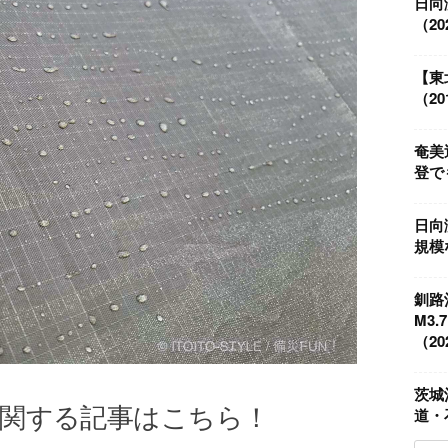
日向
（202
【東
（201
奄美
登でも
日向
規模な
釧路
M3
（202
茨城
に関する記事はこちら！
道・