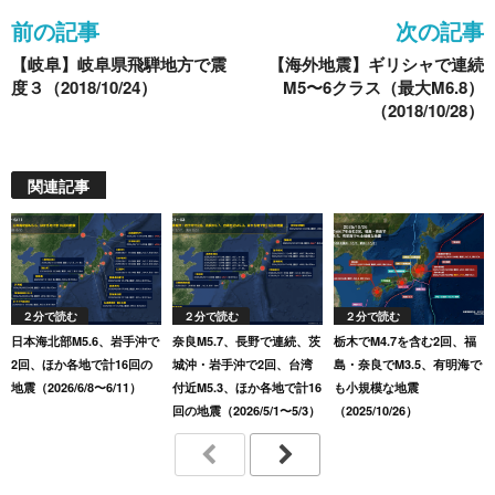
o
前の記事
次の記事
o
【岐阜】岐阜県飛騨地方で震
【海外地震】ギリシャで連続
k
度３（2018/10/24）
M5〜6クラス（最大M6.8）
（2018/10/28）
関連記事
２分で読む
２分で読む
２分で読む
日本海北部M5.6、岩手沖で
奈良M5.7、長野で連続、茨
栃木でM4.7を含む2回、福
2回、ほか各地で計16回の
城沖・岩手沖で2回、台湾
島・奈良でM3.5、有明海で
地震（2026/6/8〜6/11）
付近M5.3、ほか各地で計16
も小規模な地震
回の地震（2026/5/1〜5/3）
（2025/10/26）