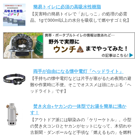
簡易トイレに必須の高吸水性樹脂
【災害時の簡易トイレで「おしっこ」の処理の必需
品。1gで300ml以上の水分を吸収して燃やすゴミ化】
両手が自由になる懐中電灯「ヘッドライト」
【手持ちの懐中電灯などは片手が塞がるため夜間の避
難や作業時に不便。そこでオススメは頭にかぶる「ヘ
ッドライト」です】
焚き火台+ヤカンの一体型でお湯を簡単に沸か
す！
【アウトドア派には馴染みの「ケリーケトル」。小型
の焚き火コンロとヤカンがセットになって、木切れや
古新聞・ダンボールなど手頃な「燃えるもの」を燃料