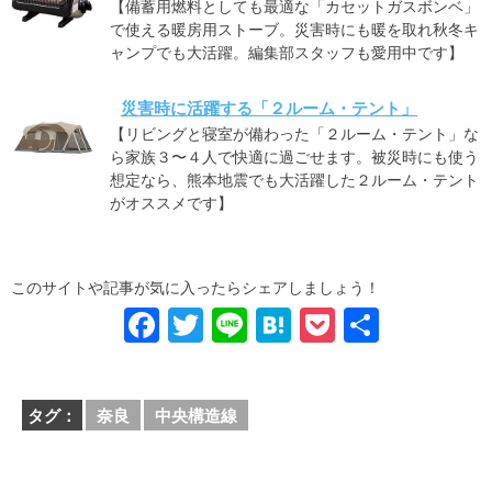
【備蓄用燃料としても最適な「カセットガスボンベ」
で使える暖房用ストーブ。災害時にも暖を取れ秋冬キ
ャンプでも大活躍。編集部スタッフも愛用中です】
災害時に活躍する「２ルーム・テント」
【リビングと寝室が備わった「２ルーム・テント」な
ら家族３〜４人で快適に過ごせます。被災時にも使う
想定なら、熊本地震でも大活躍した２ルーム・テント
がオススメです】
このサイトや記事が気に入ったらシェアしましょう！
F
T
Li
H
P
共
a
wi
n
at
o
有
c
tt
e
e
ck
タグ：
奈良
中央構造線
e
er
n
et
b
a