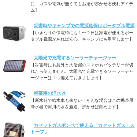
に、ガスや電気が無くてもお湯が沸かせる便利アイテ
ム】
災害時やキャンプでの電源確保はポータブル電源
【いきなりの停電時にも１〜２日は家電が使えるポー
タブル電源があれば安心。キャンプにも重宝します】
太陽光で充電するソーラーチャージャー
【災害時にも意外と大活躍のスマホもバッテリーが切
れたら使えません。太陽光で充電できるソーラーチャ
ージャーは１つ備えておきましょう】
携帯用の浄水器
【断水時で給水車も来ない！そんな場合はこの携帯用
浄水器で河川の水を濾過、沸かせば飲めます】
カセットガスボンベで使える「カセットガス・ス
トーブ」