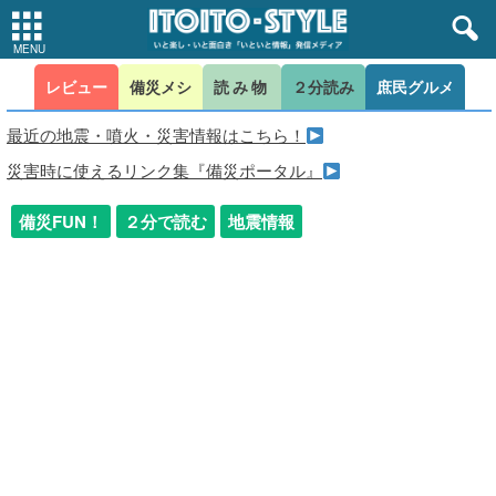
レビュー
備災メシ
読み物
２分読み
庶民グルメ
最近の地震・噴火・災害情報はこちら！
災害時に使えるリンク集『備災ポータル』
備災FUN！
２分で読む
地震情報