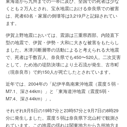
東海道から九州までの一帯に及び、全国での死者は少な
くとも２万人とされ、宝永地震における奈良県での被害
は、死者63名・家屋の倒壊等は3,219戸と記録されてい
ます。
伊賀上野地震においては、震源は三重県西部。内陸直下
型の地震で、伊賀・伊勢・大和に大きな被害をもたらし
ました。木津川断層帯の活動によると考えられる大地震
で、死者は千数百人、奈良県でも450〜520人。二次災害
として、ため池の堤防決壊により土石流が発生、古市町
（現奈良市）で約150人が死亡したとされています。
近年では、2004年の「紀伊半島南東沖地震（震度５弱・
M7.1、深さ44km）」と「東海道沖地震（震度5弱・
M7.4、深さ44km）」。
それぞれ9月5日の19時7分と23時57分と9月7日の8時29
分に発生しました。震度５弱は奈良県下北山村で観測さ
れています。この地震の揺れは関東地方から九州地方ま