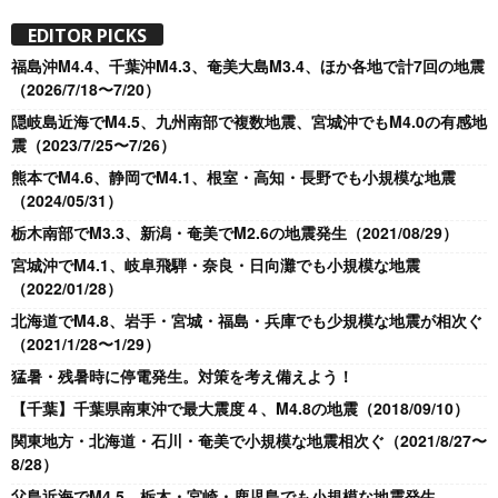
EDITOR PICKS
福島沖M4.4、千葉沖M4.3、奄美大島M3.4、ほか各地で計7回の地震
（2026/7/18〜7/20）
隠岐島近海でM4.5、九州南部で複数地震、宮城沖でもM4.0の有感地
震（2023/7/25〜7/26）
熊本でM4.6、静岡でM4.1、根室・高知・長野でも小規模な地震
（2024/05/31）
栃木南部でM3.3、新潟・奄美でM2.6の地震発生（2021/08/29）
宮城沖でM4.1、岐阜飛騨・奈良・日向灘でも小規模な地震
（2022/01/28）
北海道でM4.8、岩手・宮城・福島・兵庫でも少規模な地震が相次ぐ
（2021/1/28〜1/29）
猛暑・残暑時に停電発生。対策を考え備えよう！
【千葉】千葉県南東沖で最大震度４、M4.8の地震（2018/09/10）
関東地方・北海道・石川・奄美で小規模な地震相次ぐ（2021/8/27〜
8/28）
父島近海でM4.5、栃木・宮崎・鹿児島でも小規模な地震発生