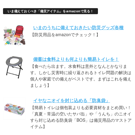
いま備えておくべき「備災アイテム」をamazonで見る！
いまのうちに備えておきたい防災グッズ各種
【防災用品をamazonでチェック！】
備蓄は食料よりも何よりも簡易トイレを！
【食べたら出ます。水食料は意外となんとかなりま
す。しかし災害時に繰り返されるトイレ問題の解決は
個人や家庭での備えがベストです。まずはこれを備え
ましょう】
イヤなニオイを封じ込める「防臭袋」
【簡易トイレは個包装よりも必要資材をまとめ買い！
「真夏・常温の空いたサバ缶」や「うんち」のニオイ
すら封じ込める防臭袋「BOS」は備災用品のマストア
イテム】