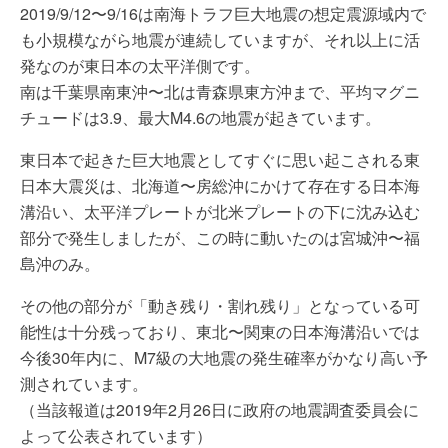
2019/9/12〜9/16は南海トラフ巨大地震の想定震源域内で
も小規模ながら地震が連続していますが、それ以上に活
発なのが東日本の太平洋側です。
南は千葉県南東沖〜北は青森県東方沖まで、平均マグニ
チュードは3.9、最大M4.6の地震が起きています。
東日本で起きた巨大地震としてすぐに思い起こされる東
日本大震災は、北海道〜房総沖にかけて存在する日本海
溝沿い、太平洋プレートが北米プレートの下に沈み込む
部分で発生しましたが、この時に動いたのは宮城沖〜福
島沖のみ。
その他の部分が「動き残り・割れ残り」となっている可
能性は十分残っており、東北〜関東の日本海溝沿いでは
今後30年内に、M7級の大地震の発生確率がかなり高い予
測されています。
（当該報道は2019年2月26日に政府の地震調査委員会に
よって公表されています）