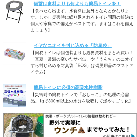
備蓄は食料よりも何よりも簡易トイレを！
【食べたら出ます。水食料は意外となんとかなりま
す。しかし災害時に繰り返されるトイレ問題の解決は
個人や家庭での備えがベストです。まずはこれを備え
ましょう】
イヤなニオイを封じ込める「防臭袋」
【簡易トイレは個包装よりも必要資材をまとめ買い！
「真夏・常温の空いたサバ缶」や「うんち」のニオイ
すら封じ込める防臭袋「BOS」は備災用品のマストア
イテム】
簡易トイレに必須の高吸水性樹脂
【災害時の簡易トイレで「おしっこ」の処理の必需
品。1gで300ml以上の水分を吸収して燃やすゴミ化】