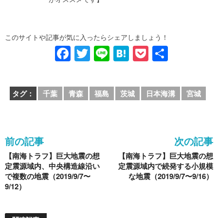
このサイトや記事が気に入ったらシェアしましょう！
F
T
Li
H
P
共
a
wi
n
at
o
有
c
tt
e
e
ck
タグ：
千葉
青森
福島
茨城
日本海溝
宮城
e
er
n
et
b
a
o
前の記事
次の記事
o
【南海トラフ】巨大地震の想
【南海トラフ】巨大地震の想
k
定震源域内、中央構造線沿い
定震源域内で続発する小規模
で複数の地震（2019/9/7〜
な地震（2019/9/7〜9/16）
9/12）