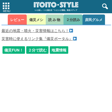
レビュー
備災メシ
読み物
２分読み
庶民グルメ
最近の地震・噴火・災害情報はこちら！
災害時に使えるリンク集『備災ポータル』
備災FUN！
２分で読む
地震情報