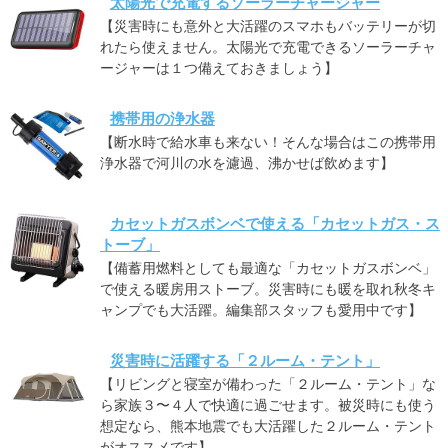
太陽光で充電するソーラーチャージャー
【災害時にも意外と大活躍のスマホもバッテリーが切
れたら使えません。太陽光で充電できるソーラーチャ
ージャーは１つ備えておきましょう】
携帯用の浄水器
【断水時で給水車も来ない！そんな場合はこの携帯用
浄水器で河川の水を濾過、沸かせば飲めます】
カセットガスボンベで使える「カセットガス・ス
トーブ」
【備蓄用燃料としても最適な「カセットガスボンベ」
で使える暖房用ストーブ。災害時にも暖を取れ秋冬キ
ャンプでも大活躍。編集部スタッフも愛用中です】
災害時に活躍する「２ルーム・テント」
【リビングと寝室が備わった「２ルーム・テント」な
ら家族３〜４人で快適に過ごせます。被災時にも使う
想定なら、熊本地震でも大活躍した２ルーム・テント
がオススメです】