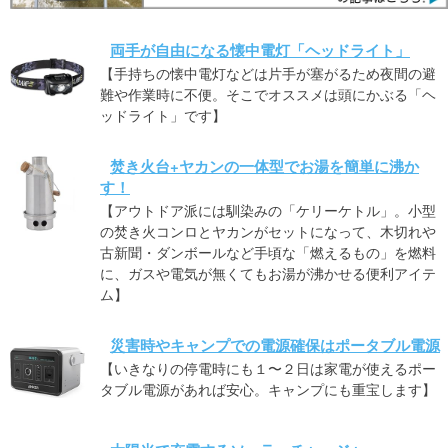
両手が自由になる懐中電灯「ヘッドライト」
【手持ちの懐中電灯などは片手が塞がるため夜間の避
難や作業時に不便。そこでオススメは頭にかぶる「ヘ
ッドライト」です】
焚き火台+ヤカンの一体型でお湯を簡単に沸か
す！
【アウトドア派には馴染みの「ケリーケトル」。小型
の焚き火コンロとヤカンがセットになって、木切れや
古新聞・ダンボールなど手頃な「燃えるもの」を燃料
に、ガスや電気が無くてもお湯が沸かせる便利アイテ
ム】
災害時やキャンプでの電源確保はポータブル電源
【いきなりの停電時にも１〜２日は家電が使えるポー
タブル電源があれば安心。キャンプにも重宝します】