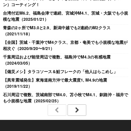
ン）コーティング！
台湾付近M6.2、福島会津で連続、宮城沖M4.1、茨城・大阪でも小規
模な地震（2025/01/21）
青森の2ヶ所でM3.0と2.9、新潟中越でも2連続のM2クラス
（2021/11/18）
【全国】茨城・千葉沖でM4クラス、京都・奄美でも小規模な地震が
相次ぐ（2020/9/20〜9/21）
千葉周辺および能登周辺で複数、福島沖でM4.3の有感地震
（2024/03/05）
【備災メシ】タラコソース＆鮭フレークの「他人はらこめし」
【異常震域発生】東海道南方沖で最大震度1, M4.9の地震
（2019/11/22）
石川周辺で複数、茨城南部でM4.0、苫小牧でM4.1、釧路沖・福井で
も小規模な地震（2025/02/25）