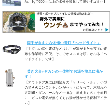
品。1gで300ml以上の水分を吸収して燃やすゴミ化】
両手が自由になる懐中電灯「ヘッドライト」
【手持ちの懐中電灯などは片手が塞がるため夜間の避
難や作業時に不便。そこでオススメは頭にかぶる「ヘ
ッドライト」です】
焚き火台+ヤカンの一体型でお湯を簡単に沸か
す！
【アウトドア派には馴染みの「ケリーケトル」。小型
の焚き火コンロとヤカンがセットになって、木切れや
古新聞・ダンボールなど手頃な「燃えるもの」を燃料
に、ガスや電気が無くてもお湯が沸かせる便利アイテ
ム】