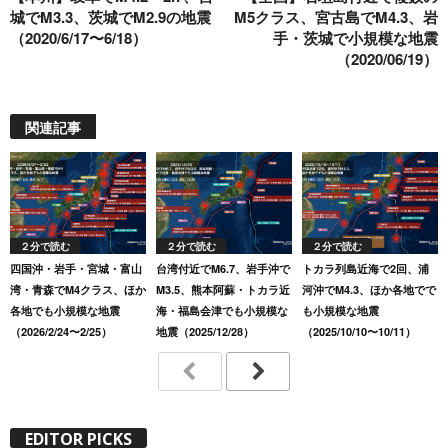
k
城でM3.3、茨城でM2.9の地震
M5クラス、宮古島でM4.3、岩
（2020/6/17〜6/18）
手・茨城で小規模な地震
（2020/06/19）
関連記事
２分で読む
２分で読む
２分で読む
四国沖・岩手・宮城・富山
台湾付近でM6.7、岩手沖で
トカラ列島近海で2回、浦
湾・青森でM4クラス、ほか
M3.5、熊本阿蘇・トカラ近
河沖でM4.3、ほか各地でで
各地でも小規模な地震
海・福島会津でも小規模な
も小規模な地震
（2026/2/24〜2/25）
地震（2025/12/28）
（2025/10/10〜10/11）
EDITOR PICKS