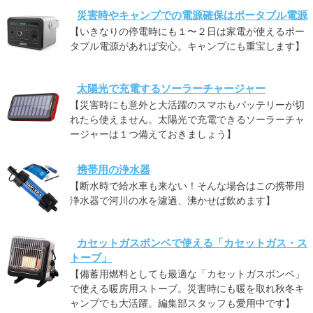
災害時やキャンプでの電源確保はポータブル電源
【いきなりの停電時にも１〜２日は家電が使えるポー
タブル電源があれば安心。キャンプにも重宝します】
太陽光で充電するソーラーチャージャー
【災害時にも意外と大活躍のスマホもバッテリーが切
れたら使えません。太陽光で充電できるソーラーチャ
ージャーは１つ備えておきましょう】
携帯用の浄水器
【断水時で給水車も来ない！そんな場合はこの携帯用
浄水器で河川の水を濾過、沸かせば飲めます】
カセットガスボンベで使える「カセットガス・ス
トーブ」
【備蓄用燃料としても最適な「カセットガスボンベ」
で使える暖房用ストーブ。災害時にも暖を取れ秋冬キ
ャンプでも大活躍。編集部スタッフも愛用中です】