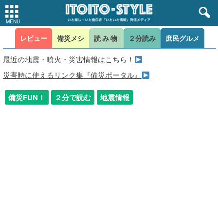
レビュー
備災メシ
読み物
２分読み
庶民グルメ
最近の地震・噴火・災害情報はこちら！
災害時に使えるリンク集『備災ポータル』
備災FUN！
２分で読む
地震情報