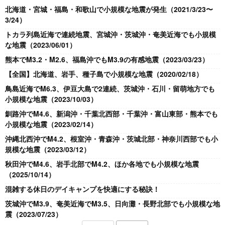
北海道・宮城・福島・和歌山で小規模な地震が発生（2021/3/23〜
3/24）
トカラ列島近海で連続地震、宮城沖・茨城沖・奄美近海でも小規模
な地震（2023/06/01）
熊本でM3.2・M2.6、福島沖でもM3.9の有感地震（2023/03/23）
【全国】北海道、岩手、種子島で小規模な地震（2020/02/18）
鳥島近海でM6.3、伊豆大島で2連続、茨城沖・石川・留萌地方でも
小規模な地震（2023/10/03）
釧路沖でM4.6、新潟沖・千葉北西部・千葉沖・富山東部・熊本でも
小規模な地震（2023/02/14）
沖縄北西沖でM4.2、根室沖・青森沖・茨城北部・神奈川西部でも小
規模な地震（2023/03/12）
秋田沖でM4.6、岩手北部でM4.2、ほか各地でも小規模な地震
（2025/10/14）
混雑する休日のデイキャンプを快適にする秘訣！
茨城沖でM3.9、奄美近海でM3.5、日向灘・長野北部でも小規模な地
震（2023/07/23）