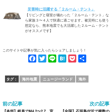
災害時に活躍する「２ルーム・テント」
【リビングと寝室が備わった「２ルーム・テント」な
ら家族３〜４人で快適に過ごせます。被災時にも使う
想定なら、熊本地震でも大活躍した２ルーム・テント
がオススメです】
このサイトや記事が気に入ったらシェアしましょう！
F
T
Li
H
P
共
a
wi
n
at
o
有
c
tt
e
e
ck
タグ：
海外地震
ニュージーランド
海外
e
er
n
et
b
a
o
前の記事
次の記事
o
【本州】岐阜でM4.2〜2.7、宮
【全国】石垣島付近で複数の