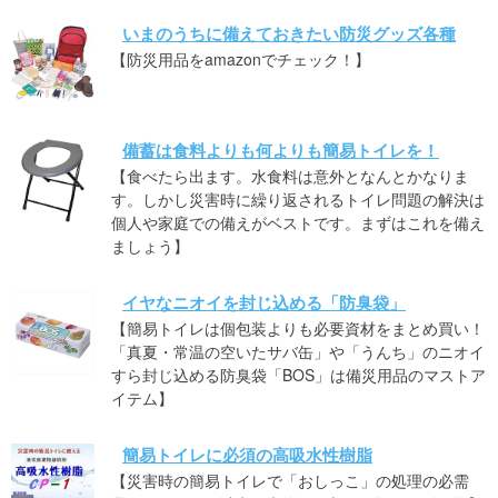
いまのうちに備えておきたい防災グッズ各種
【防災用品をamazonでチェック！】
備蓄は食料よりも何よりも簡易トイレを！
【食べたら出ます。水食料は意外となんとかなりま
す。しかし災害時に繰り返されるトイレ問題の解決は
個人や家庭での備えがベストです。まずはこれを備え
ましょう】
イヤなニオイを封じ込める「防臭袋」
【簡易トイレは個包装よりも必要資材をまとめ買い！
「真夏・常温の空いたサバ缶」や「うんち」のニオイ
すら封じ込める防臭袋「BOS」は備災用品のマストア
イテム】
簡易トイレに必須の高吸水性樹脂
【災害時の簡易トイレで「おしっこ」の処理の必需