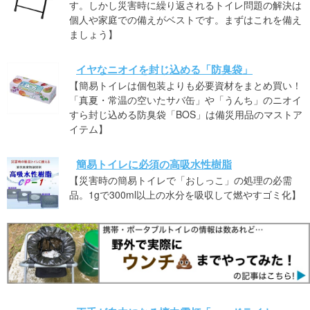
す。しかし災害時に繰り返されるトイレ問題の解決は
個人や家庭での備えがベストです。まずはこれを備え
ましょう】
イヤなニオイを封じ込める「防臭袋」
【簡易トイレは個包装よりも必要資材をまとめ買い！
「真夏・常温の空いたサバ缶」や「うんち」のニオイ
すら封じ込める防臭袋「BOS」は備災用品のマストア
イテム】
簡易トイレに必須の高吸水性樹脂
【災害時の簡易トイレで「おしっこ」の処理の必需
品。1gで300ml以上の水分を吸収して燃やすゴミ化】