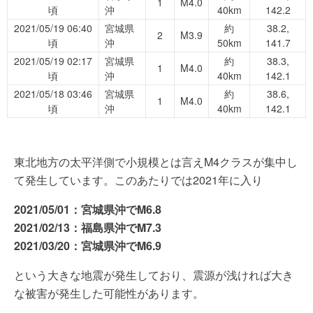
1
M4.0
頃
沖
40km
142.2
2021/05/19 06:40
宮城県
約
38.2,
2
M3.9
頃
沖
50km
141.7
2021/05/19 02:17
宮城県
約
38.3,
1
M4.0
頃
沖
40km
142.1
2021/05/18 03:46
宮城県
約
38.6,
1
M4.0
頃
沖
40km
142.1
東北地方の太平洋側で小規模とは言えM4クラスが集中し
て発生しています。このあたりでは2021年に入り
2021/05/01：宮城県沖でM6.8
2021/02/13：福島県沖でM7.3
2021/03/20：宮城県沖でM6.9
という大きな地震が発生しており、震源が浅ければ大き
な被害が発生した可能性があります。