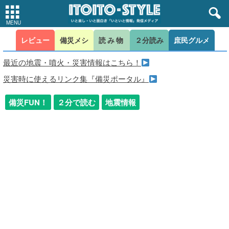
レビュー
備災メシ
読み物
２分読み
庶民グルメ
最近の地震・噴火・災害情報はこちら！
災害時に使えるリンク集『備災ポータル』
備災FUN！
２分で読む
地震情報