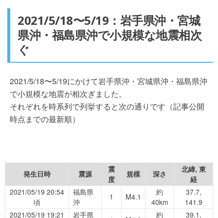
2021/5/18〜5/19：岩手県沖・宮城
県沖・福島県沖で小規模な地震相次
ぐ
2021/5/18〜5/19にかけて岩手県沖・宮城県沖・福島県沖
で小規模な地震が相次ぎました。
それぞれを時系列で列挙すると次の通りです（記事公開
時点までの最新順）
震
北緯, 東
発生日時
震源
規模
深さ
度
経
2021/05/19 20:54
福島県
約
37.7,
1
M4.1
頃
沖
40km
141.9
2021/05/19 19:21
岩手県
約
39.1,