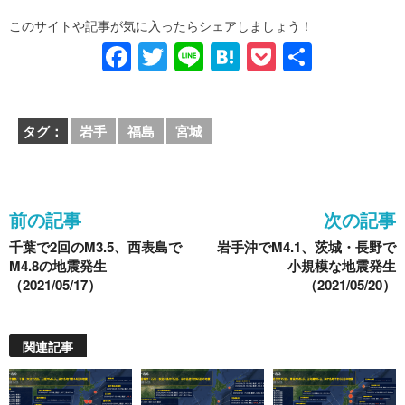
このサイトや記事が気に入ったらシェアしましょう！
F
T
Li
H
P
共
a
wi
n
at
o
有
c
tt
e
e
ck
タグ：
岩手
福島
宮城
e
er
n
et
b
a
o
前の記事
次の記事
o
千葉で2回のM3.5、西表島で
岩手沖でM4.1、茨城・長野で
k
M4.8の地震発生
小規模な地震発生
（2021/05/17）
（2021/05/20）
関連記事