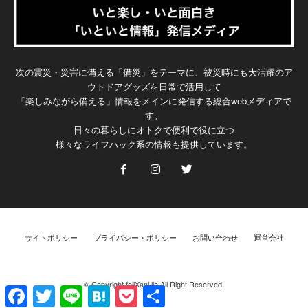
次の震災・災害に備える「備災」をテーマに、被災時にも大活躍のア
ウトドアグッズを日常で活用して
「楽しみながら備える」情報をメインに発信する総合webメディアで
す。
日々の暮らしにオトクで便利で役に立つ
様々なライフハック系の情報も提供しています。
サイトポリシー
プライバシー・ポリシー
お問い合わせ
運営会社
© Copyright feliXani.llc All Right Reserved.
F
T
L
H
P
共
a
w
i
a
o
有