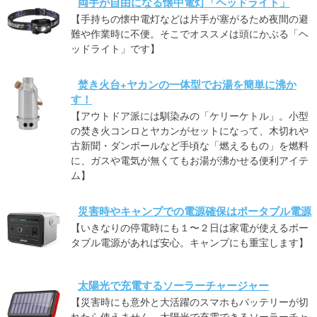
両手が自由になる懐中電灯「ヘッドライト」
【手持ちの懐中電灯などは片手が塞がるため夜間の避
難や作業時に不便。そこでオススメは頭にかぶる「ヘ
ッドライト」です】
焚き火台+ヤカンの一体型でお湯を簡単に沸か
す！
【アウトドア派には馴染みの「ケリーケトル」。小型
の焚き火コンロとヤカンがセットになって、木切れや
古新聞・ダンボールなど手頃な「燃えるもの」を燃料
に、ガスや電気が無くてもお湯が沸かせる便利アイテ
ム】
災害時やキャンプでの電源確保はポータブル電源
【いきなりの停電時にも１〜２日は家電が使えるポー
タブル電源があれば安心。キャンプにも重宝します】
太陽光で充電するソーラーチャージャー
【災害時にも意外と大活躍のスマホもバッテリーが切
れたら使えません。太陽光で充電できるソーラーチャ