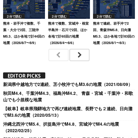
２分で読む
２分で読む
２分で読む
熊本・岩手沖で複数、千
熊本で複数、宮城沖・根室
熊本で連続、岩手沖で2
葉・大分で2回、三陸沖
半島沖・石川で2回、ほか
回、青森沖M5.8、日向灘
M5.3、ほか各地で計44回の
各地で計65回の地震
M5.3、ほか各地で計83回の
地震（2026/8/7〜8/9）
（2026/8/4〜8/6）
地震（2026/8/1〜8/3）
EDITOR PICKS
新潟県中越地方で2連続、苫小牧沖でもM3.6の地震（2021/08/09）
秋田M4.4、千葉沖M4.3、福島沖M4.2、 青森・宮城・千葉沖・和歌
山でも小規模な地震
【岐阜】岐阜県飛騨地方で再び連続地震、長野でも２連続、日向灘
でM3.6の地震（2020/05/13）
沖縄北西沖でM5.4、択捉島沖でM4.8、宮城沖でM4.4の地震
（2022/02/25）