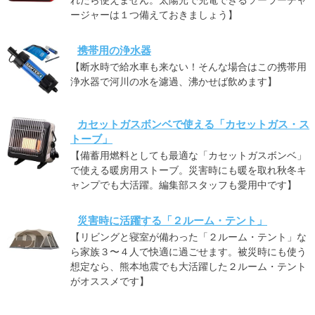
ージャーは１つ備えておきましょう】
携帯用の浄水器
【断水時で給水車も来ない！そんな場合はこの携帯用
浄水器で河川の水を濾過、沸かせば飲めます】
カセットガスボンベで使える「カセットガス・ス
トーブ」
【備蓄用燃料としても最適な「カセットガスボンベ」
で使える暖房用ストーブ。災害時にも暖を取れ秋冬キ
ャンプでも大活躍。編集部スタッフも愛用中です】
災害時に活躍する「２ルーム・テント」
【リビングと寝室が備わった「２ルーム・テント」な
ら家族３〜４人で快適に過ごせます。被災時にも使う
想定なら、熊本地震でも大活躍した２ルーム・テント
がオススメです】