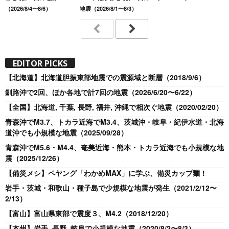
（2026/8/4〜8/6）
地震（2026/8/1〜8/3）
EDITOR PICKS
【北海道】北海道胆振東部地震での震源域と断層（2018/9/6）
釧路沖で2回、ほか各地で計7回の地震（2026/6/20〜6/22）
【全国】北海道, 千葉, 長野, 福井, 沖縄で相次ぐ地震（2020/02/20）
青森沖でM3.7、トカラ近海でM3.4、茨城沖・岐阜・紀伊水道・北海
道沖でも小規模な地震（2025/09/28）
青森沖でM5.6・M4.4、奄美近海・熊本・トカラ近海でも小規模な地
震（2025/12/26）
【備災メシ】ペヤング「わかめMAX」に学ぶ、備災カップ麺！
岩手・茨城・和歌山・種子島で少規模な地震が発生（2021/2/12〜
2/13）
【富山】富山県東部で震度３、M4.2（2018/12/20）
【本州】岩手, 長野, 岐阜で小規模な地震（2020/8/2〜8/3）