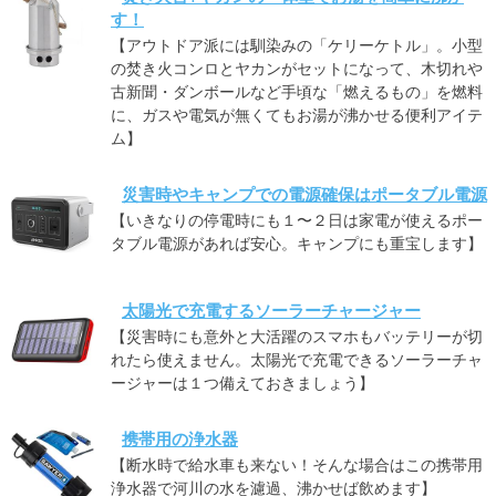
す！
【アウトドア派には馴染みの「ケリーケトル」。小型
の焚き火コンロとヤカンがセットになって、木切れや
古新聞・ダンボールなど手頃な「燃えるもの」を燃料
に、ガスや電気が無くてもお湯が沸かせる便利アイテ
ム】
災害時やキャンプでの電源確保はポータブル電源
【いきなりの停電時にも１〜２日は家電が使えるポー
タブル電源があれば安心。キャンプにも重宝します】
太陽光で充電するソーラーチャージャー
【災害時にも意外と大活躍のスマホもバッテリーが切
れたら使えません。太陽光で充電できるソーラーチャ
ージャーは１つ備えておきましょう】
携帯用の浄水器
【断水時で給水車も来ない！そんな場合はこの携帯用
浄水器で河川の水を濾過、沸かせば飲めます】