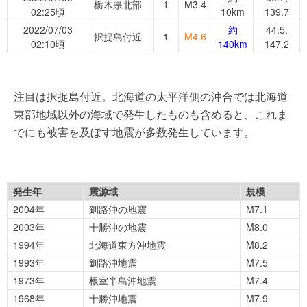
栃木県北部
1
M3.4
02:25頃
10km
139.7
2022/07/03
約
44.5,
択捉島付近
1
M4.6
02:10頃
140km
147.2
注目は択捉島付近。北海道の太平洋側の沖合では北海道
東部地域以外の海域で発生したものも含めると、これま
でにも被害を及ぼす地震が多数発生しています。
発生年
震源域
規模
2004年
釧路沖の地震
M7.1
2003年
十勝沖の地震
M8.0
1994年
北海道東方沖地震
M8.2
1993年
釧路沖地震
M7.5
1973年
根室半島沖地震
M7.4
1968年
十勝沖地震
M7.9