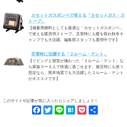
カセットガスボンベで使える「カセットガス・ス
トーブ」
【備蓄用燃料としても最適な「カセットガスボンベ」
で使える暖房用ストーブ。災害時にも暖を取れ秋冬キ
ャンプでも大活躍。編集部スタッフも愛用中です】
災害時に活躍する「２ルーム・テント」
【リビングと寝室が備わった「２ルーム・テント」な
ら家族３〜４人で快適に過ごせます。被災時にも使う
想定なら、熊本地震でも大活躍した２ルーム・テント
がオススメです】
このサイトや記事が気に入ったらシェアしましょう！
F
T
Li
H
P
共
a
wi
n
at
o
有