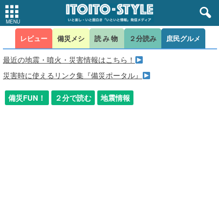
レビュー
備災メシ
読み物
２分読み
庶民グルメ
最近の地震・噴火・災害情報はこちら！
災害時に使えるリンク集『備災ポータル』
備災FUN！
２分で読む
地震情報