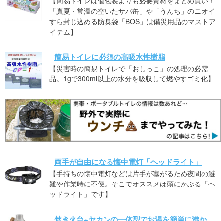
【簡易トイレは個包装よりも必要資材をまとめ買い！
「真夏・常温の空いたサバ缶」や「うんち」のニオイ
すら封じ込める防臭袋「BOS」は備災用品のマストア
イテム】
簡易トイレに必須の高吸水性樹脂
【災害時の簡易トイレで「おしっこ」の処理の必需
品。1gで300ml以上の水分を吸収して燃やすゴミ化】
両手が自由になる懐中電灯「ヘッドライト」
【手持ちの懐中電灯などは片手が塞がるため夜間の避
難や作業時に不便。そこでオススメは頭にかぶる「ヘ
ッドライト」です】
焚き火台+ヤカンの一体型でお湯を簡単に沸か