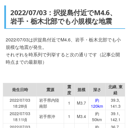
2022/07/03：択捉島付近でM4.6、
岩手・栃木北部でも小規模な地震
2022/07/03は択捉島付近でM4.6、岩手・栃木北部でも小
規模な地震が発生。
それぞれを時系列で列挙すると次の通りです（記事公開
時点までの最新順）
震
北緯, 東
発生日時
震源
規模
深さ
度
経
2022/07/03
岩手県内陸
約
39.3,
1
M3.7
18:28頃
南部
120km
141.3
2022/07/03
約
39.1,
岩手県沖
1
M3.4
18:11頃
50km
142.1
2022/07/03
約
36.7,