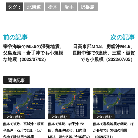
c
tt
e
e
ck
タグ：
北海道
栃木
岩手
択捉島
e
er
n
et
b
a
o
前の記事
次の記事
o
宗谷海峡でM5.9の深発地震、
日高東部M4.8、房総沖M4.6、
k
父島近海・岩手沖でも小規模
長野中部で3連続、三重・滋賀
な地震（2022/07/02）
でも小規模（2022/07/05）
関連記事
２分で読む
２分で読む
２分で読む
熊本で複数、宮城沖・根室
熊本で連続、岩手沖で2
熊本で群発地震が継続、ほ
半島沖・石川で2回、ほか
回、青森沖M5.8、日向灘
か各地で計36回の地震
各地で計65回の地震
M5.3、ほか各地で計83回の
（2026/7/31）